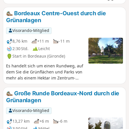
oder gemächlich spazieren gehen, Sie werden die
schönsten Ausblicke auf die Pont Bacalan Bastide (Chaban-
Bordeaux Centre-Ouest durch die
Delmas) und die Place de la Bourse entdecken.
Grünanlagen
Visorando-Mitglied
8,76 km
+11 m
-11 m
2:30 Std.
Leicht
Start in Bordeaux (Gironde)
Es handelt sich um einen Rundweg, auf
dem Sie die Grünflächen und Parks von
mehr als einem Hektar im Zentrum-
Westen von Bordeaux entdecken
können. Wie in vielen Städten wird der
Große Runde Bordeaux-Nord durch die
Westen bevorzugt, da die Luft, die vom
Grünanlagen
Meer kommt, als gesünder gilt. Auf
dieser Seite von Bordeaux gibt es viele
Visorando-Mitglied
schöne Häuser mit privaten Gärten und
gepflegten öffentlichen Parks, die
13,27 km
+6 m
-6 m
nachts geschlossen sind.Die Route kann
3:50 Std.
Mittel