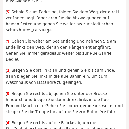
Bus: Allende 32/93
(
S
) Sobald Sie im Park sind, folgen Sie dem Weg, der direkt
vor Ihnen liegt. Ignorieren Sie die Abzweigungen auf
beiden Seiten und gehen Sie weiter bis zur städtischen
Schutzhütte: „La Nuage“.
(
1
) Gehen Sie weiter am See entlang und nehmen Sie am
Ende links den Weg, der an den Hängen entlangführt.
Gehen Sie immer geradeaus weiter bis zur Rue Gabriel
Dedieu.
(
2
) Biegen Sie dort links ab und gehen Sie bis zum Ende,
dann biegen Sie links in die Rue Banlin ein, um zum
Waschhaus von Lissandre zu gelangen.
(
3
) Biegen Sie rechts ab, gehen Sie unter der Brücke
hindurch und biegen Sie dann direkt links in die Rue
Edmond Martin ein. Gehen Sie immer geradeaus weiter und
steigen Sie die Treppe hinauf, die Sie zur Buttinière führt.
(
4
) Biegen Sie rechts auf die Brücke ab, um die
Straßenbahnschienen und die Fahrbahn zu überqueren.