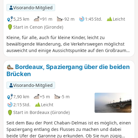
Sie nicht den Parc Rozin.
Visorando-Mitglied
5,25 km
+91 m
-92 m
1:45 Std.
Leicht
Start in Cenon (Gironde)
Kleine, für alle, auch für kleine Kinder, leicht zu
bewältigende Wanderung, die Verkehrswegen möglichst
ausweicht und einige Aussichtspunkte auf den Großraum
Bordeaux bietet. Ideal für einen Sonntagnachmittag mit der
Familie.
Bordeaux, Spaziergang über die beiden
Brücken
Visorando-Mitglied
7,90 km
+5 m
-5 m
2:15 Std.
Leicht
Start in Bordeaux (Gironde)
Seit dem Bau der Pont Chaban-Delmas ist es möglich, einen
Spaziergang entlang des Flusses zu machen und dabei
beide Ufer der Garonne zu erkunden. Ob Sie nun zügig