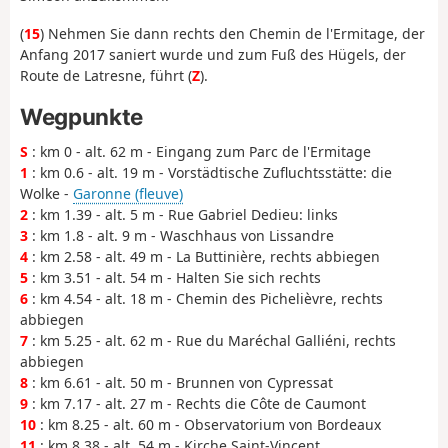
(
15
) Nehmen Sie dann rechts den Chemin de l'Ermitage, der
Anfang 2017 saniert wurde und zum Fuß des Hügels, der
Route de Latresne, führt (
Z
).
Wegpunkte
S
: km 0 - alt. 62 m - Eingang zum Parc de l'Ermitage
1
: km 0.6 - alt. 19 m - Vorstädtische Zufluchtsstätte: die
Wolke -
Garonne (fleuve)
2
: km 1.39 - alt. 5 m - Rue Gabriel Dedieu: links
3
: km 1.8 - alt. 9 m - Waschhaus von Lissandre
4
: km 2.58 - alt. 49 m - La Buttinière, rechts abbiegen
5
: km 3.51 - alt. 54 m - Halten Sie sich rechts
6
: km 4.54 - alt. 18 m - Chemin des Pichelièvre, rechts
abbiegen
7
: km 5.25 - alt. 62 m - Rue du Maréchal Galliéni, rechts
abbiegen
8
: km 6.61 - alt. 50 m - Brunnen von Cypressat
9
: km 7.17 - alt. 27 m - Rechts die Côte de Caumont
10
: km 8.25 - alt. 60 m - Observatorium von Bordeaux
11
: km 8.38 - alt. 54 m - Kirche Saint-Vincent