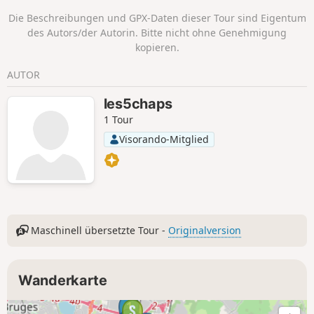
vermieden wird. Auf dieser Route
Die Beschreibungen und GPX-Daten dieser Tour sind Eigentum
können Sie auch sehr schöne Parks,
des Autors/der Autorin. Bitte nicht ohne Genehmigung
bürgerliche Viertel und Arbeiterviertel
kopieren.
entdecken. Die Route ist mit dem
Fahrrad befahrbar, wenn Sie vorsichtig
AUTOR
sind.
les5chaps
1 Tour
Visorando-Mitglied
Maschinell übersetzte Tour -
Originalversion
Wanderkarte
1