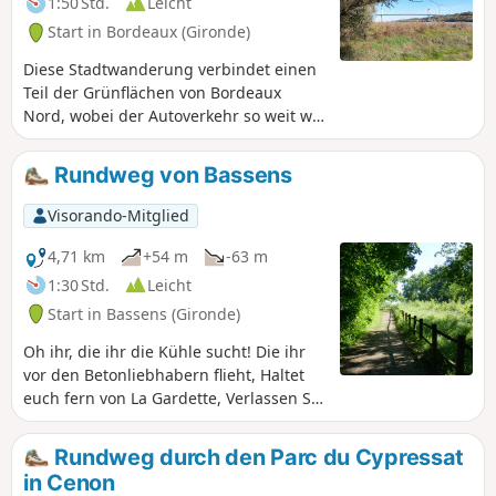
1:50 Std.
Leicht
Start in Bordeaux (Gironde)
Diese Stadtwanderung verbindet einen
Teil der Grünflächen von Bordeaux
Nord, wobei der Autoverkehr so weit wie
möglich vermieden wird, und dauert
weniger als 2 Stunden. Da Bordeaux
Rundweg von Bassens
sich weit nach Norden erstreckt, ist es
unmöglich, alle Grünflächen zu
Visorando-Mitglied
besuchen. Der Stadtrundgang bietet
einen recht umfassenden Überblick
4,71 km
+54 m
-63 m
über Bordeaux, die bürgerlichen Viertel,
1:30 Std.
Leicht
die Arbeiterviertel, die alten Viertel, die
Start in Bassens (Gironde)
renovierten Viertel, die schönen
Privatgärten und die mehr oder weniger
Oh ihr, die ihr die Kühle sucht! Die ihr
zugänglichen und gepflegten
vor den Betonliebhabern flieht, Haltet
öffentlichen Gärten. Mit etwas Vorsicht
euch fern von La Gardette, Verlassen Sie
kann man den Rundgang auch mit dem
Lormont unverzüglich, Begeben Sie sich
Fahrrad machen.
nicht weit von Bordeaux, Kommt doch
Rundweg durch den Parc du Cypressat
zum Château Seguinaud, Kommen Sie
in Cenon
nach Bassens spazieren Und verpassen