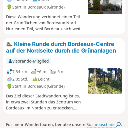
mit dem Fahrrad befahren werden,
Start in Bordeaux (Gironde)
wobei Vorsicht geboten ist.
Diese Wanderung verbindet einen Teil
der Grünflächen von Bordeaux-Nord.
Nur einen Teil, weil Bordeaux sich weit
nach Norden erstreckt und es schwierig
erscheint, alle Grünflächen im Rahmen
Kleine Runde durch Bordeaux-Centre
einer angemessenen Wanderung zu
auf der Nordseite durch die Grünanlagen
besuchen.Die Wanderung beginnt an
der Place des Quinconces, schlängelt
Visorando-Mitglied
sich durch die schönen Viertel mit ihren
Grünflächen, die nachts geschlossen
7,34 km
+6 m
-6 m
sind, und führt nach dem Parc Marceau
2:05 Std.
Leicht
durch die beliebteren Viertel Grand-
Start in Bordeaux (Gironde)
Parc, Chartrons und Bacalan, die derzeit
renoviert werden, mit einer Rückkehr
Das Ziel dieser Stadtwanderung ist es,
entlang der Garonne.Diese Wanderung
in etwa zwei Stunden das Zentrum von
kann auch mit dem Fahrrad
Bordeaux im Norden zu entdecken,
unternommen werden, wobei auf Autos
wobei öffentliche und private
zu achten und Fußgänger zu
Grünflächen bevorzugt werden und der
Für mehr Wandertouren, benutze unsere
Suchmaschine
.
respektieren sind.
Autoverkehr so weit wie möglich