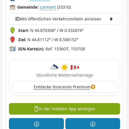
Gemeinde:
Lormont
(33310)
Mit öffentlichen Verkehrsmitteln anreisen
Start:
N 44.870308° / W 0.532674°
Ziel:
N 44.81112° / W 0.506152°
IGN-Karte(n):
Ref. 1536OT, 1537SB
Stündliche Wettervorhersage
Entdecke Visorando Premium
In der mobilen App anzeigen