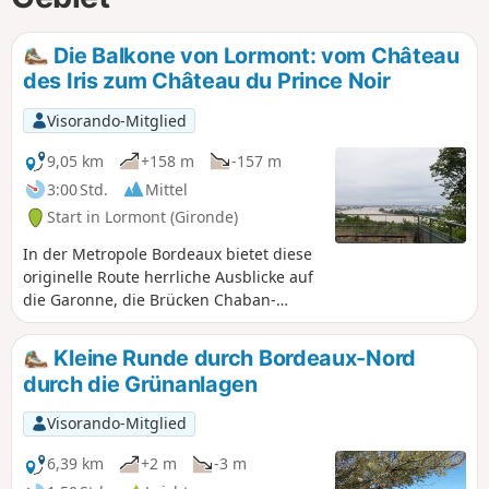
Die Balkone von Lormont: vom Château
des Iris zum Château du Prince Noir
Visorando-Mitglied
9,05 km
+158 m
-157 m
3:00 Std.
Mittel
Start in Lormont (Gironde)
In der Metropole Bordeaux bietet diese
originelle Route herrliche Ausblicke auf
die Garonne, die Brücken Chaban-
Delmas und Aquitaine sowie die Cité du
Vin und weit darüber hinaus, und das
Kleine Runde durch Bordeaux-Nord
alles inmitten der Natur, aber auch ein
durch die Grünanlagen
Stück des „alten” Lormont. Achtung,
zahlreiche Treppen (aber in sehr gutem
Visorando-Mitglied
Zustand).
6,39 km
+2 m
-3 m