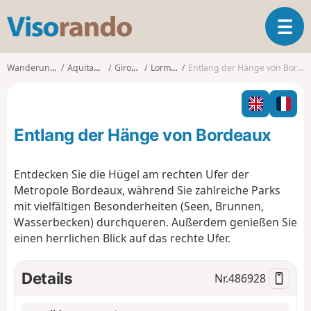
V
T
i
o
s
g
o
Wanderungen
Aquitanien
Gironde
Lormont
Entlang der Hänge von Bordeaux
g
r
l
a
e
n
n
d
Entlang der Hänge von Bordeaux
a
o
v
i
Entdecken Sie die Hügel am rechten Ufer der
g
Metropole Bordeaux, während Sie zahlreiche Parks
a
mit vielfältigen Besonderheiten (Seen, Brunnen,
t
Wasserbecken) durchqueren. Außerdem genießen Sie
i
o
einen herrlichen Blick auf das rechte Ufer.
n
Details
Nr.
486928