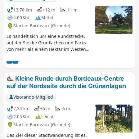
wenn man langsam fährt und auf
Fußgänger achtet.
13,78 km
+12 m
-11 m
4:00 Std.
Mittel
Start in Bordeaux (Gironde)
Es handelt sich um eine Rundstrecke,
auf der Sie die Grünflächen und Parks
von mehr als einem Hektar im Westen
von Bordeaux entdecken können. Wie in
vielen Städten wird der westliche Teil
bevorzugt, da die Luft vom Meer her als
gesünder gilt. Auf dieser Seite von
Kleine Runde durch Bordeaux-Centre
Bordeaux haben die Grünflächen oft die
auf der Nordseite durch die Grünanlagen
Form von Privatgärten, und die
gepflegten öffentlichen Parks sind
Visorando-Mitglied
nachts geschlossen.Die Strecke kann
mit dem Fahrrad in gemächlichem
7,34 km
+6 m
-6 m
Tempo zurückgelegt werden.
2:05 Std.
Leicht
Start in Bordeaux (Gironde)
Das Ziel dieser Stadtwanderung ist es,