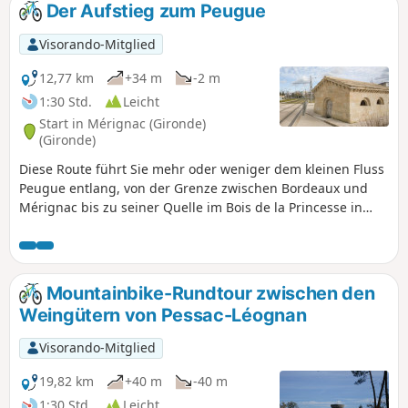
Der Aufstieg zum Peugue
Visorando-Mitglied
12,77 km
+34 m
-2 m
1:30 Std.
Leicht
Start in Mérignac (Gironde)
(Gironde)
Diese Route führt Sie mehr oder weniger dem kleinen Fluss
Peugue entlang, von der Grenze zwischen Bordeaux und
Mérignac bis zu seiner Quelle im Bois de la Princesse in
Pessac. Es handelt sich um eine gut beschattete Strecke, die
für alle Jahreszeiten geeignet ist, außer bei sehr großer
Hitze oder Regenwetter, und die mit dem Mountainbike
oder Trekkingrad befahren werden kann (der Untergrund
Mountainbike-Rundtour zwischen den
ist entweder asphaltiert oder aus festgestampftem
Weingütern von Pessac-Léognan
Erdreich). Auch zu Fuß möglich, allerdings an einigen
Stellen etwas mühsam (Rue des As und Rue Socrate).
Visorando-Mitglied
19,82 km
+40 m
-40 m
1:30 Std.
Leicht