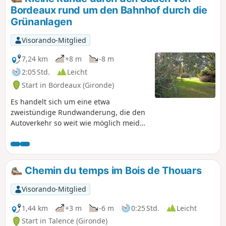
gepflegten Plätzen. Die Wanderung ist
Bordeaux rund um den Bahnhof durch die
mit dem Fahrrad möglich, wenn man
Grünanlagen
vorsichtig ist.
Visorando-Mitglied
7,24 km
+8 m
-8 m
2:05 Std.
Leicht
Start in Bordeaux (Gironde)
Es handelt sich um eine etwa
zweistündige Rundwanderung, die den
Autoverkehr so weit wie möglich meidet
und versucht, die verschiedenen
Grünflächen dieses beliebten Viertels
rund um den Bahnhof Saint-Jean zu
verbinden, das sich bis in die Gemeinde
Chemin du temps im Bois de Thouars
Bègles erstreckt. Viele kleine Plätze und
Grünflächen sind ständig geöffnet und
Visorando-Mitglied
mehr oder weniger gut gepflegt. Die
Wanderung ist mit dem Fahrrad
1,44 km
+3 m
-6 m
0:25 Std.
Leicht
möglich, wenn man vorsichtig ist.
Start in Talence (Gironde)