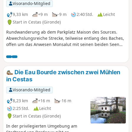
Visorando-Mitglied
9,33 km
+9 m
-9 m
2:40 Std.
Leicht
Start in Cestas (Gironde)
Rundwanderung ab dem Parkplatz Maison des Sources.
Abwechslungsreiche Strecke, teilweise entlang des Baches,
offen um das Anwesen Monsalut mit seinen beiden Seen
herum, dann durch den Wald, dann zwischen Heideflächen
und Ackerfeldern, um schließlich wieder zum Wald und
zum Bach zurückzukehren und zum Ausgangspunkt
zurückzukehren.
Die Eau Bourde zwischen zwei Mühlen
in Cestas
Visorando-Mitglied
8,23 km
+16 m
-16 m
2:25 Std.
Leicht
Start in Cestas (Gironde)
In der privilegierten Umgebung am