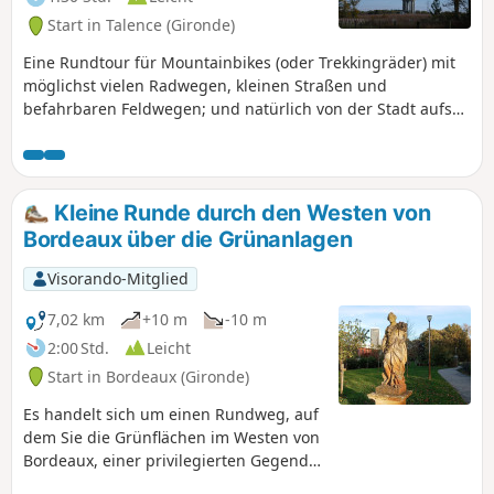
Start in Talence (Gironde)
Eine Rundtour für Mountainbikes (oder Trekkingräder) mit
möglichst vielen Radwegen, kleinen Straßen und
befahrbaren Feldwegen; und natürlich von der Stadt aufs
Land, vorbei an sehr berühmten Weinbergen.
Kleine Runde durch den Westen von
Bordeaux über die Grünanlagen
Visorando-Mitglied
7,02 km
+10 m
-10 m
2:00 Std.
Leicht
Start in Bordeaux (Gironde)
Es handelt sich um einen Rundweg, auf
dem Sie die Grünflächen im Westen von
Bordeaux, einer privilegierten Gegend,
entdecken können. Wie in vielen