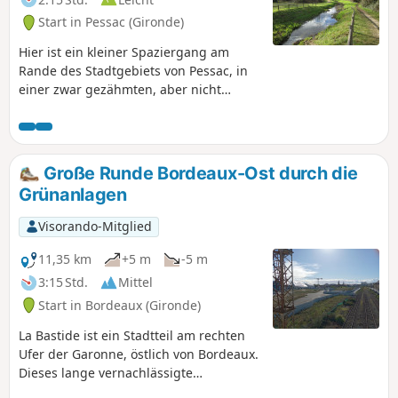
Start in Pessac (Gironde)
Hier ist ein kleiner Spaziergang am
Rande des Stadtgebiets von Pessac, in
einer zwar gezähmten, aber nicht
weniger angenehmen Natur, wo man
dank geschickt angelegter
Aussichtspunkte etwas Höhe gewinnen
kann. Ein Spaziergang, den man mit
Große Runde Bordeaux-Ost durch die
seinen Kindern unternehmen kann, die
Grünanlagen
dort immer wieder Gelegenheit finden,
sich spielerisch auszutoben.
Visorando-Mitglied
11,35 km
+5 m
-5 m
3:15 Std.
Mittel
Start in Bordeaux (Gironde)
La Bastide ist ein Stadtteil am rechten
Ufer der Garonne, östlich von Bordeaux.
Dieses lange vernachlässigte
Arbeiterviertel befindet sich derzeit im