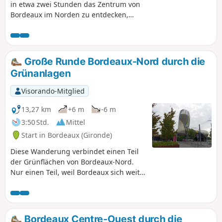
in etwa zwei Stunden das Zentrum von
Bordeaux im Norden zu entdecken,
wobei öffentliche und private
Grünflächen bevorzugt werden und der
Autoverkehr so weit wie möglich
vermieden wird. Auf dieser Route
Große Runde Bordeaux-Nord durch die
können Sie auch sehr schöne Parks,
Grünanlagen
bürgerliche Viertel und Arbeiterviertel
entdecken. Die Route ist mit dem
Visorando-Mitglied
Fahrrad befahrbar, wenn Sie vorsichtig
sind.
13,27 km
+6 m
-6 m
3:50 Std.
Mittel
Start in Bordeaux (Gironde)
Diese Wanderung verbindet einen Teil
der Grünflächen von Bordeaux-Nord.
Nur einen Teil, weil Bordeaux sich weit
nach Norden erstreckt und es schwierig
erscheint, alle Grünflächen im Rahmen
einer angemessenen Wanderung zu
besuchen.Die Wanderung beginnt an
Bordeaux Centre-Ouest durch die