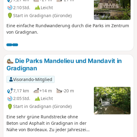
Privatgärten und die mehr oder weniger
2:10 Std.
Leicht
zugänglichen und gepflegten
Start in Gradignan (Gironde)
öffentlichen Gärten. Mit etwas Vorsicht
kann man den Rundgang auch mit dem
Eine einfache Rundwanderung durch die Parks im Zentrum
Fahrrad machen.
von Gradignan.
Die Parks Mandelieu und Mandavit in
Gradignan
Visorando-Mitglied
7,17 km
+14 m
-20 m
2:05 Std.
Leicht
Start in Gradignan (Gironde)
Eine sehr grüne Rundstrecke ohne
Beton und Asphalt in Gradignan in der
Nähe von Bordeaux. Zu jeder Jahreszeit
begehbar (keine schlammigen Wege,