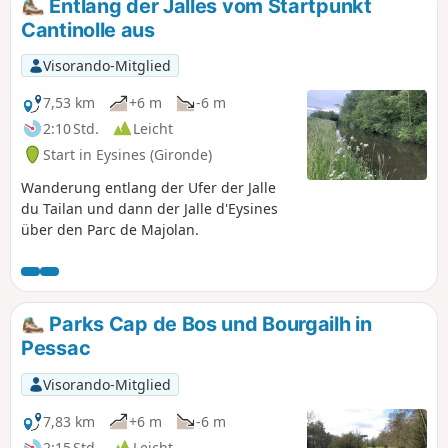
Entlang der Jalles vom Startpunkt
Cantinolle aus
Visorando-Mitglied
7,53 km
+6 m
-6 m
2:10 Std.
Leicht
Start in Eysines (Gironde)
Wanderung entlang der Ufer der Jalle
du Tailan und dann der Jalle d'Eysines
über den Parc de Majolan.
Parks Cap de Bos und Bourgailh in
Pessac
Visorando-Mitglied
7,83 km
+6 m
-6 m
2:15 Std.
Leicht