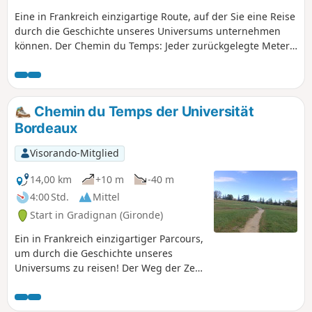
Eine in Frankreich einzigartige Route, auf der Sie eine Reise
durch die Geschichte unseres Universums unternehmen
können. Der Chemin du Temps: Jeder zurückgelegte Meter
entspricht 10 Millionen Jahren, und die 1,38 km des Chemin
du Temps spiegeln die 13,8 Milliarden Jahre wider, die uns
vom Urknall trennen. Das Projekt wurde von der Universität
Bordeaux und ihrem Laboratoire d'Astrophysique de
Chemin du Temps der Universität
Bordeaux (LAB) im Rahmen der Zertifizierung „Science avec
Bordeaux
et pour la société” (Wissenschaft mit und für die
Gesellschaft) und in Zusammenarbeit mit der Stadt Talence
Visorando-Mitglied
entwickelt.
14,00 km
+10 m
-40 m
4:00 Std.
Mittel
Start in Gradignan (Gironde)
Ein in Frankreich einzigartiger Parcours,
um durch die Geschichte unseres
Universums zu reisen! Der Weg der Zeit:
Jeder zurückgelegte Meter steht für 1
Million Jahre, und die 13,8 km des
Weges der Zeit zeichnen die 13,8