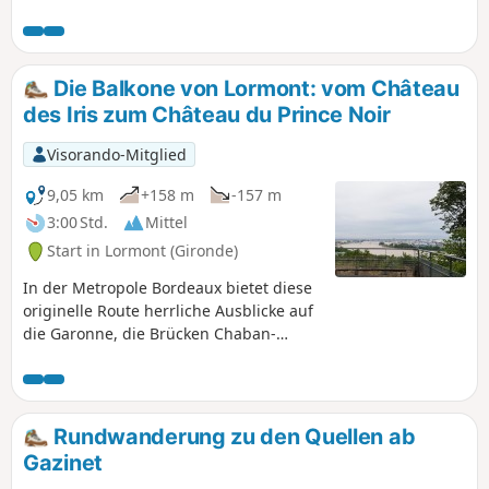
bescheiden, aber dennoch reizvoll und
bietet entlang seines ruhigen Laufs
etwa fünfzehn Kilometer fast
durchgehende Spazier- und Radwege,
Die Balkone von Lormont: vom Château
die man allein oder mit der Familie zu
des Iris zum Château du Prince Noir
jeder Jahreszeit genießen kann.
Visorando-Mitglied
9,05 km
+158 m
-157 m
3:00 Std.
Mittel
Start in Lormont (Gironde)
In der Metropole Bordeaux bietet diese
originelle Route herrliche Ausblicke auf
die Garonne, die Brücken Chaban-
Delmas und Aquitaine sowie die Cité du
Vin und weit darüber hinaus, und das
alles inmitten der Natur, aber auch ein
Stück des „alten” Lormont. Achtung,
Rundwanderung zu den Quellen ab
zahlreiche Treppen (aber in sehr gutem
Gazinet
Zustand).