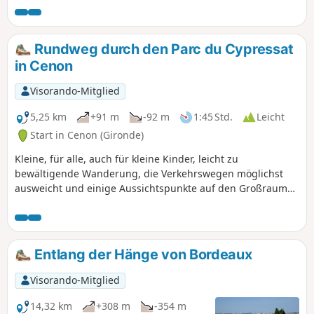
schattig). Entlang der Route gibt es
mehrere Bänke. In der Nähe des Flusses
(Eau Bourde) kann es zu Mückenstichen
Rundweg durch den Parc du Cypressat
kommen.
in Cenon
Visorando-Mitglied
5,25 km
+91 m
-92 m
1:45 Std.
Leicht
Start in Cenon (Gironde)
Kleine, für alle, auch für kleine Kinder, leicht zu
bewältigende Wanderung, die Verkehrswegen möglichst
ausweicht und einige Aussichtspunkte auf den Großraum
Bordeaux bietet. Ideal für einen Sonntagnachmittag mit der
Familie.
Entlang der Hänge von Bordeaux
Visorando-Mitglied
14,32 km
+308 m
-354 m