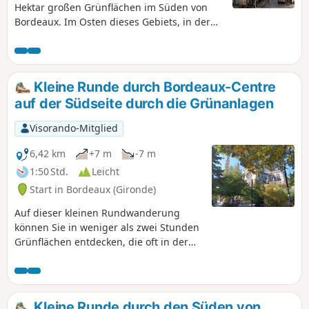
Hektar großen Grünflächen im Süden von
Bordeaux. Im Osten dieses Gebiets, in der
Nähe des Bahnhofs, befinden sich
überwiegend beliebte Viertel, die oft
renoviert werden und über ständig
geöffnete Grünflächen verfügen. Im Westen
Kleine Runde durch Bordeaux-Centre
der Runde liegen wohlhabendere Viertel mit
auf der Südseite durch die Grünanlagen
gepflegten Grünflächen, die nachts
geschlossen sind.Die Runde kann auf Höhe
Visorando-Mitglied
der Rue Pelleport, fast in der Mitte der
Runde, abgekürzt werden.Die Wanderung
6,42 km
+7 m
-7 m
kann mit dem Fahrrad unternommen
1:50 Std.
Leicht
werden, wobei auf Fußgänger und Autos zu
Start in Bordeaux (Gironde)
achten ist.
Auf dieser kleinen Rundwanderung
können Sie in weniger als zwei Stunden
Grünflächen entdecken, die oft in der
Nähe von Kirchen liegen, und dabei den
Straßenverkehr weitgehend vermeiden.
Es handelt sich um eine recht
privilegierte Gegend mit vielen kleinen,
Kleine Runde durch den Süden von