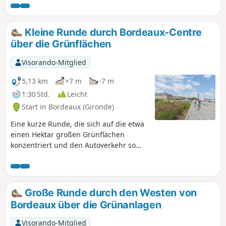
Städten gilt die Luft im Westen, die vom
Meer kommt, als gesünder. In diesem
Viertel gibt es viele ruhige und
Kleine Runde durch Bordeaux-Centre
schattige Straßen, gepflegte Parks und
über die Grünflächen
Plätze, die nachts geschlossen sind. Die
Strecke kann mit dem Fahrrad
Visorando-Mitglied
zurückgelegt werden, wobei Vorsicht
geboten ist.
5,13 km
+7 m
-7 m
1:30 Std.
Leicht
Start in Bordeaux (Gironde)
Eine kurze Runde, die sich auf die etwa
einen Hektar großen Grünflächen
konzentriert und den Autoverkehr so
weit wie möglich meidet. Die Runde ist
für Menschen mit eingeschränkter
Mobilität zugänglich (keine Treppen).
Einige Grünflächen, die jederzeit
Große Runde durch den Westen von
zugänglich sind, sollten nachts nicht
Bordeaux über die Grünanlagen
betreten werden.Die Route kann mit
dem Fahrrad zurückgelegt werden,
Visorando-Mitglied