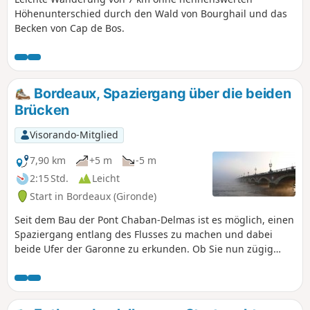
Höhenunterschied durch den Wald von Bourghail und das
Becken von Cap de Bos.
Bordeaux, Spaziergang über die beiden
Brücken
Visorando-Mitglied
7,90 km
+5 m
-5 m
2:15 Std.
Leicht
Start in Bordeaux (Gironde)
Seit dem Bau der Pont Chaban-Delmas ist es möglich, einen
Spaziergang entlang des Flusses zu machen und dabei
beide Ufer der Garonne zu erkunden. Ob Sie nun zügig
oder gemächlich spazieren gehen, Sie werden die
schönsten Ausblicke auf die Pont Bacalan Bastide (Chaban-
Delmas) und die Place de la Bourse entdecken.