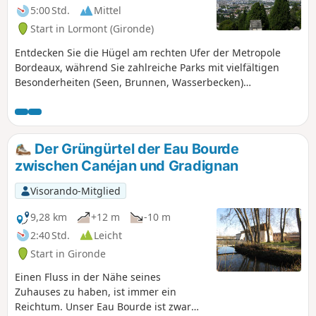
5:00 Std.
Mittel
Start in Lormont (Gironde)
Entdecken Sie die Hügel am rechten Ufer der Metropole
Bordeaux, während Sie zahlreiche Parks mit vielfältigen
Besonderheiten (Seen, Brunnen, Wasserbecken)
durchqueren. Außerdem genießen Sie einen herrlichen
Blick auf das rechte Ufer.
Der Grüngürtel der Eau Bourde
zwischen Canéjan und Gradignan
Visorando-Mitglied
9,28 km
+12 m
-10 m
2:40 Std.
Leicht
Start in Gironde
Einen Fluss in der Nähe seines
Zuhauses zu haben, ist immer ein
Reichtum. Unser Eau Bourde ist zwar