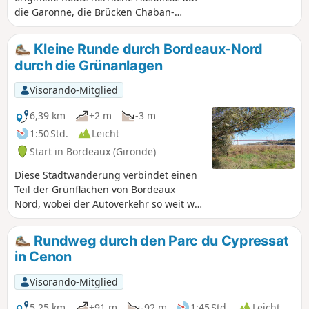
die Garonne, die Brücken Chaban-
Delmas und Aquitaine sowie die Cité du
Vin und weit darüber hinaus, und das
Kleine Runde durch Bordeaux-Nord
alles inmitten der Natur, aber auch ein
durch die Grünanlagen
Stück des „alten” Lormont. Achtung,
zahlreiche Treppen (aber in sehr gutem
Visorando-Mitglied
Zustand).
6,39 km
+2 m
-3 m
1:50 Std.
Leicht
Start in Bordeaux (Gironde)
Diese Stadtwanderung verbindet einen
Teil der Grünflächen von Bordeaux
Nord, wobei der Autoverkehr so weit wie
möglich vermieden wird, und dauert
weniger als 2 Stunden. Da Bordeaux
Rundweg durch den Parc du Cypressat
sich weit nach Norden erstreckt, ist es
in Cenon
unmöglich, alle Grünflächen zu
besuchen. Der Stadtrundgang bietet
Visorando-Mitglied
einen recht umfassenden Überblick
über Bordeaux, die bürgerlichen Viertel,
5,25 km
+91 m
-92 m
1:45 Std.
Leicht