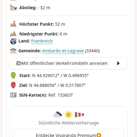
Abstieg:
- 32 m
Höchster Punkt:
52 m
Niedrigster Punkt:
6 m
Land:
Frankreich
Gemeinde:
Ambarès-et-Lagrave
(33440)
Mit öffentlichen Verkehrsmitteln anreisen
Start:
N 44.929012° / W 0.496955°
Ziel:
N 44.888056° / W 0.517807°
IGN-Karte(n):
Ref. 1536OT
Stündliche Wettervorhersage
Entdecke Visorando Premium