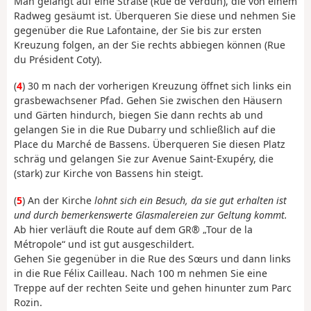
Man gelangt auf eine Straße (Rue de Verdun), die von einem
Radweg gesäumt ist. Überqueren Sie diese und nehmen Sie
gegenüber die Rue Lafontaine, der Sie bis zur ersten
Kreuzung folgen, an der Sie rechts abbiegen können (Rue
du Président Coty).
(
4
) 30 m nach der vorherigen Kreuzung öffnet sich links ein
grasbewachsener Pfad. Gehen Sie zwischen den Häusern
und Gärten hindurch, biegen Sie dann rechts ab und
gelangen Sie in die Rue Dubarry und schließlich auf die
Place du Marché de Bassens. Überqueren Sie diesen Platz
schräg und gelangen Sie zur Avenue Saint-Exupéry, die
(stark) zur Kirche von Bassens hin steigt.
(
5
) An der Kirche
lohnt sich ein Besuch, da sie gut erhalten ist
und durch bemerkenswerte Glasmalereien zur Geltung kommt.
Ab hier verläuft die Route auf dem GR® „Tour de la
Métropole“ und ist gut ausgeschildert.
Gehen Sie gegenüber in die Rue des Sœurs und dann links
in die Rue Félix Cailleau. Nach 100 m nehmen Sie eine
Treppe auf der rechten Seite und gehen hinunter zum Parc
Rozin.