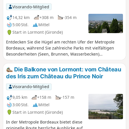
nach Bassens spazieren Und verpassen
Visorando-Mitglied
Sie nicht den Parc Rozin.
14,32 km
+308 m
-354 m
5:00 Std.
Mittel
Start in Lormont (Gironde)
Entdecken Sie die Hügel am rechten Ufer der Metropole
Bordeaux, während Sie zahlreiche Parks mit vielfältigen
Besonderheiten (Seen, Brunnen, Wasserbecken)
durchqueren. Außerdem genießen Sie einen herrlichen
Blick auf das rechte Ufer.
Die Balkone von Lormont: vom Château
des Iris zum Château du Prince Noir
Visorando-Mitglied
9,05 km
+158 m
-157 m
3:00 Std.
Mittel
Start in Lormont (Gironde)
In der Metropole Bordeaux bietet diese
originelle Route herrliche Ausblicke auf