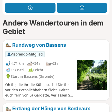
Andere Wandertouren in dem
Gebiet
Rundweg von Bassens
Visorando-Mitglied
4,71 km
+54 m
-63 m
1:30 Std.
Leicht
Start in Bassens (Gironde)
Oh ihr, die ihr die Kühle sucht! Die ihr
vor den Betonliebhabern flieht, Haltet
euch fern von La Gardette, Verlassen Sie
Lormont unverzüglich, Begeben Sie sich
nicht weit von Bordeaux, Kommt doch
Entlang der Hänge von Bordeaux
zum Château Seguinaud, Kommen Sie