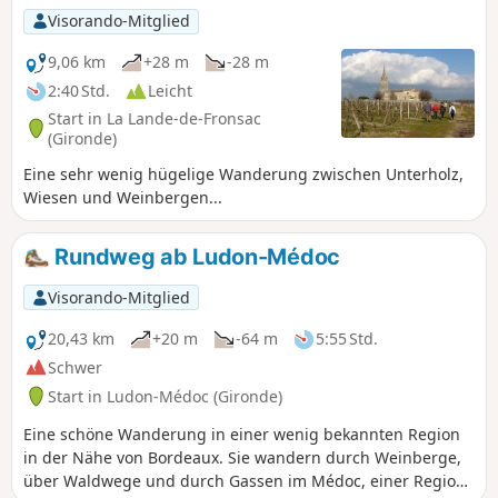
Departement Gironde einen sehr
Visorando-Mitglied
angenehmen Rundwanderweg anzulegen.
Der Weg ist gut markiert (folgen Sie
9,06 km
+28 m
-28 m
entweder „Ceinture Verte“ oder „Boucle de
2:40 Std.
Leicht
Découverte de Pompignac“).
Start in La Lande-de-Fronsac
(Gironde)
Eine sehr wenig hügelige Wanderung zwischen Unterholz,
Wiesen und Weinbergen...
Rundweg ab Ludon-Médoc
Visorando-Mitglied
20,43 km
+20 m
-64 m
5:55 Std.
Schwer
Start in Ludon-Médoc (Gironde)
Eine schöne Wanderung in einer wenig bekannten Region
in der Nähe von Bordeaux. Sie wandern durch Weinberge,
über Waldwege und durch Gassen im Médoc, einer Region,