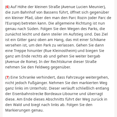
(
6
) Auf Höhe der kleinen Straße (Avenue Lucien Meunier),
die zum Bahnhof von Bassens führt, öffnet sich gegenüber
ein kleiner Pfad, über den man den Parc Rozin (oder Parc de
l’Europe) betreten kann. Die allgemeine Richtung ist nun
genau nach Süden. Folgen Sie den Wegen des Parks, die
zunächst leicht und dann steiler im Aufstieg sind. Das Ziel
ist ein Gitter ganz oben am Hang, das mit einer Schikane
versehen ist, um den Park zu verlassen. Gehen Sie dann
eine Treppe hinunter (Rue Kleinostheim) und biegen Sie
ganz am Ende rechts ab und gehen Sie weiter bergab
(Avenue de Rome). In der Rechtskurve dieser Straße
nehmen Sie den Feldweg gegenüber.
(
7
) Eine Schranke verhindert, dass Fahrzeuge weitergehen,
nicht jedoch Fußgänger. Nehmen Sie den markierten Weg
ganz links im Unterholz. Dieser verläuft schließlich entlang
der Eisenbahnstrecke Bordeaux-Libourne und überragt
diese. Am Ende dieses Abschnitts führt der Weg zurück in
den Wald und biegt nach links ab. Folgen Sie den
Markierungen genau.