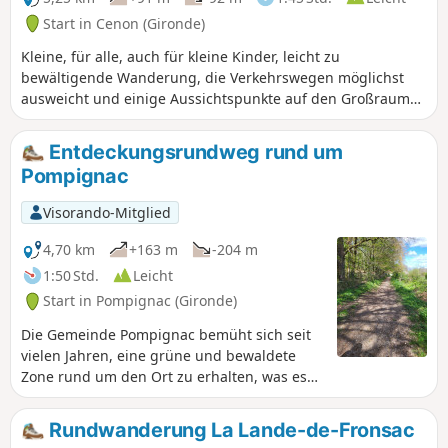
die Arbeiterviertel, die alten Viertel, die
Start in Cenon (Gironde)
renovierten Viertel, die schönen
Kleine, für alle, auch für kleine Kinder, leicht zu
Privatgärten und die mehr oder weniger
bewältigende Wanderung, die Verkehrswegen möglichst
zugänglichen und gepflegten
ausweicht und einige Aussichtspunkte auf den Großraum
öffentlichen Gärten. Mit etwas Vorsicht
Bordeaux bietet. Ideal für einen Sonntagnachmittag mit der
kann man den Rundgang auch mit dem
Familie.
Fahrrad machen.
Entdeckungsrundweg rund um
Pompignac
Visorando-Mitglied
4,70 km
+163 m
-204 m
1:50 Std.
Leicht
Start in Pompignac (Gironde)
Die Gemeinde Pompignac bemüht sich seit
vielen Jahren, eine grüne und bewaldete
Zone rund um den Ort zu erhalten, was es
ihr ermöglicht hat, in Zusammenarbeit mit
dem Gemeindeverband „Communauté de
Rundwanderung La Lande-de-Fronsac
Communes des Coteaux Bordelais“ und dem