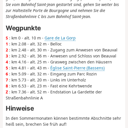
Sie vom Bahnhof Saint-Jean gestartet sind, gehen Sie weiter bis
zur Haltestelle Porte de Bourgogne und nehmen Sie die
Straßenbahnlinie C bis zum Bahnhof Saint-Jean.
Wegpunkte
S
: km 0 - alt. 10 m -
Gare de La Gorp
1
: km 2.08 - alt. 32 m - Belloc
2
: km 2.48 - alt. 30 m - Zugang zum Anwesen von Beauval
3
: km 2.92 - alt. 36 m - Anwesen und Schloss von Beauval
4
: km 4.16 - alt. 25 m - Grasweg zwischen den Häusern
5
: km 4.81 - alt. 43 m -
Église Saint-Pierre (Bassens)
6
: km 5.09 - alt. 32 m - Eingang zum Parc Rozin
7
: km 5.73 - alt. 20 m - Links im Unterholz
8
: km 6.53 - alt. 23 m - Fast eine Kehrtwende
Z
: km 7.36 - alt. 52 m - Endstation La Gardette der
Straßenbahnlinie A
Hinweise
In den Sommermonaten können bestimmte Abschnitte sehr
heiß sein, brechen Sie früh auf!