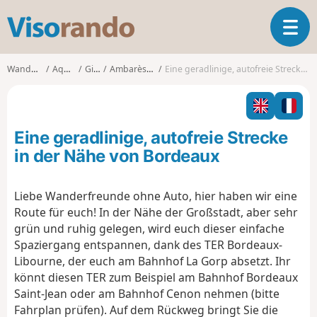
V
T
i
o
s
g
o
Wanderungen
Aquitanien
Gironde
Ambarès-et-Lagrave
Eine geradlinige, autofreie Strecke in der Nähe von Bordeaux
g
r
l
a
e
n
n
d
Eine geradlinige, autofreie Strecke
a
o
v
in der Nähe von Bordeaux
i
g
Liebe Wanderfreunde ohne Auto, hier haben wir eine
a
Route für euch! In der Nähe der Großstadt, aber sehr
t
i
grün und ruhig gelegen, wird euch dieser einfache
o
Spaziergang entspannen, dank des TER Bordeaux-
n
Libourne, der euch am Bahnhof La Gorp absetzt. Ihr
könnt diesen TER zum Beispiel am Bahnhof Bordeaux
Saint-Jean oder am Bahnhof Cenon nehmen (bitte
Fahrplan prüfen). Auf dem Rückweg bringt Sie die