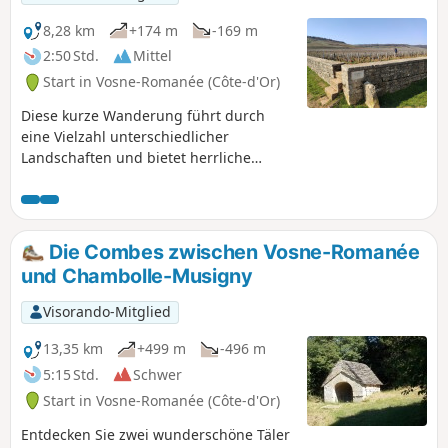
hundefreundlich und nach einem Anstieg am Anfang
relativ leicht zu bewältigen. Die gelben und roten Linien
8,28 km
+174 m
-169 m
(YR), die den RDGC kennzeichnen, erleichtern die
2:50 Std.
Mittel
Orientierung.
Start in Vosne-Romanée (Côte-d'Or)
Diese kurze Wanderung führt durch
eine Vielzahl unterschiedlicher
Landschaften und bietet herrliche
Ausblicke auf die Weinberge des
Burgunds. Für Weinliebhaber führt sie
entlang der sehr prestigeträchtigen
Parzelle Romanée Conti.
Die Combes zwischen Vosne-Romanée
und Chambolle-Musigny
Visorando-Mitglied
13,35 km
+499 m
-496 m
5:15 Std.
Schwer
Start in Vosne-Romanée (Côte-d'Or)
Entdecken Sie zwei wunderschöne Täler