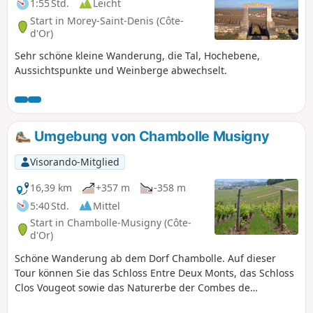
1:55 Std.
Leicht
Start in Morey-Saint-Denis (Côte-
d'Or)
Sehr schöne kleine Wanderung, die Tal, Hochebene,
Aussichtspunkte und Weinberge abwechselt.
Umgebung von Chambolle Musigny
Visorando-Mitglied
16,39 km
+357 m
-358 m
5:40 Std.
Mittel
Start in Chambolle-Musigny (Côte-
d'Or)
Schöne Wanderung ab dem Dorf Chambolle. Auf dieser
Tour können Sie das Schloss Entre Deux Monts, das Schloss
Clos Vougeot sowie das Naturerbe der Combes de
Chambolle Musigny und Orveau (wieder)entdecken.