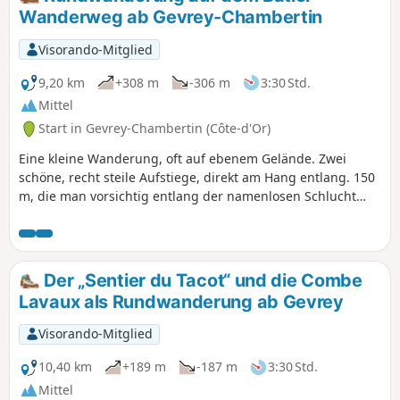
Wanderweg ab Gevrey-Chambertin
Visorando-Mitglied
9,20 km
+308 m
-306 m
3:30 Std.
Mittel
Start in Gevrey-Chambertin (Côte-d'Or)
Eine kleine Wanderung, oft auf ebenem Gelände. Zwei
schöne, recht steile Aufstiege, direkt am Hang entlang. 150
m, die man vorsichtig entlang der namenlosen Schlucht
und an den Felsen entlang zurücklegen muss. Der Wald ist
nie dicht und die Wege sind angenehm.
Der „Sentier du Tacot“ und die Combe
Lavaux als Rundwanderung ab Gevrey
Visorando-Mitglied
10,40 km
+189 m
-187 m
3:30 Std.
Mittel