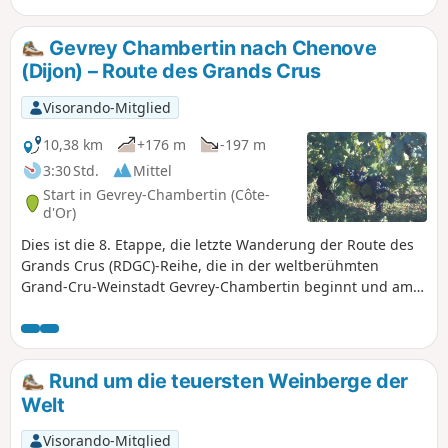
Gevrey Chambertin nach Chenove
(Dijon) – Route des Grands Crus
Visorando-Mitglied
10,38 km
+176 m
-197 m
3:30 Std.
Mittel
Start in Gevrey-Chambertin (Côte-
d'Or)
Dies ist die 8. Etappe, die letzte Wanderung der Route des
Grands Crus (RDGC)-Reihe, die in der weltberühmten
Grand-Cru-Weinstadt Gevrey-Chambertin beginnt und am
Stadtrand von Dijon endet. Sie beginnt an der Kirche von
Gevrey und führt Sie vorbei am Schloss durch Wälder zum
reizvollen Parc Noisot und vorbei am Weinberg Clos
Napoleon und dem Restaurant zu den charmanten Dörfern
Rund um die teuersten Weinberge der
Fixey, Couchey und Marsannay, bevor Sie den letzten
Welt
großen Weinberg der Côte d'Or passieren und nach Genove
am Stadtrand von Dijon gelangen. Die Wanderung ist
Visorando-Mitglied