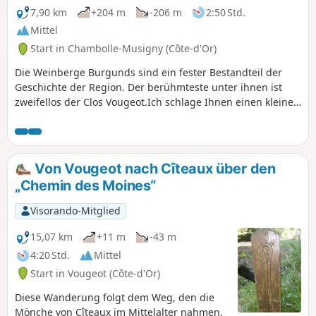
7,90 km
+204 m
-206 m
2:50 Std.
Mittel
Start in Chambolle-Musigny (Côte-d'Or)
Die Weinberge Burgunds sind ein fester Bestandteil der
Geschichte der Region. Der berühmteste unter ihnen ist
zweifellos der Clos Vougeot.Ich schlage Ihnen einen kleinen
Spaziergang auf den Anhöhen des Clos Vougeot vor, der in
Chambolle-Musigny beginnt.
Von Vougeot nach Cîteaux über den
„Chemin des Moines“
Visorando-Mitglied
15,07 km
+11 m
-43 m
4:20 Std.
Mittel
Start in Vougeot (Côte-d'Or)
Diese Wanderung folgt dem Weg, den die
Mönche von Cîteaux im Mittelalter nahmen,