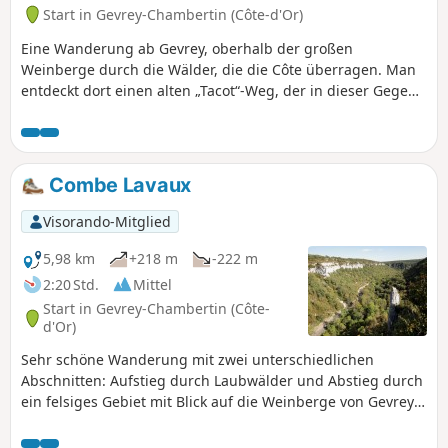
Start in Gevrey-Chambertin (Côte-d'Or)
Eine Wanderung ab Gevrey, oberhalb der großen
Weinberge durch die Wälder, die die Côte überragen. Man
entdeckt dort einen alten „Tacot“-Weg, der in dieser Gegend
eher ungewöhnlich ist, sowie Pfade unter den Bäumen in
den Tälern des Plateaus, bevor man über die Hänge der
Combe Lavaux, einem Naturschutzgebiet, zurückkehrt.
Combe Lavaux
Visorando-Mitglied
5,98 km
+218 m
-222 m
2:20 Std.
Mittel
Start in Gevrey-Chambertin (Côte-
d'Or)
Sehr schöne Wanderung mit zwei unterschiedlichen
Abschnitten: Aufstieg durch Laubwälder und Abstieg durch
ein felsiges Gebiet mit Blick auf die Weinberge von Gevrey
Chambertin. Der Aufstieg ist ziemlich steil, beim Abstieg
gibt es einige heikle Stufen. Gutes Schuhwerk erforderlich.