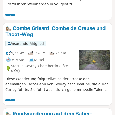
um zu ihren Weinbergen in Vougeot zu
gelangen. Sie führt durch das hübsche Dorf
Gilly-lès-Cîteaux mit seinem schön
renovierten Schloss, das einst ein
Nebengebäude der Abtei von Cîteaux war.
Combe Grisard, Combe de Creuse und
Die Wanderung endet vor der Abtei von
Tacot-Weg
Cîteaux.
Visorando-Mitglied
9,22 km
+226 m
-217 m
3:15 Std.
Mittel
Start in Gevrey-Chambertin (Côte-
d'Or)
Diese Wanderung folgt teilweise der Strecke der
ehemaligen Tacot-Bahn von Gevrey nach Beaune, die durch
Curley führte. Sie führt auch durch geheimnisvolle Täler:
die Combe Grisard und die Combe de Creuse. Außerdem
hat man einen schönen Blick auf die Felsen der Combe
Lavau.
Rundwanderung auf dem Batier-