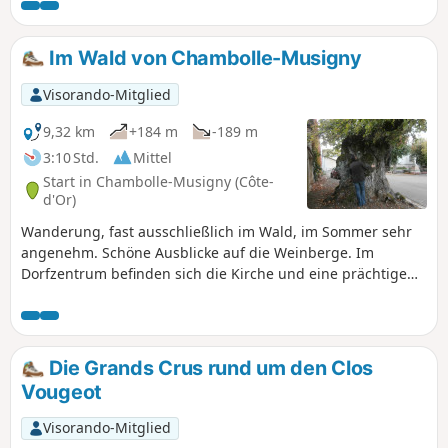
Im Wald von Chambolle-Musigny
Visorando-Mitglied
9,32 km
+184 m
-189 m
3:10 Std.
Mittel
Start in Chambolle-Musigny (Côte-
d'Or)
Wanderung, fast ausschließlich im Wald, im Sommer sehr
angenehm. Schöne Ausblicke auf die Weinberge. Im
Dorfzentrum befinden sich die Kirche und eine prächtige
Linde.
Die Grands Crus rund um den Clos
Vougeot
Visorando-Mitglied