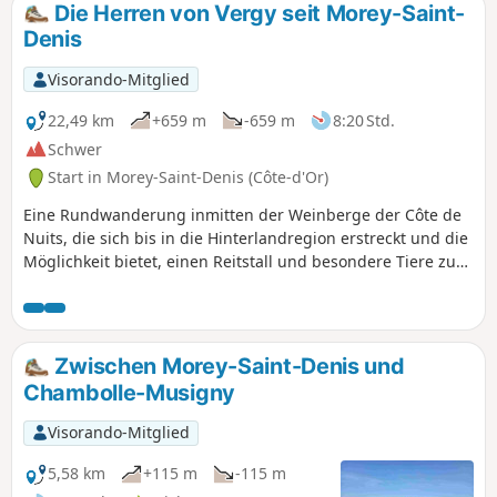
Die Herren von Vergy seit Morey-Saint-
Denis
Visorando-Mitglied
22,49 km
+659 m
-659 m
8:20 Std.
Schwer
Start in Morey-Saint-Denis (Côte-d'Or)
Eine Rundwanderung inmitten der Weinberge der Côte de
Nuits, die sich bis in die Hinterlandregion erstreckt und die
Möglichkeit bietet, einen Reitstall und besondere Tiere zu
entdecken, aber auch die Geschichte auf dem
Felsvorsprung von Vergy neu zu erleben.
Zwischen Morey-Saint-Denis und
Chambolle-Musigny
Visorando-Mitglied
5,58 km
+115 m
-115 m