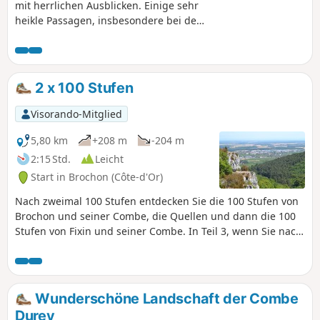
mit herrlichen Ausblicken. Einige sehr
heikle Passagen, insbesondere bei den
Abstiegen, bei denen Klettern
erforderlich ist. Sie haben die
Möglichkeit, diese Schwierigkeiten zu
umgehen, aber dann entgehen Ihnen
2 x 100 Stufen
einige schöne Nervenkitzel und
herrliche Ausblicke auf die Täler.
Visorando-Mitglied
Schauen Sie sich die Fotos an, um sich
ein Bild von den Schwierigkeiten zu
5,80 km
+208 m
-204 m
machen, bevor Sie diese Wanderung in
2:15 Std.
Leicht
Angriff nehmen. Es gibt nichts
Start in Brochon (Côte-d'Or)
Unüberwindbares, aber Vorsicht ist
besser als Nachsicht.
Nach zweimal 100 Stufen entdecken Sie die 100 Stufen von
Brochon und seiner Combe, die Quellen und dann die 100
Stufen von Fixin und seiner Combe. In Teil 3, wenn Sie nach
Ihrem Besuch oberhalb der Combe wieder zurückkommen,
folgen Sie den gelben Markierungen bis zur Napoleon-
Treppe.
Wunderschöne Landschaft der Combe
Durey