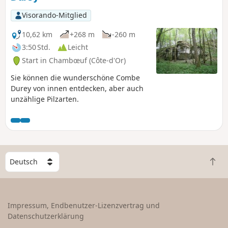
Visorando-Mitglied
10,62 km
+268 m
-260 m
3:50 Std.
Leicht
Start in Chambœuf (Côte-d'Or)
Sie können die wunderschöne Combe
Durey von innen entdecken, aber auch
unzählige Pilzarten.
W
Z
ä
u
h
r
l
ü
e
Impressum, Endbenutzer-Lizenzvertrag und
c
e
Datenschutzerklärung
k
i