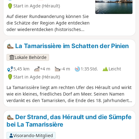
Start in Agde (Hérault)
Auf dieser Rundwanderung können Sie
die Schätze der Region Agde entdecken
oder wiederentdecken (historisches
Stadtzentrum, Fluss, Strände,
Yachthäfen, Klippen, Mont Saint Martin
La Tamarissière im Schatten der Pinien
und Mont Saint Loup,
Naturschutzgebiet Bagnas, Canal du
Lokale Behörde
Midi ...). Sie ist bis auf die Entfernung
nicht besonders schwierig und kann in
5,45 km
+4 m
-4 m
1:35 Std.
Leicht
mehreren Tagen zurückgelegt werden
Start in Agde (Hérault)
(siehe praktische Informationen).
La Tamarissière liegt am rechten Ufer des Hérault und wirkt
wie ein kleines, friedliches Dorf am Meer. Seinen Namen
verdankt es den Tamarisken, die Ende des 18. Jahrhunderts
gepflanzt wurden, um die Versandung der Mündung des
Hérault zu bekämpfen. Umgeben von Stränden, einem
Der Strand, das Hérault und die Sümpfe
ausgedehnten Pinienwald und dem Naturschutzgebiet Les
bei La Tamarissière
Verdisses können Sie hier die unberührte Natur am Rande
des Mittelmeers entdecken. Von den Basaltsteinen der Mole
Visorando-Mitglied