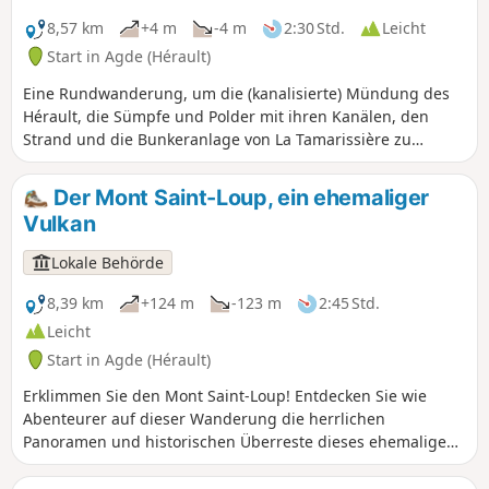
über den Sand der Dünenwege bis hin zu den feuchten
Böden inmitten der üppigen Vegetation – begeben Sie sich
8,57 km
+4 m
-4 m
2:30 Std.
Leicht
auf eine Wanderung in dieser kontrastreichen Landschaft.
Start in Agde (Hérault)
Eine Rundwanderung, um die (kanalisierte) Mündung des
Hérault, die Sümpfe und Polder mit ihren Kanälen, den
Strand und die Bunkeranlage von La Tamarissière zu
entdecken. Bei großer Hitze zu vermeiden, da es auf der
Strecke keinen Schatten gibt.
Der Mont Saint-Loup, ein ehemaliger
Vulkan
Lokale Behörde
8,39 km
+124 m
-123 m
2:45 Std.
Leicht
Start in Agde (Hérault)
Erklimmen Sie den Mont Saint-Loup! Entdecken Sie wie
Abenteurer auf dieser Wanderung die herrlichen
Panoramen und historischen Überreste dieses ehemaligen
Vulkans am südlichen Ende der Puys d'Auvergne auf 113 m
Höhe.Entdecken Sie auf Ihrem Weg durch duftende