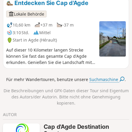
Entdecken Sie Cap d'Agde
Pinienwälder die verschiedenen Farben, die sich wie auf
einer Künstlerpalette von diesen unterschiedlichen
Lokale Behörde
Panoramen abheben: die verschiedenen Blautöne des
Mittelmeers, die grünen Weiten des Golfs von Cap d'Agde
10,60 km
+37 m
-37 m
und des Naturschutzgebiets Bagnas, das Glitzern des Étang
3:10 Std.
Mittel
de Thau, das Schwarz der Basaltböden und das der Tour
Start in Agde (Hérault)
des Anglais. Das sorgt für wunderbare Erinnerungen!
Auf dieser 10 Kilometer langen Strecke
können Sie fast das gesamte Cap d'Agde
erkunden. Genießen Sie die Landschaft mit
den Stränden von Rochelongue und
Richelieu, dem Palais des Congrès, dem
Für mehr Wandertouren, benutze unsere
Suchmaschine
.
Wasserpark Aqualand, dem Mont Saint-Loup
und dem Golfplatz von Cap d'Agde.
Die Beschreibungen und GPX-Daten dieser Tour sind Eigentum
des Autors/der Autorin. Bitte nicht ohne Genehmigung
kopieren.
AUTOR
Cap d'Agde Destination