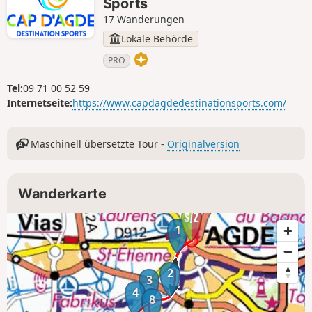
Sports
17 Wanderungen
Lokale Behörde
PRO
Tel:
09 71 00 52 59
Internetseite:
https://www.capdagdedestinationsports.com/
Maschinell übersetzte Tour -
Originalversion
Wanderkarte
1
2
3
4
8