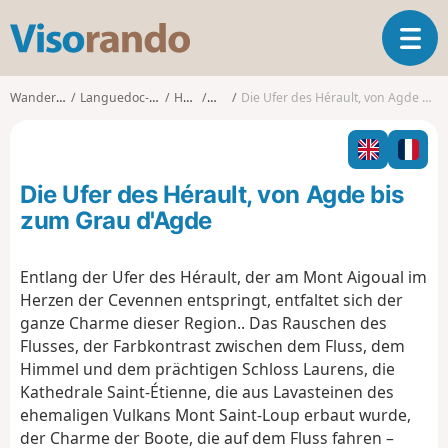
V
T
i
o
s
g
o
Wanderungen
Languedoc-Roussillon
Hérault
Agde
Die Ufer des Hérault, von Agde bis zum Grau d'Agde
g
r
l
a
e
n
n
d
Die Ufer des Hérault, von Agde bis
a
o
v
zum Grau d'Agde
i
g
Entlang der Ufer des Hérault, der am Mont Aigoual im
a
Herzen der Cevennen entspringt, entfaltet sich der
t
i
ganze Charme dieser Region.. Das Rauschen des
o
Flusses, der Farbkontrast zwischen dem Fluss, dem
n
Himmel und dem prächtigen Schloss Laurens, die
Kathedrale Saint-Étienne, die aus Lavasteinen des
ehemaligen Vulkans Mont Saint-Loup erbaut wurde,
der Charme der Boote, die auf dem Fluss fahren –