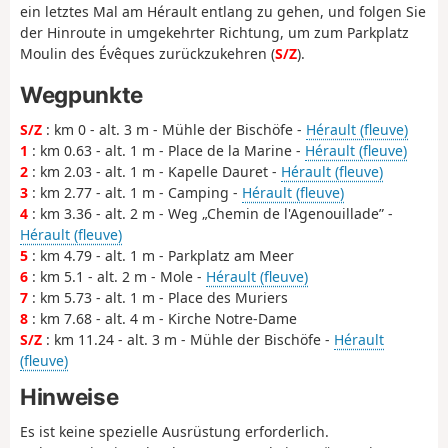
ein letztes Mal am Hérault entlang zu gehen, und folgen Sie
der Hinroute in umgekehrter Richtung, um zum Parkplatz
Moulin des Évêques zurückzukehren (
S/Z
).
Wegpunkte
S/Z
: km 0 - alt. 3 m - Mühle der Bischöfe -
Hérault (fleuve)
1
: km 0.63 - alt. 1 m - Place de la Marine -
Hérault (fleuve)
2
: km 2.03 - alt. 1 m - Kapelle Dauret -
Hérault (fleuve)
3
: km 2.77 - alt. 1 m - Camping -
Hérault (fleuve)
4
: km 3.36 - alt. 2 m - Weg „Chemin de l'Agenouillade” -
Hérault (fleuve)
5
: km 4.79 - alt. 1 m - Parkplatz am Meer
6
: km 5.1 - alt. 2 m - Mole -
Hérault (fleuve)
7
: km 5.73 - alt. 1 m - Place des Muriers
8
: km 7.68 - alt. 4 m - Kirche Notre-Dame
S/Z
: km 11.24 - alt. 3 m - Mühle der Bischöfe -
Hérault
(fleuve)
Hinweise
Es ist keine spezielle Ausrüstung erforderlich.