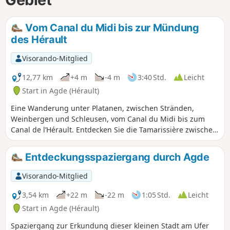
Vom Canal du Midi bis zur Mündung
des Hérault
Visorando-Mitglied
12,77 km
+4 m
-4 m
3:40 Std.
Leicht
Start in Agde (Hérault)
Eine Wanderung unter Platanen, zwischen Stränden,
Weinbergen und Schleusen, vom Canal du Midi bis zum
Canal de l’Hérault. Entdecken Sie die Tamarissière zwischen
Natur, Austernzucht und Kultur und lernen Sie Agde, seine
historischen Denkmäler und seine Geschichte kennen.
Entdeckungsspaziergang durch Agde
Visorando-Mitglied
3,54 km
+22 m
-22 m
1:05 Std.
Leicht
Start in Agde (Hérault)
Spaziergang zur Erkundung dieser kleinen Stadt am Ufer