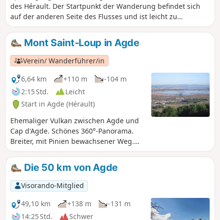
des Hérault. Der Startpunkt der Wanderung befindet sich
auf der anderen Seite des Flusses und ist leicht zu
erreichen. Es lohnt sich, diesen Besuch mit einer weiteren,
recht kurzen Wanderung in der Nähe zu verbinden: Der
Mont Saint-Loup in Agde
Strand, der Hérault und die Sümpfe bei La Tamarissière.
Verein/ Wanderführer/in
6,64 km
+110 m
-104 m
2:15 Std.
Leicht
Start in Agde (Hérault)
Ehemaliger Vulkan zwischen Agde und
Cap d'Agde. Schönes 360°-Panorama.
Breiter, mit Pinien bewachsener Weg.
Diese Wanderung kann je nach
Brandgefahr gesperrt werden. Schauen
Die 50 km von Agde
Sie bitte auf der Karte nach.
Visorando-Mitglied
49,10 km
+138 m
-131 m
14:25 Std.
Schwer