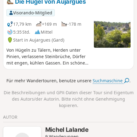
Die Hügel von Aujargues
Nahrungsmitteln und die Schafweide
genutzt wird, sowie den Eichenwald für
Visorando-Mitglied
die Herstellung von Holzkohle und
Glaswaren.
17,79 km
+169 m
-178 m
5:35 Std.
Mittel
Start in Aujargues (Gard)
Von Hügeln zu Tälern, Herden unter
Pinien, verlassene Steinbrüche, Dörfer
mit engen, kühlen Gassen. Ein schöner
Einblick in das Departement Gard.
Für mehr Wandertouren, benutze unsere
Suchmaschine
.
Die Beschreibungen und GPX-Daten dieser Tour sind Eigentum
des Autors/der Autorin. Bitte nicht ohne Genehmigung
kopieren.
AUTOR
Michel Lalande
9 Wanderungen