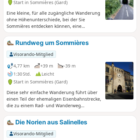
Start in Sommières (Gard)
Eine kleine, für alle zugängliche Wanderung
ohne Höhenunterschiede, bei der Sie
Sommières entdecken können, eine
mittelalterliche Stadt, die einen Besuch wert
ist. Der erste Teil führt über einen Grünen
Rundweg um Sommières
Weg (eine ehemalige Eisenbahnstrecke
zwischen Sommières und Ganges), der auf
Visorando-Mitglied
bemerkenswerte Weise mit mehreren
Kunstbauten saniert wurde.
4,77 km
+39 m
-39 m
1:30 Std.
Leicht
Start in Sommières (Gard)
Diese sehr einfache Wanderung führt über
einen Teil der ehemaligen Eisenbahnstrecke,
die zu einem Rad- und Wanderweg
umgebaut wurde und Sommières mit
Caveirac verbindet, und ermöglicht einen
Die Norien aus Salinelles
Besuch der Stadt Sommières.
Visorando-Mitglied