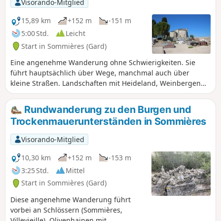
Visorando-Mitglied
15,89 km
+152 m
-151 m
5:00 Std.
Leicht
Start in Sommières (Gard)
Eine angenehme Wanderung ohne Schwierigkeiten. Sie
führt hauptsächlich über Wege, manchmal auch über
kleine Straßen. Landschaften mit Heideland, Weinbergen
und Unterholz. Mehrere Mühlen säumen diese Route. Man
muss einen kleinen Abstecher zum Vidourle machen, um
Rundwanderung zu den Burgen und
sie zu bewundern und die erholsame Ruhe dieses Flusses
Trockenmauerunterständen in Sommières
zu genießen (an diesem Tag!!).
Visorando-Mitglied
10,30 km
+152 m
-153 m
3:25 Std.
Mittel
Start in Sommières (Gard)
Diese angenehme Wanderung führt
vorbei an Schlössern (Sommières,
Villevieille), Olivenhainen mit