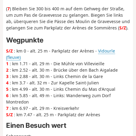
(
7
) Bleiben Sie 300 bis 400 m auf dem Gehweg der Straße,
um zum Pas de Gravevesse zu gelangen. Biegen Sie links
ab, überqueren Sie die Pässe des Moulin de Gravevesse und
gelangen Sie zum Parkplatz der Arènes de Sommières (
S/Z
).
Wegpunkte
S/Z
: km 0 - alt. 25 m - Parkplatz der Arènes -
Vidourle
(fleuve)
1
: km 1.71 - alt. 29 m - Die Mühle von Villevieille
2
: km 2.52 - alt. 30 m - Brücke über den Bach Aigalade
3
: km 2.88 - alt. 30 m - Links Chemin de la Gare
4
: km 3.7 - alt. 32 m - Zur Kapelle Saint-Julien
5
: km 4.99 - alt. 30 m - Links Chemin du Mas d'Arqual
6
: km 5.85 - alt. 49 m - Links: Wanderweg zum Dorf
Montredon
7
: km 6.97 - alt. 29 m - Kreisverkehr
S/Z
: km 7.47 - alt. 25 m - Parkplatz der Arènes
Einen Besuch wert