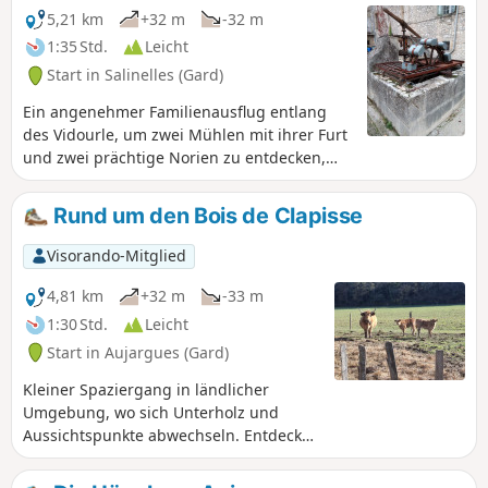
5,21 km
+32 m
-32 m
1:35 Std.
Leicht
Start in Salinelles (Gard)
Ein angenehmer Familienausflug entlang
des Vidourle, um zwei Mühlen mit ihrer Furt
und zwei prächtige Norien zu entdecken,
von denen eine mit ihrem Waschhaus das
Leben von einst bestimmte.
Rund um den Bois de Clapisse
Visorando-Mitglied
4,81 km
+32 m
-33 m
1:30 Std.
Leicht
Start in Aujargues (Gard)
Kleiner Spaziergang in ländlicher
Umgebung, wo sich Unterholz und
Aussichtspunkte abwechseln. Entdecken
Sie das wilde Heideland, das seit jeher
vom Menschen für den Anbau von