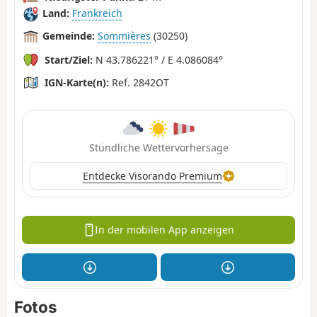
Land:
Frankreich
Gemeinde:
Sommières
(30250)
Start/Ziel:
N 43.786221° / E 4.086084°
IGN-Karte(n):
Ref. 2842OT
Stündliche Wettervorhersage
Entdecke Visorando Premium
In der mobilen App anzeigen
Fotos