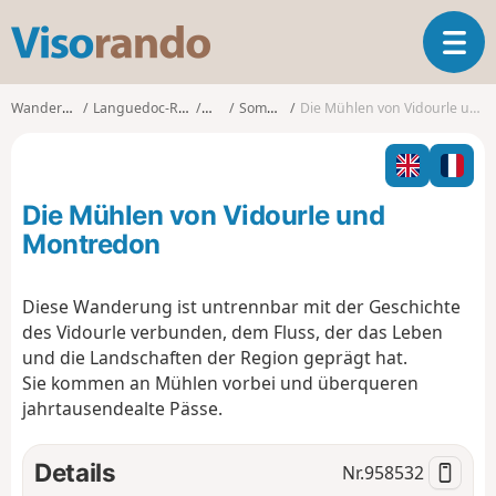
V
T
i
o
s
g
o
Wanderungen
Languedoc-Roussillon
Gard
Sommières
Die Mühlen von Vidourle und Montredon
g
r
l
a
e
n
n
d
Die Mühlen von Vidourle und
a
o
v
Montredon
i
g
Diese Wanderung ist untrennbar mit der Geschichte
a
des Vidourle verbunden, dem Fluss, der das Leben
t
i
und die Landschaften der Region geprägt hat.
o
Sie kommen an Mühlen vorbei und überqueren
n
jahrtausendealte Pässe.
Details
Nr.
958532