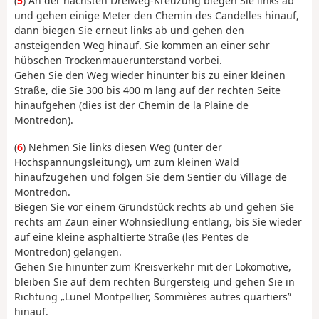
(
5
) An der nächsten Dreiweg-Kreuzung biegen Sie links ab
und gehen einige Meter den Chemin des Candelles hinauf,
dann biegen Sie erneut links ab und gehen den
ansteigenden Weg hinauf. Sie kommen an einer sehr
hübschen Trockenmauerunterstand vorbei.
Gehen Sie den Weg wieder hinunter bis zu einer kleinen
Straße, die Sie 300 bis 400 m lang auf der rechten Seite
hinaufgehen (dies ist der Chemin de la Plaine de
Montredon).
(
6
) Nehmen Sie links diesen Weg (unter der
Hochspannungsleitung), um zum kleinen Wald
hinaufzugehen und folgen Sie dem Sentier du Village de
Montredon.
Biegen Sie vor einem Grundstück rechts ab und gehen Sie
rechts am Zaun einer Wohnsiedlung entlang, bis Sie wieder
auf eine kleine asphaltierte Straße (les Pentes de
Montredon) gelangen.
Gehen Sie hinunter zum Kreisverkehr mit der Lokomotive,
bleiben Sie auf dem rechten Bürgersteig und gehen Sie in
Richtung „Lunel Montpellier, Sommières autres quartiers”
hinauf.