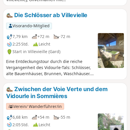
Trockenmauerunterständen
(Steinhütten) und kleinen Wäldern. Sie
Die Schlösser ab Villevielle
führt auch durch die ehemaligen
Steinbrüche von Bon Temps in Junas, wo
Visorando-Mitglied
im Juli ein Jazzfestival stattfindet.
7,79 km
+72 m
-72 m
2:25 Std.
Leicht
Start in Villevieille (Gard)
Eine Entdeckungstour durch die reiche
Vergangenheit des Vidourle-Tals: Schlösser,
alte Bauernhäuser, Brunnen, Waschhäuser.
Einige Abschnitte auf asphaltierten Straßen
machen diese Tour für alle zugänglich.
Zwischen der Voie Verte und dem
Vidourle in Sommières
Verein/ Wanderführer/in
6,68 km
+54 m
-55 m
2:05 Std.
Leicht