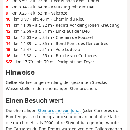
7
: km 6.59 - alt. 72 m - Rechts nach dem Tunnel.
8
: km 8.14 - alt. 64 m - Kreuzung mit der D40.
9
: km 9.23 - alt. 52 m - Valcroze
10
: km 9.97 - alt. 48 m - Chemin du Rieu
11
: km 11.08 - alt. 82 m - Rechts vor der großen Kreuzung.
12
: km 12.58 - alt. 71 m - Links auf der D40
13
: km 13.03 - alt. 84 m - Chemin de Poussel
14
: km 14.39 - alt. 85 m - Rond Point des Rencontres
15
: km 15.47 - alt. 51 m - Voie Ludevia
16
: km 15.88 - alt. 55 m - Brücke von Corbières
S/Z
: km 17.79 - alt. 70 m - Parkplatz am Foyer
Hinweise
Gelbe Markierungen entlang der gesamten Strecke.
Wasserstelle in den ehemaligen Steinbrüchen.
Einen Besuch wert
Die ehemaligen
Steinbrüche von Junas
(oder Carrières du
Bon Temps) sind eine grandiose und märchenhafte Stätte,
die durch mehr als 2000 Jahre Steinabbau geprägt wurde.
Die Carrières du Bon Temps wurden von den Galloromanen