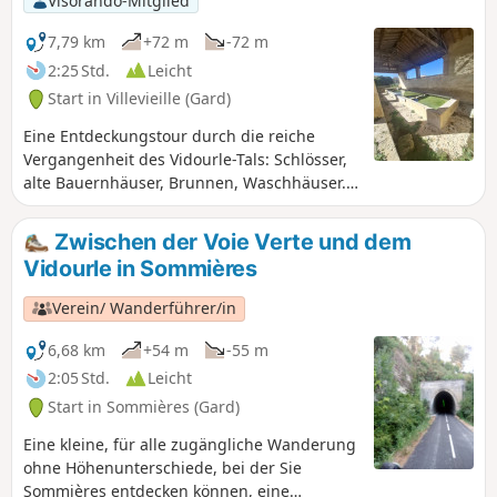
Visorando-Mitglied
die Herstellung von Holzkohle und
Glaswaren.
7,79 km
+72 m
-72 m
2:25 Std.
Leicht
Start in Villevieille (Gard)
Eine Entdeckungstour durch die reiche
Vergangenheit des Vidourle-Tals: Schlösser,
alte Bauernhäuser, Brunnen, Waschhäuser.
Einige Abschnitte auf asphaltierten Straßen
machen diese Tour für alle zugänglich.
Zwischen der Voie Verte und dem
Vidourle in Sommières
Verein/ Wanderführer/in
6,68 km
+54 m
-55 m
2:05 Std.
Leicht
Start in Sommières (Gard)
Eine kleine, für alle zugängliche Wanderung
ohne Höhenunterschiede, bei der Sie
Sommières entdecken können, eine