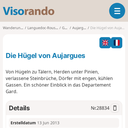
V
T
i
o
s
g
o
Wanderungen
Languedoc-Roussillon
Gard
Aujargues
Die Hügel von Aujargues
g
r
l
a
e
n
n
d
Die Hügel von Aujargues
a
o
v
i
Von Hügeln zu Tälern, Herden unter Pinien,
g
verlassene Steinbrüche, Dörfer mit engen, kühlen
a
Gassen. Ein schöner Einblick in das Departement
t
Gard.
i
o
n
Details
Nr.
28834
Erstelldatum
13 Jun 2013