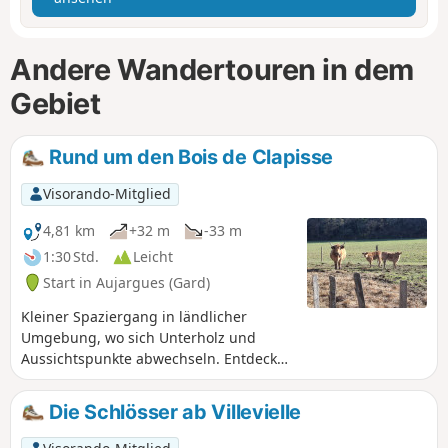
Andere Wandertouren in dem
Gebiet
Rund um den Bois de Clapisse
Visorando-Mitglied
4,81 km
+32 m
-33 m
1:30 Std.
Leicht
Start in Aujargues (Gard)
Kleiner Spaziergang in ländlicher
Umgebung, wo sich Unterholz und
Aussichtspunkte abwechseln. Entdecken
Sie das wilde Heideland, das seit jeher
vom Menschen für den Anbau von
Die Schlösser ab Villevielle
Nahrungsmitteln und die Schafweide
genutzt wird, sowie den Eichenwald für