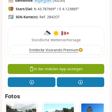
Gemeinde:
Aujargues
(30250)
Start/Ziel:
N 43.787669° / E 4.123885°
IGN-Karte(n):
Ref. 2842OT
Stündliche Wettervorhersage
Entdecke Visorando Premium
In der mobilen App anzeigen
Fotos