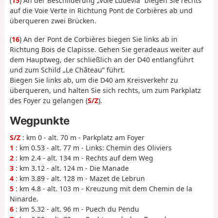
(
15
) An der Beschilderung „Voie Ludevia” biegen Sie rechts
auf die Voie Verte in Richtung Pont de Corbières ab und
überqueren zwei Brücken.
(
16
) An der Pont de Corbières biegen Sie links ab in
Richtung Bois de Clapisse. Gehen Sie geradeaus weiter auf
dem Hauptweg, der schließlich an der D40 entlangführt
und zum Schild „Le Château” führt.
Biegen Sie links ab, um die D40 am Kreisverkehr zu
überqueren, und halten Sie sich rechts, um zum Parkplatz
des Foyer zu gelangen (
S/Z
).
Wegpunkte
S/Z
: km 0 - alt. 70 m - Parkplatz am Foyer
1
: km 0.53 - alt. 77 m - Links: Chemin des Oliviers
2
: km 2.4 - alt. 134 m - Rechts auf dem Weg
3
: km 3.12 - alt. 124 m - Die Manade
4
: km 3.89 - alt. 128 m - Mazet de Lebrun
5
: km 4.8 - alt. 103 m - Kreuzung mit dem Chemin de la
Ninarde.
6
: km 5.32 - alt. 96 m - Puech du Pendu