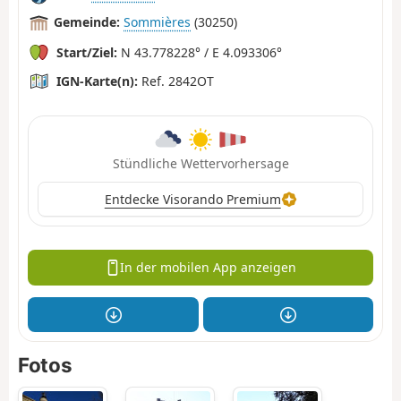
Gemeinde:
Sommières
(30250)
Start/Ziel:
N 43.778228° / E 4.093306°
IGN-Karte(n):
Ref. 2842OT
Stündliche Wettervorhersage
Entdecke Visorando Premium
In der mobilen App anzeigen
Fotos