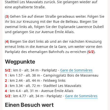
Stadtteil Les Mauvalats zurück. Sie gelangen wieder auf
eine asphaltierte Straße.
(
3
) Gehen Sie auf dieser Straße geradeaus weiter. Folgen Sie
ihr bis zur Kreuzung mit der Rue de Belleau. Biegen Sie
zweimal links ab, folgen Sie der Esplanade Lawrence Dubell
und gelangen Sie zur Avenue Émile Allais.
(
4
) Biegen Sie dort links ab und an der nächsten Kreuzung
erneut links in die Avenue de la Gare, um weiter vorne den
Parkplatz des ehemaligen Bahnhofs zu erreichen (
S/Z
).
Wegpunkte
S/Z
: km 0 - alt. 34 m - Parkplatz -
Gare de Sommières
1
: km 1.57 - alt. 38 m - Campingplatz Bois de Massereau
2
: km 2.44 - alt. 44 m - Feldweg links
3
: km 3.34 - alt. 72 m - Stadtteil Les Mauvalats
4
: km 4.4 - alt. 31 m - Avenue Émile Allais
S/Z
: km 4.77 - alt. 34 m - Parkplatz -
Gare de Sommières
Einen Besuch wert