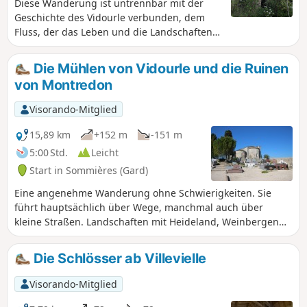
Diese Wanderung ist untrennbar mit der
Geschichte des Vidourle verbunden, dem
Fluss, der das Leben und die Landschaften
der Region geprägt hat. Sie kommen an
Mühlen vorbei und überqueren
Die Mühlen von Vidourle und die Ruinen
jahrtausendealte Pässe.
von Montredon
Visorando-Mitglied
15,89 km
+152 m
-151 m
5:00 Std.
Leicht
Start in Sommières (Gard)
Eine angenehme Wanderung ohne Schwierigkeiten. Sie
führt hauptsächlich über Wege, manchmal auch über
kleine Straßen. Landschaften mit Heideland, Weinbergen
und Unterholz. Mehrere Mühlen säumen diese Route. Man
muss einen kleinen Abstecher zum Vidourle machen, um
Die Schlösser ab Villevielle
sie zu bewundern und die erholsame Ruhe dieses Flusses
zu genießen (an diesem Tag!!).
Visorando-Mitglied