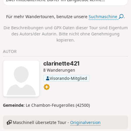
Die Garrigue wird Ihnen den Duft von Thymian
bescheren und die Landschaften werden
Für mehr Wandertouren, benutze unsere
Suchmaschine
.
Fotografenherzen höher schlagen lassen. Eine
neue Streckenführung ermöglicht es, die
Die Beschreibungen und GPX-Daten dieser Tour sind Eigentum
Siedlung Les Hauts de Boisseron teilweise zu
des Autors/der Autorin. Bitte nicht ohne Genehmigung
umgehen...folgen Sie den blauen Punkten.
kopieren.
AUTOR
clarinette421
8 Wanderungen
Visorando-Mitglied
Gemeinde:
Le Chambon-Feugerolles (42500)
Maschinell übersetzte Tour -
Originalversion