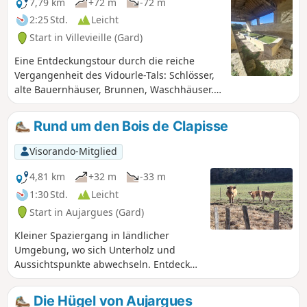
7,79 km
+72 m
-72 m
2:25 Std.
Leicht
Start in Villevieille (Gard)
Eine Entdeckungstour durch die reiche
Vergangenheit des Vidourle-Tals: Schlösser,
alte Bauernhäuser, Brunnen, Waschhäuser.
Einige Abschnitte auf asphaltierten Straßen
machen diese Tour für alle zugänglich.
Rund um den Bois de Clapisse
Visorando-Mitglied
4,81 km
+32 m
-33 m
1:30 Std.
Leicht
Start in Aujargues (Gard)
Kleiner Spaziergang in ländlicher
Umgebung, wo sich Unterholz und
Aussichtspunkte abwechseln. Entdecken
Sie das wilde Heideland, das seit jeher
vom Menschen für den Anbau von
Die Hügel von Aujargues