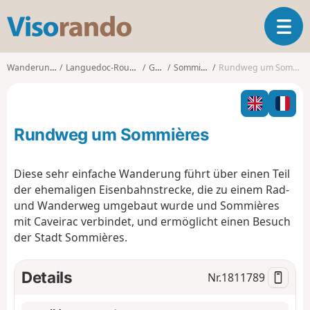
V
T
i
o
s
g
o
Wanderungen
Languedoc-Roussillon
Gard
Sommières
Rundweg um Sommières
g
r
l
a
e
n
n
d
Rundweg um Sommières
a
o
v
i
Diese sehr einfache Wanderung führt über einen Teil
g
der ehemaligen Eisenbahnstrecke, die zu einem Rad-
a
und Wanderweg umgebaut wurde und Sommières
t
mit Caveirac verbindet, und ermöglicht einen Besuch
i
o
der Stadt Sommières.
n
Details
Nr.
1811789