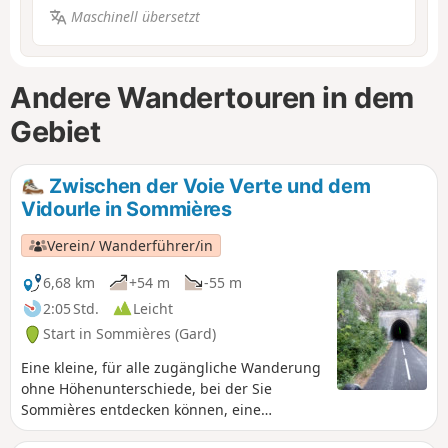
Maschinell übersetzt
Andere Wandertouren in dem
Gebiet
Zwischen der Voie Verte und dem
Vidourle in Sommières
Verein/ Wanderführer/in
6,68 km
+54 m
-55 m
2:05 Std.
Leicht
Start in Sommières (Gard)
Eine kleine, für alle zugängliche Wanderung
ohne Höhenunterschiede, bei der Sie
Sommières entdecken können, eine
mittelalterliche Stadt, die einen Besuch wert