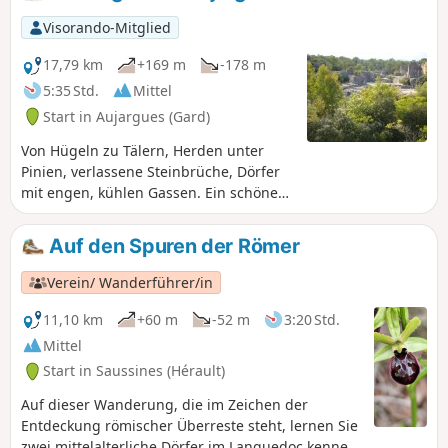
Nahrungsmitteln und die Schafweide
genutzt wird, sowie den Eichenwald für
Visorando-Mitglied
die Herstellung von Holzkohle und
Glaswaren.
17,79 km
+169 m
-178 m
5:35 Std.
Mittel
Start in Aujargues (Gard)
Von Hügeln zu Tälern, Herden unter
Pinien, verlassene Steinbrüche, Dörfer
mit engen, kühlen Gassen. Ein schöner
Einblick in das Departement Gard.
Auf den Spuren der Römer
Verein/ Wanderführer/in
11,10 km
+60 m
-52 m
3:20 Std.
Mittel
Start in Saussines (Hérault)
Auf dieser Wanderung, die im Zeichen der
Entdeckung römischer Überreste steht, lernen Sie
zwei mittelalterliche Dörfer im Languedoc kennen.