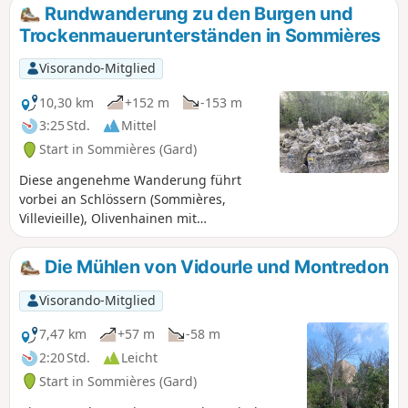
ist. Der erste Teil führt über einen Grünen
Rundwanderung zu den Burgen und
Weg (eine ehemalige Eisenbahnstrecke
Trockenmauerunterständen in Sommières
zwischen Sommières und Ganges), der auf
bemerkenswerte Weise mit mehreren
Visorando-Mitglied
Kunstbauten saniert wurde.
10,30 km
+152 m
-153 m
3:25 Std.
Mittel
Start in Sommières (Gard)
Diese angenehme Wanderung führt
vorbei an Schlössern (Sommières,
Villevieille), Olivenhainen mit
Trockenmauerunterständen
(Steinhütten) und kleinen Wäldern. Sie
Die Mühlen von Vidourle und Montredon
führt auch durch die ehemaligen
Steinbrüche von Bon Temps in Junas, wo
Visorando-Mitglied
im Juli ein Jazzfestival stattfindet.
7,47 km
+57 m
-58 m
2:20 Std.
Leicht
Start in Sommières (Gard)