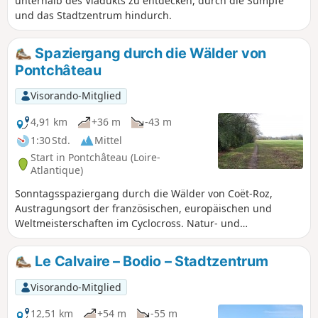
unterhalb des Viadukts zu entdecken, durch die Sümpfe
und das Stadtzentrum hindurch.
Spaziergang durch die Wälder von
Pontchâteau
Visorando-Mitglied
4,91 km
+36 m
-43 m
1:30 Std.
Mittel
Start in Pontchâteau (Loire-
Atlantique)
Sonntagsspaziergang durch die Wälder von Coët-Roz,
Austragungsort der französischen, europäischen und
Weltmeisterschaften im Cyclocross. Natur- und
Vogelliebhaber kommen hier voll auf ihre Kosten.
Mountainbike-Fans werden den anspruchsvollen
Le Calvaire – Bodio – Stadtzentrum
Untergrund zu schätzen wissen. Eine weitere spezielle
Mountainbike-Tour ist beschrieben.
Visorando-Mitglied
12,51 km
+54 m
-55 m