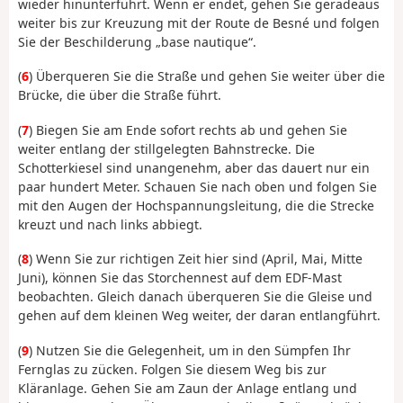
wieder hinunterführt. Wenn er endet, gehen Sie geradeaus
weiter bis zur Kreuzung mit der Route de Besné und folgen
Sie der Beschilderung „base nautique“.
(
6
) Überqueren Sie die Straße und gehen Sie weiter über die
Brücke, die über die Straße führt.
(
7
) Biegen Sie am Ende sofort rechts ab und gehen Sie
weiter entlang der stillgelegten Bahnstrecke. Die
Schotterkiesel sind unangenehm, aber das dauert nur ein
paar hundert Meter. Schauen Sie nach oben und folgen Sie
mit den Augen der Hochspannungsleitung, die die Strecke
kreuzt und nach links abbiegt.
(
8
) Wenn Sie zur richtigen Zeit hier sind (April, Mai, Mitte
Juni), können Sie das Storchennest auf dem EDF-Mast
beobachten. Gleich danach überqueren Sie die Gleise und
gehen auf dem kleinen Weg weiter, der daran entlangführt.
(
9
) Nutzen Sie die Gelegenheit, um in den Sümpfen Ihr
Fernglas zu zücken. Folgen Sie diesem Weg bis zur
Kläranlage. Gehen Sie am Zaun der Anlage entlang und