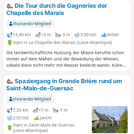
Grundwasser speisen, den Tour d’Enfer
Die Tour durch die Gagneries der
und das Ortszentrum entdecken
Chapelle des Marais
können. Einfach, da ein Großteil der
Strecke über kleine Landstraßen
Visorando-Mitglied
verläuft.
13,40 km
+3 m
-3 m
3:50 Std.
Mittel
Start in La Chapelle-des-Marais (Loire-Atlantique)
Die landwirtschaftliche Nutzung der Moore beruhte schon
immer auf dem Mähen und der Beweidung der Wiesen,
sobald diese nicht mehr mit Wasser bedeckt waren. Kühe
bevorzugen festen Boden gegenüber dem Wasser, und die
Sicherung von Rückzugsgebieten für den Winter ist die
Spaziergang in Grande Brière rund um
Garantie für die Fortführung dieser Nutzung. Diese Tour
Saint-Malo-de-Guersac
lädt Sie ein, die Weideflächen der Chapelle des Marais zu
entdecken.
Visorando-Mitglied
7,33 km
+7 m
-7 m
2:05 Std.
Leicht
Start in Saint-Malo-de-Guersac
(Loire-Atlantique)