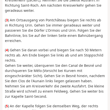
Kreisverkehr (Leclerc). Nehmen Sie die zweite Ausfahrt in
Richtung Saint-Roch. Am nächsten Kreisverkehr gehen Sie
geradeaus weiter.
(
3
) Am Ortsausgang von Pontchâteau biegen Sie rechts ab
in Richtung Urin. Gehen Sie immer geradeaus weiter und
passieren Sie die Dörfer L'Ormois und Urin. Folgen Sie der
Bahnlinie, bis Sie auf der linken Seite einen Bahnübergang
erreichen.
(
4
) Gehen Sie daran vorbei und biegen Sie nach 50 Metern
rechts ab. Am Ende biegen Sie links ab und am Stoppschild
rechts.
Gehen Sie weiter, überqueren Sie den Canal de Besné und
durchqueren Sie Mélo (Vorsicht bei Kurven mit
eingeschränkter Sicht). Gehen Sie in Besné hinein, nachdem
Sie den Clos de l'Aunain links liegen gelassen haben.
Nehmen Sie am Kreisverkehr die zweite Ausfahrt. Die kleine
Straße wird schnell zu einem Feldweg. Gehen Sie weiter bis
zur Kapelle Saint-Second.
(
5
) An der Kapelle folgen Sie demselben Weg, der rechts