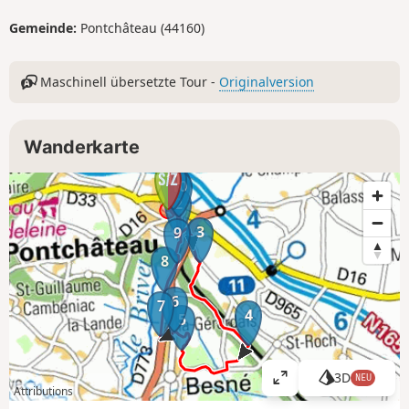
Gemeinde:
Pontchâteau (44160)
Maschinell übersetzte Tour -
Originalversion
Wanderkarte
11
1
10
2
3
9
8
6
7
4
5
3D
NEU
K
Attributions
a