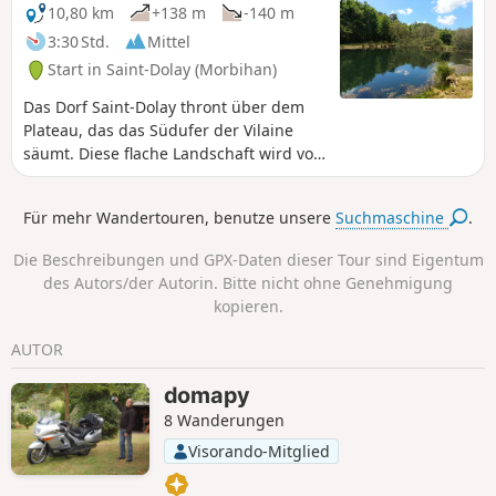
werden von Turmfalken frequentiert.
10,80 km
+138 m
-140 m
3:30 Std.
Mittel
Start in Saint-Dolay (Morbihan)
Das Dorf Saint-Dolay thront über dem
Plateau, das das Südufer der Vilaine
säumt. Diese flache Landschaft wird von
einem Tal mit teilweise steilen Hängen
durchschnitten, durch das der Bach
Für mehr Wandertouren, benutze unsere
Suchmaschine
.
Moulin Neuf fließt. Während die Hänge
und Anhöhen des Tals von Heideflächen
Die Beschreibungen und GPX-Daten dieser Tour sind Eigentum
bedeckt sind, prägen Sümpfe und
des Autors/der Autorin. Bitte nicht ohne Genehmigung
Moore den Talgrund. Zu dieser
kopieren.
Pflanzenvielfalt kommt eine
bemerkenswerte geologische Vielfalt
AUTOR
hinzu, sodass es viele Gründe gibt,
diese Route zu erkunden.
domapy
8 Wanderungen
Visorando-Mitglied