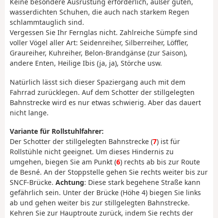
Keine besondere Ausrüstung erforderlich, außer guten,
wasserdichten Schuhen, die auch nach starkem Regen
schlammtauglich sind.
Vergessen Sie Ihr Fernglas nicht. Zahlreiche Sümpfe sind
voller Vögel aller Art: Seidenreiher, Silberreiher, Löffler,
Graureiher, Kuhreiher, Belon-Brandgänse (zur Saison),
andere Enten, Heilige Ibis (ja, ja), Störche usw.
Natürlich lässt sich dieser Spaziergang auch mit dem
Fahrrad zurücklegen. Auf dem Schotter der stillgelegten
Bahnstrecke wird es nur etwas schwierig. Aber das dauert
nicht lange.
Variante für Rollstuhlfahrer:
Der Schotter der stillgelegten Bahnstrecke (
7
) ist für
Rollstühle nicht geeignet. Um dieses Hindernis zu
umgehen, biegen Sie am Punkt (
6
) rechts ab bis zur Route
de Besné. An der Stoppstelle gehen Sie rechts weiter bis zur
SNCF-Brücke.
Achtung
: Diese stark begehene Straße kann
gefährlich sein. Unter der Brücke (Höhe 4) biegen Sie links
ab und gehen weiter bis zur stillgelegten Bahnstrecke.
Kehren Sie zur Hauptroute zurück, indem Sie rechts der