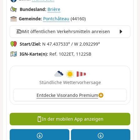
Bundesland:
Brière
Gemeinde:
Pontchâteau
(44160)
Mit öffentlichen Verkehrsmitteln anreisen
Start/Ziel:
N 47.437533° / W 2.092299°
IGN-Karte(n):
Ref. 1022ET, 1122SB
Stündliche Wettervorhersage
Entdecke Visorando Premium
In der mobilen App anzeigen