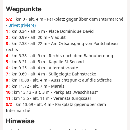
Wegpunkte
S/Z
: km 0 - alt. 4 m - Parkplatz gegenüber dem Intermarché
-
Brivet (rivière)
1
: km 0.34 - alt. 5 m - Place Dominique David
2
: km 0.99 - alt. 20 m - Viadukt
3
: km 2.33 - alt. 22 m - Am Ortsausgang von Pontchâteau
rechts
4
: km 5.38 - alt. 9 m - Rechts nach dem Bahnübergang
5
: km 8.21 - alt. 5 m - Kapelle St-Second
6
: km 9.25 - alt. 4 m - Alternativroute
7
: km 9.69 - alt. 4 m - Stillgelegte Bahnstrecke
8
: km 10.88 - alt. 4 m - Aussichtspunkt auf die Störche
9
: km 11.72 - alt. 7 m - Marais
10
: km 13.13 - alt. 3 m - Parkplatz „Waschhaus“
11
: km 13.5 - alt. 11 m - Veranstaltungssaal
S/Z
: km 13.69 - alt. 4 m - Parkplatz gegenüber dem
Intermarché
Hinweise