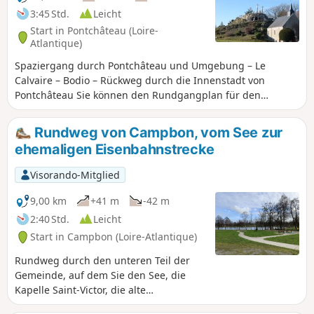
3:45 Std.
Leicht
Start in Pontchâteau (Loire-
Atlantique)
Spaziergang durch Pontchâteau und Umgebung – Le
Calvaire – Bodio – Rückweg durch die Innenstadt von
Pontchâteau Sie können den Rundgangplan für den
Kalvarienberg vor Ihrer Abreise beim Fremdenverkehrsamt
anfordern oder im Internet herunterladen.
Rundweg von Campbon, vom See zur
ehemaligen Eisenbahnstrecke
Visorando-Mitglied
9,00 km
+41 m
-42 m
2:40 Std.
Leicht
Start in Campbon (Loire-Atlantique)
Rundweg durch den unteren Teil der
Gemeinde, auf dem Sie den See, die
Kapelle Saint-Victor, die alte
Eisenbahnstrecke, die Bäche, die das