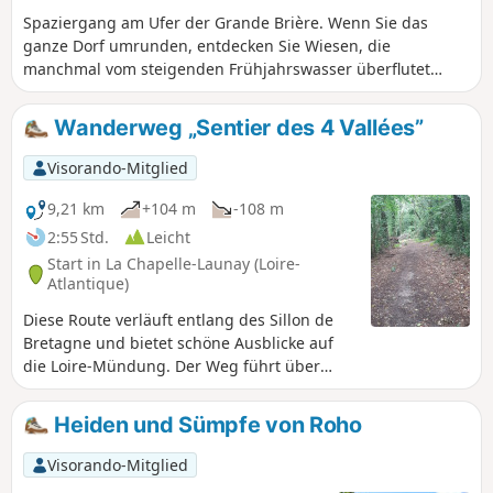
Spaziergang am Ufer der Grande Brière. Wenn Sie das
ganze Dorf umrunden, entdecken Sie Wiesen, die
manchmal vom steigenden Frühjahrswasser überflutet
werden und durch die Kanäle, an denen Sie entlanggehen,
voneinander getrennt sind. In Rozé können Sie auf einen
Wanderweg „Sentier des 4 Vallées”
Aussichtspunkt steigen, um einen Blick auf die gesamte
Grande Brière zu werfen.
Visorando-Mitglied
9,21 km
+104 m
-108 m
2:55 Std.
Leicht
Start in La Chapelle-Launay (Loire-
Atlantique)
Diese Route verläuft entlang des Sillon de
Bretagne und bietet schöne Ausblicke auf
die Loire-Mündung. Der Weg führt über
Hohlwege und durch Unterholz und
durchquert vier angenehme, schattige Täler.
Heiden und Sümpfe von Roho
Im Frühling sind diese grünen Korridore, die
eine große Vielfalt an Pflanzen und Tieren
Visorando-Mitglied
beherbergen, mit Narzissen übersät und