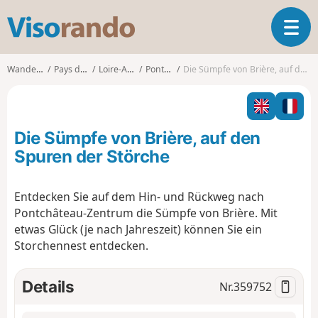
V
T
i
o
s
g
o
Wanderungen
Pays de la Loire
Loire-Atlantique
Pontchâteau
Die Sümpfe von Brière, auf den Spuren der Störche
g
r
l
a
e
n
n
d
Die Sümpfe von Brière, auf den
a
o
v
Spuren der Störche
i
g
Entdecken Sie auf dem Hin- und Rückweg nach
a
Pontchâteau-Zentrum die Sümpfe von Brière. Mit
t
i
etwas Glück (je nach Jahreszeit) können Sie ein
o
Storchennest entdecken.
n
Details
Nr.
359752