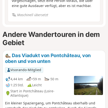
vorgeschlagen, setzt eine Person voraus, die über
eine gute Ausdauer verfügt, aber es ist machbar.
Maschinell übersetzt
Andere Wandertouren in dem
Gebiet
Das Viadukt von Pontchâteau, von
oben und von unten
Visorando-Mitglied
4,44 km
+59 m
-50 m
1:25 Std.
Leicht
Start in Pontchâteau (Loire-
Atlantique)
Ein kleiner Spaziergang, um Pontchâteau oberhalb und