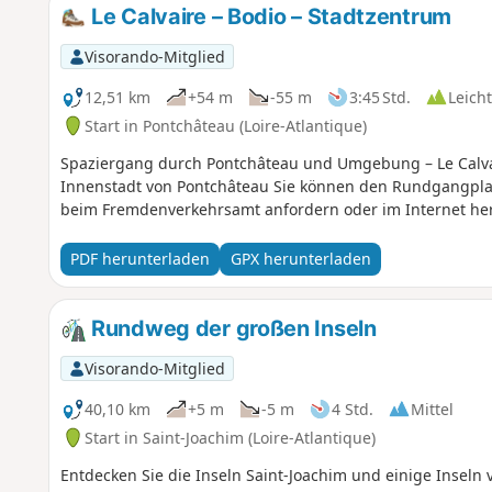
Le Calvaire – Bodio – Stadtzentrum
Visorando-Mitglied
12,51 km
+54 m
-55 m
3:45 Std.
Leicht
Start in Pontchâteau (Loire-Atlantique)
Spaziergang durch Pontchâteau und Umgebung – Le Calva
Innenstadt von Pontchâteau Sie können den Rundgangplan
beim Fremdenverkehrsamt anfordern oder im Internet he
PDF herunterladen
GPX herunterladen
Rundweg der großen Inseln
Visorando-Mitglied
40,10 km
+5 m
-5 m
4 Std.
Mittel
Start in Saint-Joachim (Loire-Atlantique)
Entdecken Sie die Inseln Saint-Joachim und einige Insel