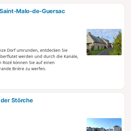
u
n
 Saint-Malo-de-Guersac
m
nze Dorf umrunden, entdecken Sie
erflutet werden und durch die Kanäle,
n Rozé können Sie auf einen
rande Brière zu werfen.
 der Störche