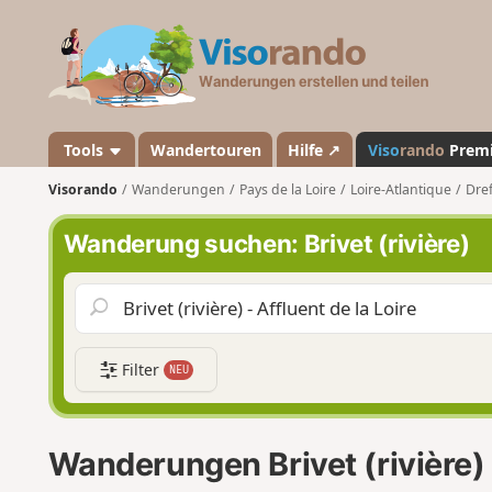
V
i
s
o
r
a
Tools
Wandertouren
Hilfe ↗
Viso
rando
Prem
n
Visorando
Wanderungen
Pays de la Loire
Loire-Atlantique
Dre
d
o
Wanderung suchen: Brivet (rivière)
Filter
NEU
Wanderungen Brivet (rivière)