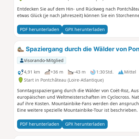
Entdecken Sie auf dem Hin- und Rückweg nach Pontchâtea
etwas Glück (je nach Jahreszeit) können Sie ein Storchenn
PDF herunterladen
GPX herunterladen
Spaziergang durch die Wälder von Po
Visorando-Mitglied
4,91 km
+36 m
-43 m
1:30 Std.
Mittel
Start in Pontchâteau (Loire-Atlantique)
Sonntagsspaziergang durch die Wälder von Coët-Roz, Aus
europäischen und Weltmeisterschaften im Cyclocross. Nat
auf ihre Kosten. Mountainbike-Fans werden den anspruch
Eine weitere spezielle Mountainbike-Tour ist beschrieben.
PDF herunterladen
GPX herunterladen