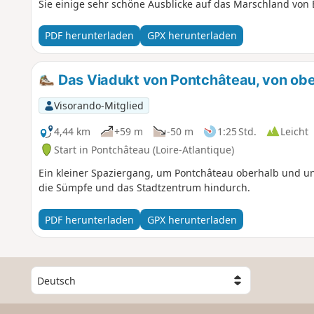
Sie einige sehr schöne Ausblicke auf das Marschland von 
PDF herunterladen
GPX herunterladen
Das Viadukt von Pontchâteau, von obe
Visorando-Mitglied
4,44 km
+59 m
-50 m
1:25 Std.
Leicht
Start in Pontchâteau (Loire-Atlantique)
Ein kleiner Spaziergang, um Pontchâteau oberhalb und un
die Sümpfe und das Stadtzentrum hindurch.
PDF herunterladen
GPX herunterladen
W
ä
h