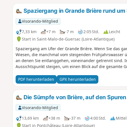
Spaziergang in Grande Brière rund um
Visorando-Mitglied
7,33 km
+7 m
-7 m
2:05 Std.
Leicht
Start in Saint-Malo-de-Guersac (Loire-Atlantique)
Spaziergang am Ufer der Grande Brière. Wenn Sie das ga
Wiesen, die manchmal vom steigenden Frühjahrswasser üb
an denen Sie entlanggehen, voneinander getrennt sind. I
Aussichtspunkt steigen, um einen Blick auf die gesamte G
PDF herunterladen
GPX herunterladen
Die Sümpfe von Brière, auf den Spuren
Visorando-Mitglied
13,69 km
+38 m
-37 m
4:00 Std.
Mittel
Start in Pontchâteau (Loire-Atlantique)