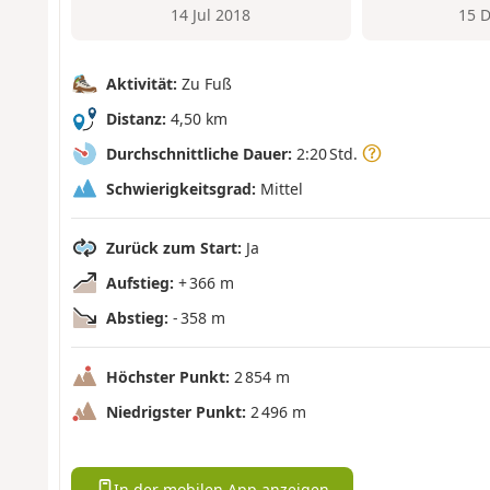
14 Jul 2018
15 
Aktivität:
Zu Fuß
Distanz:
4,50 km
Durchschnittliche Dauer:
2:20 Std.
Schwierigkeitsgrad:
Mittel
Zurück zum Start:
Ja
Aufstieg:
+ 366 m
Abstieg:
- 358 m
Höchster Punkt:
2 854 m
Niedrigster Punkt:
2 496 m
In der mobilen App anzeigen