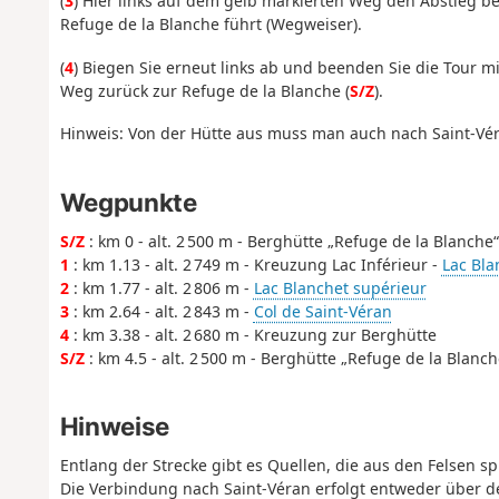
(
3
) Hier links auf dem gelb markierten Weg den Abstieg b
Refuge de la Blanche führt (Wegweiser).
(
4
) Biegen Sie erneut links ab und beenden Sie die Tour m
Weg zurück zur Refuge de la Blanche (
S/Z
).
Hinweis: Von der Hütte aus muss man auch nach Saint-Vér
Wegpunkte
S/Z
: km 0 - alt. 2 500 m - Berghütte „Refuge de la Blanche“
1
: km 1.13 - alt. 2 749 m - Kreuzung Lac Inférieur -
Lac Bla
2
: km 1.77 - alt. 2 806 m -
Lac Blanchet supérieur
3
: km 2.64 - alt. 2 843 m -
Col de Saint-Véran
4
: km 3.38 - alt. 2 680 m - Kreuzung zur Berghütte
S/Z
: km 4.5 - alt. 2 500 m - Berghütte „Refuge de la Blanch
Hinweise
Entlang der Strecke gibt es Quellen, die aus den Felsen sp
Die Verbindung nach Saint-Véran erfolgt entweder über d