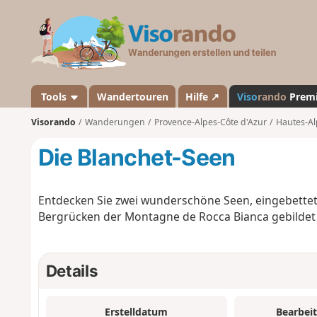
V
i
s
o
r
a
Tools
Wandertouren
Hilfe ↗
Viso
rando
Prem
n
Visorando
Wanderungen
Provence-Alpes-Côte d'Azur
Hautes-Al
d
o
Die Blanchet-Seen
Entdecken Sie zwei wunderschöne Seen, eingebettet 
Bergrücken der Montagne de Rocca Bianca gebildet wi
Details
Erstelldatum
Bearbei