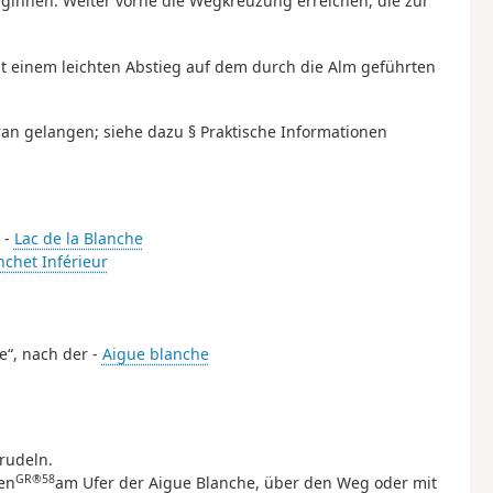
eginnen. Weiter vorne die Wegkreuzung erreichen, die zur
it einem leichten Abstieg auf dem durch die Alm geführten
an gelangen; siehe dazu § Praktische Informationen
 -
Lac de la Blanche
nchet Inférieur
e“, nach der -
Aigue blanche
rudeln.
GR®58
en
am Ufer der Aigue Blanche, über den Weg oder mit