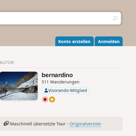
S
u
c
h
e
Konto erstellen
Anmelden
n
AUTOR
bernardino
511 Wanderungen
Visorando-Mitglied
Maschinell übersetzte Tour -
Originalversion