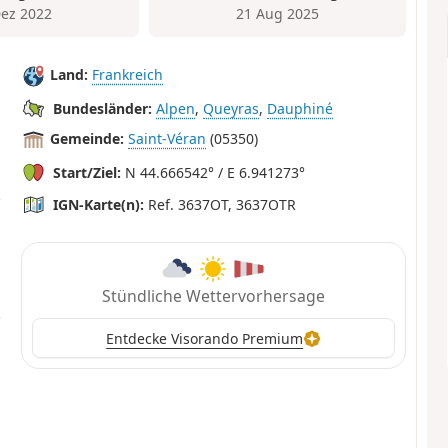
Dez 2022
21 Aug 2025
Land:
Frankreich
Bundesländer:
Alpen
,
Queyras
,
Dauphiné
Gemeinde:
Saint-Véran
(05350)
Start/Ziel:
N 44.666542° / E 6.941273°
IGN-Karte(n):
Ref. 3637OT, 3637OTR
Stündliche Wettervorhersage
Entdecke Visorando Premium