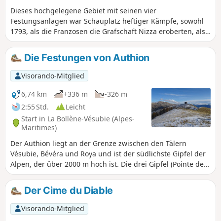
Dieses hochgelegene Gebiet mit seinen vier
Festungsanlagen war Schauplatz heftiger Kämpfe, sowohl
1793, als die Franzosen die Grafschaft Nizza eroberten, als
auch im April 1945, als hier eine der letzten Schlachten
zwischen der deutschen Armee und den Alliierten
Die Festungen von Authion
stattfand. Die Stein- und Zementbauten mit ihren
zahlreichen Einschusslöchern von Kanonen und
Visorando-Mitglied
Feuerwaffen zeugen von der Gewalt dieser letzten
Auseinandersetzungen.
6,74 km
+336 m
-326 m
2:55 Std.
Leicht
Start in La Bollène-Vésubie (Alpes-
Maritimes)
Der Authion liegt an der Grenze zwischen den Tälern
Vésubie, Bévéra und Roya und ist der südlichste Gipfel der
Alpen, der über 2000 m hoch ist. Die drei Gipfel (Pointe des
Trois Communes, Forca und Mille Fourches) bieten einen
herrlichen Ausblick auf das Mittelmeer und das
Der Cime du Diable
Mercantour-Massiv. Außerdem bietet sich die Gelegenheit,
die alten Militärfestungen zu entdecken, die von Ende
Visorando-Mitglied
des19. Jahrhunderts bis zum Ende des Zweiten Weltkriegs