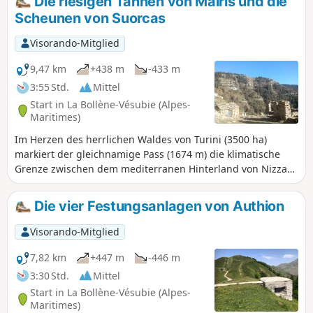
Die riesigen Tannen von Maïris und die
auf eine harte Probe. Achtung, im Sommer ist es auf diesem
Scheunen von Suorcas
Abschnitt sehr heiß.
Visorando-Mitglied
9,47 km
+438 m
-433 m
3:55 Std.
Mittel
Start in La Bollène-Vésubie (Alpes-
Maritimes)
Im Herzen des herrlichen Waldes von Turini (3500 ha)
markiert der gleichnamige Pass (1674 m) die klimatische
Grenze zwischen dem mediterranen Hinterland von Nizza
und dem bergigen „Haut-Pays”. Die Olivenhaine weichen
Tannen-, Buchen- und Lärchenwäldern, die im Herbst in
Die vier Festungsanlagen von Authion
leuchtenden Farben erstrahlen. Auf dieser Rundwanderung
genießen Sie herrliche Ausblicke auf die gesamte Region,
Visorando-Mitglied
den Mounier, die Cime du Diable, das Vallon de la Maïris...
7,82 km
+447 m
-446 m
3:30 Std.
Mittel
Start in La Bollène-Vésubie (Alpes-
Maritimes)