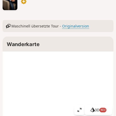
Maschinell übersetzte Tour -
Originalversion
Wanderkarte
3D
NEU
K