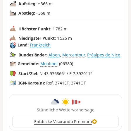
Aufstieg:
+ 366 m
Abstieg:
- 368 m
Höchster Punkt:
1 782 m
Niedrigster Punkt:
1 526 m
Land:
Frankreich
Bundesländer:
Alpen
,
Mercantour
,
Préalpes de Nice
Gemeinde:
Moulinet
(06380)
Start/Ziel:
N 43.976866° / E 7.392011°
IGN-Karte(n):
Ref. 3741ET, 3741OT
Stündliche Wettervorhersage
Entdecke Visorando Premium