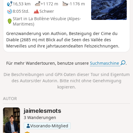
die französisch-italienische Grenze bewachten.
16,53 km
+1 172 m
-1 176 m
8:05 Std.
Schwer
Start in La Bollène-Vésubie (Alpes-
Maritimes)
Grenzwanderung von Authion, Besteigung der Cime du
Diable (2685 m) mit Blick auf die Seen des Vallée des
Merveilles und ihre jahrtausendealten Felszeichnungen.
Für mehr Wandertouren, benutze unsere
Suchmaschine
.
Die Beschreibungen und GPX-Daten dieser Tour sind Eigentum
des Autors/der Autorin. Bitte nicht ohne Genehmigung
kopieren.
AUTOR
jaimelesmots
3 Wanderungen
Visorando-Mitglied