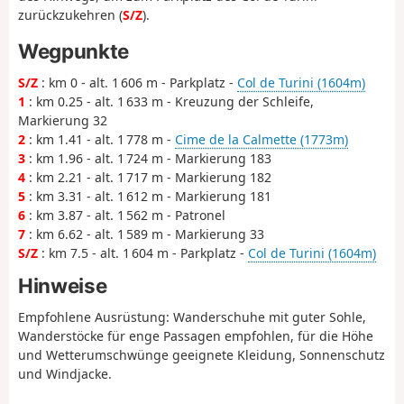
zurückzukehren (
S/Z
).
Wegpunkte
S/Z
: km 0 - alt. 1 606 m - Parkplatz -
Col de Turini (1604m)
1
: km 0.25 - alt. 1 633 m - Kreuzung der Schleife,
Markierung 32
2
: km 1.41 - alt. 1 778 m -
Cime de la Calmette (1773m)
3
: km 1.96 - alt. 1 724 m - Markierung 183
4
: km 2.21 - alt. 1 717 m - Markierung 182
5
: km 3.31 - alt. 1 612 m - Markierung 181
6
: km 3.87 - alt. 1 562 m - Patronel
7
: km 6.62 - alt. 1 589 m - Markierung 33
S/Z
: km 7.5 - alt. 1 604 m - Parkplatz -
Col de Turini (1604m)
Hinweise
Empfohlene Ausrüstung: Wanderschuhe mit guter Sohle,
Wanderstöcke für enge Passagen empfohlen, für die Höhe
und Wetterumschwünge geeignete Kleidung, Sonnenschutz
und Windjacke.