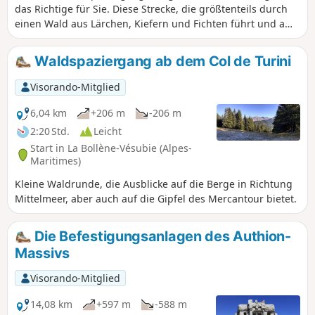
das Richtige für Sie. Diese Strecke, die größtenteils durch
einen Wald aus Lärchen, Kiefern und Fichten führt und am
legendären Col de Turini beginnt, bringt Sie über den
Kamm der Calmette und anschließend über die Baisse de
Waldspaziergang ab dem Col de Turini
Patronel zu den Granges de Suorcas. Der Rückweg erfolgt
über die Piste de Tardei.
Visorando-Mitglied
6,04 km
+206 m
-206 m
2:20 Std.
Leicht
Start in La Bollène-Vésubie (Alpes-
Maritimes)
Kleine Waldrunde, die Ausblicke auf die Berge in Richtung
Mittelmeer, aber auch auf die Gipfel des Mercantour bietet.
Die Befestigungsanlagen des Authion-
Massivs
Visorando-Mitglied
14,08 km
+597 m
-588 m