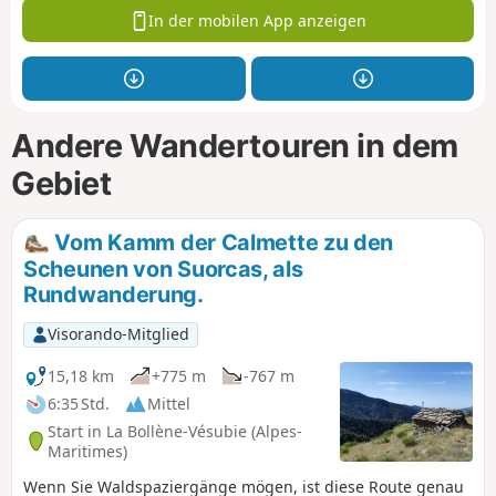
In der mobilen App anzeigen
Andere Wandertouren in dem
Gebiet
Vom Kamm der Calmette zu den
Scheunen von Suorcas, als
Rundwanderung.
Visorando-Mitglied
15,18 km
+775 m
-767 m
6:35 Std.
Mittel
Start in La Bollène-Vésubie (Alpes-
Maritimes)
Wenn Sie Waldspaziergänge mögen, ist diese Route genau