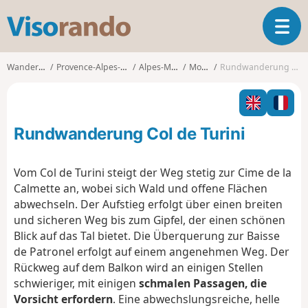
V
T
i
o
s
g
o
Wanderungen
Provence-Alpes-Côte d'Azur
Alpes-Maritimes
Moulinet
Rundwanderung Col de Turini
g
r
l
a
e
n
n
d
Rundwanderung Col de Turini
a
o
v
i
Vom Col de Turini steigt der Weg stetig zur Cime de la
g
Calmette an, wobei sich Wald und offene Flächen
a
abwechseln. Der Aufstieg erfolgt über einen breiten
t
und sicheren Weg bis zum Gipfel, der einen schönen
i
o
Blick auf das Tal bietet. Die Überquerung zur Baisse
n
de Patronel erfolgt auf einem angenehmen Weg. Der
Rückweg auf dem Balkon wird an einigen Stellen
schwieriger, mit einigen
schmalen Passagen, die
Vorsicht erfordern
. Eine abwechslungsreiche, helle