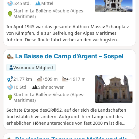
5:45 Std.
Mittel
Start in La Bollène-Vésubie (Alpes-
Maritimes)
Im April 1945 war das gesamte Authion-Massiv Schauplatz
von Kämpfen, die zur Befreiung der Alpes Maritimes
führten. Diese Route führt vorbei an den wichtigsten
Bauwerken des befestigten Sektors der Alpes-Maritimes
(SFAM). Abgesehen von diesem historischen Aspekt bietet
La Baisse de Camp d'Argent – Sospel
Ihnen diese Rundwanderung herrliche Ausblicke auf die
hohen Gipfel des Mercantour im Norden und auf das
Visorando-Mitglied
Mittelmeer im Süden.
21,77 km
+509 m
-1 917 m
10 Std.
Sehr schwer
Start in La Bollène-Vésubie (Alpes-
Maritimes)
Sechste Etappe desGR®52, auf der sich die Landschaften
buchstäblich verändern. Aufgrund ihrer Länge und des
erheblichen Höhenunterschieds von fast 2000 m ist die
Etappe sehr anspruchsvoll. Der Abstieg nach Sospel, der
zwei Drittel der Strecke ausmacht, stellt Knie und Knöchel