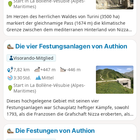
Start in La Bollène-Vésubie (Alpes-
Maritimes)
Im Herzen des herrlichen Waldes von Turini (3500 ha)
markiert der gleichnamige Pass (1674 m) die klimatische
Grenze zwischen dem mediterranen Hinterland von Nizza
und dem bergigen „Haut-Pays”. Die Olivenhaine weichen
Tannen-, Buchen- und Lärchenwäldern, die im Herbst in
Die vier Festungsanlagen von Authion
leuchtenden Farben erstrahlen. Auf dieser Rundwanderung
genießen Sie herrliche Ausblicke auf die gesamte Region,
Visorando-Mitglied
den Mounier, die Cime du Diable, das Vallon de la Maïris...
7,82 km
+447 m
-446 m
3:30 Std.
Mittel
Start in La Bollène-Vésubie (Alpes-
Maritimes)
Dieses hochgelegene Gebiet mit seinen vier
Festungsanlagen war Schauplatz heftiger Kämpfe, sowohl
1793, als die Franzosen die Grafschaft Nizza eroberten, als
auch im April 1945, als hier eine der letzten Schlachten
zwischen der deutschen Armee und den Alliierten
Die Festungen von Authion
stattfand. Die Stein- und Zementbauten mit ihren