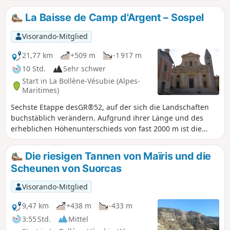
Bauwerken des befestigten Sektors der Alpes-Maritimes
(SFAM). Abgesehen von diesem historischen Aspekt bietet
La Baisse de Camp d'Argent – Sospel
Ihnen diese Rundwanderung herrliche Ausblicke auf die
hohen Gipfel des Mercantour im Norden und auf das
Visorando-Mitglied
Mittelmeer im Süden.
21,77 km
+509 m
-1 917 m
10 Std.
Sehr schwer
Start in La Bollène-Vésubie (Alpes-
Maritimes)
Sechste Etappe desGR®52, auf der sich die Landschaften
buchstäblich verändern. Aufgrund ihrer Länge und des
erheblichen Höhenunterschieds von fast 2000 m ist die
Etappe sehr anspruchsvoll. Der Abstieg nach Sospel, der
zwei Drittel der Strecke ausmacht, stellt Knie und Knöchel
Die riesigen Tannen von Maïris und die
auf eine harte Probe. Achtung, im Sommer ist es auf diesem
Scheunen von Suorcas
Abschnitt sehr heiß.
Visorando-Mitglied
9,47 km
+438 m
-433 m
3:55 Std.
Mittel