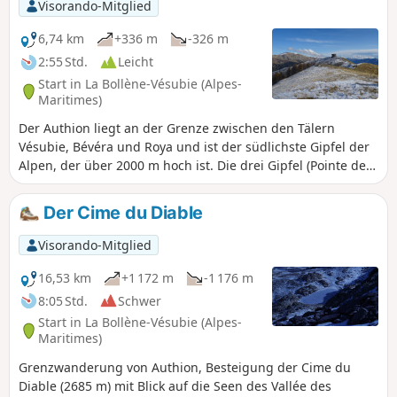
zahlreichen Einschusslöchern von Kanonen und
Visorando-Mitglied
Feuerwaffen zeugen von der Gewalt dieser letzten
Auseinandersetzungen.
6,74 km
+336 m
-326 m
2:55 Std.
Leicht
Start in La Bollène-Vésubie (Alpes-
Maritimes)
Der Authion liegt an der Grenze zwischen den Tälern
Vésubie, Bévéra und Roya und ist der südlichste Gipfel der
Alpen, der über 2000 m hoch ist. Die drei Gipfel (Pointe des
Trois Communes, Forca und Mille Fourches) bieten einen
herrlichen Ausblick auf das Mittelmeer und das
Der Cime du Diable
Mercantour-Massiv. Außerdem bietet sich die Gelegenheit,
die alten Militärfestungen zu entdecken, die von Ende
Visorando-Mitglied
des19. Jahrhunderts bis zum Ende des Zweiten Weltkriegs
die französisch-italienische Grenze bewachten.
16,53 km
+1 172 m
-1 176 m
8:05 Std.
Schwer
Start in La Bollène-Vésubie (Alpes-
Maritimes)
Grenzwanderung von Authion, Besteigung der Cime du
Diable (2685 m) mit Blick auf die Seen des Vallée des