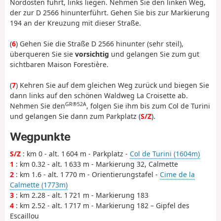
Nordosten führt, links liegen. Nehmen Sie den linken Weg,
der zur D 2566 hinunterführt. Gehen Sie bis zur Markierung
194 an der Kreuzung mit dieser Straße.
(
6
) Gehen Sie die Straße D 2566 hinunter (sehr steil),
überqueren Sie sie
vorsichtig
und gelangen Sie zum gut
sichtbaren Maison Forestière.
(
7
) Kehren Sie auf dem gleichen Weg zurück und biegen Sie
dann links auf den schönen Waldweg La Croisette ab.
GR®52A
Nehmen Sie den
, folgen Sie ihm bis zum Col de Turini
und gelangen Sie dann zum Parkplatz (
S/Z
).
Wegpunkte
S/Z
: km 0 - alt. 1 604 m - Parkplatz -
Col de Turini (1604m)
1
: km 0.32 - alt. 1 633 m - Markierung 32, Calmette
2
: km 1.6 - alt. 1 770 m - Orientierungstafel -
Cime de la
Calmette (1773m)
3
: km 2.28 - alt. 1 721 m - Markierung 183
4
: km 2.52 - alt. 1 717 m - Markierung 182 – Gipfel des
Escaillou