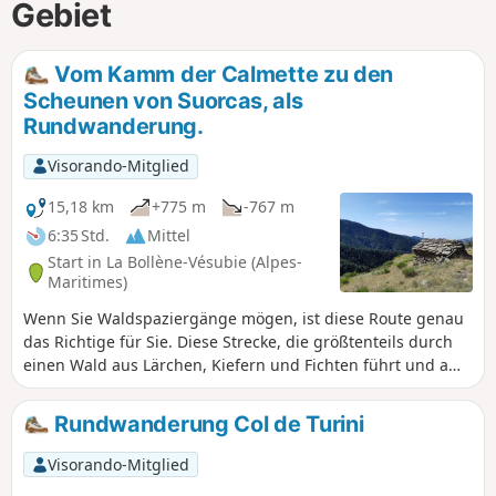
Gebiet
Vom Kamm der Calmette zu den
Scheunen von Suorcas, als
Rundwanderung.
Visorando-Mitglied
15,18 km
+775 m
-767 m
6:35 Std.
Mittel
Start in La Bollène-Vésubie (Alpes-
Maritimes)
Wenn Sie Waldspaziergänge mögen, ist diese Route genau
das Richtige für Sie. Diese Strecke, die größtenteils durch
einen Wald aus Lärchen, Kiefern und Fichten führt und am
legendären Col de Turini beginnt, bringt Sie über den
Kamm der Calmette und anschließend über die Baisse de
Rundwanderung Col de Turini
Patronel zu den Granges de Suorcas. Der Rückweg erfolgt
über die Piste de Tardei.
Visorando-Mitglied