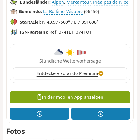
Bundesländer:
Alpen
,
Mercantour
,
Préalpes de Nice
Gemeinde:
La Bollène-Vésubie
(06450)
Start/Ziel:
N 43.977509° / E 7.391608°
IGN-Karte(n):
Ref. 3741ET, 3741OT
Stündliche Wettervorhersage
Entdecke Visorando Premium
In der mobilen App anzeigen
Fotos