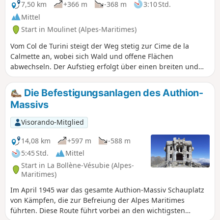
7,50 km
+366 m
-368 m
3:10 Std.
Mittel
Start in Moulinet (Alpes-Maritimes)
Vom Col de Turini steigt der Weg stetig zur Cime de la
Calmette an, wobei sich Wald und offene Flächen
abwechseln. Der Aufstieg erfolgt über einen breiten und
sicheren Weg bis zum Gipfel, der einen schönen Blick auf
das Tal bietet. Die Überquerung zur Baisse de Patronel
Die Befestigungsanlagen des Authion-
erfolgt auf einem angenehmen Weg. Der Rückweg auf dem
Massivs
Balkon wird an einigen Stellen schwieriger, mit einigen
schmalen Passagen, die Vorsicht erfordern. Eine
Visorando-Mitglied
abwechslungsreiche, helle und panoramareiche Strecke,
ideal für Wanderer, die an bergiges Gelände gewöhnt sind.
14,08 km
+597 m
-588 m
Dauer: ca. 4 Stunden.
5:45 Std.
Mittel
Start in La Bollène-Vésubie (Alpes-
Maritimes)
Im April 1945 war das gesamte Authion-Massiv Schauplatz
von Kämpfen, die zur Befreiung der Alpes Maritimes
führten. Diese Route führt vorbei an den wichtigsten