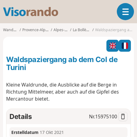
V
T
i
o
s
g
o
Wanderungen
Provence-Alpes-Côte d'Azur
Alpes-Maritimes
La Bollène-Vésubie
Waldspaziergang ab dem Col de Turini
g
r
l
a
e
n
n
d
Waldspaziergang ab dem Col de
a
o
v
Turini
i
g
Kleine Waldrunde, die Ausblicke auf die Berge in
a
Richtung Mittelmeer, aber auch auf die Gipfel des
t
i
Mercantour bietet.
o
n
Details
Nr.
15975100
Erstelldatum
17 Okt 2021