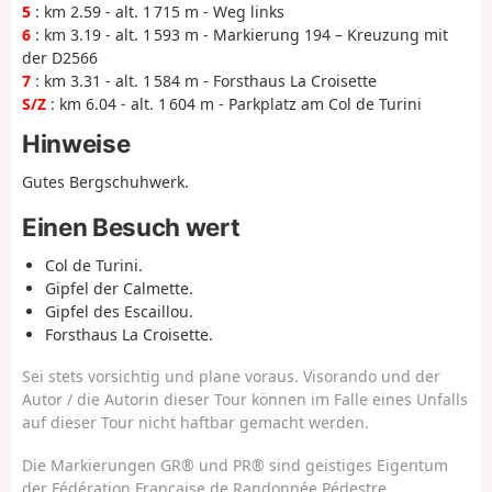
5
: km 2.59 - alt. 1 715 m - Weg links
6
: km 3.19 - alt. 1 593 m - Markierung 194 – Kreuzung mit
der D2566
7
: km 3.31 - alt. 1 584 m - Forsthaus La Croisette
S/Z
: km 6.04 - alt. 1 604 m - Parkplatz am Col de Turini
Hinweise
Gutes Bergschuhwerk.
Einen Besuch wert
Col de Turini.
Gipfel der Calmette.
Gipfel des Escaillou.
Forsthaus La Croisette.
Sei stets vorsichtig und plane voraus. Visorando und der
Autor / die Autorin dieser Tour können im Falle eines Unfalls
auf dieser Tour nicht haftbar gemacht werden.
Die Markierungen GR® und PR® sind geistiges Eigentum
der Fédération Française de Randonnée Pédestre