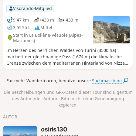
schmalen Passagen, die Vorsicht erfordern. Eine
Visorando-Mitglied
abwechslungsreiche, helle und panoramareiche Strecke,
ideal für Wanderer, die an bergiges Gelände gewöhnt sind.
9,47 km
+438 m
-433 m
Dauer: ca. 4 Stunden.
3:55 Std.
Mittel
Start in La Bollène-Vésubie (Alpes-
Maritimes)
Im Herzen des herrlichen Waldes von Turini (3500 ha)
markiert der gleichnamige Pass (1674 m) die klimatische
Grenze zwischen dem mediterranen Hinterland von Nizza
und dem bergigen „Haut-Pays”. Die Olivenhaine weichen
Tannen-, Buchen- und Lärchenwäldern, die im Herbst in
Für mehr Wandertouren, benutze unsere
Suchmaschine
.
leuchtenden Farben erstrahlen. Auf dieser Rundwanderung
genießen Sie herrliche Ausblicke auf die gesamte Region,
Die Beschreibungen und GPX-Daten dieser Tour sind Eigentum
den Mounier, die Cime du Diable, das Vallon de la Maïris...
des Autors/der Autorin. Bitte nicht ohne Genehmigung
kopieren.
AUTOR
osiris130