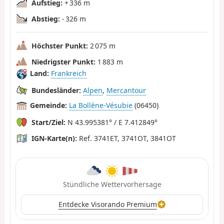
Aufstieg:
+ 336 m
Abstieg:
- 326 m
Höchster Punkt:
2 075 m
Niedrigster Punkt:
1 883 m
Land:
Frankreich
Bundesländer:
Alpen
,
Mercantour
Gemeinde:
La Bollène-Vésubie
(06450)
Start/Ziel:
N 43.995381° / E 7.412849°
IGN-Karte(n):
Ref. 3741ET, 3741OT, 3841OT
Stündliche Wettervorhersage
Entdecke Visorando Premium