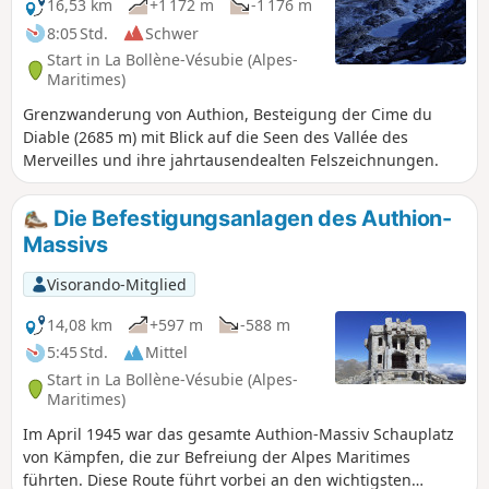
16,53 km
+1 172 m
-1 176 m
8:05 Std.
Schwer
Start in La Bollène-Vésubie (Alpes-
Maritimes)
Grenzwanderung von Authion, Besteigung der Cime du
Diable (2685 m) mit Blick auf die Seen des Vallée des
Merveilles und ihre jahrtausendealten Felszeichnungen.
Die Befestigungsanlagen des Authion-
Massivs
Visorando-Mitglied
14,08 km
+597 m
-588 m
5:45 Std.
Mittel
Start in La Bollène-Vésubie (Alpes-
Maritimes)
Im April 1945 war das gesamte Authion-Massiv Schauplatz
von Kämpfen, die zur Befreiung der Alpes Maritimes
führten. Diese Route führt vorbei an den wichtigsten