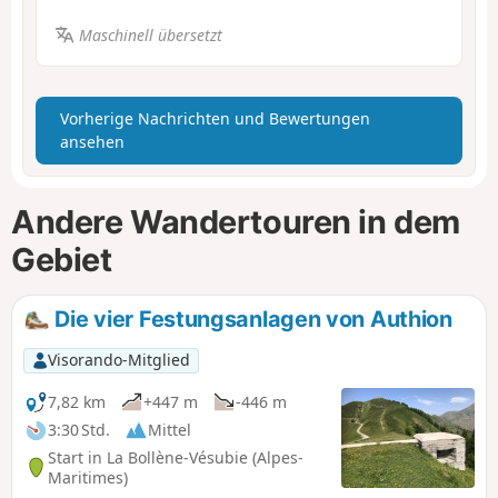
Maschinell übersetzt
Vorherige Nachrichten und Bewertungen
ansehen
Andere Wandertouren in dem
Gebiet
Die vier Festungsanlagen von Authion
Visorando-Mitglied
7,82 km
+447 m
-446 m
3:30 Std.
Mittel
Start in La Bollène-Vésubie (Alpes-
Maritimes)