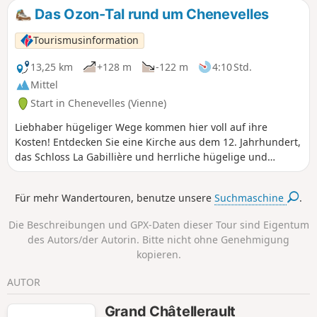
Meter voneinander entfernte Kirchen zu besitzen, von
Das Ozon-Tal rund um Chenevelles
denen eine einen gedrehten Glockenturm hat.
Tourismusinformation
13,25 km
+128 m
-122 m
4:10 Std.
Mittel
Start in Chenevelles (Vienne)
Liebhaber hügeliger Wege kommen hier voll auf ihre
Kosten! Entdecken Sie eine Kirche aus dem 12. Jahrhundert,
das Schloss La Gabillière und herrliche hügelige und
bewaldete Landschaften, die das prächtige Ozon-Tal
überragen.
Für mehr Wandertouren, benutze unsere
Suchmaschine
.
Die Beschreibungen und GPX-Daten dieser Tour sind Eigentum
des Autors/der Autorin. Bitte nicht ohne Genehmigung
kopieren.
AUTOR
Grand Châtellerault