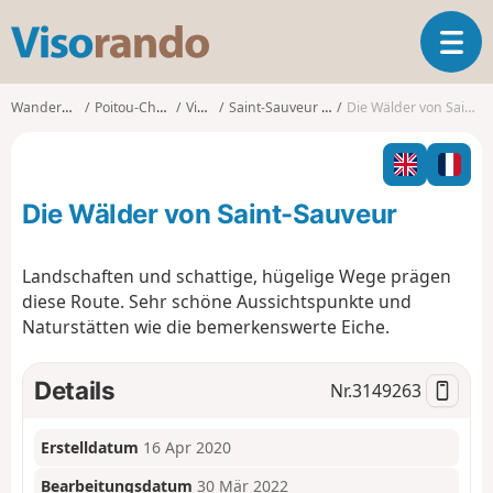
V
T
i
o
s
g
o
Wanderungen
Poitou-Charentes
Vienne
Saint-Sauveur (Vienne)
Die Wälder von Saint-Sauveur
g
r
l
a
e
n
n
d
Die Wälder von Saint-Sauveur
a
o
v
i
Landschaften und schattige, hügelige Wege prägen
g
diese Route. Sehr schöne Aussichtspunkte und
a
Naturstätten wie die bemerkenswerte Eiche.
t
i
o
Details
Nr.
3149263
n
Erstelldatum
16 Apr 2020
Bearbeitungsdatum
30 Mär 2022