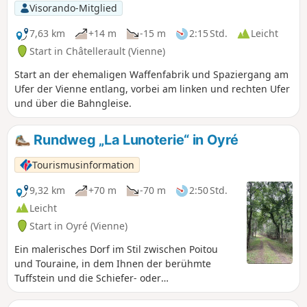
ein Picknickplatz.
Visorando-Mitglied
7,63 km
+14 m
-15 m
2:15 Std.
Leicht
Start in Châtellerault (Vienne)
Start an der ehemaligen Waffenfabrik und Spaziergang am
Ufer der Vienne entlang, vorbei am linken und rechten Ufer
und über die Bahngleise.
Rundweg „La Lunoterie“ in Oyré
Tourismusinformation
9,32 km
+70 m
-70 m
2:50 Std.
Leicht
Start in Oyré (Vienne)
Ein malerisches Dorf im Stil zwischen Poitou
und Touraine, in dem Ihnen der berühmte
Tuffstein und die Schiefer- oder
Flachziegeldächer auffallen werden! Schöne
Ausblicke auf den Wald von La Guerche, den Sie