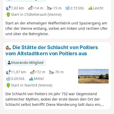
7,63 km
+14 m
-15 m
2:15 Std.
Leicht
Start in Châtellerault (Vienne)
Start an der ehemaligen Waffenfabrik und Spaziergang am
Ufer der Vienne entlang, vorbei am linken und rechten Ufer
und über die Bahngleise.
Die Stätte der Schlacht von Poitiers
vom Altstadtkern von Poitiers aus
Visorando-Mitglied
11,07 km
+72 m
-70 m
3:20 Std.
Mittel
Start in Naintré (Vienne)
Die Schlacht von Poitiers im Jahr 732 war Gegenstand
zahlreicher Mythen, wobei der erste davon den Ort der
Schlacht selbst betrifft! Diese Wanderung lädt dazu ein,
den Ort zu entdecken, der von zeitgenössischen Historikern