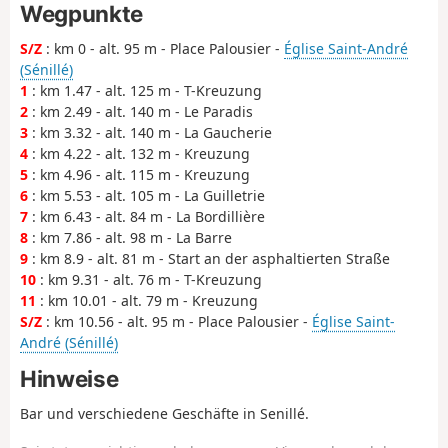
Wegpunkte
S/Z
: km 0 - alt. 95 m - Place Palousier -
Église Saint-André
(Sénillé)
1
: km 1.47 - alt. 125 m - T-Kreuzung
2
: km 2.49 - alt. 140 m - Le Paradis
3
: km 3.32 - alt. 140 m - La Gaucherie
4
: km 4.22 - alt. 132 m - Kreuzung
5
: km 4.96 - alt. 115 m - Kreuzung
6
: km 5.53 - alt. 105 m - La Guilletrie
7
: km 6.43 - alt. 84 m - La Bordillière
8
: km 7.86 - alt. 98 m - La Barre
9
: km 8.9 - alt. 81 m - Start an der asphaltierten Straße
10
: km 9.31 - alt. 76 m - T-Kreuzung
11
: km 10.01 - alt. 79 m - Kreuzung
S/Z
: km 10.56 - alt. 95 m - Place Palousier -
Église Saint-
André (Sénillé)
Hinweise
Bar und verschiedene Geschäfte in Senillé.