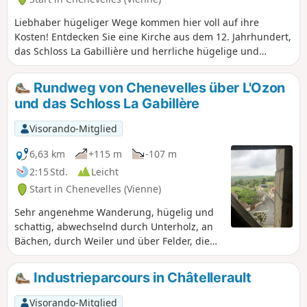
Liebhaber hügeliger Wege kommen hier voll auf ihre
Kosten! Entdecken Sie eine Kirche aus dem 12. Jahrhundert,
das Schloss La Gabillière und herrliche hügelige und
bewaldete Landschaften, die das prächtige Ozon-Tal
überragen.
Rundweg von Chenevelles über L'Ozon
und das Schloss La Gabillère
Visorando-Mitglied
6,63 km
+115 m
-107 m
2:15 Std.
Leicht
Start in Chenevelles (Vienne)
Sehr angenehme Wanderung, hügelig und
schattig, abwechselnd durch Unterholz, an
Bächen, durch Weiler und über Felder, die
die abwechslungsreiche Landschaft von
Chenevelles zur Geltung bringen. Auch mit
Industrieparcours in Châtellerault
dem Mountainbike möglich.
Visorando-Mitglied