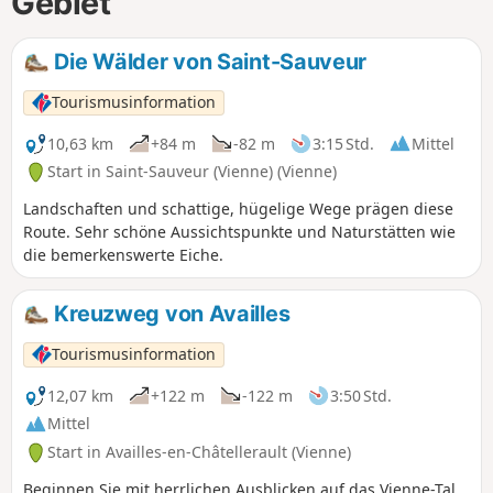
Gebiet
Die Wälder von Saint-Sauveur
Tourismusinformation
10,63 km
+84 m
-82 m
3:15 Std.
Mittel
Start in Saint-Sauveur (Vienne) (Vienne)
Landschaften und schattige, hügelige Wege prägen diese
Route. Sehr schöne Aussichtspunkte und Naturstätten wie
die bemerkenswerte Eiche.
Kreuzweg von Availles
Tourismusinformation
12,07 km
+122 m
-122 m
3:50 Std.
Mittel
Start in Availles-en-Châtellerault (Vienne)
Beginnen Sie mit herrlichen Ausblicken auf das Vienne-Tal,