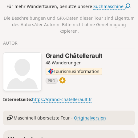
als der wahrscheinlichste angesehen wird und deutlich
Für mehr Wandertouren, benutze unsere
Suchmaschine
.
nördlicher liegt als die ehemalige Hauptstadt der Pictaven.
Der Start erfolgt an den Ruinen des gallorömischen
Die Beschreibungen und GPX-Daten dieser Tour sind Eigentum
Amphitheaters im Altstadtviertel von Poitiers.
des Autors/der Autorin. Bitte nicht ohne Genehmigung
kopieren.
AUTOR
Grand Châtellerault
48 Wanderungen
Tourismusinformation
PRO
Internetseite:
https://grand-chatellerault.fr
Maschinell übersetzte Tour -
Originalversion