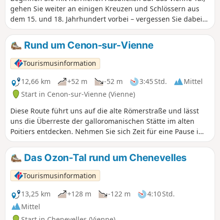
gehen Sie weiter an einigen Kreuzen und Schlössern aus
dem 15. und 18. Jahrhundert vorbei – vergessen Sie dabei
nicht, einen Abstecher zum Schloss Chitré zu machen – und
beenden Sie den Rundgang an der berühmten Ölmühle
Rund um Cenon-sur-Vienne
„Lépine“ mit ihrer Ölpresse. Im Weiler Prinçay erwartet Sie
ein Picknickplatz.
Tourismusinformation
12,66 km
+52 m
-52 m
3:45 Std.
Mittel
Start in Cenon-sur-Vienne (Vienne)
Diese Route führt uns auf die alte Römerstraße und lässt
uns die Überreste der galloromanischen Stätte im alten
Poitiers entdecken. Nehmen Sie sich Zeit für eine Pause im
wunderschönen Parc de la Grande Maison und, wenn es die
Zeit erlaubt, für eine Fahrt mit dem Elektroboot.
Das Ozon-Tal rund um Chenevelles
Tourismusinformation
13,25 km
+128 m
-122 m
4:10 Std.
Mittel
Start in Chenevelles (Vienne)