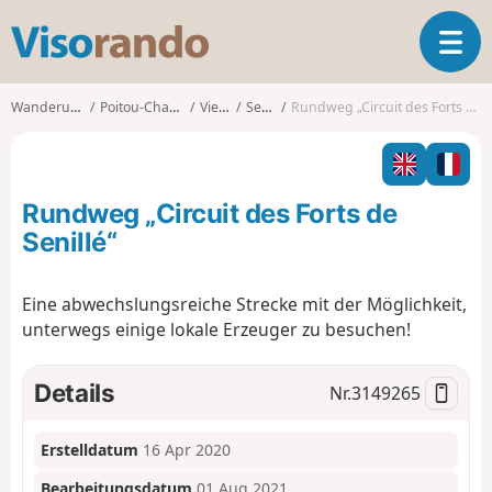
V
T
i
o
s
g
o
Wanderungen
Poitou-Charentes
Vienne
Senillé
Rundweg „Circuit des Forts de Senillé“
g
r
l
a
e
n
n
d
Rundweg „Circuit des Forts de
a
o
v
Senillé“
i
g
Eine abwechslungsreiche Strecke mit der Möglichkeit,
a
unterwegs einige lokale Erzeuger zu besuchen!
t
i
o
Details
Nr.
3149265
n
Erstelldatum
16 Apr 2020
Bearbeitungsdatum
01 Aug 2021