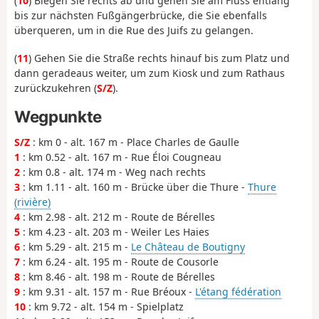
(
10
) Biegen Sie rechts ab und gehen Sie am Fluss entlang
bis zur nächsten Fußgängerbrücke, die Sie ebenfalls
überqueren, um in die Rue des Juifs zu gelangen.
(
11
) Gehen Sie die Straße rechts hinauf bis zum Platz und
dann geradeaus weiter, um zum Kiosk und zum Rathaus
zurückzukehren (
S/Z
).
Wegpunkte
S/Z
: km 0 - alt. 167 m - Place Charles de Gaulle
1
: km 0.52 - alt. 167 m - Rue Éloi Cougneau
2
: km 0.8 - alt. 174 m - Weg nach rechts
3
: km 1.11 - alt. 160 m - Brücke über die Thure -
Thure
(rivière)
4
: km 2.98 - alt. 212 m - Route de Bérelles
5
: km 4.23 - alt. 203 m - Weiler Les Haies
6
: km 5.29 - alt. 215 m -
Le Château de Boutigny
7
: km 6.24 - alt. 195 m - Route de Cousorle
8
: km 8.46 - alt. 198 m - Route de Bérelles
9
: km 9.31 - alt. 157 m - Rue Bréoux -
L'étang fédération
10
: km 9.72 - alt. 154 m - Spielplatz