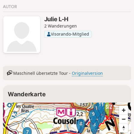
AUTOR
Julie L-H
2 Wanderungen
Visorando-Mitglied
Maschinell übersetzte Tour -
Originalversion
Wanderkarte
11
10
1
9
2
8
3
7