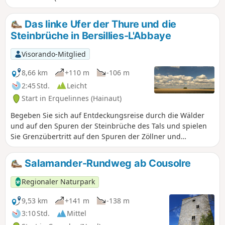
mittelschwer. Passagen im Schatten von
Hainbuchen entschädigen für die
Das linke Ufer der Thure und die
anstrengenden Aufstiege.
Steinbrüche in Bersillies-L'Abbaye
Visorando-Mitglied
8,66 km
+110 m
-106 m
2:45 Std.
Leicht
Start in Erquelinnes (Hainaut)
Begeben Sie sich auf Entdeckungsreise durch die Wälder
und auf den Spuren der Steinbrüche des Tals und spielen
Sie Grenzübertritt auf den Spuren der Zöllner und
Schmuggler.
Salamander-Rundweg ab Cousolre
Regionaler Naturpark
9,53 km
+141 m
-138 m
3:10 Std.
Mittel