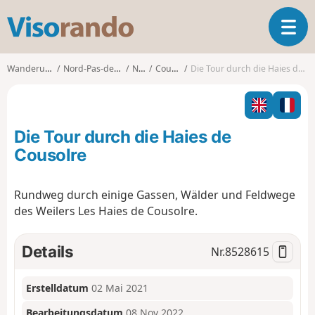
V
T
i
o
s
g
o
Wanderungen
Nord-Pas-de-Calais
Nord
Cousolre
Die Tour durch die Haies de Cousolre
g
r
l
a
e
n
n
d
Die Tour durch die Haies de
a
o
v
Cousolre
i
g
Rundweg durch einige Gassen, Wälder und Feldwege
a
des Weilers Les Haies de Cousolre.
t
i
o
Details
Nr.
8528615
n
Erstelldatum
02 Mai 2021
Bearbeitungsdatum
08 Nov 2022