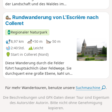
der Landschaft und des Waldes im
Dreieck zwischen den Gemeinden
Beaumont, Sivry-Rance und Solre-le-
Rundwanderung von L’Escrière nach
Château sowie das Schloss Lanthier
Colleret
entdecken, das wie ein wunderschöner
weißer Fleck inmitten des Waldes liegt.
Regionaler Naturpark
8,97 km
+50 m
-50 m
2:40 Std.
Leicht
Start in Colleret (Nord)
Diese Wanderung durch die Felder
führt hauptsächlich über Feldwege. Sie
durchquert eine große Ebene, kahl und
dem Wind ausgesetzt.
Für mehr Wandertouren, benutze unsere
Suchmaschine
.
Die Beschreibungen und GPX-Daten dieser Tour sind Eigentum
des Autors/der Autorin. Bitte nicht ohne Genehmigung
kopieren.