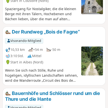
Start in Cousolre (Nord)
Spaziergang für Nostalgiker, die die kleinen
Berge mit ihren Tälern, Hochebenen und
Bächen lieben, über die man auf alten
Steinbrücken hinweggeht. Spaziergang für
Liebhaber der Ruhe und Natur. Und als
Der Rundweg „Bois de Fagne“
Geschenk für die Kinder gibt es viele Tiere
zu sehen: Hühner, Hähne, Enten, Bussarde,
Visorando-Mitglied
Ziegen, Schafe und mit etwas Geduld auch
Eichhörnchen und Rehe im Wald... Der
10,53 km
+54 m
-50 m
Besuch des Turms sorgt für einen Hauch von
3:10 Std.
Mittel
Kultur.
Start in Aibes (Nord)
Wenn Sie sich nach Stille, Ruhe und
hügeligen, idyllischen Landschaften sehnen,
wird die Wanderroute „Circuit des Bois de
Fagne“ Ihre Erwartungen erfüllen und Ihnen
ein Gefühl der Erholung und des Urlaubs
Bauernhöfe und Schlösser rund um die
vermitteln... Es fällt schwer zu glauben, dass
Thure und die Hante
man sich im Norden befindet, vor allem
wenn die Sonne scheint.
Visorando-Mitglied