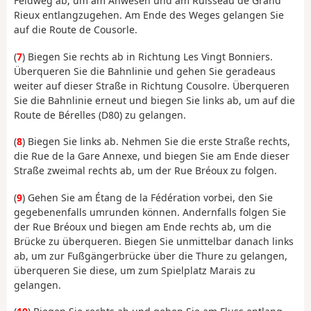
Feldweg ab, um am Anwesen und am Ruisseau de Grand
Rieux entlangzugehen. Am Ende des Weges gelangen Sie
auf die Route de Cousorle.
(
7
) Biegen Sie rechts ab in Richtung Les Vingt Bonniers.
Überqueren Sie die Bahnlinie und gehen Sie geradeaus
weiter auf dieser Straße in Richtung Cousolre. Überqueren
Sie die Bahnlinie erneut und biegen Sie links ab, um auf die
Route de Bérelles (D80) zu gelangen.
(
8
) Biegen Sie links ab. Nehmen Sie die erste Straße rechts,
die Rue de la Gare Annexe, und biegen Sie am Ende dieser
Straße zweimal rechts ab, um der Rue Bréoux zu folgen.
(
9
) Gehen Sie am Étang de la Fédération vorbei, den Sie
gegebenenfalls umrunden können. Andernfalls folgen Sie
der Rue Bréoux und biegen am Ende rechts ab, um die
Brücke zu überqueren. Biegen Sie unmittelbar danach links
ab, um zur Fußgängerbrücke über die Thure zu gelangen,
überqueren Sie diese, um zum Spielplatz Marais zu
gelangen.