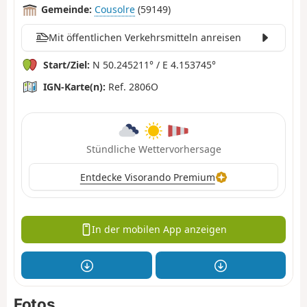
Gemeinde:
Cousolre
(59149)
Mit öffentlichen Verkehrsmitteln anreisen
Start/Ziel:
N 50.245211° / E 4.153745°
IGN-Karte(n):
Ref. 2806O
Stündliche Wettervorhersage
Entdecke Visorando Premium
In der mobilen App anzeigen
Fotos