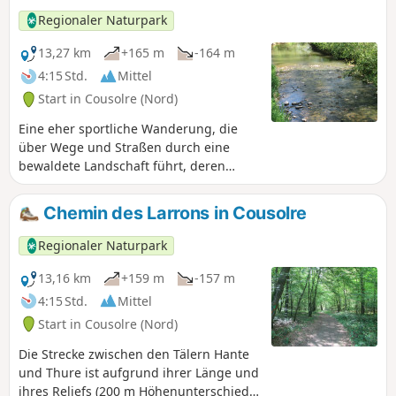
Regionaler Naturpark
13,27 km
+165 m
-164 m
4:15 Std.
Mittel
Start in Cousolre (Nord)
Eine eher sportliche Wanderung, die
über Wege und Straßen durch eine
bewaldete Landschaft führt, deren
Relief durch das Tal der Hante geprägt
ist. Es gibt zahlreiche Ausblicke, die
Chemin des Larrons in Cousolre
jedoch Anstrengung und gutes
Schuhwerk erfordern.
Regionaler Naturpark
13,16 km
+159 m
-157 m
4:15 Std.
Mittel
Start in Cousolre (Nord)
Die Strecke zwischen den Tälern Hante
und Thure ist aufgrund ihrer Länge und
ihres Reliefs (200 m Höhenunterschied)