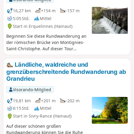
16,27 km
+154 m
-157 m
5:05 Std.
Mittel
Start in Erquelinnes (Hainaut)
Beginnen Sie diese Rundwanderung an
der römischen Brücke von Montignies-
Saint-Christophe. Auf dieser Tour
entdecken Sie die Landschaft, die
Wälder, aber auch charakteristische
Ländliche, waldreiche und
Gebäude zwischen Montignies-Saint-
grenzüberschreitende Rundwanderung ab
Christophe und Solre-sur-Sambre. Auf
Grandrieu
dieser Rundwanderung können Sie sich
auf unterschiedlichem Terrain bewegen
Visorando-Mitglied
und die ländliche Idylle dieser Region
genießen.
19,81 km
+201 m
-202 m
6:15 Std.
Mittel
Start in Sivry-Rance (Hainaut)
Auf dieser schönen großen
Rundwanderung können Sie die Ruhe