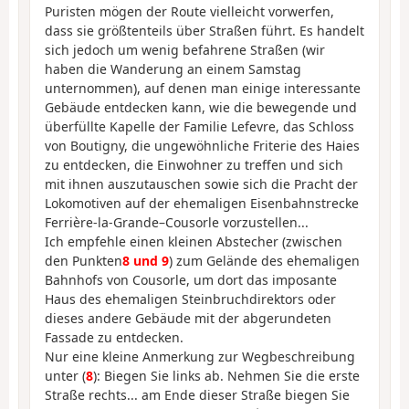
Puristen mögen der Route vielleicht vorwerfen,
dass sie größtenteils über Straßen führt. Es handelt
sich jedoch um wenig befahrene Straßen (wir
haben die Wanderung an einem Samstag
unternommen), auf denen man einige interessante
Gebäude entdecken kann, wie die bewegende und
überfüllte Kapelle der Familie Lefevre, das Schloss
von Boutigny, die ungewöhnliche Friterie des Haies
zu entdecken, die Einwohner zu treffen und sich
mit ihnen auszutauschen sowie sich die Pracht der
Lokomotiven auf der ehemaligen Eisenbahnstrecke
Ferrière-la-Grande–Cousorle vorzustellen...
Ich empfehle einen kleinen Abstecher (zwischen
den Punkten
8 und 9
) zum Gelände des ehemaligen
Bahnhofs von Cousorle, um dort das imposante
Haus des ehemaligen Steinbruchdirektors oder
dieses andere Gebäude mit der abgerundeten
Fassade zu entdecken.
Nur eine kleine Anmerkung zur Wegbeschreibung
unter (
8
): Biegen Sie links ab. Nehmen Sie die erste
Straße rechts... am Ende dieser Straße biegen Sie