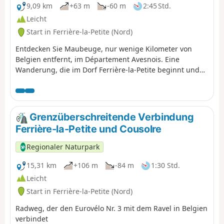
9,09 km
+63 m
-60 m
2:45 Std.
Leicht
Start in Ferrière-la-Petite (Nord)
Entdecken Sie Maubeuge, nur wenige Kilometer von
Belgien entfernt, im Département Avesnois. Eine
Wanderung, die im Dorf Ferrière-la-Petite beginnt und
anschließend durch Maubeuge führt. Entdecken Sie die
Festungsanlagen von Vauban, eine geschichtsträchtige
Stadt mit ihren Museen, Gärten und Parks. Wandern Sie
entlang der Sambre und vergessen Sie bei Ihrer Ankunft
Grenzüberschreitende Verbindung
nicht den herrlichen Zoo von Maubeuge.
Ferrière-la-Petite und Cousolre
Regionaler Naturpark
15,31 km
+106 m
-84 m
1:30 Std.
Leicht
Start in Ferrière-la-Petite (Nord)
Radweg, der den Eurovélo Nr. 3 mit dem Ravel in Belgien
verbindet