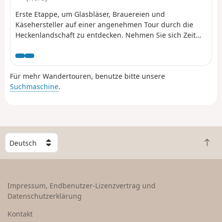
Erste Etappe, um Glasbläser, Brauereien und
Käsehersteller auf einer angenehmen Tour durch die
Heckenlandschaft zu entdecken. Nehmen Sie sich Zeit
für Besichtigungen und planen Sie einen zweitägigen
Aufenthalt ein.
Für mehr Wandertouren, benutze bitte unsere
Suchmaschine
.
W
Z
ä
u
h
r
l
ü
e
Impressum, Endbenutzer-Lizenzvertrag und
c
e
Datenschutzerklärung
k
i
n
n
Kontakt
a
L