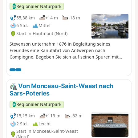
Regionaler Naturpark
55,38 km
+14 m
-18 m
6 Std.
Mittel
Start in Hautmont (Nord)
Stevenson unternahm 1876 in Begleitung seines
Freundes eine Kanufahrt von Antwerpen nach
Compiègne. Begeben Sie sich auf seinen Spuren mit
dem Fahrrad von Hautmont nach Etreux.
Von Monceau-Saint-Waast nach
Sars-Poteries
Regionaler Naturpark
15,15 km
+113 m
-62 m
2 Std.
Leicht
Start in Monceau-Saint-Waast
(Nord)