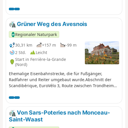
Grüner Weg des Avesnois
Regionaler Naturpark
30,31 km
+157 m
-99 m
2 Std.
Leicht
Start in Ferrière-la-Grande
(Nord)
Ehemalige Eisenbahnstrecke, die für Fußgänger,
Radfahrer und Reiter umgebaut wurde.Abschnitt der
Scandibérique, EuroVélo 3, Route zwischen Trondheim
(Norwegen) und Santiago de Compostela (Spanien)
Von Sars-Poteries nach Monceau-
Saint-Waast