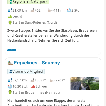
Regionaler Naturpark
21,69 km
+62 m
-111 m
2 Std.
Leicht
Start in Sars-Poteries (Nord)
Zweite Etappe: Entdecken Sie die Glasbläser, Brauereien
und Käsehersteller bei einer Wanderung durch die
Heckenlandschaft. Nehmen Sie sich Zeit für
Besichtigungen und planen Sie einen zweitägigen
Aufenthalt ein.
Erquelines – Soumoy
Visorando-Mitglied
32,57 km
+359 m
-270 m
10:20 Std.
Schwer
Start in Erquelinnes (Hainaut)
Hier handelt es sich um eine Etappe, deren erster
Abschnitt manche Leute abschrecken könnte. Es geht um