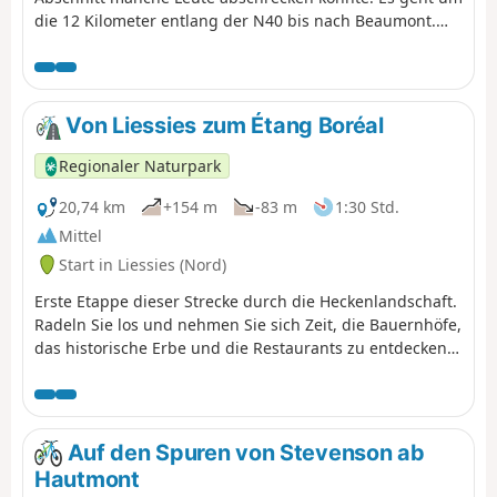
die 12 Kilometer entlang der N40 bis nach Beaumont.
Die Landschaft entlang der Strecke verändert sich nach
und nach, bis man die Seen von Eau d’Heure erreicht.
Die Steigungen werden immer anspruchsvoller, je näher
man unserem Ziel, dem kleinen Dorf Soumoy, kommt.
Von Liessies zum Étang Boréal
Der Ankunftsort – und zugleich der Startpunkt für den
nächsten Tag – wird willkürlich festgelegt.
Regionaler Naturpark
20,74 km
+154 m
-83 m
1:30 Std.
Mittel
Start in Liessies (Nord)
Erste Etappe dieser Strecke durch die Heckenlandschaft.
Radeln Sie los und nehmen Sie sich Zeit, die Bauernhöfe,
das historische Erbe und die Restaurants zu entdecken,
die gute regionale Produkte auf ihrer Speisekarte
anbieten, und lassen Sie sich die Geschichte der
Landschaft erzählen ...
Auf den Spuren von Stevenson ab
Hautmont