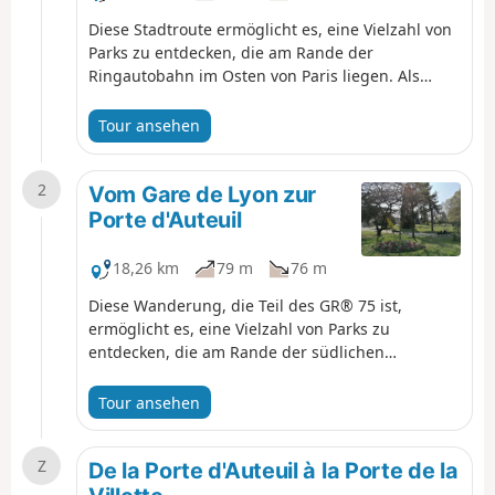
Diese Stadtroute ermöglicht es, eine Vielzahl von
Parks zu entdecken, die am Rande der
Ringautobahn im Osten von Paris liegen. Als
Einführung inden GR®75führt sie teilweise durch
den Bois de Vincennes und kommt an mehreren
Tour ansehen
anderen bemerkenswerten Orten wie der
Philharmonie, der Cité des Sciences und dem
2
Friedhof Père Lachaise vorbei. Während man die
Vom Gare de Lyon zur
zahlreichen Parks durchquert, hat man das
Porte d'Auteuil
Gefühl, weit weg von der Stadt zu sein, die doch
nur einen Katzensprung entfernt ist.
18,26 km
79 m
76 m
Diese Wanderung, die Teil des GR® 75 ist,
ermöglicht es, eine Vielzahl von Parks zu
entdecken, die am Rande der südlichen
Ringautobahn von Paris liegen. Sie dient als
Zwischenetappe und ermöglicht es, den
Tour ansehen
südlichsten Teil desGR® zu erkunden. Es gibt
zahlreiche sehenswerte Orte entlang desGR®,
Z
aber auch in der Umgebung, wie die Butte aux
De la Porte d'Auteuil à la Porte de la
Cailles, den Parc Montsouris oder den Jardin des