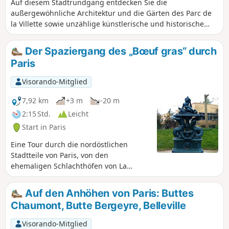
Auf diesem Stadtrundgang entdecken Sie die
außergewöhnliche Architektur und die Gärten des Parc de
la Villette sowie unzählige künstlerische und historische
Sehenswürdigkeiten, die diesen Spaziergang entlang des
Canal de l’Ourcq zu einer einzigartigen und authentischen
Der Spaziergang des „Bœuf gras“ durch
Pariser Kulturroute machen.
Paris
Visorando-Mitglied
7,92 km
+3 m
-20 m
2:15 Std.
Leicht
Start in Paris
Eine Tour durch die nordöstlichen
Stadtteile von Paris, von den
ehemaligen Schlachthöfen von La
Villette über die Porte Saint-Denis bis zu
den ehemaligen Halles, auf den Spuren
Auf den Anhöhen von Paris: Buttes
alter Umzüge, die heute nicht mehr
Chaumont, Butte Bergeyre, Belleville
stattfinden. Dies ist eine Gelegenheit,
gemütlich entlang der Kanäle zu
Visorando-Mitglied