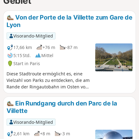
Gebiet
Von der Porte de la Villette zum Gare de
Lyon
Visorando-Mitglied
17,66 km
+76 m
-87 m
5:15 Std.
Mittel
Start in Paris
Diese Stadtroute ermöglicht es, eine
Vielzahl von Parks zu entdecken, die am
Rande der Ringautobahn im Osten von
Paris liegen. Als Einführung inden
GR®75führt sie teilweise durch den Bois
Ein Rundgang durch den Parc de la
de Vincennes und kommt an mehreren
Villette
anderen bemerkenswerten Orten wie
der Philharmonie, der Cité des Sciences
Visorando-Mitglied
und dem Friedhof Père Lachaise vorbei.
Während man die zahlreichen Parks
2,61 km
+8 m
-3 m
durchquert, hat man das Gefühl, weit