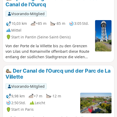
vergessen.
Canal de l'Ourcq
Visorando-Mitglied
10,03 km
+85 m
-85 m
3:05 Std.
Mittel
Start in Pantin (Seine-Saint-Denis)
Von der Porte de la Villette bis zu den Grenzen
von Lilas und Romainville offenbart diese Route
entlang der südlichen Stadtgrenze die vielen
Gesichter von Pantin: vom kosmopolitischen
Viertel Quatre-Chemins über die Pavillons am
Der Canal de l'Ourcq und der Parc de La
Fuße des TDF-Turms und die Handwerks- und
Villette
Industriegebiete bis hin zur Erneuerung des
Canal de l'Ourcq.
Visorando-Mitglied
9,98 km
+7 m
-12 m
2:50 Std.
Leicht
Start in Paris