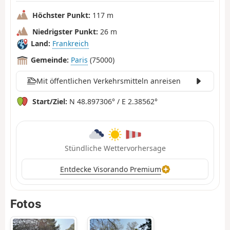
Höchster Punkt:
117 m
Niedrigster Punkt:
26 m
Land:
Frankreich
Gemeinde:
Paris
(75000)
Mit öffentlichen Verkehrsmitteln anreisen
Start/Ziel:
N 48.897306° / E 2.38562°
Stündliche Wettervorhersage
Entdecke Visorando Premium
Fotos