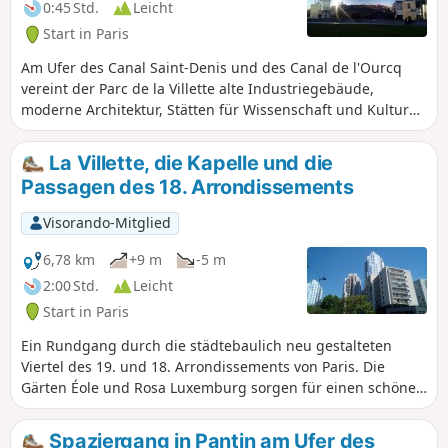
0:45 Std.
Leicht
weg von der Stadt zu sein, die doch nur
Start in Paris
einen Katzensprung entfernt ist.
Am Ufer des Canal Saint-Denis und des Canal de l'Ourcq
vereint der Parc de la Villette alte Industriegebäude,
moderne Architektur, Stätten für Wissenschaft und Kultur
sowie eine Vielzahl kleiner Themengärten. Dieser kurze
Spaziergang lädt dazu ein, den Park mit zahlreichen
La Villette, die Kapelle und die
Umwegen zu durchqueren und dieses vielfältige Kulturerbe
Passagen des 18. Arrondissements
zu entdecken.
Visorando-Mitglied
6,78 km
+9 m
-5 m
2:00 Std.
Leicht
Start in Paris
Ein Rundgang durch die städtebaulich neu gestalteten
Viertel des 19. und 18. Arrondissements von Paris. Die
Gärten Éole und Rosa Luxemburg sorgen für einen schönen
Hauch von Grün. Am Ende der Wanderung lassen die
Gassen und Durchgänge die großen Verkehrsadern
Spaziergang in Pantin am Ufer des