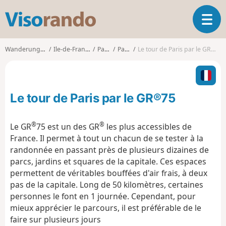
V
T
i
o
s
g
o
Wanderungen
Ile-de-France
Paris
Paris
Le tour de Paris par le GR®75
g
r
l
a
e
n
n
d
Le tour de Paris par le GR®75
a
o
v
i
®
®
Le GR
75 est un des GR
les plus accessibles de
g
France. Il permet à tout un chacun de se tester à la
a
randonnée en passant près de plusieurs dizaines de
t
parcs, jardins et squares de la capitale. Ces espaces
i
o
permettent de véritables bouffées d'air frais, à deux
n
pas de la capitale. Long de 50 kilomètres, certaines
personnes le font en 1 journée. Cependant, pour
mieux apprécier le parcours, il est préférable de le
faire sur plusieurs jours