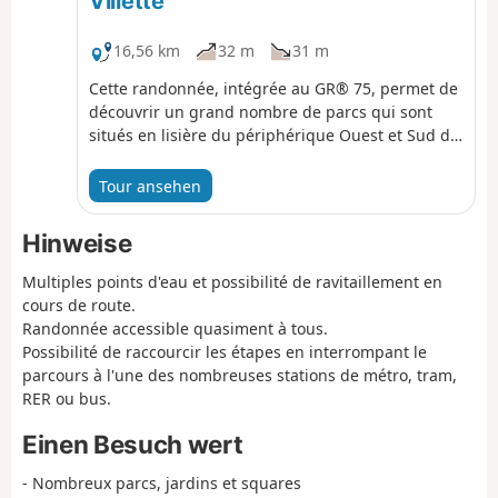
Villette
Serres d'Auteuil. Beim Durchqueren der vielen
Parks hat man das Gefühl, weit weg von der Stadt
16,56 km
32 m
31 m
zu sein.
Cette randonnée, intégrée au GR® 75, permet de
découvrir un grand nombre de parcs qui sont
situés en lisière du périphérique Ouest et Sud de
Paris. Elle sert comme dernière étape. Les coins
remarquables sont nombreux sur le GR® mais
Tour ansehen
aussi aux alentours, comme le Bois de Boulogne.
Durant la traversée des nombreux parcs, on se
Hinweise
croirait éloigné de la ville.
Multiples points d'eau et possibilité de ravitaillement en
cours de route.
Randonnée accessible quasiment à tous.
Possibilité de raccourcir les étapes en interrompant le
parcours à l'une des nombreuses stations de métro, tram,
RER ou bus.
Einen Besuch wert
- Nombreux parcs, jardins et squares