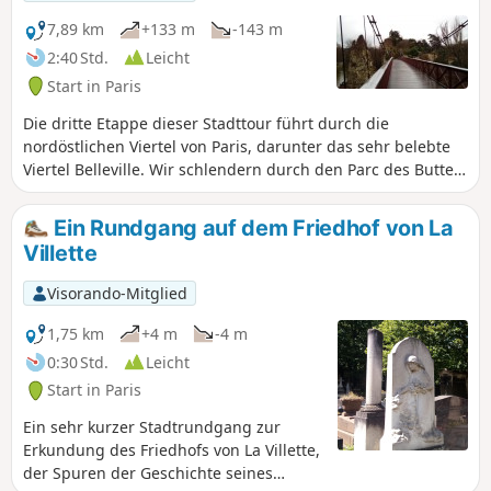
schlendern, die diesen Teil der
Hauptstadt prägen, und auf die Suche
7,89 km
+133 m
-143 m
nach einigen Tierdarstellungen zu
2:40 Std.
Leicht
gehen.
Start in Paris
Die dritte Etappe dieser Stadttour führt durch die
nordöstlichen Viertel von Paris, darunter das sehr belebte
Viertel Belleville. Wir schlendern durch den Parc des Buttes
Chaumont und erklimmen dann den unscheinbaren Butte
Bergeyre, der einen originellen Blick auf Montmartre bietet.
Ein Rundgang auf dem Friedhof von La
Anschließend kommen wir am Aussichtspunkt der Rue Piat
Villette
vorbei, von wo aus man einen weiten Blick hat. Einige
Eindrücke des städtischen Kulturerbes und der Street-Art
Visorando-Mitglied
sowie ein Spaziergang entlang des Canal Saint-Martin
runden das Bild ab.
1,75 km
+4 m
-4 m
0:30 Std.
Leicht
Start in Paris
Ein sehr kurzer Stadtrundgang zur
Erkundung des Friedhofs von La Villette,
der Spuren der Geschichte seines