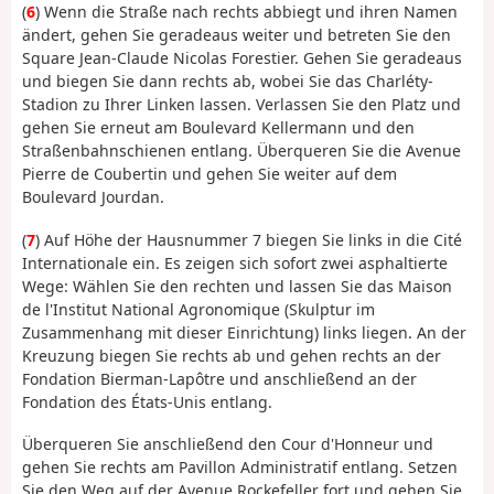
(
6
) Wenn die Straße nach rechts abbiegt und ihren Namen
ändert, gehen Sie geradeaus weiter und betreten Sie den
Square Jean-Claude Nicolas Forestier. Gehen Sie geradeaus
und biegen Sie dann rechts ab, wobei Sie das Charléty-
Stadion zu Ihrer Linken lassen. Verlassen Sie den Platz und
gehen Sie erneut am Boulevard Kellermann und den
Straßenbahnschienen entlang. Überqueren Sie die Avenue
Pierre de Coubertin und gehen Sie weiter auf dem
Boulevard Jourdan.
(
7
) Auf Höhe der Hausnummer 7 biegen Sie links in die Cité
Internationale ein. Es zeigen sich sofort zwei asphaltierte
Wege: Wählen Sie den rechten und lassen Sie das Maison
de l'Institut National Agronomique (Skulptur im
Zusammenhang mit dieser Einrichtung) links liegen. An der
Kreuzung biegen Sie rechts ab und gehen rechts an der
Fondation Bierman-Lapôtre und anschließend an der
Fondation des États-Unis entlang.
Überqueren Sie anschließend den Cour d'Honneur und
gehen Sie rechts am Pavillon Administratif entlang. Setzen
Sie den Weg auf der Avenue Rockefeller fort und gehen Sie