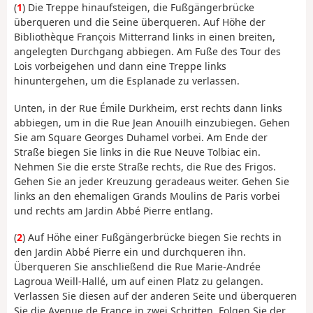
(
1
) Die Treppe hinaufsteigen, die Fußgängerbrücke
überqueren und die Seine überqueren. Auf Höhe der
Bibliothèque François Mitterrand links in einen breiten,
angelegten Durchgang abbiegen. Am Fuße des Tour des
Lois vorbeigehen und dann eine Treppe links
hinuntergehen, um die Esplanade zu verlassen.
Unten, in der Rue Émile Durkheim, erst rechts dann links
abbiegen, um in die Rue Jean Anouilh einzubiegen. Gehen
Sie am Square Georges Duhamel vorbei. Am Ende der
Straße biegen Sie links in die Rue Neuve Tolbiac ein.
Nehmen Sie die erste Straße rechts, die Rue des Frigos.
Gehen Sie an jeder Kreuzung geradeaus weiter. Gehen Sie
links an den ehemaligen Grands Moulins de Paris vorbei
und rechts am Jardin Abbé Pierre entlang.
(
2
) Auf Höhe einer Fußgängerbrücke biegen Sie rechts in
den Jardin Abbé Pierre ein und durchqueren ihn.
Überqueren Sie anschließend die Rue Marie-Andrée
Lagroua Weill-Hallé, um auf einen Platz zu gelangen.
Verlassen Sie diesen auf der anderen Seite und überqueren
Sie die Avenue de France in zwei Schritten. Folgen Sie der