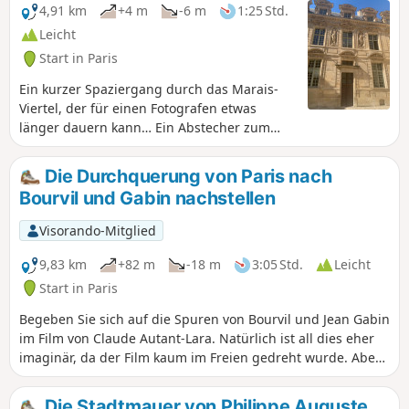
eine Gelegenheit, die Spuren anderer
4,91 km
+4 m
-6 m
1:25 Std.
Aufstände (Juli 1830, Mai 1968) und ein
Leicht
großartiges Kulturerbe aus der
Start in Paris
gallorömischen Zeit bis zum Mittelalter
zu entdecken.
Ein kurzer Spaziergang durch das Marais-
Viertel, der für einen Fotografen etwas
länger dauern kann… Ein Abstecher zum
Nationalarchiv (Hôtel de Soubise und seine
Gärten) ist möglich und sogar
Die Durchquerung von Paris nach
empfehlenswert. Allerdings sind bestimmte
Bourvil und Gabin nachstellen
Teile der Gärten im Jahr 2025 aufgrund von
Bauarbeiten nicht zugänglich.
Visorando-Mitglied
9,83 km
+82 m
-18 m
3:05 Std.
Leicht
Start in Paris
Begeben Sie sich auf die Spuren von Bourvil und Jean Gabin
im Film von Claude Autant-Lara. Natürlich ist all dies eher
imaginär, da der Film kaum im Freien gedreht wurde. Aber
es bleibt der Weg von der Rue Poliveau zur Rue Lepic und
das Vergnügen, durch die Straßen von Paris zu schlendern.
Die Stadtmauer von Philippe Auguste