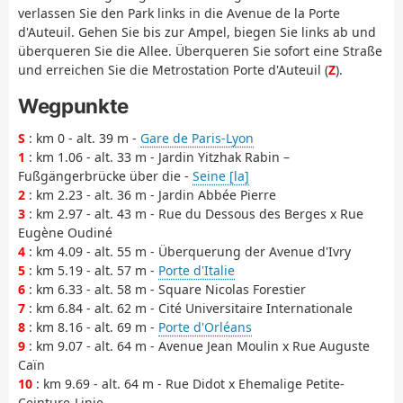
verlassen Sie den Park links in die Avenue de la Porte
d'Auteuil. Gehen Sie bis zur Ampel, biegen Sie links ab und
überqueren Sie die Allee. Überqueren Sie sofort eine Straße
und erreichen Sie die Metrostation Porte d'Auteuil (
Z
).
Wegpunkte
S
: km 0 - alt. 39 m -
Gare de Paris-Lyon
1
: km 1.06 - alt. 33 m - Jardin Yitzhak Rabin –
Fußgängerbrücke über die -
Seine [la]
2
: km 2.23 - alt. 36 m - Jardin Abbée Pierre
3
: km 2.97 - alt. 43 m - Rue du Dessous des Berges x Rue
Eugène Oudiné
4
: km 4.09 - alt. 55 m - Überquerung der Avenue d'Ivry
5
: km 5.19 - alt. 57 m -
Porte d'Italie
6
: km 6.33 - alt. 58 m - Square Nicolas Forestier
7
: km 6.84 - alt. 62 m - Cité Universitaire Internationale
8
: km 8.16 - alt. 69 m -
Porte d'Orléans
9
: km 9.07 - alt. 64 m - Avenue Jean Moulin x Rue Auguste
Caïn
10
: km 9.69 - alt. 64 m - Rue Didot x Ehemalige Petite-
Ceinture-Linie