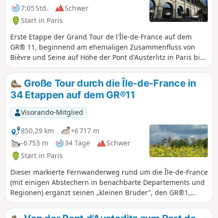
7:05 Std.
Schwer
Start in Paris
Erste Etappe der Grand Tour de l'Île-de-France auf dem
GR® 11, beginnend am ehemaligen Zusammenfluss von
Bièvre und Seine auf Höhe der Pont d'Austerlitz in Paris bis
zum Bahnhof Massy-Palaiseau im Departement Essonne.
Sie besteht aus der Begehung des unteren Teils des Bièvre-
Große Tour durch die Île-de-France in
Tals, in dem der Fluss hauptsächlich unterirdisch fließt,
34 Etappen auf dem GR®11
aber aufgrund von Sanierungsmaßnahmen manchmal auch
oberirdisch zu sehen ist.
Visorando-Mitglied
850,29 km
+6 717 m
-6 753 m
34 Tage
Schwer
Start in Paris
Dieser markierte Fernwanderweg rund um die Île-de-France
(mit einigen Abstechern in benachbarte Departements und
Regionen) ergänzt seinen „kleinen Bruder”, den GR®1,
indem er eine Schleife um Paris bildet, deren Radius in der
Regel etwas größer ist. Er folgt dem gleichen