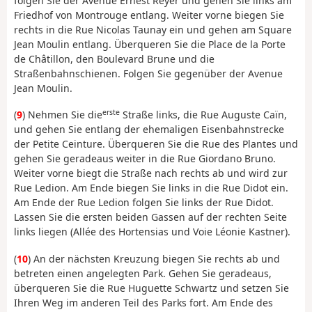
folgen Sie der Avenue Ernest Reyer und gehen Sie links am
Friedhof von Montrouge entlang. Weiter vorne biegen Sie
rechts in die Rue Nicolas Taunay ein und gehen am Square
Jean Moulin entlang. Überqueren Sie die Place de la Porte
de Châtillon, den Boulevard Brune und die
Straßenbahnschienen. Folgen Sie gegenüber der Avenue
Jean Moulin.
erste
(
9
) Nehmen Sie die
Straße links, die Rue Auguste Caïn,
und gehen Sie entlang der ehemaligen Eisenbahnstrecke
der Petite Ceinture. Überqueren Sie die Rue des Plantes und
gehen Sie geradeaus weiter in die Rue Giordano Bruno.
Weiter vorne biegt die Straße nach rechts ab und wird zur
Rue Ledion. Am Ende biegen Sie links in die Rue Didot ein.
Am Ende der Rue Ledion folgen Sie links der Rue Didot.
Lassen Sie die ersten beiden Gassen auf der rechten Seite
links liegen (Allée des Hortensias und Voie Léonie Kastner).
(
10
) An der nächsten Kreuzung biegen Sie rechts ab und
betreten einen angelegten Park. Gehen Sie geradeaus,
überqueren Sie die Rue Huguette Schwartz und setzen Sie
Ihren Weg im anderen Teil des Parks fort. Am Ende des