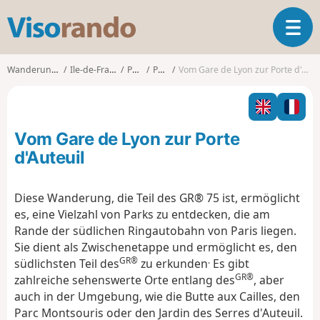
V
T
i
o
s
g
o
Wanderungen
Ile-de-France
Paris
Paris
Vom Gare de Lyon zur Porte d'Auteuil
g
r
l
a
e
n
n
d
Vom Gare de Lyon zur Porte
a
o
v
d'Auteuil
i
g
Diese Wanderung, die Teil des GR® 75 ist, ermöglicht
a
es, eine Vielzahl von Parks zu entdecken, die am
t
i
Rande der südlichen Ringautobahn von Paris liegen.
o
Sie dient als Zwischenetappe und ermöglicht es, den
n
GR®
.
südlichsten Teil des
zu erkunden
Es gibt
GR®
zahlreiche sehenswerte Orte entlang des
, aber
auch in der Umgebung, wie die Butte aux Cailles, den
Parc Montsouris oder den Jardin des Serres d'Auteuil.