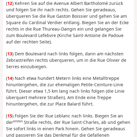
(
12
) Kehren Sie auf die Avenue Albert Bartholomé zurück
und folgen Sie ihr nach rechts. Gehen Sie geradeaus,
überqueren Sie die Rue Gaston Boissier und gehen Sie am
Square du Cardinal Verdier entlang. Biegen Sie an der Ecke
rechts in die Rue Thureau-Dangin ein und gelangen Sie
zum Boulevard Lefebvre (Kirche Saint-Antoine de Padoue
auf der rechten Seite).
(
13
) Dem Boulevard nach links folgen, dann am nächsten
Zebrastreifen rechts überqueren, um in die Rue Olivier de
Serres einzubiegen.
(
14
) Nach etwa hundert Metern links eine Metalltreppe
hinuntergehen, die zur ehemaligen Petite-Ceinture-Linie
führt. Dieser etwa 1,5 km lang nach links folgen (die Linie
überquert mehrere Straßen). Am Ende eine Treppe
hinuntergehen, die zur Place Balard führt.
(
15
) Folgen Sie der Rue Leblanc nach links. Biegen Sie an
ersten
der
Straße rechts, der Rue Saint-Charles, ab und gehen
Sie sofort links in einen Park hinein. Gehen Sie geradeaus
und passieren Sie das Denkmal für die Gefallenen