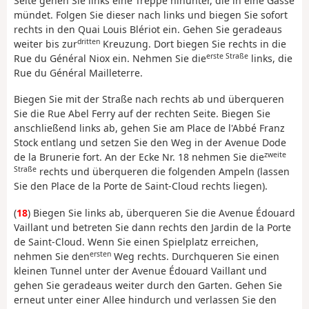
Seite gehen Sie links eine Treppe hinunter, die in eine Gasse
mündet. Folgen Sie dieser nach links und biegen Sie sofort
rechts in den Quai Louis Blériot ein. Gehen Sie geradeaus
dritten
weiter bis zur
Kreuzung. Dort biegen Sie rechts in die
erste Straße
Rue du Général Niox ein. Nehmen Sie die
links, die
Rue du Général Mailleterre.
Biegen Sie mit der Straße nach rechts ab und überqueren
Sie die Rue Abel Ferry auf der rechten Seite. Biegen Sie
anschließend links ab, gehen Sie am Place de l'Abbé Franz
Stock entlang und setzen Sie den Weg in der Avenue Dode
zweite
de la Brunerie fort. An der Ecke Nr. 18 nehmen Sie die
Straße
rechts und überqueren die folgenden Ampeln (lassen
Sie den Place de la Porte de Saint-Cloud rechts liegen).
(
18
) Biegen Sie links ab, überqueren Sie die Avenue Édouard
Vaillant und betreten Sie dann rechts den Jardin de la Porte
de Saint-Cloud. Wenn Sie einen Spielplatz erreichen,
ersten
nehmen Sie den
Weg rechts. Durchqueren Sie einen
kleinen Tunnel unter der Avenue Édouard Vaillant und
gehen Sie geradeaus weiter durch den Garten. Gehen Sie
erneut unter einer Allee hindurch und verlassen Sie den