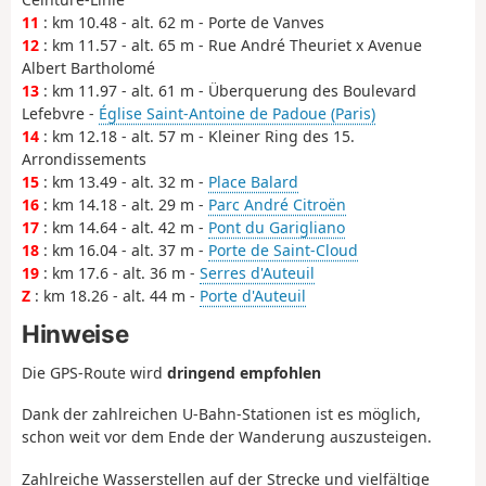
11
: km 10.48 - alt. 62 m - Porte de Vanves
12
: km 11.57 - alt. 65 m - Rue André Theuriet x Avenue
Albert Bartholomé
13
: km 11.97 - alt. 61 m - Überquerung des Boulevard
Lefebvre -
Église Saint-Antoine de Padoue (Paris)
14
: km 12.18 - alt. 57 m - Kleiner Ring des 15.
Arrondissements
15
: km 13.49 - alt. 32 m -
Place Balard
16
: km 14.18 - alt. 29 m -
Parc André Citroën
17
: km 14.64 - alt. 42 m -
Pont du Garigliano
18
: km 16.04 - alt. 37 m -
Porte de Saint-Cloud
19
: km 17.6 - alt. 36 m -
Serres d'Auteuil
Z
: km 18.26 - alt. 44 m -
Porte d'Auteuil
Hinweise
Die GPS-Route wird
dringend empfohlen
Dank der zahlreichen U-Bahn-Stationen ist es möglich,
schon weit vor dem Ende der Wanderung auszusteigen.
Zahlreiche Wasserstellen auf der Strecke und vielfältige