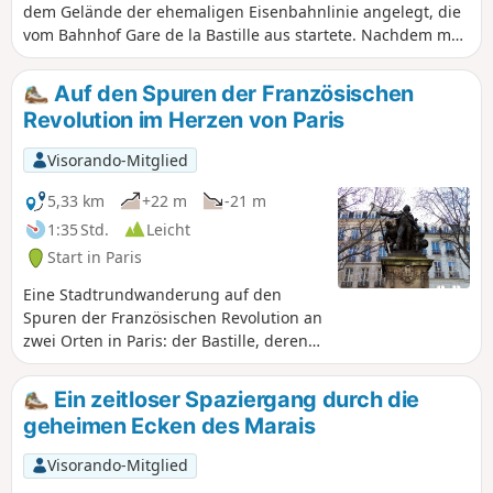
dem Gelände der ehemaligen Eisenbahnlinie angelegt, die
vom Bahnhof Gare de la Bastille aus startete. Nachdem man
kurz dem Canal Saint-Martin vor seiner Mündung in die
Seine gefolgt ist, folgt man dieser Grünanlage in der Stadt,
Auf den Spuren der Französischen
zunächst auf einer Anhöhe, dann auf ebener Erde oder
Revolution im Herzen von Paris
unter kurzen Tunneln. Der Jardin de Reuilly, der Square
Charles Péguy und die Friche Ferroviaire an der Kreuzung
Visorando-Mitglied
der ehemaligen Petite Ceinture-Linie tragen zum Charme
dieser Route bei.
5,33 km
+22 m
-21 m
1:35 Std.
Leicht
Start in Paris
Eine Stadtrundwanderung auf den
Spuren der Französischen Revolution an
zwei Orten in Paris: der Bastille, deren
Sturm eine große symbolische
Bedeutung hatte, und dem Viertel
Ein zeitloser Spaziergang durch die
Odéon, wo mehrere bedeutende
geheimen Ecken des Marais
Persönlichkeiten dieser Zeit, darunter
Marat und Danton, lebten, arbeiteten
Visorando-Mitglied
und sich versammelten. Dies ist auch