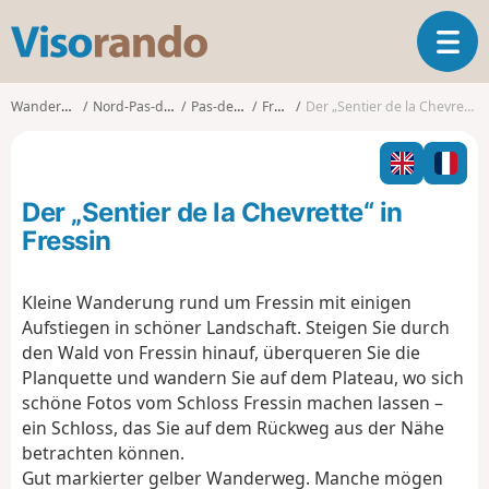
V
T
i
o
s
g
o
Wanderungen
Nord-Pas-de-Calais
Pas-de-Calais
Fressin
Der „Sentier de la Chevrette“ in Fressin
g
r
l
a
e
n
n
d
Der „Sentier de la Chevrette“ in
a
o
v
Fressin
i
g
Kleine Wanderung rund um Fressin mit einigen
a
Aufstiegen in schöner Landschaft. Steigen Sie durch
t
i
den Wald von Fressin hinauf, überqueren Sie die
o
Planquette und wandern Sie auf dem Plateau, wo sich
n
schöne Fotos vom Schloss Fressin machen lassen –
ein Schloss, das Sie auf dem Rückweg aus der Nähe
betrachten können.
Gut markierter gelber Wanderweg. Manche mögen