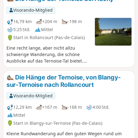
Visorando-Mitglied
16,79 km
+204 m
-198 m
5:25 Std.
Mittel
Start in Rollancourt (Pas-de-Calais)
Eine recht lange, aber nicht allzu
schwierige Wanderung, die schöne
Ausblicke auf das Ternoise-Tal bietet.
Mai 2025: Der Montigny-Weg (3) wurde
gründlich gesäubert, was schon lange
Die Hänge der Ternoise, von Blangy-
nicht mehr geschehen war! Er ist derzeit
sur-Ternoise nach Rollancourt
perfekt begehbar.
Visorando-Mitglied
12,29 km
+167 m
-168 m
4:00 Std.
Mittel
Start in Blangy-sur-Ternoise (Pas-de-Calais)
Kleine Rundwanderung auf den guten Wegen rund um