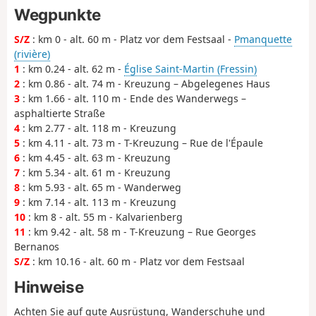
Wegpunkte
S/Z
: km 0 - alt. 60 m - Platz vor dem Festsaal -
Pmanquette
(rivière)
1
: km 0.24 - alt. 62 m -
Église Saint-Martin (Fressin)
2
: km 0.86 - alt. 74 m - Kreuzung – Abgelegenes Haus
3
: km 1.66 - alt. 110 m - Ende des Wanderwegs –
asphaltierte Straße
4
: km 2.77 - alt. 118 m - Kreuzung
5
: km 4.11 - alt. 73 m - T-Kreuzung – Rue de l'Épaule
6
: km 4.45 - alt. 63 m - Kreuzung
7
: km 5.34 - alt. 61 m - Kreuzung
8
: km 5.93 - alt. 65 m - Wanderweg
9
: km 7.14 - alt. 113 m - Kreuzung
10
: km 8 - alt. 55 m - Kalvarienberg
11
: km 9.42 - alt. 58 m - T-Kreuzung – Rue Georges
Bernanos
S/Z
: km 10.16 - alt. 60 m - Platz vor dem Festsaal
Hinweise
Achten Sie auf gute Ausrüstung, Wanderschuhe und