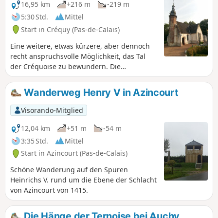
16,95 km
+216 m
-219 m
5:30 Std.
Mittel
Start in Créquy (Pas-de-Calais)
Eine weitere, etwas kürzere, aber dennoch
recht anspruchsvolle Möglichkeit, das Tal
der Créquoise zu bewundern. Die
Durchquerung des Bois de Créquy verläuft
wie bei der anderen Wanderung: „Le Bois de
Wanderweg Henry V in Azincourt
Créquy“, doch der Rückweg führt über den
anderen Hang mit einem schönen Ausblick
Visorando-Mitglied
auf das Tal.
12,04 km
+51 m
-54 m
3:35 Std.
Mittel
Start in Azincourt (Pas-de-Calais)
Schöne Wanderung auf den Spuren
Heinrichs V. rund um die Ebene der Schlacht
von Azincourt von 1415.
Die Hänge der Ternoise bei Auchy