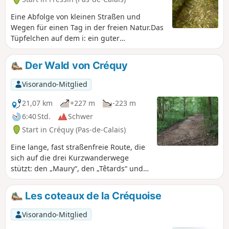
Eine Abfolge von kleinen Straßen und
Wegen für einen Tag in der freien Natur.Das
Tüpfelchen auf dem i: ein guter
Höhenunterschied mit einem herrlichen
Aufstieg im Bois de Fressin. Für sehr
Der Wald von Créquy
ergehene Wanderer empfehle ich dringend
die in den praktischen Informationen
Visorando-Mitglied
beschriebene Variante.
21,07 km
+227 m
-223 m
6:40 Std.
Schwer
Start in Créquy (Pas-de-Calais)
Eine lange, fast straßenfreie Route, die
sich auf die drei Kurzwanderwege
stützt: den „Maury“, den „Têtards“ und
den „Fréniaux“.Wählen Sie vorzugsweise
eine trockene Jahreszeit, da die Wege
Les coteaux de la Créquoise
bei Regen recht schlecht begehbar sein
können.Drei Viertel der Wanderung
Visorando-Mitglied
verlaufen am Waldrand oder im Wald.