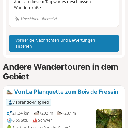
Aber an diesem Tag war es geschlossen.
Wandergrüße
Maschinell übersetzt
Vorherige Nachrichten und Bewertungen
ansehen
Andere Wandertouren in dem
Gebiet
Von La Planquette zum Bois de Fressin
Visorando-Mitglied
21,24 km
+292 m
-287 m
6:55 Std.
Schwer
Start in Fressin (Pas-de-Calais)