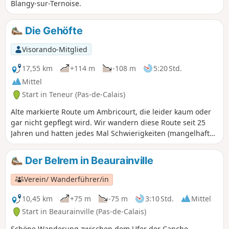
Blangy-sur-Ternoise.
Die Gehöfte
Visorando-Mitglied
17,55 km
+114 m
-108 m
5:20 Std.
Mittel
Start in Teneur (Pas-de-Calais)
Alte markierte Route um Ambricourt, die leider kaum oder
gar nicht gepflegt wird. Wir wandern diese Route seit 25
Jahren und hatten jedes Mal Schwierigkeiten (mangelhafte
Markierungen, unter Brennnesseln begrabene oder schwer
begehbare Wege).Der Start in Teneur ermöglicht es,
Der Belrem in Beaurainville
zweimal am herrlichen Kalksteinhügel von Teneur
vorbeizukommen. Rehe sind oft im oder um den Bois de
Verein/ Wanderführer/in
Crépy zu sehen. Der Weg zwischen den Punkten (2) und (6)
ist in sehr schlechtem Zustand. Wenn möglich, vermeiden
10,45 km
+75 m
-75 m
3:10 Std.
Mittel
Sie die Zeit zwischen Mitte Juni und Mitte August, da die
Start in Beaurainville (Pas-de-Calais)
Passage nach dem Punkt (3) einfacher ist, wenn das Feld
Schöne Wanderung zwischen dem Ufer der Canche,