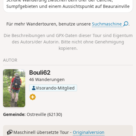
noch nicht zu weit bepflanzt oder bereits abgeerntet ist.
Sumpfgebieten und einem Aussichtspunkt auf Beaurainville
Für mehr Wandertouren, benutze unsere
Suchmaschine
.
Die Beschreibungen und GPX-Daten dieser Tour sind Eigentum
des Autors/der Autorin. Bitte nicht ohne Genehmigung
kopieren.
AUTOR
Bouli62
46 Wanderungen
Visorando-Mitglied
Gemeinde:
Ostreville (62130)
Maschinell übersetzte Tour -
Originalversion