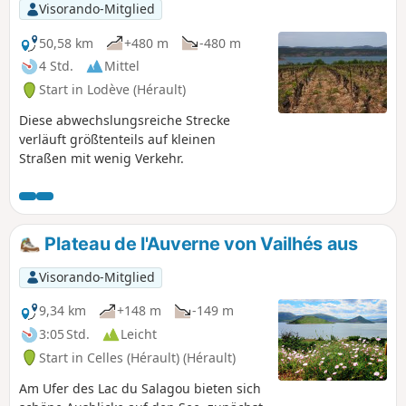
Visorando-Mitglied
50,58 km
+480 m
-480 m
4 Std.
Mittel
Start in Lodève (Hérault)
Diese abwechslungsreiche Strecke
verläuft größtenteils auf kleinen
Straßen mit wenig Verkehr.
Plateau de l'Auverne von Vailhés aus
Visorando-Mitglied
9,34 km
+148 m
-149 m
3:05 Std.
Leicht
Start in Celles (Hérault) (Hérault)
Am Ufer des Lac du Salagou bieten sich