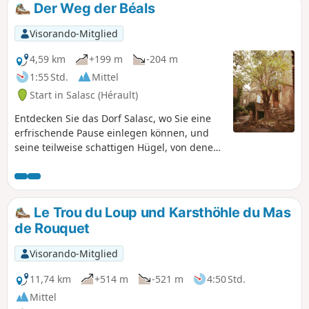
Der Weg der Béals
Visorando-Mitglied
4,59 km
+199 m
-204 m
1:55 Std.
Mittel
Start in Salasc (Hérault)
Entdecken Sie das Dorf Salasc, wo Sie eine
erfrischende Pause einlegen können, und
seine teilweise schattigen Hügel, von denen
aus Sie einen Blick auf die Umgebung und
das Tal von Salagou genießen können. Die
Béals sind Bewässerungskanäle, die lange
Zeit die Gärten bewässert haben und deren
Le Trou du Loup und Karsthöhle du Mas
Nutzen Salasc bis heute bewahrt hat. Diese
de Rouquet
Wanderung kann je nach Brandgefahr
verboten sein. Schauen Sie sich bitte die
Visorando-Mitglied
Karte an.
11,74 km
+514 m
-521 m
4:50 Std.
Mittel