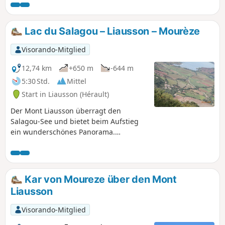
alten Weg zum Mas de Pradels. Der Rückweg führt zur
Montagne de la Boutine, von der aus man über einen
serpeninenartigen Pfad hinabsteigt.
Lac du Salagou – Liausson – Mourèze
Visorando-Mitglied
12,74 km
+650 m
-644 m
5:30 Std.
Mittel
Start in Liausson (Hérault)
Der Mont Liausson überragt den
Salagou-See und bietet beim Aufstieg
ein wunderschönes Panorama.
Wanderung am 11.05.2023 mit Hérault
Tourisme geändert. Siehe praktische
Informationen. Diese Wanderung kann
je nach Brandgefahr gesperrt sein.
Kar von Moureze über den Mont
Schau dir bitte die Karte an.
Liausson
Visorando-Mitglied