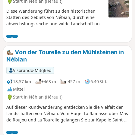
Start in Nébian (Hérault)
Diese Wanderung führt zu den historischen
Stätten des Gebiets von Nébian, durch eine
abwechslungsreiche und wilde Landschaft und
auf Wegen, die möglichst keine viel begehenen
Straßen kreuzen und gleichzeitig
bemerkenswerte Ausblicke bieten.
Von der Tourelle zu den Mühlsteinen in
Nébian
Visorando-Mitglied
18,57 km
+463 m
-457 m
6:40 Std.
Mittel
Start in Nébian (Hérault)
Auf dieser Rundwanderung entdecken Sie die Vielfalt der
Landschaften von Nébian. Vom Hügel La Ramasse über Mas
de Roujou und La Tourelle gelangen Sie zur Kapelle Saint-
Jean und überqueren die Dourbie, um zum Weiler Les
Baumes zu gelangen. Genießen Sie auch die schattigen