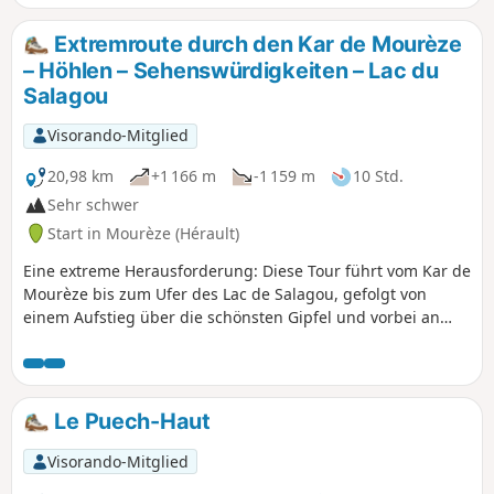
Extremroute durch den Kar de Mourèze
– Höhlen – Sehenswürdigkeiten – Lac du
Salagou
Visorando-Mitglied
20,98 km
+1 166 m
-1 159 m
10 Std.
Sehr schwer
Start in Mourèze (Hérault)
Eine extreme Herausforderung: Diese Tour führt vom Kar de
Mourèze bis zum Ufer des Lac de Salagou, gefolgt von
einem Aufstieg über die schönsten Gipfel und vorbei an
mehreren Sehenswürdigkeiten entlang der Strecke. So viele
Kilometer wie Sehenswürdigkeiten! Prähistorische Stätte
und UNESCO-Geopark, Natura 2000
Le Puech-Haut
Visorando-Mitglied