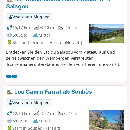
Salagou
Visorando-Mitglied
15,17 km
+260 m
-261 m
5:05 Std.
Mittel
Start in Clermont-l'Hérault (Hérault)
Entdecken Sie den Lac du Salagou vom Plateau aus und
seine zwischen den Weinbergen verstreuten
Trockenmauerunterstände. Herden von Tieren, die von 2 bis
5 Patou-Hunden bewacht werden. Diese Wanderung sollte
mit Hunden vermieden werden! Siehe praktische
Informationen.
Lou Camin Farrat ab Soubès
Visorando-Mitglied
12,23 km
+527 m
-527 m
5:00 Std.
Mittel
Start in Soubès (Hérault)