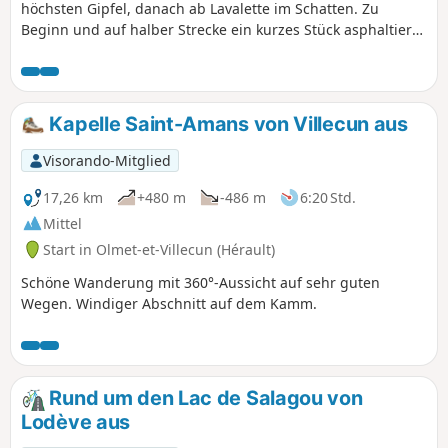
höchsten Gipfel, danach ab Lavalette im Schatten. Zu
Beginn und auf halber Strecke ein kurzes Stück asphaltierte
Straße.
Kapelle Saint-Amans von Villecun aus
Visorando-Mitglied
17,26 km
+480 m
-486 m
6:20 Std.
Mittel
Start in Olmet-et-Villecun (Hérault)
Schöne Wanderung mit 360°-Aussicht auf sehr guten
Wegen. Windiger Abschnitt auf dem Kamm.
Rund um den Lac de Salagou von
Lodève aus