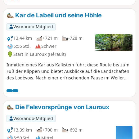
Kar de Labeil und seine Höhle
Visorando-Mitglied
13,44 km
+721 m
-728 m
5:55 Std.
Schwer
Start in Lauroux (Hérault)
Inmitten eines Kar aus Kalkstein führt diese Route bis zum
Fuß der Klippen und bietet Ausblicke auf die Landschaften
des Lodévois. Nach einer erfrischenden Pause im Weiler
Labeil mit seiner ausgebauten Höhle geht es weiter über
das Plateau, durch einen dunklen Wald und dann über die
Causse inmitten eines Felsengewirrs.
Die Felsvorsprünge von Lauroux
Visorando-Mitglied
13,39 km
+700 m
-692 m
5:50 Std.
Mittel