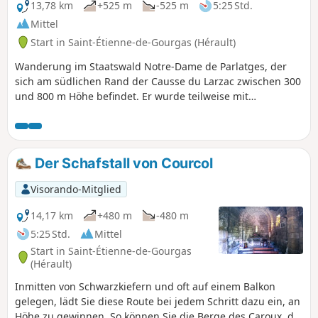
13,78 km
+525 m
-525 m
5:25 Std.
Mittel
Start in Saint-Étienne-de-Gourgas (Hérault)
Wanderung im Staatswald Notre-Dame de Parlatges, der
sich am südlichen Rand der Causse du Larzac zwischen 300
und 800 m Höhe befindet. Er wurde teilweise mit
Schwarzkiefern, Ahornbäumen und Laub-Eichen
aufgeforstet, wird von Steinadlern und Gänsegeiern
überflogen und beherbergt mehrere geschützte Arten wie
den Feuersalamander. Im Frühling explodiert die
Der Schafstall von Courcol
Duftpalette, insbesondere durch die Blüte von Ginster,
Platterbsen und einer Vielzahl von Kräutern.
Visorando-Mitglied
14,17 km
+480 m
-480 m
5:25 Std.
Mittel
Start in Saint-Étienne-de-Gourgas
(Hérault)
Inmitten von Schwarzkiefern und oft auf einem Balkon
gelegen, lädt Sie diese Route bei jedem Schritt dazu ein, an
Höhe zu gewinnen. So können Sie die Berge des Caroux, die