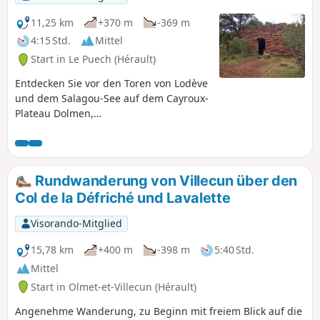
11,25 km
+370 m
-369 m
4:15 Std.
Mittel
Start in Le Puech (Hérault)
Entdecken Sie vor den Toren von Lodève
und dem Salagou-See auf dem Cayroux-
Plateau Dolmen,
Trockenmauerunterstände und
Steinzäune inmitten einer Landschaft
aus „Ruffes“, einem erstaunlichen roten
Erdreich.
Rundwanderung von Villecun über den
Col de la Défriché und Lavalette
Visorando-Mitglied
15,78 km
+400 m
-398 m
5:40 Std.
Mittel
Start in Olmet-et-Villecun (Hérault)
Angenehme Wanderung, zu Beginn mit freiem Blick auf die