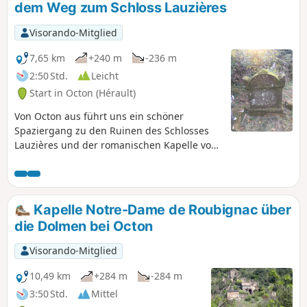
dem Weg zum Schloss Lauzières
Visorando-Mitglied
7,65 km
+240 m
-236 m
2:50 Std.
Leicht
Start in Octon (Hérault)
Von Octon aus führt uns ein schöner
Spaziergang zu den Ruinen des Schlosses
Lauzières und der romanischen Kapelle von
Roubignac aus dem 12. Jahrhundert.
Kapelle Notre-Dame de Roubignac über
die Dolmen bei Octon
Visorando-Mitglied
10,49 km
+284 m
-284 m
3:50 Std.
Mittel