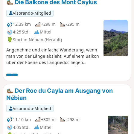
Die Balkone des Mont Caylus
Visorando-Mitglied
12,39 km
+298 m
-295 m
4:25 Std.
Mittel
Start in Nébian (Hérault)
Angenehme und einfache Wanderung, wenn
man von der Länge absieht. Auf einem Balkon
über der Ebene des Languedoc liegen
Nébian, Clermont-l'Hérault, Villeneuvette und
Lieuran-Cabrières.
Der Roc du Cayla am Ausgang von
Nébian
Visorando-Mitglied
11,10 km
+305 m
-298 m
4:05 Std.
Mittel