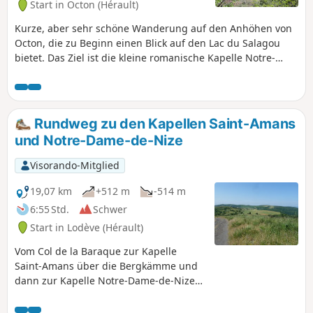
Start in Octon (Hérault)
Kurze, aber sehr schöne Wanderung auf den Anhöhen von
Octon, die zu Beginn einen Blick auf den Lac du Salagou
bietet. Das Ziel ist die kleine romanische Kapelle Notre-
Dame de Roubignac (7), aber es gibt noch weitere kleine
Ziele: den Dolmen und die Ruinen der Burg von Octon, die
von der anderen Seite des Tals aus zu sehen sind.
Rundweg zu den Kapellen Saint-Amans
und Notre-Dame-de-Nize
Visorando-Mitglied
19,07 km
+512 m
-514 m
6:55 Std.
Schwer
Start in Lodève (Hérault)
Vom Col de la Baraque zur Kapelle
Saint-Amans über die Bergkämme und
dann zur Kapelle Notre-Dame-de-Nize
durch einen Kastanienhain.