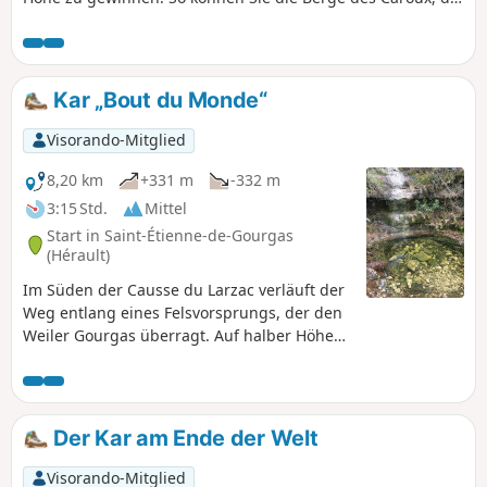
Escandorgue und sogar das große Blau erahnen. Der
größte Teil der Strecke verläuft auf Waldwegen.
Kar „Bout du Monde“
Visorando-Mitglied
8,20 km
+331 m
-332 m
3:15 Std.
Mittel
Start in Saint-Étienne-de-Gourgas
(Hérault)
Im Süden der Causse du Larzac verläuft der
Weg entlang eines Felsvorsprungs, der den
Weiler Gourgas überragt. Auf halber Höhe
des Kar führt ein Weg zwischen Wäldern
und Felsen hindurch und überquert die
Flussbetten der kleinen Nebenflüsse des
Baches La Brèze: Aven, Figaret und Rieussec.
Der Kar am Ende der Welt
Unterhalb öffnet sich das Tal mit seinen
abwechslungsreichen Landschaften: hier
Visorando-Mitglied