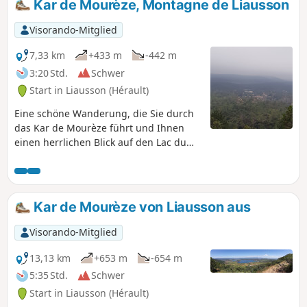
Kar de Mourèze, Montagne de Liausson
abseits der ausgetretenen Pfade
unterwegs sind. Der Weg ist in den
Visorando-Mitglied
Ruffes (roter Erde) nicht immer leicht zu
erkennen. Rückweg über Mas Bousquet
7,33 km
+433 m
-442 m
und Mas Valos le Vieux und Valos le Bas.
3:20 Std.
Schwer
Keine Markierungen – GPS sehr
Start in Liausson (Hérault)
nützlich.
Eine schöne Wanderung, die Sie durch
das Kar de Mourèze führt und Ihnen
einen herrlichen Blick auf den Lac du
Salagou bietet. Diese Wanderung kann
je nach Brandgefahr verboten sein.
Denken Sie daran, die Karte zu
konsultieren.
Kar de Mourèze von Liausson aus
Visorando-Mitglied
13,13 km
+653 m
-654 m
5:35 Std.
Schwer
Start in Liausson (Hérault)