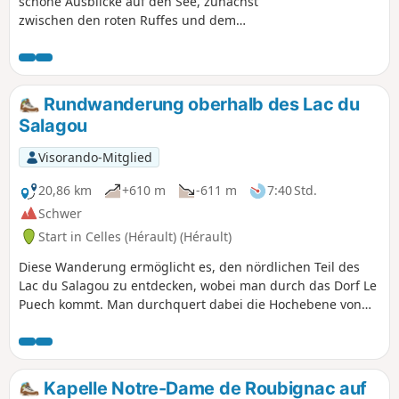
schöne Ausblicke auf den See, zunächst
zwischen den roten Ruffes und dem
blauen Wasser des Sees, dann vom
Balkon am Rande des Plateaus von
Auverne aus.
Rundwanderung oberhalb des Lac du
Salagou
Visorando-Mitglied
20,86 km
+610 m
-611 m
7:40 Std.
Schwer
Start in Celles (Hérault) (Hérault)
Diese Wanderung ermöglicht es, den nördlichen Teil des
Lac du Salagou zu entdecken, wobei man durch das Dorf Le
Puech kommt. Man durchquert dabei die Hochebene von
Cayroux und entdeckt das Dorf Celles.
Kapelle Notre-Dame de Roubignac auf