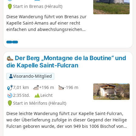
Start in Brenas (Hérault)
Diese Wanderung führt von Brenas zur
Kapelle Saint-Amans auf einer recht
einfachen und abwechslungsreichen
Route.
Der Berg „Montagne de la Boutine“ und
die Kapelle Saint-Fulcran
Visorando-Mitglied
7,01 km
+196 m
-196 m
2:35 Std.
Leicht
Start in Mérifons (Hérault)
Diese leichte Wanderung führt zur Kapelle Saint-Fulcran,
wo der Überlieferung zufolge in dieser Gegend der Heilige
Fulcran geboren wurde, der von 949 bis 1006 Bischof von
Lodève war. Anschließend erfolgt der Aufstieg über einen