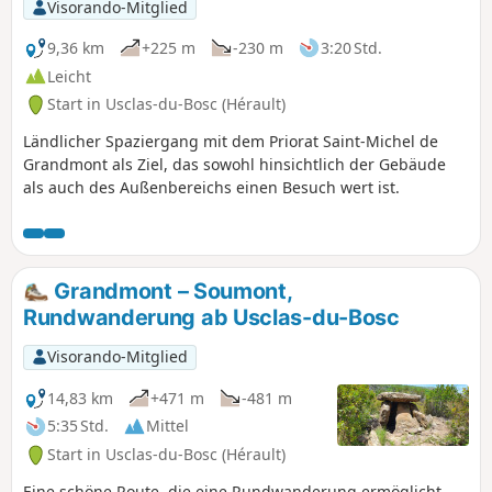
Visorando-Mitglied
9,36 km
+225 m
-230 m
3:20 Std.
Leicht
Start in Usclas-du-Bosc (Hérault)
Ländlicher Spaziergang mit dem Priorat Saint-Michel de
Grandmont als Ziel, das sowohl hinsichtlich der Gebäude
als auch des Außenbereichs einen Besuch wert ist.
Grandmont – Soumont,
Rundwanderung ab Usclas-du-Bosc
Visorando-Mitglied
14,83 km
+471 m
-481 m
5:35 Std.
Mittel
Start in Usclas-du-Bosc (Hérault)
Eine schöne Route, die eine Rundwanderung ermöglicht