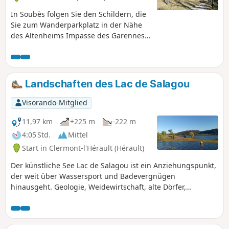
In Soubès folgen Sie den Schildern, die
Sie zum Wanderparkplatz in der Nähe
des Altenheims Impasse des Garennes
führen. Dann folgen Sie einfach den
gelben Markierungen über den
botanischen Pfad und die alte
Salzstraße, die zu den Ausläufern des
Landschaften des Lac de Salagou
Larzac führt. Diese Wanderung bietet
einen atemberaubenden Blick auf den
Visorando-Mitglied
Kar du Bout du Monde, bevor Sie über
den Camin Farrat zu unserem
11,97 km
+225 m
-222 m
Ausgangspunkt zurückkehren.
4:05 Std.
Mittel
Start in Clermont-l'Hérault (Hérault)
Der künstliche See Lac de Salagou ist ein Anziehungspunkt,
der weit über Wassersport und Badevergnügen
hinausgeht. Geologie, Weidewirtschaft, alte Dörfer,
Trockenmauerunterstände und Weinberge runden den Reiz
dieser Region ab, die am Ende des Sommers wieder zur
Ruhe kommt.