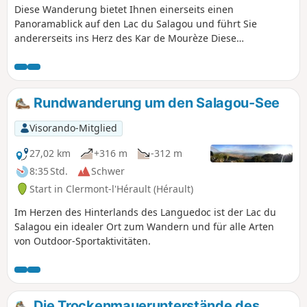
Diese Wanderung bietet Ihnen einerseits einen
Panoramablick auf den Lac du Salagou und führt Sie
andererseits ins Herz des Kar de Mourèze Diese
Wanderung kann je nach Brandgefahr gesperrt sein.
Denken Sie daran, die Karte zu konsultieren.
Rundwanderung um den Salagou-See
Visorando-Mitglied
27,02 km
+316 m
-312 m
8:35 Std.
Schwer
Start in Clermont-l'Hérault (Hérault)
Im Herzen des Hinterlands des Languedoc ist der Lac du
Salagou ein idealer Ort zum Wandern und für alle Arten
von Outdoor-Sportaktivitäten.
Die Trockenmauerunterstände des