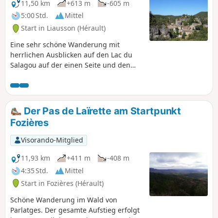
11,50 km
+613 m
-605 m
5:00 Std.
Mittel
Start in Liausson (Hérault)
Eine sehr schöne Wanderung mit
herrlichen Ausblicken auf den Lac du
Salagou auf der einen Seite und den
Cirque de Mouréze auf der anderen
Seite sowie mit herrlichen Ausblicken
auf die Cevennen und das Mittelmeer.
Wanderung am 11.05.2023 mit Hérault
Der Pas de Laïrette am Startpunkt
Tourisme geändert. Siehe praktische
Fozières
Informationen. Diese Wanderung kann
je nach Brandgefahr gesperrt werden.
Visorando-Mitglied
Bitte konsultieren Sie die Karte.
11,93 km
+411 m
-408 m
4:35 Std.
Mittel
Start in Fozières (Hérault)
Schöne Wanderung im Wald von
Parlatges. Der gesamte Aufstieg erfolgt