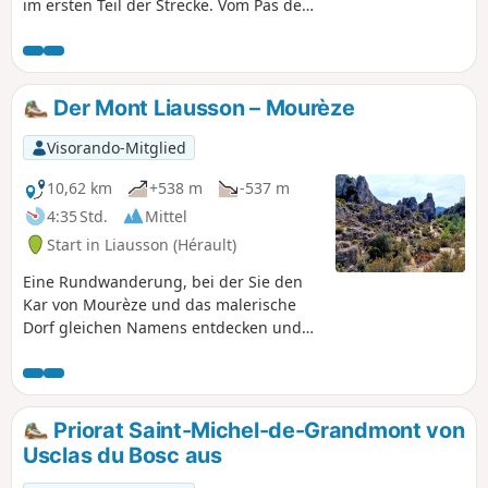
im ersten Teil der Strecke. Vom Pas de
Laïrette aus hat man eine
wunderschöne Aussicht bis zum
Mittelmeer und bei schönem Wetter
sogar bis zu den Pyrenäen.Die Route
Der Mont Liausson – Mourèze
führt teilweise über nicht markierte
Wege. Aufgrund der zahlreichen
Visorando-Mitglied
Kreuzungen kleiner Pfade ist die
Verwendung eines GPS-Geräts
10,62 km
+538 m
-537 m
empfehlenswert.
4:35 Std.
Mittel
Start in Liausson (Hérault)
Eine Rundwanderung, bei der Sie den
Kar von Mourèze und das malerische
Dorf gleichen Namens entdecken und
einen außergewöhnlichen Blick auf den
Lac du Salagou genießen können.
Wanderung am 11.05.2023 mit Hérault
Tourisme geändert. Siehe praktische
Priorat Saint-Michel-de-Grandmont von
Informationen. Diese Wanderung kann
Usclas du Bosc aus
je nach Brandgefahr gesperrt werden.
Bitte konsultieren Sie die Karte.