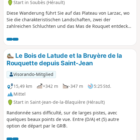
Start in Soubès (Hérault)
Diese Wanderung führt Sie auf das Plateau von Larzac, wo
Sie die charakteristischen Landschaften, zwei der
zahlreichen Schluchten und das Mas de Rouquet entdecken
können, ein Zeugnis der landwirtschaftlichen Tätigkeit im
19. Jahrhundert.
Le Bois de Latude et la Bruyère de la
Rouquette depuis Saint-Jean
Visorando-Mitglied
15,49 km
+342 m
-347 m
5:25 Std.
Mittel
Start in Saint-Jean-de-la-Blaquière (Hérault)
Randonnée sans difficulté, sur de larges pistes, avec
quelques beaux points de vue. Entre (D/A) et (5) autre
option de départ par le GR®.