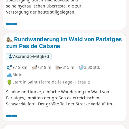
Pôle Tourisme de Nature & Espaces Protégés (Zentrum für
seine hydraulischen Überreste, die zur
Naturtourismus und Schutzgebiete)
Versorgung der heute stillgelegten
königlichen Manufaktur dienten.
Rundwanderung im Wald von Parlatges
zum Pas de Cabane
Visorando-Mitglied
9,18 km
+318 m
-315 m
3:30 Std.
Mittel
Start in Saint-Pierre-de-la-Fage (Hérault)
Schöne und kurze, einfache Wanderung im Wald von
Parlatges, inmitten der großen österreichischen
Schwarzkiefern. Der größte Teil der Strecke verläuft im
Schatten, und auf dem Start am Parkplatz stehen
Picknicktische zur Verfügung.