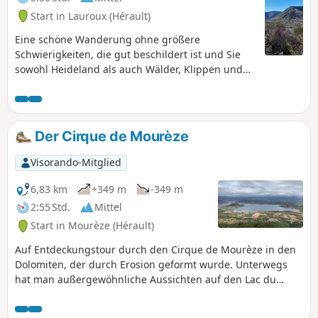
Start in Lauroux (Hérault)
Eine schöne Wanderung ohne größere
Schwierigkeiten, die gut beschildert ist und Sie
sowohl Heideland als auch Wälder, Klippen und
Kalkplateau entdecken lässt.
Der Cirque de Mourèze
Visorando-Mitglied
6,83 km
+349 m
-349 m
2:55 Std.
Mittel
Start in Mourèze (Hérault)
Auf Entdeckungstour durch den Cirque de Mourèze in den
Dolomiten, der durch Erosion geformt wurde. Unterwegs
hat man außergewöhnliche Aussichten auf den Lac du
Salagou und die Mittelmeerküste.