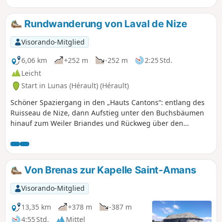
Rundwanderung von Laval de Nize
Visorando-Mitglied
6,06 km
+252 m
-252 m
2:25 Std.
Leicht
Start in Lunas (Hérault) (Hérault)
Schöner Spaziergang in den „Hauts Cantons“: entlang des
Ruisseau de Nize, dann Aufstieg unter den Buchsbäumen
hinauf zum Weiler Briandes und Rückweg über den
„Sentier du facteur“.
Von Brenas zur Kapelle Saint-Amans
Visorando-Mitglied
13,35 km
+378 m
-387 m
4:55 Std.
Mittel