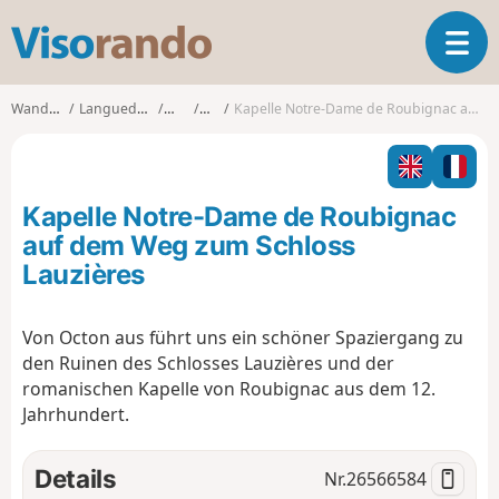
V
T
i
o
s
g
o
Wanderungen
Languedoc-Roussillon
Hérault
Octon
Kapelle Notre-Dame de Roubignac auf dem Weg zum Schloss Lauzières
g
r
l
a
e
n
n
d
Kapelle Notre-Dame de Roubignac
a
o
v
auf dem Weg zum Schloss
i
Lauzières
g
a
t
Von Octon aus führt uns ein schöner Spaziergang zu
i
den Ruinen des Schlosses Lauzières und der
o
romanischen Kapelle von Roubignac aus dem 12.
n
Jahrhundert.
Details
Nr.
26566584