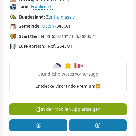
Land:
Frankreich
Bundesland:
Zentralmassiv
Gemeinde:
Octon
(34800)
Start/Ziel:
N 43.654713° / E 3.303052°
IGN-Karte(n):
Ref. 2643OT
Stündliche Wettervorhersage
Entdecke Visorando Premium
In der mobilen App anzeigen