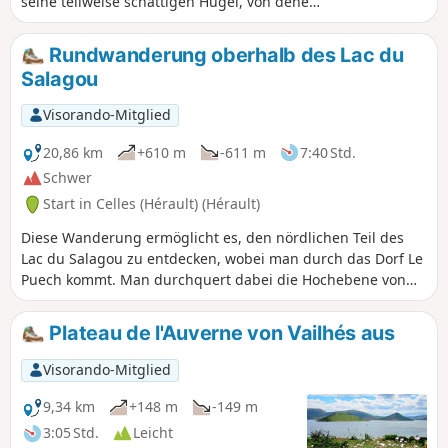
seine teilweise schattigen Hügel, von denen
aus Sie einen Blick auf die Umgebung und
das Tal von Salagou genießen können. Die
Rundwanderung oberhalb des Lac du
Béals sind Bewässerungskanäle, die lange
Salagou
Zeit die Gärten bewässert haben und deren
Nutzen Salasc bis heute bewahrt hat. Diese
Visorando-Mitglied
Wanderung kann je nach Brandgefahr
verboten sein. Schauen Sie sich bitte die
20,86 km
+610 m
-611 m
7:40 Std.
Karte an.
Schwer
Start in Celles (Hérault) (Hérault)
Diese Wanderung ermöglicht es, den nördlichen Teil des
Lac du Salagou zu entdecken, wobei man durch das Dorf Le
Puech kommt. Man durchquert dabei die Hochebene von
Cayroux und entdeckt das Dorf Celles.
Plateau de l'Auverne von Vailhés aus
Visorando-Mitglied
9,34 km
+148 m
-149 m
3:05 Std.
Leicht