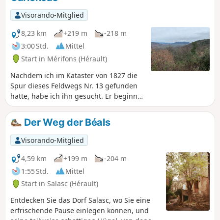
Visorando-Mitglied
8,23 km
+219 m
-218 m
3:00 Std.
Mittel
Start in Mérifons (Hérault)
Nachdem ich im Kataster von 1827 die
Spur dieses Feldwegs Nr. 13 gefunden
hatte, habe ich ihn gesucht. Er beginnt
in Lieude und führt durch das Tal Las
Moles hinauf. Diese Wanderung ist
Der Weg der Béals
ergehenen Wanderern vorbehalten, die
sich im Gelände auskennen und gerne
Visorando-Mitglied
abseits der ausgetretenen Pfade
unterwegs sind. Der Weg ist in den
4,59 km
+199 m
-204 m
Ruffes (roter Erde) nicht immer leicht zu
1:55 Std.
Mittel
erkennen. Rückweg über Mas Bousquet
Start in Salasc (Hérault)
und Mas Valos le Vieux und Valos le Bas.
Keine Markierungen – GPS sehr
Entdecken Sie das Dorf Salasc, wo Sie eine
nützlich.
erfrischende Pause einlegen können, und