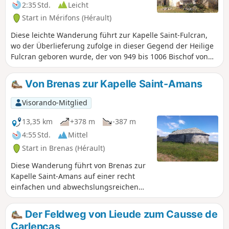
2:35 Std.
Leicht
Start in Mérifons (Hérault)
Diese leichte Wanderung führt zur Kapelle Saint-Fulcran,
wo der Überlieferung zufolge in dieser Gegend der Heilige
Fulcran geboren wurde, der von 949 bis 1006 Bischof von
Lodève war. Anschließend erfolgt der Aufstieg über einen
alten Weg zum Mas de Pradels. Der Rückweg führt zur
Von Brenas zur Kapelle Saint-Amans
Montagne de la Boutine, von der aus man über einen
serpeninenartigen Pfad hinabsteigt.
Visorando-Mitglied
13,35 km
+378 m
-387 m
4:55 Std.
Mittel
Start in Brenas (Hérault)
Diese Wanderung führt von Brenas zur
Kapelle Saint-Amans auf einer recht
einfachen und abwechslungsreichen
Route.
Der Feldweg von Lieude zum Causse de
Carlencas