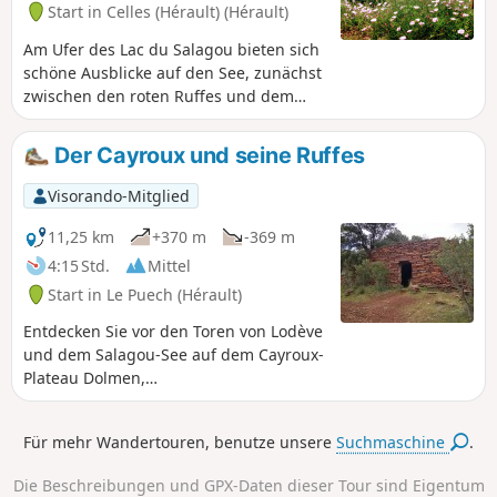
Start in Celles (Hérault) (Hérault)
Am Ufer des Lac du Salagou bieten sich
schöne Ausblicke auf den See, zunächst
zwischen den roten Ruffes und dem
blauen Wasser des Sees, dann vom
Balkon am Rande des Plateaus von
Der Cayroux und seine Ruffes
Auverne aus.
Visorando-Mitglied
11,25 km
+370 m
-369 m
4:15 Std.
Mittel
Start in Le Puech (Hérault)
Entdecken Sie vor den Toren von Lodève
und dem Salagou-See auf dem Cayroux-
Plateau Dolmen,
Trockenmauerunterstände und
Steinzäune inmitten einer Landschaft
Für mehr Wandertouren, benutze unsere
Suchmaschine
.
aus „Ruffes“, einem erstaunlichen roten
Erdreich.
Die Beschreibungen und GPX-Daten dieser Tour sind Eigentum