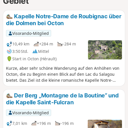
Gebiet
Kapelle Notre-Dame de Roubignac über
die Dolmen bei Octon
Visorando-Mitglied
10,49 km
+284 m
-284 m
3:50 Std.
Mittel
Start in Octon (Hérault)
Kurze, aber sehr schöne Wanderung auf den Anhöhen von
Octon, die zu Beginn einen Blick auf den Lac du Salagou
bietet. Das Ziel ist die kleine romanische Kapelle Notre-
Dame de Roubignac (7), aber es gibt noch weitere kleine
Ziele: den Dolmen und die Ruinen der Burg von Octon, die
Der Berg „Montagne de la Boutine“ und
von der anderen Seite des Tals aus zu sehen sind.
die Kapelle Saint-Fulcran
Visorando-Mitglied
7,01 km
+196 m
-196 m