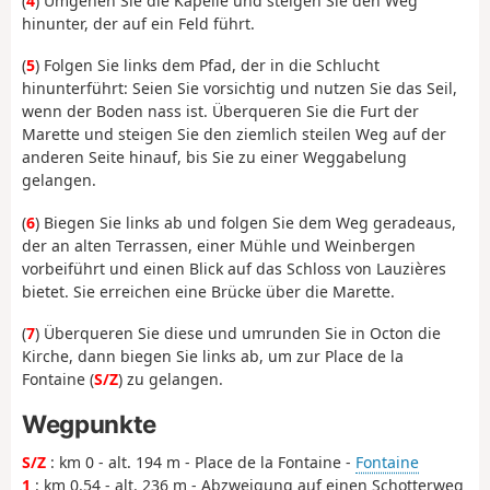
(
4
) Umgehen Sie die Kapelle und steigen Sie den Weg
hinunter, der auf ein Feld führt.
(
5
) Folgen Sie links dem Pfad, der in die Schlucht
hinunterführt: Seien Sie vorsichtig und nutzen Sie das Seil,
wenn der Boden nass ist. Überqueren Sie die Furt der
Marette und steigen Sie den ziemlich steilen Weg auf der
anderen Seite hinauf, bis Sie zu einer Weggabelung
gelangen.
(
6
) Biegen Sie links ab und folgen Sie dem Weg geradeaus,
der an alten Terrassen, einer Mühle und Weinbergen
vorbeiführt und einen Blick auf das Schloss von Lauzières
bietet. Sie erreichen eine Brücke über die Marette.
(
7
) Überqueren Sie diese und umrunden Sie in Octon die
Kirche, dann biegen Sie links ab, um zur Place de la
Fontaine (
S/Z
) zu gelangen.
Wegpunkte
S/Z
: km 0 - alt. 194 m - Place de la Fontaine -
Fontaine
1
: km 0.54 - alt. 236 m - Abzweigung auf einen Schotterweg