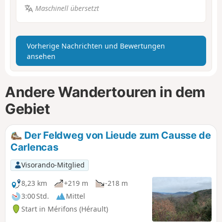
Maschinell übersetzt
Vorherige Nachrichten und Bewertungen
ansehen
Andere Wandertouren in dem
Gebiet
Der Feldweg von Lieude zum Causse de
Carlencas
Visorando-Mitglied
8,23 km
+219 m
-218 m
3:00 Std.
Mittel
Start in Mérifons (Hérault)