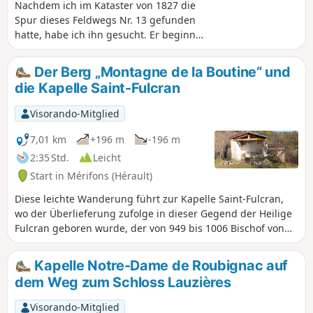
Nachdem ich im Kataster von 1827 die
Spur dieses Feldwegs Nr. 13 gefunden
hatte, habe ich ihn gesucht. Er beginnt
in Lieude und führt durch das Tal Las
Moles hinauf. Diese Wanderung ist
Der Berg „Montagne de la Boutine“ und
ergehenen Wanderern vorbehalten, die
die Kapelle Saint-Fulcran
sich im Gelände auskennen und gerne
abseits der ausgetretenen Pfade
Visorando-Mitglied
unterwegs sind. Der Weg ist in den
Ruffes (roter Erde) nicht immer leicht zu
7,01 km
+196 m
-196 m
erkennen. Rückweg über Mas Bousquet
2:35 Std.
Leicht
und Mas Valos le Vieux und Valos le Bas.
Start in Mérifons (Hérault)
Keine Markierungen – GPS sehr
nützlich.
Diese leichte Wanderung führt zur Kapelle Saint-Fulcran,
wo der Überlieferung zufolge in dieser Gegend der Heilige
Fulcran geboren wurde, der von 949 bis 1006 Bischof von
Lodève war. Anschließend erfolgt der Aufstieg über einen
alten Weg zum Mas de Pradels. Der Rückweg führt zur
Kapelle Notre-Dame de Roubignac auf
Montagne de la Boutine, von der aus man über einen
dem Weg zum Schloss Lauzières
serpeninenartigen Pfad hinabsteigt.
Visorando-Mitglied