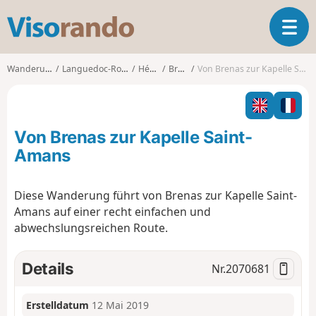
V
T
i
o
s
g
o
Wanderungen
Languedoc-Roussillon
Hérault
Brenas
Von Brenas zur Kapelle Saint-Amans
g
r
l
a
e
n
n
d
Von Brenas zur Kapelle Saint-
a
o
v
Amans
i
g
Diese Wanderung führt von Brenas zur Kapelle Saint-
a
Amans auf einer recht einfachen und
t
i
abwechslungsreichen Route.
o
n
Details
Nr.
2070681
Erstelldatum
12 Mai 2019