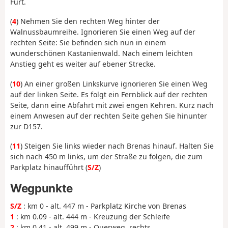
Furt.
(
4
) Nehmen Sie den rechten Weg hinter der
Walnussbaumreihe. Ignorieren Sie einen Weg auf der
rechten Seite: Sie befinden sich nun in einem
wunderschönen Kastanienwald. Nach einem leichten
Anstieg geht es weiter auf ebener Strecke.
(
10
) An einer großen Linkskurve ignorieren Sie einen Weg
auf der linken Seite. Es folgt ein Fernblick auf der rechten
Seite, dann eine Abfahrt mit zwei engen Kehren. Kurz nach
einem Anwesen auf der rechten Seite gehen Sie hinunter
zur D157.
(
11
) Steigen Sie links wieder nach Brenas hinauf. Halten Sie
sich nach 450 m links, um der Straße zu folgen, die zum
Parkplatz hinaufführt (
S/Z
)
Wegpunkte
S/Z
: km 0 - alt. 447 m - Parkplatz Kirche von Brenas
1
: km 0.09 - alt. 444 m - Kreuzung der Schleife
2
: km 0.41 - alt. 499 m - Querweg, rechts