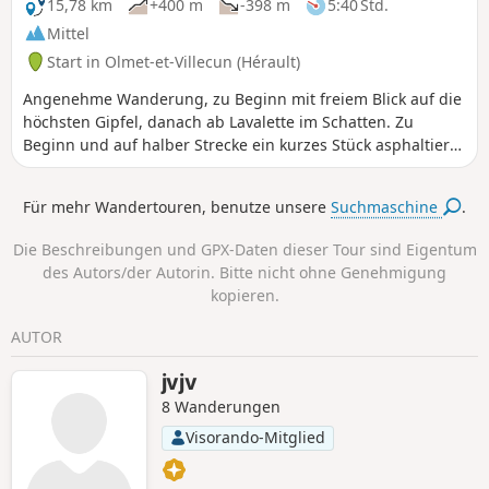
15,78 km
+400 m
-398 m
5:40 Std.
Mittel
Start in Olmet-et-Villecun (Hérault)
Angenehme Wanderung, zu Beginn mit freiem Blick auf die
höchsten Gipfel, danach ab Lavalette im Schatten. Zu
Beginn und auf halber Strecke ein kurzes Stück asphaltierte
Straße.
Für mehr Wandertouren, benutze unsere
Suchmaschine
.
Die Beschreibungen und GPX-Daten dieser Tour sind Eigentum
des Autors/der Autorin. Bitte nicht ohne Genehmigung
kopieren.
AUTOR
jvjv
8 Wanderungen
Visorando-Mitglied