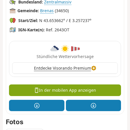
Bundesland:
Zentralmassiv
Gemeinde:
Brenas
(34650)
Start/Ziel:
N 43.653662° / E 3.257237°
IGN-Karte(n):
Ref. 2643OT
Stündliche Wettervorhersage
Entdecke Visorando Premium
In der mobilen App anzeigen
Fotos