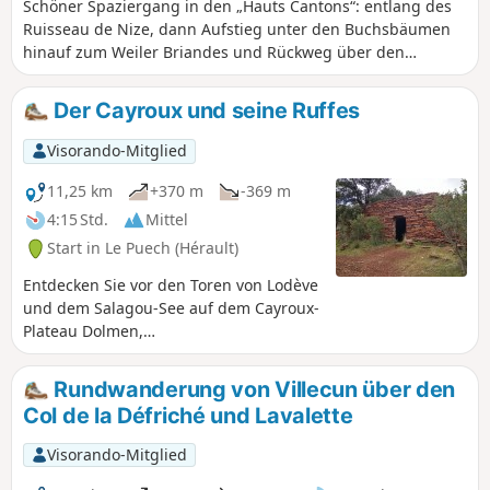
Schöner Spaziergang in den „Hauts Cantons“: entlang des
Ruisseau de Nize, dann Aufstieg unter den Buchsbäumen
hinauf zum Weiler Briandes und Rückweg über den
„Sentier du facteur“.
Der Cayroux und seine Ruffes
Visorando-Mitglied
11,25 km
+370 m
-369 m
4:15 Std.
Mittel
Start in Le Puech (Hérault)
Entdecken Sie vor den Toren von Lodève
und dem Salagou-See auf dem Cayroux-
Plateau Dolmen,
Trockenmauerunterstände und
Steinzäune inmitten einer Landschaft
Rundwanderung von Villecun über den
aus „Ruffes“, einem erstaunlichen roten
Col de la Défriché und Lavalette
Erdreich.
Visorando-Mitglied