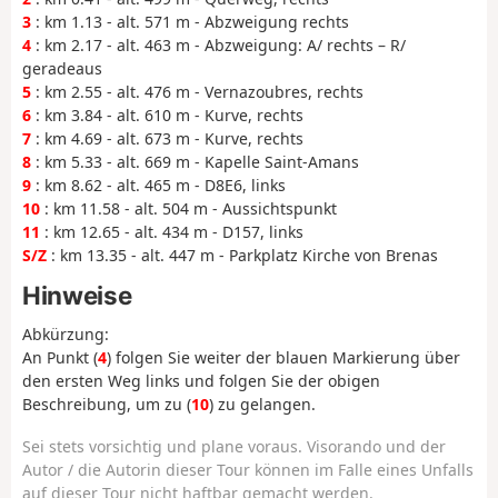
3
: km 1.13 - alt. 571 m - Abzweigung rechts
4
: km 2.17 - alt. 463 m - Abzweigung: A/ rechts – R/
geradeaus
5
: km 2.55 - alt. 476 m - Vernazoubres, rechts
6
: km 3.84 - alt. 610 m - Kurve, rechts
7
: km 4.69 - alt. 673 m - Kurve, rechts
8
: km 5.33 - alt. 669 m - Kapelle Saint-Amans
9
: km 8.62 - alt. 465 m - D8E6, links
10
: km 11.58 - alt. 504 m - Aussichtspunkt
11
: km 12.65 - alt. 434 m - D157, links
S/Z
: km 13.35 - alt. 447 m - Parkplatz Kirche von Brenas
Hinweise
Abkürzung:
An Punkt (
4
) folgen Sie weiter der blauen Markierung über
den ersten Weg links und folgen Sie der obigen
Beschreibung, um zu (
10
) zu gelangen.
Sei stets vorsichtig und plane voraus. Visorando und der
Autor / die Autorin dieser Tour können im Falle eines Unfalls
auf dieser Tour nicht haftbar gemacht werden.