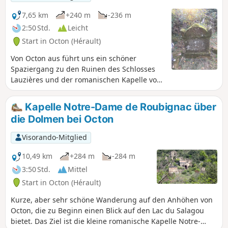
7,65 km
+240 m
-236 m
2:50 Std.
Leicht
Start in Octon (Hérault)
Von Octon aus führt uns ein schöner
Spaziergang zu den Ruinen des Schlosses
Lauzières und der romanischen Kapelle von
Roubignac aus dem 12. Jahrhundert.
Kapelle Notre-Dame de Roubignac über
die Dolmen bei Octon
Visorando-Mitglied
10,49 km
+284 m
-284 m
3:50 Std.
Mittel
Start in Octon (Hérault)
Kurze, aber sehr schöne Wanderung auf den Anhöhen von
Octon, die zu Beginn einen Blick auf den Lac du Salagou
bietet. Das Ziel ist die kleine romanische Kapelle Notre-