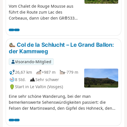
Vom Chalet de Rouge Mousse aus
führt die Route zum Lac des
Corbeaux, dann über den GR®533
zur Roche Beauty (Aussichtspunkt)
und zum Mont Moyenmont (969 m)
bis zur Chaume des Champis und
ihrer Hütte.
Col de la Schlucht – Le Grand Ballon:
der Kammweg
Visorando-Mitglied
26,67 km
+987 m
-779 m
8 Std.
Sehr schwer
Start in Le Valtin (Vosges)
Eine sehr schöne Wanderung, bei der man
bemerkenswerte Sehenswürdigkeiten passiert: die
Felsen der Martinswand, den Gipfel des Hohneck, den
Gipfel des Kastelberg und den Grand Ballon (mit der
„Boule” auf dem Gipfel).