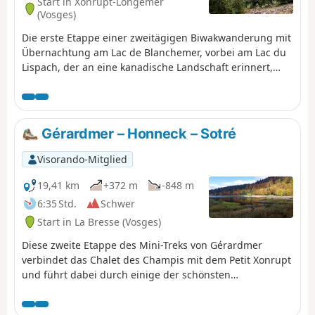
Start in Xonrupt-Longemer
(Vosges)
Die erste Etappe einer zweitägigen Biwakwanderung mit
Übernachtung am Lac de Blanchemer, vorbei am Lac du
Lispach, der an eine kanadische Landschaft erinnert,
und dem Moor von Machais. Schwierigkeitsgrad und
schöner Ausblick könnten diese erste Etappe
zusammenfassen.
Gérardmer – Honneck – Sotré
Visorando-Mitglied
19,41 km
+372 m
-848 m
6:35 Std.
Schwer
Start in La Bresse (Vosges)
Diese zweite Etappe des Mini-Treks von Gérardmer
verbindet das Chalet des Champis mit dem Petit Xonrupt
und führt dabei durch einige der schönsten
Landschaften der Hochvogesen. Nach einem Abstieg ins
Vologne-Tal führt die Route wieder hinauf auf die