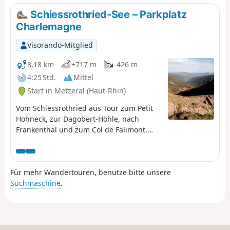
Schiessrothried-See – Parkplatz
Charlemagne
Visorando-Mitglied
8,18 km
+717 m
-426 m
4:25 Std.
Mittel
Start in Metzeral (Haut-Rhin)
Vom Schiessrothried aus Tour zum Petit
Hohneck, zur Dagobert-Höhle, nach
Frankenthal und zum Col de Falimont.
Diese Strecke ist im Winter nicht
befahrbar. Die Strecke zwischen (3), (4), (5)
und (6) ist vom 1. November bis zum 30.
Für mehr Wandertouren, benutze bitte unsere
April 2022 gesperrt (Präfekturbeschluss
Suchmaschine
.
vom 18. Mai 2022).