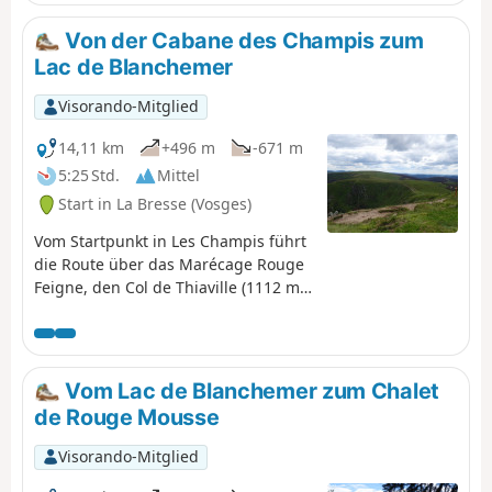
Anhöhen von La Bresse-Hohneck, bevor sie den Lac de la
Lande, den Bergbauerngasthof „Auberge du
Von der Cabane des Champis zum
Schmargult“ und die berühmte „Route des Crêtes“
Lac de Blanchemer
erreicht. Die Wanderung setzt sich mit einem langen
Abstieg fort, der an der Berghütte „Refuge du Sotré“,
Visorando-Mitglied
dem Lac de Retournemer und den Ufern des Lac de
Longemer vorbeiführt, bevor sie das Zentrum von
14,11 km
+496 m
-671 m
Xonrupt-Longemer erreicht. Eine abwechslungsreiche
5:25 Std.
Mittel
Etappe, die Wälder, hochgelegene Strohfelder,
Start in La Bresse (Vosges)
Gletscherseen und bemerkenswerte Panoramen
miteinander verbindet.
Vom Startpunkt in Les Champis führt
die Route über das Marécage Rouge
Feigne, den Col de Thiaville (1112 m),
den Hohneck (1363 m) und den Col
du Wormspel (1277 m) hinunter zum
Lac de Blanchemer.
Vom Lac de Blanchemer zum Chalet
de Rouge Mousse
Visorando-Mitglied