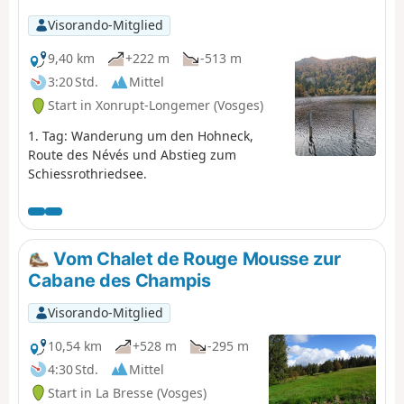
Visorando-Mitglied
9,40 km
+222 m
-513 m
3:20 Std.
Mittel
Start in Xonrupt-Longemer (Vosges)
1. Tag: Wanderung um den Hohneck,
Route des Névés und Abstieg zum
Schiessrothriedsee.
Vom Chalet de Rouge Mousse zur
Cabane des Champis
Visorando-Mitglied
10,54 km
+528 m
-295 m
4:30 Std.
Mittel
Start in La Bresse (Vosges)