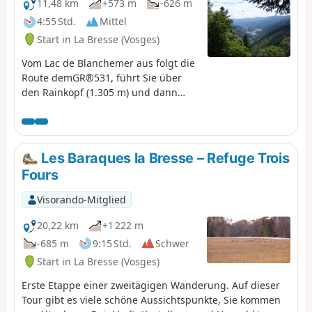
11,48 km
+573 m
-626 m
4:55 Std.
Mittel
Start in La Bresse (Vosges)
Vom Lac de Blanchemer aus folgt die
Route demGR®531, führt Sie über
den Rainkopf (1.305 m) und dann
hinunter zum Tourbière de Machais,
zum Col de Bramont und zum Étang
de Sèchemer, um schließlich zum
Chalet de Rouge Mousse zu
Les Baraques la Bresse – Refuge Trois
gelangen.
Fours
Visorando-Mitglied
20,22 km
+1 222 m
-685 m
9:15 Std.
Schwer
Start in La Bresse (Vosges)
Erste Etappe einer zweitägigen Wanderung. Auf dieser
Tour gibt es viele schöne Aussichtspunkte, Sie kommen