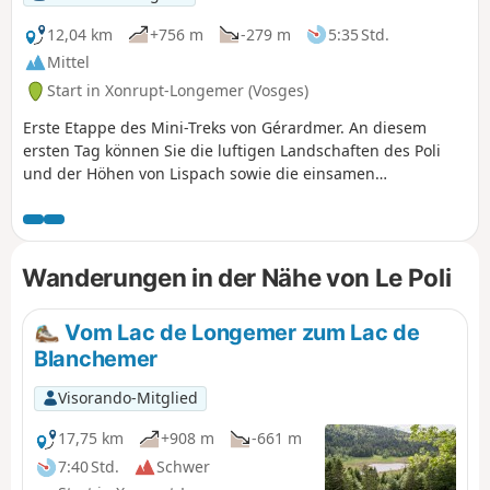
12,04 km
+756 m
-279 m
5:35 Std.
Mittel
Start in Xonrupt-Longemer (Vosges)
Erste Etappe des Mini-Treks von Gérardmer. An diesem
ersten Tag können Sie die luftigen Landschaften des Poli
und der Höhen von Lispach sowie die einsamen
Strohdächer über dem Vallée de Vologne entdecken. Diese
Etappe ermöglicht einen gleichmäßigen Fortschritt zum
Chalet des Champis, dem Ort der Unterkunft und der
Nachtruhe. Es ist auch eine Gelegenheit, eine Nacht in
Wanderungen in der Nähe von Le Poli
einer unbewirtschafteten Hütte zu verbringen, die (fast)
alles zu bieten hat: abgeschieden und mindestens 30
Vom Lac de Longemer zum Lac de
Gehminuten von jeder Ortschaft entfernt, mitten in den
Blanchemer
Strohhalmen, für alle zugänglich und das ganze Jahr
über...Sie ist ein Muss in dieser Gegend.
Visorando-Mitglied
17,75 km
+908 m
-661 m
7:40 Std.
Schwer