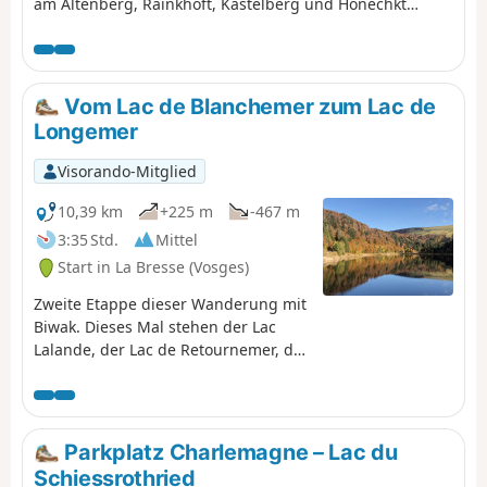
am Altenberg, Rainkhoft, Kastelberg und Honechkt
vorbei, nicht zu vergessen den Lac des Corbeaux und die
Gämsen am Ziel.
Vom Lac de Blanchemer zum Lac de
Longemer
Visorando-Mitglied
10,39 km
+225 m
-467 m
3:35 Std.
Mittel
Start in La Bresse (Vosges)
Zweite Etappe dieser Wanderung mit
Biwak. Dieses Mal stehen der Lac
Lalande, der Lac de Retournemer, der
Wasserfall Cascade Charlemagne
und der Wasserfall Cascade de
Retournemer auf Ihrem Programm,
wo Sie wunderschöne Farben
Parkplatz Charlemagne – Lac du
entdecken können.
Schiessrothried