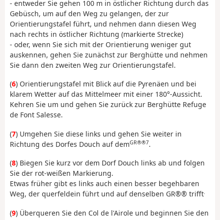
- entweder Sie gehen 100 m in östlicher Richtung durch das
Gebüsch, um auf den Weg zu gelangen, der zur
Orientierungstafel führt, und nehmen dann diesen Weg
nach rechts in östlicher Richtung (markierte Strecke)
- oder, wenn Sie sich mit der Orientierung weniger gut
auskennen, gehen Sie zunächst zur Berghütte und nehmen
Sie dann den zweiten Weg zur Orientierungstafel.
(
6
) Orientierungstafel mit Blick auf die Pyrenäen und bei
klarem Wetter auf das Mittelmeer mit einer 180°-Aussicht.
Kehren Sie um und gehen Sie zurück zur Berghütte Refuge
de Font Salesse.
(
7
) Umgehen Sie diese links und gehen Sie weiter in
GR®®7
Richtung des Dorfes Douch auf dem
.
(
8
) Biegen Sie kurz vor dem Dorf Douch links ab und folgen
Sie der rot-weißen Markierung.
Etwas früher gibt es links auch einen besser begehbaren
.
Weg, der querfeldein führt und auf denselben GR®® trifft
(
9
) Überqueren Sie den Col de l'Airole und beginnen Sie den