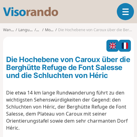
V
T
i
o
s
g
o
Wanderungen
Languedoc-Roussillon
Hérault
Mons (Hérault)
Die Hochebene von Caroux über die Berghütte Refuge de Font Salesse und die Schluchten von Héric
g
r
l
a
e
n
n
d
Die Hochebene von Caroux über die
a
o
v
Berghütte Refuge de Font Salesse
i
und die Schluchten von Héric
g
a
t
Die etwa 14 km lange Rundwanderung führt zu den
i
wichtigsten Sehenswürdigkeiten der Gegend: den
o
Schluchten von Héric, der Berghütte Refuge de Font
n
Salesse, dem Plateau von Caroux mit seiner
Orientierungstafel sowie dem sehr charmanten Dorf
Héric.