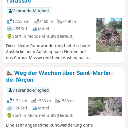
Tarassac
Visorando-Mitglied
12,53 km
+460 m
-458 m
4:55 Std.
Mittel
Start in Mons (Hérault) (Hérault)
Diese kleine Rundwanderung bietet schöne
Ausblicke beim Aufstieg nach Norden auf
das Caroux-Massiv und beim Abstieg nach
Süden auf das Orb-Tal. Diese Wanderung ist
besonders im Frühling oder Herbst sehr
Weg der Wachen über Saint-Martin-
angenehm.
de-l'Arçon
Visorando-Mitglied
5,71 km
+583 m
-586 m
3:20 Std.
Mittel
Start in Mons (Hérault) (Hérault)
Eine sehr angenehme Rundwanderung ohne