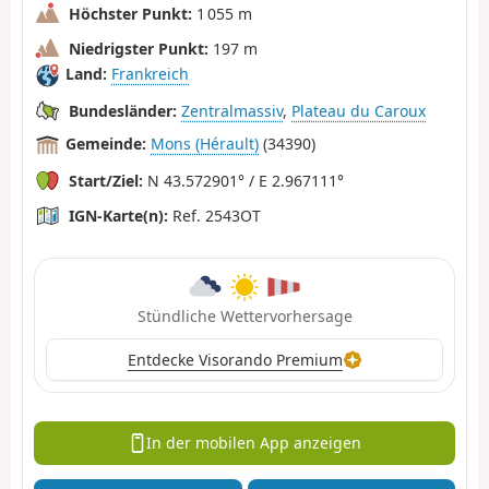
Höchster Punkt:
1 055 m
Niedrigster Punkt:
197 m
Land:
Frankreich
Bundesländer:
Zentralmassiv
,
Plateau du Caroux
Gemeinde:
Mons (Hérault)
(34390)
Start/Ziel:
N 43.572901° / E 2.967111°
IGN-Karte(n):
Ref. 2543OT
Stündliche Wettervorhersage
Entdecke Visorando Premium
In der mobilen App anzeigen