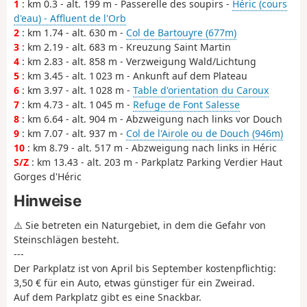
1
: km 0.3 - alt. 199 m - Passerelle des soupirs -
Héric (cours
d'eau) - Affluent de l'Orb
2
: km 1.74 - alt. 630 m -
Col de Bartouyre (677m)
3
: km 2.19 - alt. 683 m - Kreuzung Saint Martin
4
: km 2.83 - alt. 858 m - Verzweigung Wald/Lichtung
5
: km 3.45 - alt. 1 023 m - Ankunft auf dem Plateau
6
: km 3.97 - alt. 1 028 m -
Table d'orientation du Caroux
7
: km 4.73 - alt. 1 045 m -
Refuge de Font Salesse
8
: km 6.64 - alt. 904 m - Abzweigung nach links vor Douch
9
: km 7.07 - alt. 937 m -
Col de l'Airole ou de Douch (946m)
10
: km 8.79 - alt. 517 m - Abzweigung nach links in Héric
S/Z
: km 13.43 - alt. 203 m - Parkplatz Parking Verdier Haut
Gorges d'Héric
Hinweise
⚠️ Sie betreten ein Naturgebiet, in dem die Gefahr von
Steinschlägen besteht.
---
Der Parkplatz ist von April bis September kostenpflichtig:
3,50 € für ein Auto, etwas günstiger für ein Zweirad.
Auf dem Parkplatz gibt es eine Snackbar.