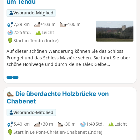
um Tendu
eingestuft, aber zwei Passagen (4) und
(5) können für kleine Kinder oder
Visorando-Mitglied
Personen mit eingeschränkter Mobilität
schwierig sein (siehe Beschreibung und
7,29 km
+103 m
-106 m
praktische Informationen)
2:25 Std.
Leicht
Start in Tendu (Indre)
Auf dieser schönen Wanderung können Sie das Schloss
Prunget und das Schloss Mazière sehen. Sie führt Sie über
schöne Hohlwege und durch kleine Täler. Gelbe
Markierung.
Die überdachte Holzbrücke von
Chabenet
Visorando-Mitglied
5,40 km
+30 m
-30 m
1:40 Std.
Leicht
Start in Le Pont-Chrétien-Chabenet (Indre)