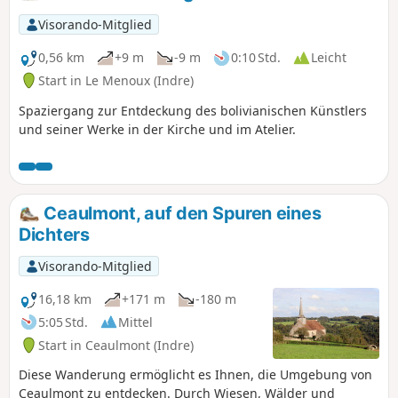
Visorando-Mitglied
0,56 km
+9 m
-9 m
0:10 Std.
Leicht
Start in Le Menoux (Indre)
Spaziergang zur Entdeckung des bolivianischen Künstlers
und seiner Werke in der Kirche und im Atelier.
Ceaulmont, auf den Spuren eines
Dichters
Visorando-Mitglied
16,18 km
+171 m
-180 m
5:05 Std.
Mittel
Start in Ceaulmont (Indre)
Diese Wanderung ermöglicht es Ihnen, die Umgebung von
Ceaulmont zu entdecken. Durch Wiesen, Wälder und