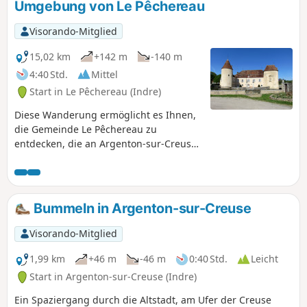
Umgebung von Le Pêchereau
Visorando-Mitglied
15,02 km
+142 m
-140 m
4:40 Std.
Mittel
Start in Le Pêchereau (Indre)
Diese Wanderung ermöglicht es Ihnen,
die Gemeinde Le Pêchereau zu
entdecken, die an Argenton-sur-Creuse
grenzt. Sie beginnt am alten Rathaus
und führt uns zum neuen Rathaus im
schönen Schloss Courbat, dann entlang
der Creuse, hinauf auf die Anhöhen
Bummeln in Argenton-sur-Creuse
über dem Tal, durch Wälder und Wiesen
und endet schließlich im Grand
Visorando-Mitglied
Pêchereau, dem höchsten Stadtteil der
Gemeinde.
1,99 km
+46 m
-46 m
0:40 Std.
Leicht
Start in Argenton-sur-Creuse (Indre)
Ein Spaziergang durch die Altstadt, am Ufer der Creuse