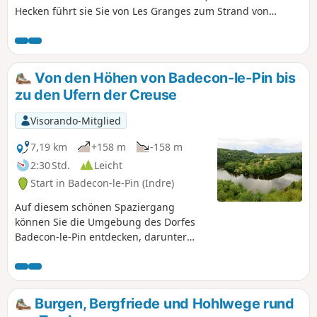
Hecken führt sie Sie von Les Granges zum Strand von
Chenet, vorbei an der „Pierre à la Marthe“, dem Schloss „La
Prune“ und der Kirche Saint-Saturnin. Diese ländliche Welt
war für einen naturverbundenen Mann eine Quelle der
Inspiration und des Entdeckens: den Dichter Maurice
Von den Höhen von Badecon-le-Pin bis
Rollinat.
zu den Ufern der Creuse
Visorando-Mitglied
7,19 km
+158 m
-158 m
2:30 Std.
Leicht
Start in Badecon-le-Pin (Indre)
Auf diesem schönen Spaziergang
können Sie die Umgebung des Dorfes
Badecon-le-Pin entdecken, darunter
einige malerische Gebäude, einen
herrlichen Blick auf die von der Creuse
gebildete Schleife von Pin und den
Staudamm von La Roche-Bat-L'Aigue.
Burgen, Bergfriede und Hohlwege rund
Achtung: Diese Wanderung ist als leicht