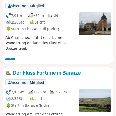
Visorando-Mitglied
7,91 km
+82 m
-89 m
2:30 Std.
Leicht
Start in Chasseneuil (Indre)
Ab Chasseneuil führt eine kleine
Wanderung entlang des Flusses Le
Bouzanteuil.
Der Fluss Fortune in Baraize
Visorando-Mitglied
7,15 km
+175 m
-176 m
2:35 Std.
Leicht
Start in Baraize (Indre)
Wanderung am Ufer der Fortune.