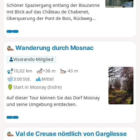
Schöner Spaziergang entlang der Bouzanne
mit Blick auf das Château de Chabenet,
Überquerung der Pont de Bois, Rückweg
durch die Landschaft entlang des Waldes
von Chabenet. Gelbe Markierungen.
Wanderung durch Mosnac
Visorando-Mitglied
10,02 km
+38 m
-43 m
3:00 Std.
Mittel
Start in Mosnay (Indre)
Auf dieser Tour können Sie das Dorf Mosnay
und seine Umgebung entdecken.
Val de Creuse nördlich von Gargilesse