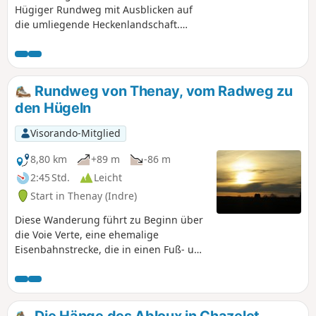
Hügiger Rundweg mit Ausblicken auf
die umliegende Heckenlandschaft.
Blaue Markierung.
Rundweg von Thenay, vom Radweg zu
den Hügeln
Visorando-Mitglied
8,80 km
+89 m
-86 m
2:45 Std.
Leicht
Start in Thenay (Indre)
Diese Wanderung führt zu Beginn über
die Voie Verte, eine ehemalige
Eisenbahnstrecke, die in einen Fuß- und
Radweg umgewandelt wurde.
Anschließend steigen die Wege in die
umliegenden Hügel hinauf und
schlängeln sich durch Felder und
Die Hänge des Abloux in Chazelet