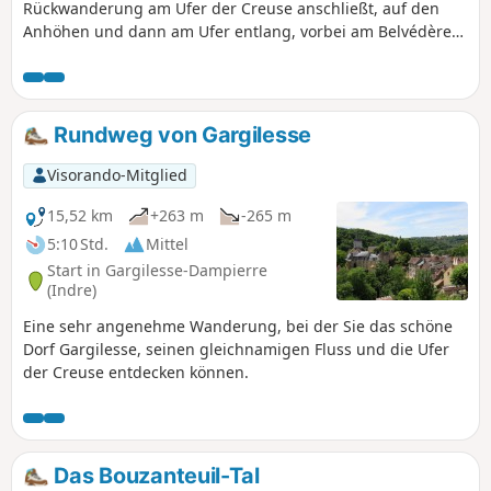
Rückwanderung am Ufer der Creuse anschließt, auf den
Anhöhen und dann am Ufer entlang, vorbei am Belvédère
de la Roche-Bat-en-l'Eau.
Rundweg von Gargilesse
Visorando-Mitglied
15,52 km
+263 m
-265 m
5:10 Std.
Mittel
Start in Gargilesse-Dampierre
(Indre)
Eine sehr angenehme Wanderung, bei der Sie das schöne
Dorf Gargilesse, seinen gleichnamigen Fluss und die Ufer
der Creuse entdecken können.
Das Bouzanteuil-Tal