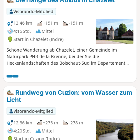
Obstgärten, wobei man alte
Weinberghütten bewundern kann.
Visorando-Mitglied
13,46 km
+151 m
-151 m
4:15 Std.
Mittel
Start in Chazelet (Indre)
Schöne Wanderung ab Chazelet, einer Gemeinde im
Naturpark PNR de la Brenne, bei der Sie die
Heckenlandschaften des Boischaut-Sud im Departement
Indre im Tal der Abloux auf kleinen Straßen, Wegen und
abwechslungsreichen Pfaden entdecken können.
Rundweg von Cuzion: vom Wasser zum
Licht
Visorando-Mitglied
12,36 km
+275 m
-278 m
4:20 Std.
Mittel
Start in Cuzion (Indre)