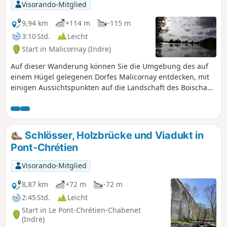
Visorando-Mitglied
9,94 km
+114 m
-115 m
3:10 Std.
Leicht
Start in Malicornay (Indre)
Auf dieser Wanderung können Sie die Umgebung des auf
einem Hügel gelegenen Dorfes Malicornay entdecken, mit
einigen Aussichtspunkten auf die Landschaft des Boischaut
südlich der Indre.
Schlösser, Holzbrücke und Viadukt in
Pont-Chrétien
Visorando-Mitglied
8,87 km
+72 m
-72 m
2:45 Std.
Leicht
Start in Le Pont-Chrétien-Chabenet
(Indre)