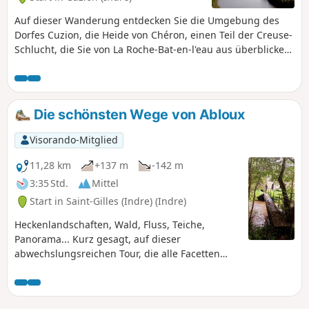
Auf dieser Wanderung entdecken Sie die Umgebung des
Dorfes Cuzion, die Heide von Chéron, einen Teil der Creuse-
Schlucht, die Sie von La Roche-Bat-en-l'eau aus überblicken,
und wandern dann entlang des Flusses bis zum
beeindruckenden Staudamm von Éguzon und seinem
Kraftwerk.Der Rückweg führt Sie nach La Jarrige mit seinem
schönen Waschhaus, hinunter zur geheimnisvollen
Die schönsten Wege von Abloux
Fontaine des Seigneurs und dann wieder hinauf zum
faszinierenden Schloss Châteaubrun mit den Skulpturen
Visorando-Mitglied
seines derzeitigen Besitzers.
11,28 km
+137 m
-142 m
3:35 Std.
Mittel
Start in Saint-Gilles (Indre) (Indre)
Heckenlandschaften, Wald, Fluss, Teiche,
Panorama... Kurz gesagt, auf dieser
abwechslungsreichen Tour, die alle Facetten
einer gut erhaltenen Landschaft des südlichen
Boischaut offenbart, wird es Ihnen nicht
langweilig werden. Sie werden zu Fuß, zu Pferd