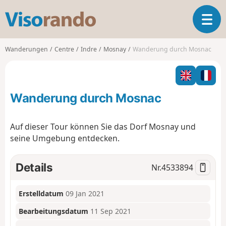
V
T
i
o
s
g
o
Wanderungen
Centre
Indre
Mosnay
Wanderung durch Mosnac
g
r
l
a
e
n
n
d
Wanderung durch Mosnac
a
o
v
i
Auf dieser Tour können Sie das Dorf Mosnay und
g
seine Umgebung entdecken.
a
t
i
Details
Nr.
4533894
o
n
Erstelldatum
09 Jan 2021
Bearbeitungsdatum
11 Sep 2021