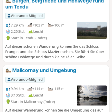
Burgen, Bergfriede und Hohlwege rund
um Tendu
Visorando-Mitglied
7,29 km
+103 m
-106 m
2:25 Std.
Leicht
Start in Tendu (Indre)
Auf dieser schönen Wanderung können Sie das Schloss
Prunget und das Schloss Mazière sehen. Sie führt Sie über
schöne Hohlwege und durch kleine Täler. Gelbe
Markierung.
Malicornay und Umgebung
Visorando-Mitglied
9,94 km
+114 m
-115 m
3:10 Std.
Leicht
Start in Malicornay (Indre)
Auf dieser Wanderung können Sie die Umgebung des auf