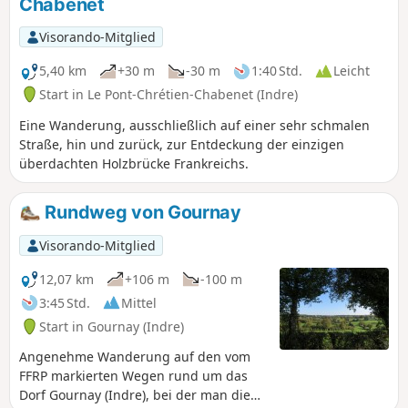
Chabenet
der Creuse, hinauf auf die Anhöhen
über dem Tal, durch Wälder und Wiesen
Visorando-Mitglied
und endet schließlich im Grand
Pêchereau, dem höchsten Stadtteil der
5,40 km
+30 m
-30 m
1:40 Std.
Leicht
Gemeinde.
Start in Le Pont-Chrétien-Chabenet (Indre)
Eine Wanderung, ausschließlich auf einer sehr schmalen
Straße, hin und zurück, zur Entdeckung der einzigen
überdachten Holzbrücke Frankreichs.
Rundweg von Gournay
Visorando-Mitglied
12,07 km
+106 m
-100 m
3:45 Std.
Mittel
Start in Gournay (Indre)
Angenehme Wanderung auf den vom
FFRP markierten Wegen rund um das
Dorf Gournay (Indre), bei der man die