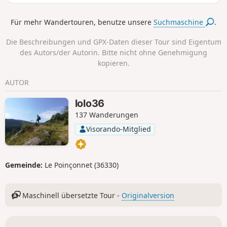
umliegenden Wiesen von einigen
schönen Aussichtspunkten aus
Für mehr Wandertouren, benutze unsere
Suchmaschine
.
entdecken kann.
Die Beschreibungen und GPX-Daten dieser Tour sind Eigentum
des Autors/der Autorin. Bitte nicht ohne Genehmigung
kopieren.
AUTOR
lolo36
137 Wanderungen
Visorando-Mitglied
Gemeinde:
Le Poinçonnet (36330)
Maschinell übersetzte Tour -
Originalversion