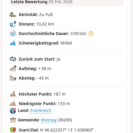
Letzte Bewertung
09 Feb 2026
Aktivität:
Zu Fuß
Distanz:
10,02 km
Durchschnittliche Dauer:
3:00 Std.
Schwierigkeitsgrad:
Mittel
Zurück zum Start:
Ja
Aufstieg:
+ 38 m
Abstieg:
- 43 m
Höchster Punkt:
187 m
Niedrigster Punkt:
133 m
Land:
Frankreich
Gemeinde:
Mosnay
(36200)
Start/Ziel:
N 46.622357° / E 1.630063°