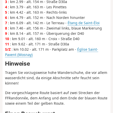
3
: km 2.99 - alt. 154 m - Straße D30a
4
: km 3.79 - alt. 163 m - Les Pinettes
5
: km 4.42 - alt. 163 m - Rechts-links
6
: km 4.79 - alt. 152 m - Nach Norden hinunter
7
: km 6.09 - alt. 142 m - Le Terreau -
Étang de Saint-Éloi
8
: km 7.46 - alt. 156 m - Zweimal links, blaue Markierung
9
: km 8.14 - alt. 157 m - Überquerung der D40
10
: km 9.01 - alt. 160 m - Croix – Straße D40
11
: km 9.62 - alt. 171 m - Straße D30a
S/Z
: km 10.02 - alt. 171 m - Parkplatz am -
Église Saint-
Paxent (Mosnay)
Hinweise
Tragen Sie vorzugsweise hohe Wanderschuhe, die vor allem
wasserdicht sind, da einige Abschnitte sehr feucht sein
können!
Die vorgeschlagene Route basiert auf zwei Strecken der
FFRandonnée, dem Anfang und dem Ende der blauen Route
sowie einem Teil der gelben Route.