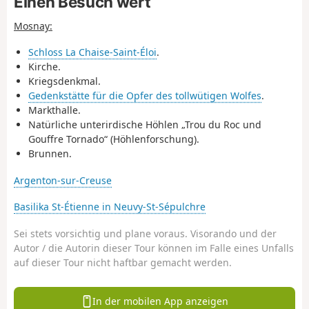
Einen Besuch wert
Mosnay:
Schloss La Chaise-Saint-Éloi
.
Kirche.
Kriegsdenkmal.
Gedenkstätte für die Opfer des tollwütigen Wolfes
.
Markthalle.
Natürliche unterirdische Höhlen „Trou du Roc und
Gouffre Tornado“ (Höhlenforschung).
Brunnen.
Argenton-sur-Creuse
Basilika St-Étienne in Neuvy-St-Sépulchre
Sei stets vorsichtig und plane voraus. Visorando und der
Autor / die Autorin dieser Tour können im Falle eines Unfalls
auf dieser Tour nicht haftbar gemacht werden.
In der mobilen App anzeigen