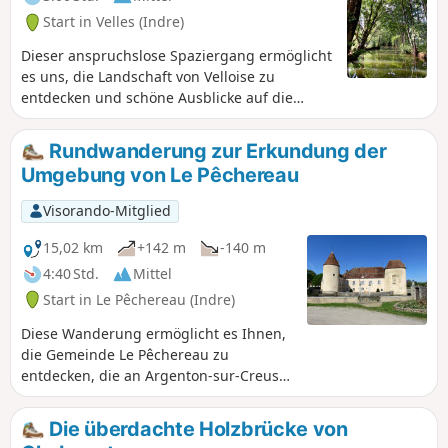
Start in Velles (Indre)
Dieser anspruchslose Spaziergang ermöglicht
es uns, die Landschaft von Velloise zu
entdecken und schöne Ausblicke auf die
Bouzanne zu genießen.
Rundwanderung zur Erkundung der
Umgebung von Le Pêchereau
Visorando-Mitglied
15,02 km
+142 m
-140 m
4:40 Std.
Mittel
Start in Le Pêchereau (Indre)
Diese Wanderung ermöglicht es Ihnen,
die Gemeinde Le Pêchereau zu
entdecken, die an Argenton-sur-Creuse
grenzt. Sie beginnt am alten Rathaus
und führt uns zum neuen Rathaus im
Die überdachte Holzbrücke von
schönen Schloss Courbat, dann entlang