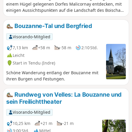
einem Hügel gelegenen Dorfes Malicornay entdecken, mit
einigen Aussichtspunkten auf die Landschaft des Boischaut
südlich der Indre.
Bouzanne-Tal und Bergfried
Visorando-Mitglied
7,13 km
+58 m
-58 m
2:10 Std.
Leicht
Start in Tendu (Indre)
Schöne Wanderung entlang der Bouzanne mit
ihren Burgen und Festungen.
Rundweg von Velles: La Bouzanne und
sein Freilichttheater
Visorando-Mitglied
10,25 km
+21 m
-21 m
3:00 Std.
Mittel