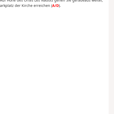
 Auf Höhe des Ortes Les Nadots gehen Sie geradeaus weiter,
arkplatz der Kirche erreichen (
A/D
).