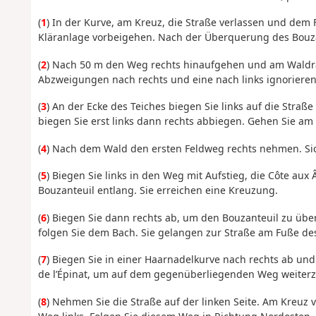
(
1
) In der Kurve, am Kreuz, die Straße verlassen und dem
Kläranlage vorbeigehen. Nach der Überquerung des Bouz
(
2
) Nach 50 m den Weg rechts hinaufgehen und am Waldr
Abzweigungen nach rechts und eine nach links ignorieren
(
3
) An der Ecke des Teiches biegen Sie links auf die Straß
biegen Sie erst links dann rechts abbiegen. Gehen Sie am
(
4
) Nach dem Wald den ersten Feldweg rechts nehmen. Sic
(
5
) Biegen Sie links in den Weg mit Aufstieg, die Côte au
Bouzanteuil entlang. Sie erreichen eine Kreuzung.
(
6
) Biegen Sie dann rechts ab, um den Bouzanteuil zu üb
folgen Sie dem Bach. Sie gelangen zur Straße am Fuße de
(
7
) Biegen Sie in einer Haarnadelkurve nach rechts ab un
de l’Épinat, um auf dem gegenüberliegenden Weg weiter
(
8
) Nehmen Sie die Straße auf der linken Seite. Am Kreu