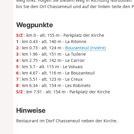
Weg links. Folgen Sie diesem Weg in Richtung Nordosten.
bis Sie den Ort Chasseneuil und auf der linken Seite den P
Wegpunkte
S/Z
: km 0 - alt. 155 m - Parkplatz der Kirche
1
: km 0.43 - alt. 140 m - La Ritonne
2
: km 0.73 - alt. 124 m -
Bouzanteuil (rivière)
3
: km 1.96 - alt. 151 m - La Tuilerie
4
: km 2.75 - alt. 142 m - Le Carroir
5
: km 3.7 - alt. 115 m - Le Voluais
6
: km 4.67 - alt. 116 m - Le Bouzanteuil
7
: km 5.51 - alt. 123 m - Le Creux
8
: km 6.34 - alt. 154 m - Les Robinets
S/Z
: km 7.91 - alt. 154 m - Parkplatz der Kirche
Hinweise
Restaurant im Dorf Chasseneuil neben der Kirche.