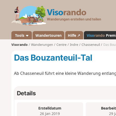
V
i
s
o
r
a
Tools
Wandertouren
Hilfe ↗
Viso
rando
Prem
n
Visorando
Wanderungen
Centre
Indre
Chasseneuil
Das Bouz
d
o
Das Bouzanteuil-Tal
Ab Chasseneuil führt eine kleine Wanderung entlang
Details
Erstelldatum
Bearbei
26 Jan 2019
29 