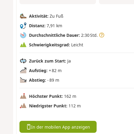
Aktivität:
Zu Fuß
Distanz:
7,91 km
Durchschnittliche Dauer:
2:30 Std.
Schwierigkeitsgrad:
Leicht
Zurück zum Start:
Ja
Aufstieg:
+ 82 m
Abstieg:
- 89 m
Höchster Punkt:
162 m
Niedrigster Punkt:
112 m
In der mobilen App anzeigen