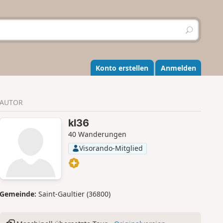
S
u
c
h
e
Konto erstellen
Anmelden
n
AUTOR
kl36
40 Wanderungen
Visorando-Mitglied
Gemeinde:
Saint-Gaultier (36800)