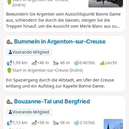
(Indre)
Bewundern Sie Argenton vom Aussichtspunkt Bonne Dame
aus, schlendern Sie durch die Gassen, steigen Sie die
Treppen hinauf, um die Aussicht vom Merle Blanc aus zu
genießen, spazieren Sie am Ufer der Creuse entlang...
Bummeln in Argenton-sur-Creuse
Visorando-Mitglied
1,99 km
+46 m
-46 m
0:40 Std.
Leicht
Start in Argenton-sur-Creuse (Indre)
Ein Spaziergang durch die Altstadt, am Ufer der Creuse
entlang und ein Aufstieg zur Kapelle Bonne-Dame.
Bouzanne-Tal und Bergfried
Visorando-Mitglied
7,13 km
+58 m
-58 m
2:10 Std.