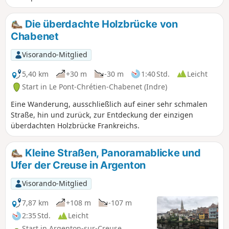
Die überdachte Holzbrücke von
Chabenet
Visorando-Mitglied
5,40 km
+30 m
-30 m
1:40 Std.
Leicht
Start in Le Pont-Chrétien-Chabenet (Indre)
Eine Wanderung, ausschließlich auf einer sehr schmalen
Straße, hin und zurück, zur Entdeckung der einzigen
überdachten Holzbrücke Frankreichs.
Kleine Straßen, Panoramablicke und
Ufer der Creuse in Argenton
Visorando-Mitglied
7,87 km
+108 m
-107 m
2:35 Std.
Leicht
Start in Argenton-sur-Creuse