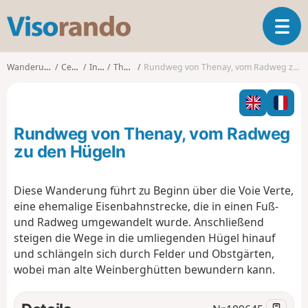
V
T
i
o
s
g
o
Wanderungen
Centre
Indre
Thenay
Rundweg von Thenay, vom Radweg zu den Hügeln
g
r
l
a
e
n
n
d
Rundweg von Thenay, vom Radweg
a
o
v
zu den Hügeln
i
g
Diese Wanderung führt zu Beginn über die Voie Verte,
a
eine ehemalige Eisenbahnstrecke, die in einen Fuß-
t
i
und Radweg umgewandelt wurde. Anschließend
o
steigen die Wege in die umliegenden Hügel hinauf
n
und schlängeln sich durch Felder und Obstgärten,
wobei man alte Weinberghütten bewundern kann.