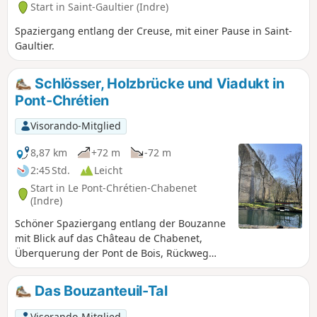
Start in Saint-Gaultier (Indre)
Spaziergang entlang der Creuse, mit einer Pause in Saint-
Gaultier.
Schlösser, Holzbrücke und Viadukt in
Pont-Chrétien
Visorando-Mitglied
8,87 km
+72 m
-72 m
2:45 Std.
Leicht
Start in Le Pont-Chrétien-Chabenet
(Indre)
Schöner Spaziergang entlang der Bouzanne
mit Blick auf das Château de Chabenet,
Überquerung der Pont de Bois, Rückweg
durch die Landschaft entlang des Waldes
von Chabenet. Gelbe Markierungen.
Das Bouzanteuil-Tal
Visorando-Mitglied