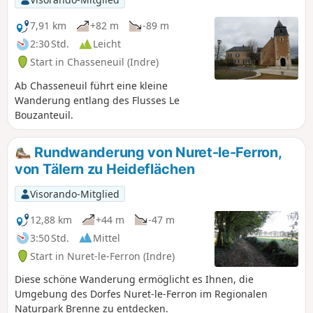
7,91 km
+82 m
-89 m
2:30 Std.
Leicht
Start in Chasseneuil (Indre)
Ab Chasseneuil führt eine kleine
Wanderung entlang des Flusses Le
Bouzanteuil.
Rundwanderung von Nuret-le-Ferron,
von Tälern zu Heideflächen
Visorando-Mitglied
12,88 km
+44 m
-47 m
3:50 Std.
Mittel
Start in Nuret-le-Ferron (Indre)
Diese schöne Wanderung ermöglicht es Ihnen, die
Umgebung des Dorfes Nuret-le-Ferron im Regionalen
Naturpark Brenne zu entdecken.