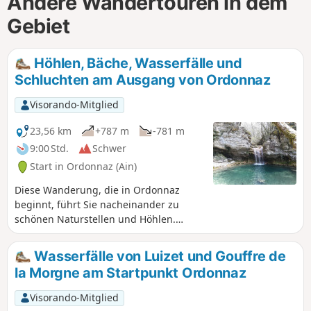
Andere Wandertouren in dem
Gebiet
Höhlen, Bäche, Wasserfälle und
Schluchten am Ausgang von Ordonnaz
Visorando-Mitglied
23,56 km
+787 m
-781 m
9:00 Std.
Schwer
Start in Ordonnaz (Ain)
Diese Wanderung, die in Ordonnaz
beginnt, führt Sie nacheinander zu
schönen Naturstellen und Höhlen.
Unterwegs genießen Sie einen schönen
Blick auf die Dörfer Marchamp und
Wasserfälle von Luizet und Gouffre de
Cerin. Sie kommen am Dorf Lompnas
la Morgne am Startpunkt Ordonnaz
vorbei und dann am Bach Gros Pertuis.
Sie können die Strudeltöpfe und den
Visorando-Mitglied
herrlichen Wasserfall von La Brive