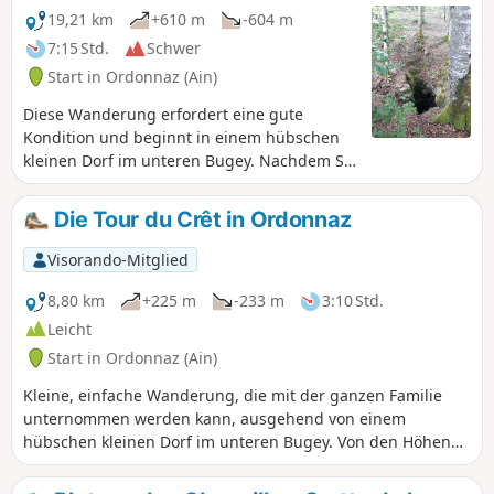
bewundern. Schließlich kommen Sie an
19,21 km
+610 m
-604 m
Überresten der Vergangenheit vorbei,
7:15 Std.
Schwer
alten Mühlen, und zum Abschluss
Start in Ordonnaz (Ain)
erwartet Sie die Schlucht Gouffre de la
Morgne.
Diese Wanderung erfordert eine gute
Kondition und beginnt in einem hübschen
kleinen Dorf im unteren Bugey. Nachdem Sie
dem Bach Ruisseau de la Gouille gefolgt
sind, können Sie den Wasserfall Cascade N°
Die Tour du Crêt in Ordonnaz
1 de Luizet bewundern und gelangen dann
durch den Wald Bois d'Arella auf ein Plateau,
Visorando-Mitglied
das im Frühling mit Narzissen übersät ist.
Von diesen Höhen aus haben Sie einen
8,80 km
+225 m
-233 m
3:10 Std.
wunderschönen Blick auf die Dörfer Onglas,
Leicht
Bénonces und Serrières de Briord. Der
Start in Ordonnaz (Ain)
Hauptwasserfall von Luizet und die Schlucht
Gouffre de la Morgne verschönern den
Kleine, einfache Wanderung, die mit der ganzen Familie
weiteren Verlauf Ihrer Wanderung.
unternommen werden kann, ausgehend von einem
hübschen kleinen Dorf im unteren Bugey. Von den Höhen
des Crêt aus hat man bei klarem Wetter einen schönen Blick
auf den Mont Blanc und das Tal der Burbanche. Am Ende