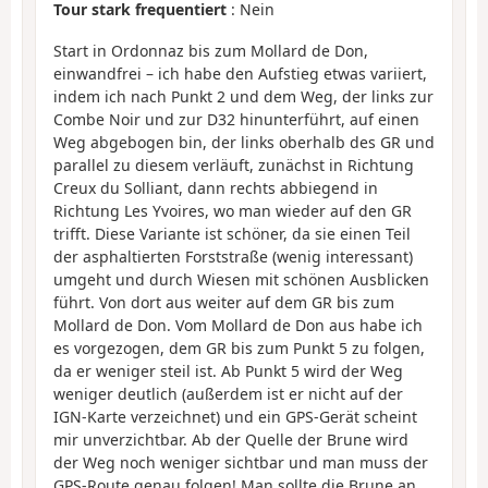
Tour stark frequentiert
: Nein
Start in Ordonnaz bis zum Mollard de Don,
einwandfrei – ich habe den Aufstieg etwas variiert,
indem ich nach Punkt 2 und dem Weg, der links zur
Combe Noir und zur D32 hinunterführt, auf einen
Weg abgebogen bin, der links oberhalb des GR und
parallel zu diesem verläuft, zunächst in Richtung
Creux du Solliant, dann rechts abbiegend in
Richtung Les Yvoires, wo man wieder auf den GR
trifft. Diese Variante ist schöner, da sie einen Teil
der asphaltierten Forststraße (wenig interessant)
umgeht und durch Wiesen mit schönen Ausblicken
führt. Von dort aus weiter auf dem GR bis zum
Mollard de Don. Vom Mollard de Don aus habe ich
es vorgezogen, dem GR bis zum Punkt 5 zu folgen,
da er weniger steil ist. Ab Punkt 5 wird der Weg
weniger deutlich (außerdem ist er nicht auf der
IGN-Karte verzeichnet) und ein GPS-Gerät scheint
mir unverzichtbar. Ab der Quelle der Brune wird
der Weg noch weniger sichtbar und man muss der
GPS-Route genau folgen! Man sollte die Brune an