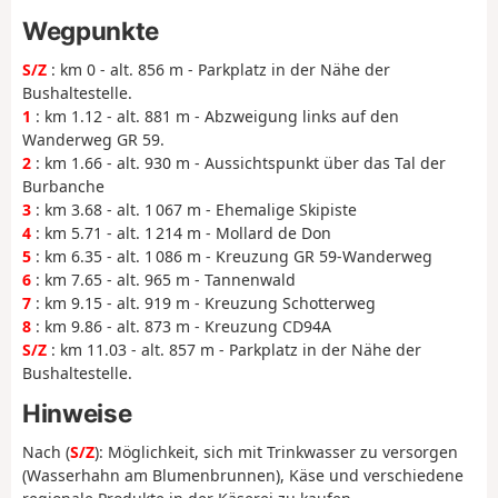
Wegpunkte
S/Z
: km 0 - alt. 856 m - Parkplatz in der Nähe der
Bushaltestelle.
1
: km 1.12 - alt. 881 m - Abzweigung links auf den
Wanderweg GR 59.
2
: km 1.66 - alt. 930 m - Aussichtspunkt über das Tal der
Burbanche
3
: km 3.68 - alt. 1 067 m - Ehemalige Skipiste
4
: km 5.71 - alt. 1 214 m - Mollard de Don
5
: km 6.35 - alt. 1 086 m - Kreuzung GR 59-Wanderweg
6
: km 7.65 - alt. 965 m - Tannenwald
7
: km 9.15 - alt. 919 m - Kreuzung Schotterweg
8
: km 9.86 - alt. 873 m - Kreuzung CD94A
S/Z
: km 11.03 - alt. 857 m - Parkplatz in der Nähe der
Bushaltestelle.
Hinweise
Nach (
S/Z
): Möglichkeit, sich mit Trinkwasser zu versorgen
(Wasserhahn am Blumenbrunnen), Käse und verschiedene