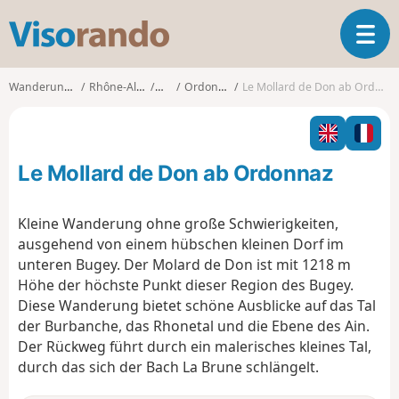
V
T
i
o
s
g
o
Wanderungen
Rhône-Alpes
Ain
Ordonnaz
Le Mollard de Don ab Ordonnaz
g
r
l
a
e
n
n
d
Le Mollard de Don ab Ordonnaz
a
o
v
i
Kleine Wanderung ohne große Schwierigkeiten,
g
ausgehend von einem hübschen kleinen Dorf im
a
unteren Bugey. Der Molard de Don ist mit 1218 m
t
Höhe der höchste Punkt dieser Region des Bugey.
i
o
Diese Wanderung bietet schöne Ausblicke auf das Tal
n
der Burbanche, das Rhonetal und die Ebene des Ain.
Der Rückweg führt durch ein malerisches kleines Tal,
durch das sich der Bach La Brune schlängelt.