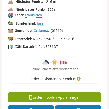
Höchster Punkt:
1 216 m
Niedrigster Punkt:
855 m
Land:
Frankreich
Bundesland:
Jura
Gemeinde:
Ordonnaz
(01510)
Start/Ziel:
N 45.832901° / E 5.53701°
IGN-Karte(n):
Ref. 3231OT
Stündliche Wettervorhersage
Entdecke Visorando Premium
In der mobilen App anzeigen