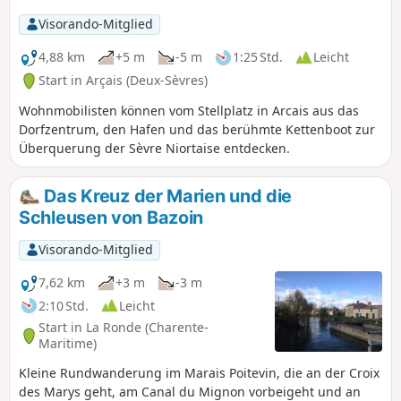
Visorando-Mitglied
4,88 km
+5 m
-5 m
1:25 Std.
Leicht
Start in Arçais (Deux-Sèvres)
Wohnmobilisten können vom Stellplatz in Arcais aus das
Dorfzentrum, den Hafen und das berühmte Kettenboot zur
Überquerung der Sèvre Niortaise entdecken.
Das Kreuz der Marien und die
Schleusen von Bazoin
Visorando-Mitglied
7,62 km
+3 m
-3 m
2:10 Std.
Leicht
Start in La Ronde (Charente-
Maritime)
Kleine Rundwanderung im Marais Poitevin, die an der Croix
des Marys geht, am Canal du Mignon vorbeigeht und an