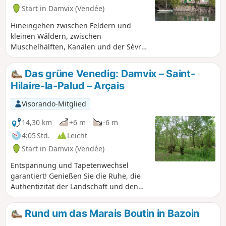
Start in Damvix (Vendée)
Hineingehen zwischen Feldern und
kleinen Wäldern, zwischen
Muschelhälften, Kanälen und der Sèvre
Niortaise führt eine für alle zugängliche
Rundwanderung am Start des Hafens
Das grüne Venedig: Damvix – Saint-
von Damvix.Auf der Strecke gibt es
Hilaire-la-Palud – Arçais
einige schöne Picknickplätze und in
Bazoin und Damvix sogar kleine
Visorando-Mitglied
Restaurants am Wasser, wo man sich
stärken kann. Diese Tour kann man mit
14,30 km
+6 m
-6 m
einem Boot auf der Sèvre Niortaise
4:05 Std.
Leicht
weitergehen (Verleih im Hafen von
Start in Damvix (Vendée)
Damvix). Man begegnet Fischern,
Schwänen, Kühen und Enten und hört
Entspannung und Tapetenwechsel
die Laubfrösche.
garantiert! Genießen Sie die Ruhe, die
Authentizität der Landschaft und den
Reichtum der Fauna und Flora. Das
Marais Poitevin, wegen seines
Rund um das Marais Boutin in Bazoin
touristischen Teils auch „Grünes