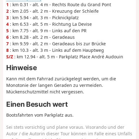
1
: km 0.31 - alt. 4 m - Rechts Route du Grand Pont
2
: km 2.05 - alt. 2 m - Kreuzung der Schleife
3
: km 5.94 - alt. 3 m - Picknickplatz
4
: km 6.53 - alt. 5 m - Richtung La Devise
5
: km 7.75 - alt. 9 m - Links auf den PR
6
: km 8.28 - alt. 2 m - Geradeaus
7
: km 9.59 - alt. 2 m - Geradeaus bis zur Brücke
8
: km 10.3 - alt. 3 m - Links auf dem Hauptweg
S/Z
: km 12.94 - alt. 5 m - Parkplatz Place André Audouin
Hinweise
Kann mit dem Fahrrad zurückgelegt werden, um die
Monotonie der langen Geraden zu vermeiden.
Mückenschutzmittel nicht vergessen.
Einen Besuch wert
Bootsfahrten vom Parkplatz aus.
Sei stets vorsichtig und plane voraus. Visorando und der
Autor / die Autorin dieser Tour können im Falle eines Unfalls