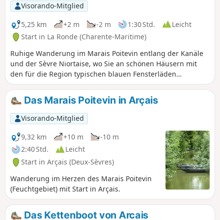
Venedig” genannt, ist ein weitläufiges
Visorando-Mitglied
Gebiet aus Wasser und Grün, in dem
Naturliebhaber entlang der 400 km
5,25 km
+2 m
-2 m
1:30 Std.
Leicht
langen Kanäle Ruhe und Frieden finden.
Start in La Ronde (Charente-Maritime)
Ruhige Wanderung im Marais Poitevin entlang der Kanäle
und der Sèvre Niortaise, wo Sie an schönen Häusern mit
den für die Region typischen blauen Fensterläden
vorbeigehen.
Das Marais Poitevin in Arçais
Visorando-Mitglied
9,32 km
+10 m
-10 m
2:40 Std.
Leicht
Start in Arçais (Deux-Sèvres)
Wanderung im Herzen des Marais Poitevin
(Feuchtgebiet) mit Start in Arçais.
Das Kettenboot von Arcais