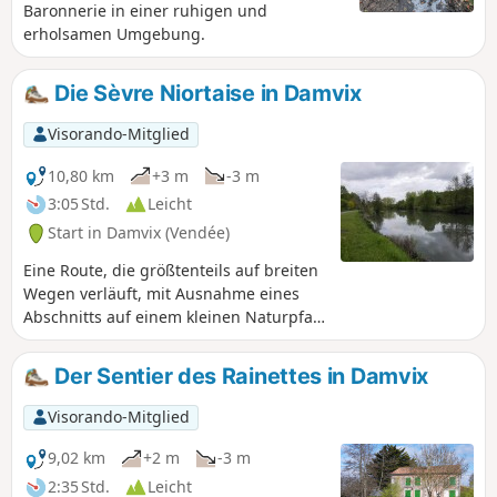
Baronnerie in einer ruhigen und
erholsamen Umgebung.
Die Sèvre Niortaise in Damvix
Visorando-Mitglied
10,80 km
+3 m
-3 m
3:05 Std.
Leicht
Start in Damvix (Vendée)
Eine Route, die größtenteils auf breiten
Wegen verläuft, mit Ausnahme eines
Abschnitts auf einem kleinen Naturpfad
und der Rückweg am Ufer der Sèvre
Niortaise entlang.
Der Sentier des Rainettes in Damvix
Visorando-Mitglied
9,02 km
+2 m
-3 m
2:35 Std.
Leicht