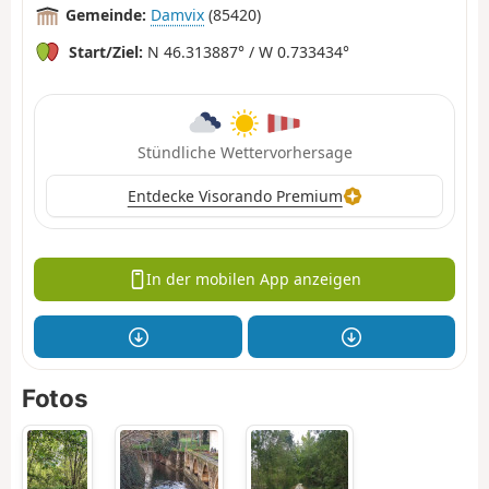
Gemeinde:
Damvix
(85420)
Start/Ziel:
N 46.313887° / W 0.733434°
Stündliche Wettervorhersage
Entdecke Visorando Premium
In der mobilen App anzeigen
Fotos