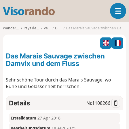
V
T
i
o
s
g
o
Wanderungen
Pays de la Loire
Vendée
Damvix
Das Marais Sauvage zwischen Damvix und dem Fluss
g
r
l
a
e
n
n
d
Das Marais Sauvage zwischen
a
o
v
Damvix und dem Fluss
i
g
Sehr schöne Tour durch das Marais Sauvage, wo
a
Ruhe und Gelassenheit herrschen.
t
i
o
Details
Nr.
1108266
n
Erstelldatum
27 Apr 2018
Bearbeitungsdatum
18 Aug 2025