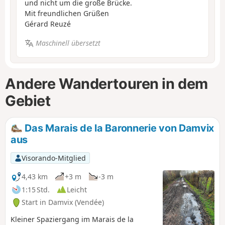
und nicht um die große Brücke.
Mit freundlichen Grüßen
Gérard Reuzé
Maschinell übersetzt
Andere Wandertouren in dem
Gebiet
Das Marais de la Baronnerie von Damvix
aus
Visorando-Mitglied
4,43 km
+3 m
-3 m
1:15 Std.
Leicht
Start in Damvix (Vendée)
Kleiner Spaziergang im Marais de la