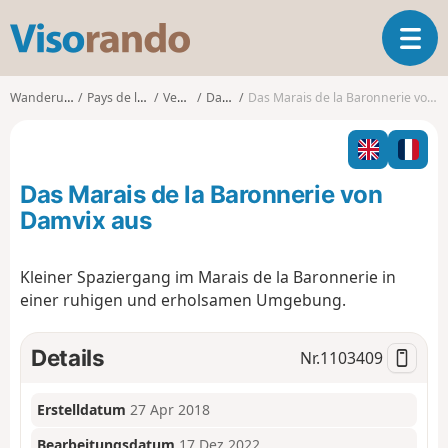
V
T
i
o
s
g
o
Wanderungen
Pays de la Loire
Vendée
Damvix
Das Marais de la Baronnerie von Damvix aus
g
r
l
a
e
n
n
d
Das Marais de la Baronnerie von
a
o
v
Damvix aus
i
g
Kleiner Spaziergang im Marais de la Baronnerie in
a
einer ruhigen und erholsamen Umgebung.
t
i
o
Details
Nr.
1103409
n
Erstelldatum
27 Apr 2018
Bearbeitungsdatum
17 Dez 2022