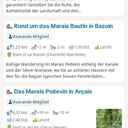
die Laubfrösche.
garantiert! Genießen Sie die Ruhe, die
Authentizität der Landschaft und den
Reichtum der Fauna und Flora. Das
Marais Poitevin, wegen seines
Rund um das Marais Boutin in Bazoin
touristischen Teils auch „Grünes
Venedig” genannt, ist ein weitläufiges
Visorando-Mitglied
Gebiet aus Wasser und Grün, in dem
Naturliebhaber entlang der 400 km
5,25 km
+2 m
-2 m
1:30 Std.
Leicht
langen Kanäle Ruhe und Frieden finden.
Start in La Ronde (Charente-Maritime)
Ruhige Wanderung im Marais Poitevin entlang der Kanäle
und der Sèvre Niortaise, wo Sie an schönen Häusern mit
den für die Region typischen blauen Fensterläden
vorbeigehen.
Das Marais Poitevin in Arçais
Visorando-Mitglied
9,32 km
+10 m
-10 m
2:40 Std.
Leicht
Start in Arçais (Deux-Sèvres)