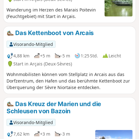
Wanderung im Herzen des Marais Poitevin
(Feuchtgebiet) mit Start in Arçais.
Das Kettenboot von Arcais
Visorando-Mitglied
4,88 km
+5 m
-5 m
1:25 Std.
Leicht
Start in Arçais (Deux-Sèvres)
Wohnmobilisten können vom Stellplatz in Arcais aus das
Dorfzentrum, den Hafen und das berühmte Kettenboot zur
Überquerung der Sèvre Niortaise entdecken.
Das Kreuz der Marien und die
Schleusen von Bazoin
Visorando-Mitglied
7,62 km
+3 m
-3 m