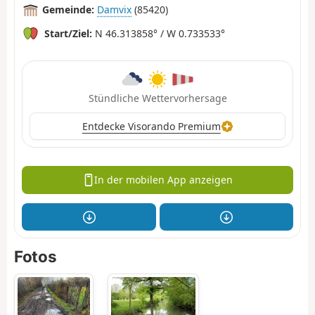
Gemeinde:
Damvix
(85420)
Start/Ziel:
N 46.313858° / W 0.733533°
Stündliche Wettervorhersage
Entdecke Visorando Premium
In der mobilen App anzeigen
Fotos