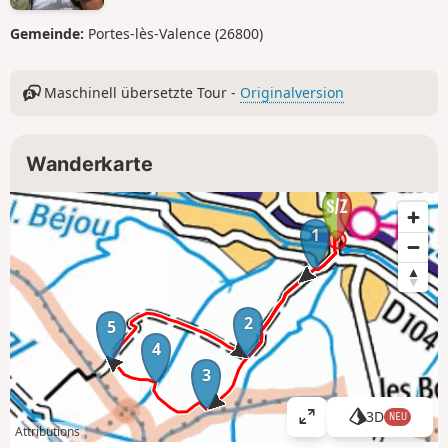
Gemeinde:
Portes-lès-Valence (26800)
Maschinell übersetzte Tour -
Originalversion
Wanderkarte
1
2
5
4
3
3D
NEU
K
Attributions
a