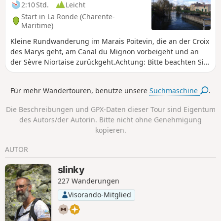
2:10 Std.
Leicht
Start in La Ronde (Charente-
Maritime)
Kleine Rundwanderung im Marais Poitevin, die an der Croix
des Marys geht, am Canal du Mignon vorbeigeht und an
der Sèvre Niortaise zurückgeht.Achtung: Bitte beachten Sie
die Hinweise im Abschnitt „Praktische Informationen“
Für mehr Wandertouren, benutze unsere
Suchmaschine
.
Die Beschreibungen und GPX-Daten dieser Tour sind Eigentum
des Autors/der Autorin. Bitte nicht ohne Genehmigung
kopieren.
AUTOR
slinky
227 Wanderungen
Visorando-Mitglied