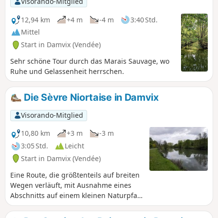
Visorando-Mitglied
12,94 km
+4 m
-4 m
3:40 Std.
Mittel
Start in Damvix (Vendée)
Sehr schöne Tour durch das Marais Sauvage, wo
Ruhe und Gelassenheit herrschen.
Die Sèvre Niortaise in Damvix
Visorando-Mitglied
10,80 km
+3 m
-3 m
3:05 Std.
Leicht
Start in Damvix (Vendée)
Eine Route, die größtenteils auf breiten
Wegen verläuft, mit Ausnahme eines
Abschnitts auf einem kleinen Naturpfad
und der Rückweg am Ufer der Sèvre
Niortaise entlang.