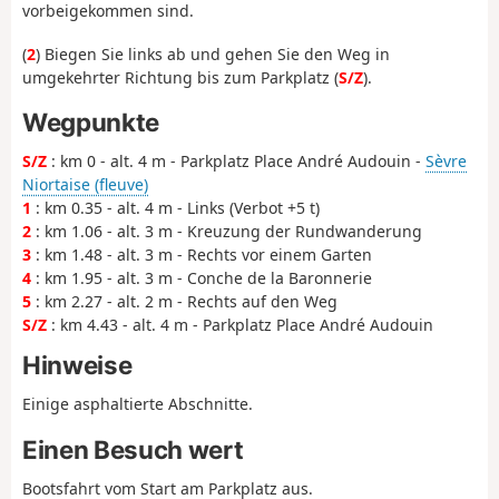
vorbeigekommen sind.
(
2
) Biegen Sie links ab und gehen Sie den Weg in
umgekehrter Richtung bis zum Parkplatz (
S/Z
).
Wegpunkte
S/Z
: km 0 - alt. 4 m - Parkplatz Place André Audouin -
Sèvre
Niortaise (fleuve)
1
: km 0.35 - alt. 4 m - Links (Verbot +5 t)
2
: km 1.06 - alt. 3 m - Kreuzung der Rundwanderung
3
: km 1.48 - alt. 3 m - Rechts vor einem Garten
4
: km 1.95 - alt. 3 m - Conche de la Baronnerie
5
: km 2.27 - alt. 2 m - Rechts auf den Weg
S/Z
: km 4.43 - alt. 4 m - Parkplatz Place André Audouin
Hinweise
Einige asphaltierte Abschnitte.
Einen Besuch wert
Bootsfahrt vom Start am Parkplatz aus.