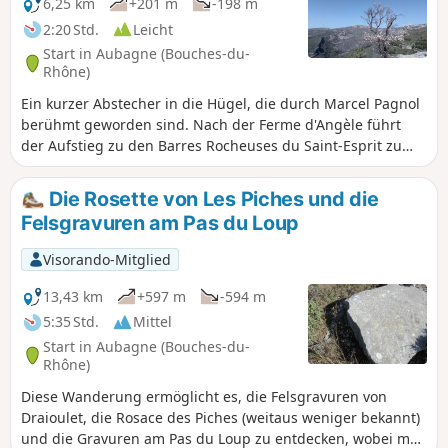
6,25 km
+201 m
-198 m
2:20 Std.
Leicht
Start in Aubagne (Bouches-du-
Rhône)
Ein kurzer Abstecher in die Hügel, die durch Marcel Pagnol
berühmt geworden sind. Nach der Ferme d'Angèle führt
der Aufstieg zu den Barres Rocheuses du Saint-Esprit zu
zwei herrlichen Aussichtspunkten, von denen aus man die
zahlreichen Gipfel bewundern kann, die in den Werken des
Die Rosette von Les Piches und die
Schriftstellers immer wieder erwähnt werden. Die Wege
Felsgravuren am Pas du Loup
und Pfade sind vom Duft der allgegenwärtigen Kiefern
durchdrungen: eine große Portion frische Luft vor den
Visorando-Mitglied
Toren von Aubagne.
13,43 km
+597 m
-594 m
5:35 Std.
Mittel
Start in Aubagne (Bouches-du-
Rhône)
Diese Wanderung ermöglicht es, die Felsgravuren von
Draioulet, die Rosace des Piches (weitaus weniger bekannt)
und die Gravuren am Pas du Loup zu entdecken, wobei man