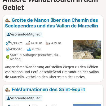
Gebiet
Grotte de Manon über den Chemin des
Scolopendres und das Vallon de Marcellin
Visorando-Mitglied
9,90 km
+438 m
-439 m
4:05 Std.
Mittel
Start in Aubagne (Bouches-du-
Rhône)
Angenehme Wanderung auf steilen Wegen zu den Höhlen
von Manon und Cerf, anschließend Umrundung des Vallon
de Marcelin, vorbei an den Überresten des Dorfes
Aubignane auf den Kämmen der Barres Rocheuses du
Saint-Esprit. Herrliche Ausblicke auf Marseille, die Chaîne
Felsformationen des Saint-Esprit
de l'Étoile und das Massif du Garlaban.
Visorando-Mitglied