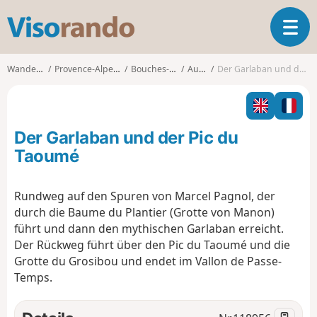
V
T
i
o
s
g
o
Wanderungen
Provence-Alpes-Côte d'Azur
Bouches-du-Rhône
Aubagne
Der Garlaban und der Pic du Taoumé
g
r
l
a
e
n
n
d
Der Garlaban und der Pic du
a
o
v
Taoumé
i
g
Rundweg auf den Spuren von Marcel Pagnol, der
a
durch die Baume du Plantier (Grotte von Manon)
t
i
führt und dann den mythischen Garlaban erreicht.
o
Der Rückweg führt über den Pic du Taoumé und die
n
Grotte du Grosibou und endet im Vallon de Passe-
Temps.