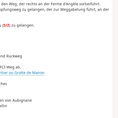
den Weg, der rechts an der Ferme d'Angèle vorbeiführt.
mpfungsweg zu gelangen, der zur Weggabelung führt, an der
 (
S/Z
) zu gelangen.
 und Rückweg
DFCI-Weg ab.
antier ou Grotte de Manon
ches
sten von Aubignane
ellin