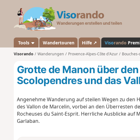
V
i
s
o
r
a
Tools
Wandertouren
Hilfe ↗
Viso
rando
Prem
n
Visorando
Wanderungen
Provence-Alpes-Côte d'Azur
Bouches-
d
o
Grotte de Manon über den
Scolopendres und das Vall
Angenehme Wanderung auf steilen Wegen zu den H
des Vallon de Marcelin, vorbei an den Überresten 
Rocheuses du Saint-Esprit. Herrliche Ausblicke auf Ma
Garlaban.