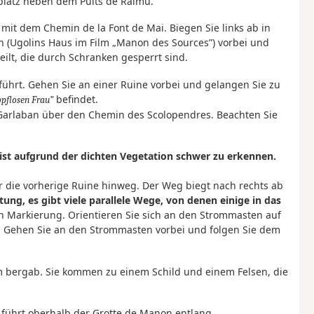
platz neben dem Puits de Raimu.
 mit dem Chemin de la Font de Mai. Biegen Sie links ab in
 (Ugolins Haus im Film „Manon des Sources”) vorbei und
teilt, die durch Schranken gesperrt sind.
 führt. Gehen Sie an einer Ruine vorbei und gelangen Sie zu
befindet.
pflosen Frau
e Garlaban über den Chemin des Scolopendres. Beachten Sie
ist aufgrund der dichten Vegetation schwer zu erkennen.
r die vorherige Ruine hinweg. Der Weg biegt nach rechts ab
tung, es gibt viele parallele Wege, von denen einige in das
en Markierung. Orientieren Sie sich an den Strommasten auf
n. Gehen Sie an den Strommasten vorbei und folgen Sie dem
m bergab. Sie kommen zu einem Schild und einem Felsen, die
 führt oberhalb der Grotte de Manon entlang.