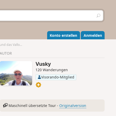
S
u
c
h
e
Konto erstellen
Anmelden
n
on de Marcellin
AUTOR
Vusky
120 Wanderungen
Visorando-Mitglied
Maschinell übersetzte Tour -
Originalversion