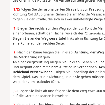
des Chemin de Ruissatel. Parken Sie auf dem großen Park
(
S/Z
) Folgen Sie der asphaltierten Straße bis zur Kreuzung
Richtung Col d'Aubignane. Gehen Sie am Mas de Massacan
folgen Sie der Straße, die sich in zwei unbefestigte Wege 
(
1
) Biegen Sie rechts auf den Weg ab, der zur Font de Mai
einer offenen, schattigen Fläche, wo sich der
Brunnen der ko
Biegen Sie an der Wegweisertafel links ab in Richtung L
eine Ruine auf der rechten Seite.
(
2
) Nach der Ruine biegen Sie links ab.
Achtung, der Weg 
Die Markierung ist gelb.
An einer Wegkreuzung biegen Sie links ab. Gehen Sie übe
und beginnt dann mit einem Aufstieg in Serpentinen.
Ach
Heideland verschwinden
. Folgen Sie unbedingt der gelb
dem Gipfel. Das ist die Richtung, in die Sie gehen müsse
Weg, der zum Draioulet führt.
(
3
) Biegen Sie links ab und folgen Sie dem Weg etwa 400 
auf die Grotte de Manon hinweisen.
(
4
) Gehen Sie rechts hinunter. Der schmale und steile Weg