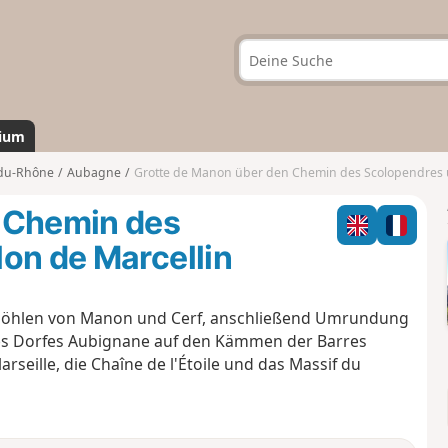
ium
du-Rhône
Aubagne
Grotte de Manon über den Chemin des Scolopendres und das Vall
 Chemin des
on de Marcellin
öhlen von Manon und Cerf, anschließend Umrundung
des Dorfes Aubignane auf den Kämmen der Barres
rseille, die Chaîne de l'Étoile und das Massif du