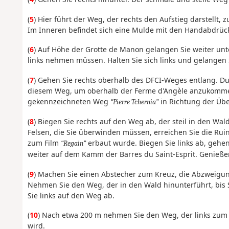
(
5
) Hier führt der Weg, der rechts den Aufstieg darstellt, z
Im Inneren befindet sich eine Mulde mit den Handabdrüc
(
6
) Auf Höhe der Grotte de Manon gelangen Sie weiter unt
links nehmen müssen. Halten Sie sich links und gelangen 
(
7
) Gehen Sie rechts oberhalb des DFCI-Weges entlang. Du
diesem Weg, um oberhalb der Ferme d'Angèle anzukomme
gekennzeichneten Weg
in Richtung der Übe
Pierre Tchernia
(
8
) Biegen Sie rechts auf den Weg ab, der steil in den Wa
Felsen, die Sie überwinden müssen, erreichen Sie die Rui
zum Film
erbaut wurde. Biegen Sie links ab, geh
Regain
weiter auf dem Kamm der Barres du Saint-Esprit. Genieße
(
9
) Machen Sie einen Abstecher zum Kreuz, die Abzweigung
Nehmen Sie den Weg, der in den Wald hinunterführt, bi
Sie links auf den Weg ab.
(
10
) Nach etwa 200 m nehmen Sie den Weg, der links zum V
wird.