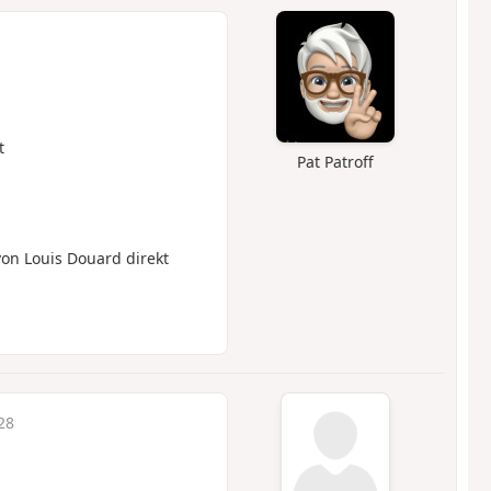
t
Pat Patroff
n Louis Douard direkt
28