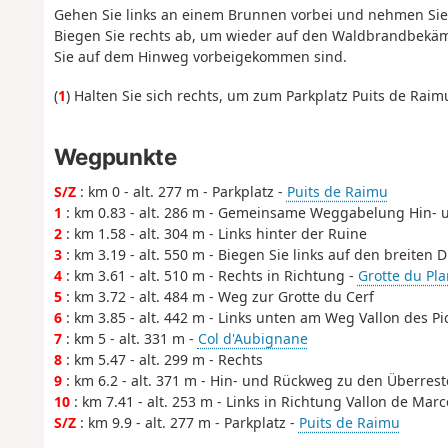
Gehen Sie links an einem Brunnen vorbei und nehmen Sie 
Biegen Sie rechts ab, um wieder auf den Waldbrandbekä
Sie auf dem Hinweg vorbeigekommen sind.
(
1
) Halten Sie sich rechts, um zum Parkplatz Puits de Raimu
Wegpunkte
S/Z
: km 0 - alt. 277 m - Parkplatz -
Puits de Raimu
1
: km 0.83 - alt. 286 m - Gemeinsame Weggabelung Hin-
2
: km 1.58 - alt. 304 m - Links hinter der Ruine
3
: km 3.19 - alt. 550 m - Biegen Sie links auf den breiten 
4
: km 3.61 - alt. 510 m - Rechts in Richtung -
Grotte du Pl
5
: km 3.72 - alt. 484 m - Weg zur Grotte du Cerf
6
: km 3.85 - alt. 442 m - Links unten am Weg Vallon des Pi
7
: km 5 - alt. 331 m -
Col d'Aubignane
8
: km 5.47 - alt. 299 m - Rechts
9
: km 6.2 - alt. 371 m - Hin- und Rückweg zu den Überre
10
: km 7.41 - alt. 253 m - Links in Richtung Vallon de Marc
S/Z
: km 9.9 - alt. 277 m - Parkplatz -
Puits de Raimu