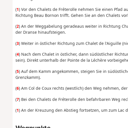
(
1
) Vor den Chalets de Fréterolle nehmen Sie einen Pfad au
Richtung Beau Bornon trifft. Gehen Sie an den Chalets vor
(
2
) An der Weggabelung geradeaus weiter in Richtung Chal
der Dranse hinaufsteigen.
(
3
) Weiter in östlicher Richtung zum Chalet de l'Aiguille (n
(
4
) Nach dem Chalet in östlicher, dann südöstlicher Rich
sein). Direkt unterhalb der Pointe de la Léchère vorbeigeh
(
5
) Auf dem Kamm angekommen, steigen Sie in südöstliche
Grenzkamm).
(
6
) Am Col de Coux rechts (westlich) den Weg nehmen, der
(
7
) Bei den Chalets de Fréterolle den befahrbaren Weg re
(
1
) An der Kreuzung den Abstieg fortsetzen, um zum Lac d
Wegpunkte