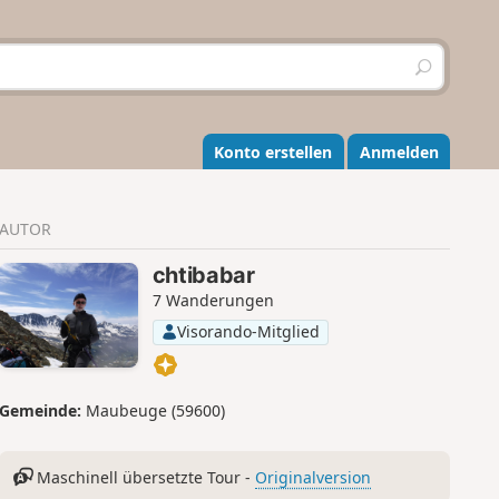
S
u
c
h
e
Konto erstellen
Anmelden
n
AUTOR
chtibabar
7 Wanderungen
Visorando-Mitglied
Gemeinde:
Maubeuge (59600)
Maschinell übersetzte Tour -
Originalversion