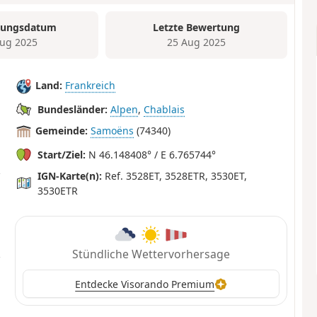
tungsdatum
Letzte Bewertung
ug 2025
25 Aug 2025
Land:
Frankreich
Bundesländer:
Alpen
,
Chablais
Gemeinde:
Samoëns
(74340)
Start/Ziel:
N 46.148408° / E 6.765744°
IGN-Karte(n):
Ref. 3528ET, 3528ETR, 3530ET,
3530ETR
Stündliche Wettervorhersage
Entdecke Visorando Premium