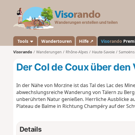
V
i
s
o
r
a
Tools
Wandertouren
Hilfe ↗
Viso
rando
Prem
n
Visorando
Wanderungen
Rhône-Alpes
Haute-Savoie
Samoëns
d
o
Der Col de Coux über den
In der Nähe von Morzine ist das Tal des Lac des Min
abwechslungsreiche Wanderung von Tälern zu Bergk
unberührten Natur genießen. Herrliche Ausblicke au
Plateau de Balme in Richtung Champéry auf der Schw
Details