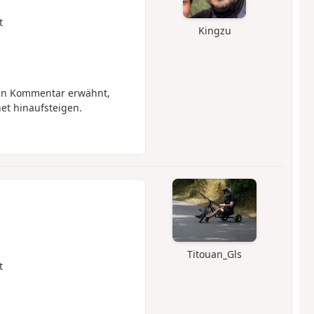
t
Kingzu
en Kommentar erwähnt,
et hinaufsteigen.
Titouan_Gls
t