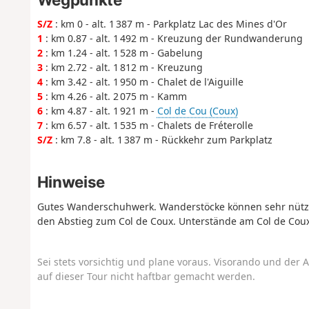
S/Z
: km 0 - alt. 1 387 m - Parkplatz Lac des Mines d'Or
1
: km 0.87 - alt. 1 492 m - Kreuzung der Rundwanderung
2
: km 1.24 - alt. 1 528 m - Gabelung
3
: km 2.72 - alt. 1 812 m - Kreuzung
4
: km 3.42 - alt. 1 950 m - Chalet de l'Aiguille
5
: km 4.26 - alt. 2 075 m - Kamm
6
: km 4.87 - alt. 1 921 m -
Col de Cou (Coux)
7
: km 6.57 - alt. 1 535 m - Chalets de Fréterolle
S/Z
: km 7.8 - alt. 1 387 m - Rückkehr zum Parkplatz
Hinweise
Gutes Wanderschuhwerk. Wanderstöcke können sehr nützlic
den Abstieg zum Col de Coux. Unterstände am Col de Coux
Sei stets vorsichtig und plane voraus. Visorando und der A
auf dieser Tour nicht haftbar gemacht werden.