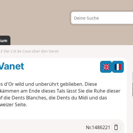
ium
Der Col de Coux über den Vanet
 Vanet
es d'Or wild und unberührt geblieben. Diese
ämmen am Ende dieses Tals lässt Sie die Ruhe dieser
f die Dents Blanches, die Dents du Midi und das
eizer Seite.
Nr.
1486221