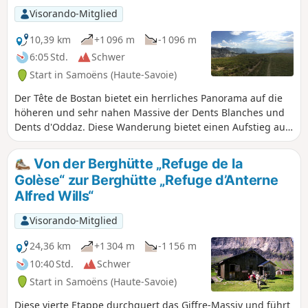
Herrliche Ausblicke auf die Dents
Visorando-Mitglied
Blanches, die Dents du Midi und das
Plateau de Balme in Richtung Champéry
10,39 km
+1 096 m
-1 096 m
auf der Schweizer Seite.
6:05 Std.
Schwer
Start in Samoëns (Haute-Savoie)
Der Tête de Bostan bietet ein herrliches Panorama auf die
höheren und sehr nahen Massive der Dents Blanches und
Dents d'Oddaz. Diese Wanderung bietet einen Aufstieg auf
diesen Gipfel über die ursprüngliche und wilde Route des
Pas de la Latte. Der Abstieg erfolgt über die üblichere Route
Von der Berghütte „Refuge de la
des Col de la Golèse.
Golèse“ zur Berghütte „Refuge d’Anterne
Alfred Wills“
Visorando-Mitglied
24,36 km
+1 304 m
-1 156 m
10:40 Std.
Schwer
Start in Samoëns (Haute-Savoie)
Diese vierte Etappe durchquert das Giffre-Massiv und führt