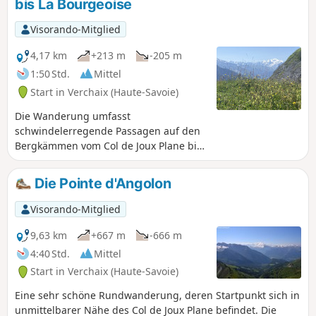
bis La Bourgeoise
Visorando-Mitglied
4,17 km
+213 m
-205 m
1:50 Std.
Mittel
Start in Verchaix (Haute-Savoie)
Die Wanderung umfasst
schwindelerregende Passagen auf den
Bergkämmen vom Col de Joux Plane bis
zur Bourgeoise, von wo aus man
Samoëns und das Giffre-Tal überblickt.
Die Pointe d'Angolon
Visorando-Mitglied
9,63 km
+667 m
-666 m
4:40 Std.
Mittel
Start in Verchaix (Haute-Savoie)
Eine sehr schöne Rundwanderung, deren Startpunkt sich in
unmittelbarer Nähe des Col de Joux Plane befindet. Die