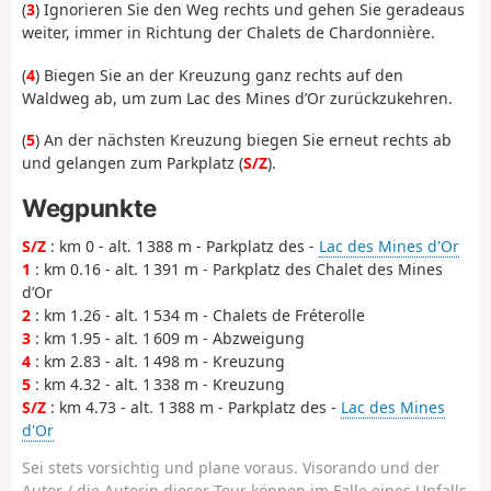
(
3
) Ignorieren Sie den Weg rechts und gehen Sie geradeaus
weiter, immer in Richtung der Chalets de Chardonnière.
(
4
) Biegen Sie an der Kreuzung ganz rechts auf den
Waldweg ab, um zum Lac des Mines d’Or zurückzukehren.
(
5
) An der nächsten Kreuzung biegen Sie erneut rechts ab
und gelangen zum Parkplatz (
S/Z
).
Wegpunkte
S/Z
: km 0 - alt. 1 388 m - Parkplatz des -
Lac des Mines d'Or
1
: km 0.16 - alt. 1 391 m - Parkplatz des Chalet des Mines
d’Or
2
: km 1.26 - alt. 1 534 m - Chalets de Fréterolle
3
: km 1.95 - alt. 1 609 m - Abzweigung
4
: km 2.83 - alt. 1 498 m - Kreuzung
5
: km 4.32 - alt. 1 338 m - Kreuzung
S/Z
: km 4.73 - alt. 1 388 m - Parkplatz des -
Lac des Mines
d'Or
Sei stets vorsichtig und plane voraus. Visorando und der
Autor / die Autorin dieser Tour können im Falle eines Unfalls