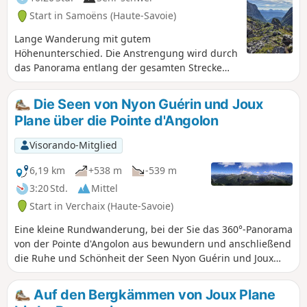
Start in Samoëns (Haute-Savoie)
Lange Wanderung mit gutem
Höhenunterschied. Die Anstrengung wird durch
das Panorama entlang der gesamten Strecke
belohnt.
Die Seen von Nyon Guérin und Joux
Plane über die Pointe d'Angolon
Visorando-Mitglied
6,19 km
+538 m
-539 m
3:20 Std.
Mittel
Start in Verchaix (Haute-Savoie)
Eine kleine Rundwanderung, bei der Sie das 360°-Panorama
von der Pointe d'Angolon aus bewundern und anschließend
die Ruhe und Schönheit der Seen Nyon Guérin und Joux
Plane genießen können. Achtung: Der Weg über die
Bergkämme ist für Personen mit Höhenangst
Auf den Bergkämmen von Joux Plane
möglicherweise nicht geeignet.