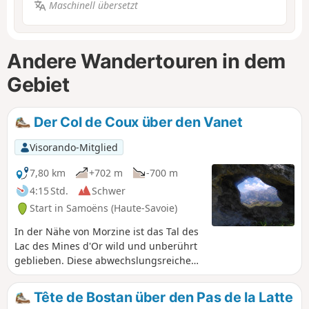
Maschinell übersetzt
Andere Wandertouren in dem
Gebiet
Der Col de Coux über den Vanet
Visorando-Mitglied
7,80 km
+702 m
-700 m
4:15 Std.
Schwer
Start in Samoëns (Haute-Savoie)
In der Nähe von Morzine ist das Tal des
Lac des Mines d'Or wild und unberührt
geblieben. Diese abwechslungsreiche
Wanderung von Tälern zu Bergkämmen
am Ende dieses Tals lässt Sie die Ruhe
Tête de Bostan über den Pas de la Latte
dieser unberührten Natur genießen.