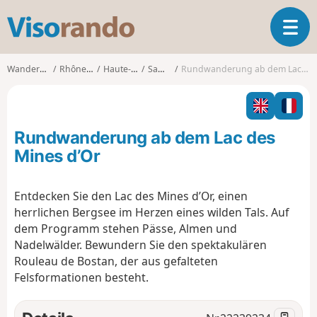
V
T
i
o
s
g
o
Wanderungen
Rhône-Alpes
Haute-Savoie
Samoëns
Rundwanderung ab dem Lac des Mines d’Or
g
r
l
a
e
n
n
d
Rundwanderung ab dem Lac des
a
o
v
Mines d’Or
i
g
Entdecken Sie den Lac des Mines d’Or, einen
a
herrlichen Bergsee im Herzen eines wilden Tals. Auf
t
i
dem Programm stehen Pässe, Almen und
o
Nadelwälder. Bewundern Sie den spektakulären
n
Rouleau de Bostan, der aus gefalteten
Felsformationen besteht.