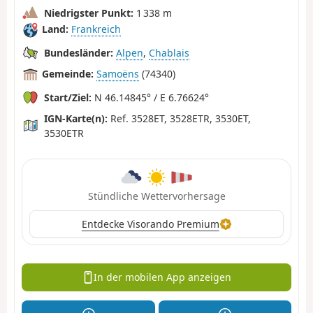
Niedrigster Punkt:
1 338 m
Land:
Frankreich
Bundesländer:
Alpen
,
Chablais
Gemeinde:
Samoëns
(74340)
Start/Ziel:
N 46.14845° / E 6.76624°
IGN-Karte(n):
Ref. 3528ET, 3528ETR, 3530ET,
3530ETR
Stündliche Wettervorhersage
Entdecke Visorando Premium
In der mobilen App anzeigen