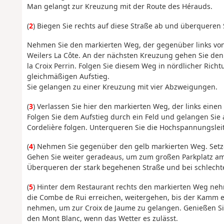
Man gelangt zur Kreuzung mit der Route des Hérauds.
(
2
) Biegen Sie rechts auf diese Straße ab und überqueren
Nehmen Sie den markierten Weg, der gegenüber links von
Weilers La Côte. An der nächsten Kreuzung gehen Sie den r
la Croix Perrin. Folgen Sie diesem Weg in nördlicher Ric
gleichmäßigen Aufstieg.
Sie gelangen zu einer Kreuzung mit vier Abzweigungen.
(
3
) Verlassen Sie hier den markierten Weg, der links einen
Folgen Sie dem Aufstieg durch ein Feld und gelangen Sie a
Cordelière folgen. Unterqueren Sie die Hochspannungsle
(
4
) Nehmen Sie gegenüber den gelb markierten Weg. Setzen
Gehen Sie weiter geradeaus, um zum großen Parkplatz am C
Überqueren der stark begehenen Straße und bei schlecht
(
5
) Hinter dem Restaurant rechts den markierten Weg nehm
die Combe de Rui erreichen, weitergehen, bis der Kamm e
nehmen, um zur Croix de Jaume zu gelangen. Genießen Si
den Mont Blanc, wenn das Wetter es zulässt.