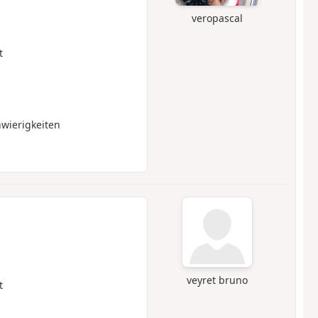
veropascal
t
wierigkeiten
veyret bruno
t