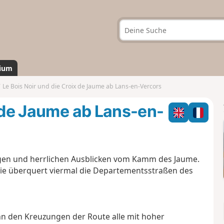
ium
Le Bois Noir und die Croix de Jaume ab Lans-en-Vercors
x de Jaume ab Lans-en-
n und herrlichen Ausblicken vom Kamm des Jaume.
 Sie überquert viermal die Departementsstraßen des
an den Kreuzungen der Route alle mit hoher