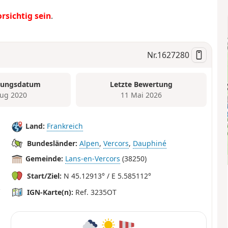
orsichtig sein
.
Nr.
1627280
tungsdatum
Letzte Bewertung
ug 2020
11 Mai 2026
Land:
Frankreich
Bundesländer:
Alpen
,
Vercors
,
Dauphiné
Gemeinde:
Lans-en-Vercors
(38250)
Start/Ziel:
N 45.12913° / E 5.585112°
IGN-Karte(n):
Ref. 3235OT