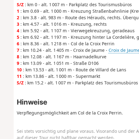
S/Z
: km 0 - alt. 1 007 m - Parkplatz des Tourismusbüros
1
: km 0.69 - alt. 1 000 m - Kreuzung Straßenbahnlinie (
2
: km 3.8 - alt. 983 m - Route des Hérauds, rechts. Überqu
3
: km 4.57 - alt. 1 016 m - Kreuzung, rechts
4
: km 5.92 - alt. 1 107 m - Vierwegekreuzung, geradeaus
5
: km 6.92 - alt. 1 197 m - Kreuzung hinter La Cordelière,
6
: km 8.36 - alt. 1 218 m - Col de la Croix Perrin
7
: km 10.24 - alt. 1 405 m - Croix de Jaume -
Croix de Jaum
8
: km 12.08 - alt. 1 167 m - Haarnadelkurve
9
: km 13.09 - alt. 1 051 m - Straße D106
10
: km 13.53 - alt. 1 001 m - Route de Villard de Lans
11
: km 13.86 - alt. 1 000 m - Supermarkt
S/Z
: km 15.2 - alt. 1 007 m - Parkplatz des Tourismusbüros
Hinweise
Verpflegungsmöglichkeit am Col de la Croix Perrin.
Sei stets vorsichtig und plane voraus. Visorando und der A
auf dieser Tour nicht haftbar gemacht werden.