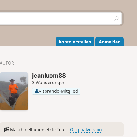
S
u
c
h
e
Konto erstellen
Anmelden
n
AUTOR
jeanlucm88
3 Wanderungen
Visorando-Mitglied
Maschinell übersetzte Tour -
Originalversion