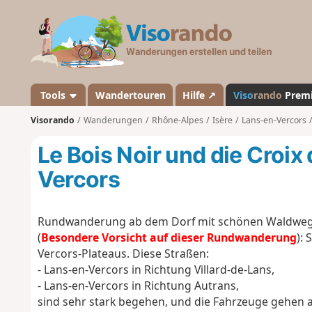
V
i
s
o
r
a
Tools
Wandertouren
Hilfe ↗
Viso
rando
Prem
n
Visorando
Wanderungen
Rhône-Alpes
Isère
Lans-en-Vercors
d
o
Le Bois Noir und die Croi
Vercors
Rundwanderung ab dem Dorf mit schönen Waldwege
(
Besondere Vorsicht auf dieser Rundwanderung
):
Vercors-Plateaus. Diese Straßen:
- Lans-en-Vercors in Richtung Villard-de-Lans,
- Lans-en-Vercors in Richtung Autrans,
sind sehr stark begehen, und die Fahrzeuge gehen 