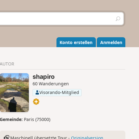
S
u
c
h
e
Konto erstellen
Anmelden
n
AUTOR
shapiro
60 Wanderungen
Visorando-Mitglied
Gemeinde:
Paris (75000)
Maschinell übersetzte Tour -
Originalversion