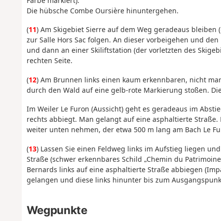
Farbe markiert).
Die hübsche Combe Oursière hinuntergehen.
(
11
) Am Skigebiet Sierre auf dem Weg geradeaus bleiben (
zur Salle Hors Sac folgen. An dieser vorbeigehen und den
und dann an einer Skiliftstation (der vorletzten des Skige
rechten Seite.
(
12
) Am Brunnen links einen kaum erkennbaren, nicht m
durch den Wald auf eine gelb-rote Markierung stoßen. Die
Im Weiler Le Furon (Aussicht) geht es geradeaus im Absti
rechts abbiegt. Man gelangt auf eine asphaltierte Straße
weiter unten nehmen, der etwa 500 m lang am Bach Le Fu
(
13
) Lassen Sie einen Feldweg links im Aufstieg liegen un
Straße (schwer erkennbares Schild „Chemin du Patrimoine
Bernards links auf eine asphaltierte Straße abbiegen (Imp
gelangen und diese links hinunter bis zum Ausgangspunk
Wegpunkte