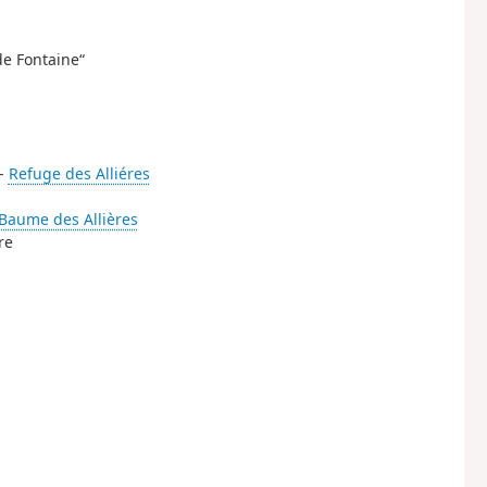
de Fontaine“
 -
Refuge des Alliéres
Baume des Allières
re