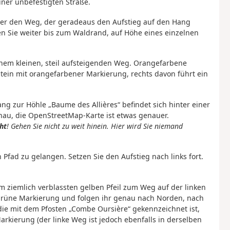
iner unbefestigten Straße.
er den Weg, der geradeaus den Aufstieg auf den Hang
en Sie weiter bis zum Waldrand, auf Höhe eines einzelnen
einem kleinen, steil aufsteigenden Weg. Orangefarbene
Stein mit orangefarbener Markierung, rechts davon führt ein
ang zur Höhle „Baume des Allières“ befindet sich hinter einer
enau, die OpenStreetMap-Karte ist etwas genauer.
ht
! Gehen Sie nicht zu weit hinein. Hier wird Sie niemand
fad zu gelangen. Setzen Sie den Aufstieg nach links fort.
m ziemlich verblassten gelben Pfeil zum Weg auf der linken
b-grüne Markierung und folgen ihr genau nach Norden, nach
die mit dem Pfosten „Combe Oursière“ gekennzeichnet ist,
arkierung (der linke Weg ist jedoch ebenfalls in derselben