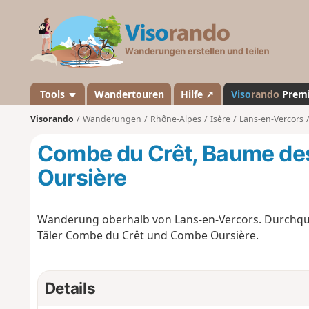
V
i
s
o
r
a
Tools
Wandertouren
Hilfe ↗
Viso
rando
Prem
n
Visorando
Wanderungen
Rhône-Alpes
Isère
Lans-en-Vercors
d
o
Combe du Crêt, Baume des
Oursière
Wanderung oberhalb von Lans-en-Vercors. Durchqu
Täler Combe du Crêt und Combe Oursière.
Details