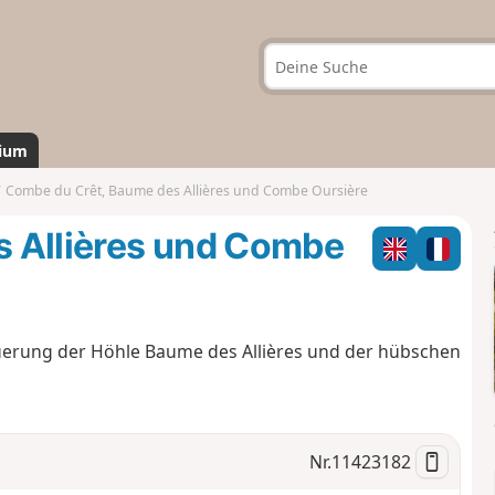
ium
Combe du Crêt, Baume des Allières und Combe Oursière
 Allières und Combe
erung der Höhle Baume des Allières und der hübschen
Nr.
11423182