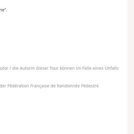
ne“.
utor / die Autorin dieser Tour können im Falle eines Unfalls
der Fédération Française de Randonnée Pédestre