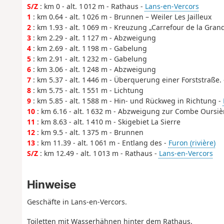
S/Z
: km 0 - alt. 1 012 m - Rathaus -
Lans-en-Vercors
1
: km 0.64 - alt. 1 026 m - Brunnen – Weiler Les Jailleux
2
: km 1.93 - alt. 1 069 m - Kreuzung „Carrefour de la Gran
3
: km 2.29 - alt. 1 127 m - Abzweigung
4
: km 2.69 - alt. 1 198 m - Gabelung
5
: km 2.91 - alt. 1 232 m - Gabelung
6
: km 3.06 - alt. 1 248 m - Abzweigung
7
: km 5.37 - alt. 1 446 m - Überquerung einer Forststraße.
8
: km 5.75 - alt. 1 551 m - Lichtung
9
: km 5.85 - alt. 1 588 m - Hin- und Rückweg in Richtung -
10
: km 6.16 - alt. 1 632 m - Abzweigung zur Combe Oursiè
11
: km 8.63 - alt. 1 410 m - Skigebiet La Sierre
12
: km 9.5 - alt. 1 375 m - Brunnen
13
: km 11.39 - alt. 1 061 m - Entlang des -
Furon (rivière)
S/Z
: km 12.49 - alt. 1 013 m - Rathaus -
Lans-en-Vercors
Hinweise
Geschäfte in Lans-en-Vercors.
Toiletten mit Wasserhähnen hinter dem Rathaus.