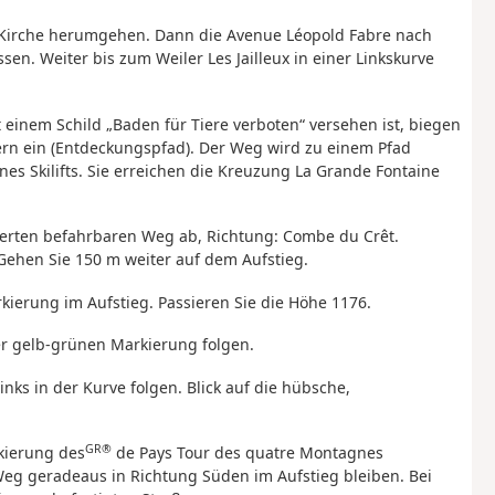
e Kirche herumgehen. Dann die Avenue Léopold Fabre nach
n. Weiter bis zum Weiler Les Jailleux in einer Linkskurve
t einem Schild „Baden für Tiere verboten“ versehen ist, biegen
ern ein (Entdeckungspfad). Der Weg wird zu einem Pfad
nes Skilifts. Sie erreichen die Kreuzung La Grande Fontaine
ierten befahrbaren Weg ab, Richtung: Combe du Crêt.
 Gehen Sie 150 m weiter auf dem Aufstieg.
rkierung im Aufstieg. Passieren Sie die Höhe 1176.
r gelb-grünen Markierung folgen.
ks in der Kurve folgen. Blick auf die hübsche,
GR®
rkierung des
de Pays Tour des quatre Montagnes
eg geradeaus in Richtung Süden im Aufstieg bleiben. Bei