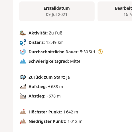
Erstelldatum
Bearbei
09 Jul 2021
16 
Aktivität:
Zu Fuß
Distanz:
12,49 km
Durchschnittliche Dauer:
5:30 Std.
Schwierigkeitsgrad:
Mittel
Zurück zum Start:
Ja
Aufstieg:
+ 688 m
Abstieg:
- 678 m
Höchster Punkt:
1 642 m
Niedrigster Punkt:
1 012 m