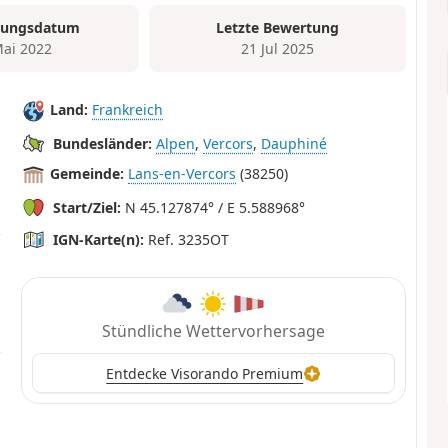
tungsdatum
Letzte Bewertung
Mai 2022
21 Jul 2025
Land:
Frankreich
Bundesländer:
Alpen
,
Vercors
,
Dauphiné
Gemeinde:
Lans-en-Vercors
(38250)
Start/Ziel:
N 45.127874° / E 5.588968°
IGN-Karte(n):
Ref. 3235OT
Stündliche Wettervorhersage
Entdecke Visorando Premium