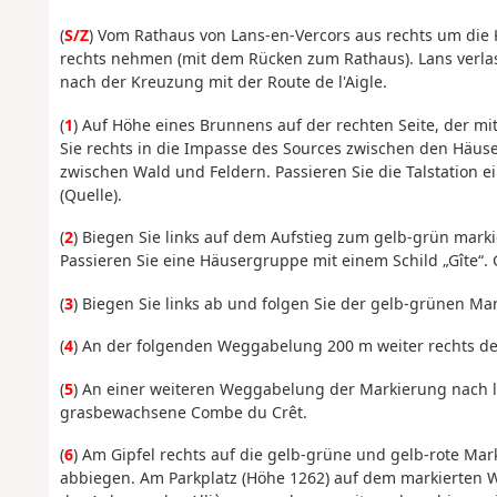
(
S/Z
) Vom Rathaus von Lans-en-Vercors aus rechts um di
rechts nehmen (mit dem Rücken zum Rathaus). Lans verlasse
nach der Kreuzung mit der Route de l'Aigle.
(
1
) Auf Höhe eines Brunnens auf der rechten Seite, der mi
Sie rechts in die Impasse des Sources zwischen den Häus
zwischen Wald und Feldern. Passieren Sie die Talstation ei
(Quelle).
(
2
) Biegen Sie links auf dem Aufstieg zum gelb-grün mark
Passieren Sie eine Häusergruppe mit einem Schild „Gîte“.
(
3
) Biegen Sie links ab und folgen Sie der gelb-grünen Ma
(
4
) An der folgenden Weggabelung 200 m weiter rechts de
(
5
) An einer weiteren Weggabelung der Markierung nach lin
grasbewachsene Combe du Crêt.
(
6
) Am Gipfel rechts auf die gelb-grüne und gelb-rote Ma
abbiegen. Am Parkplatz (Höhe 1262) auf dem markierten W