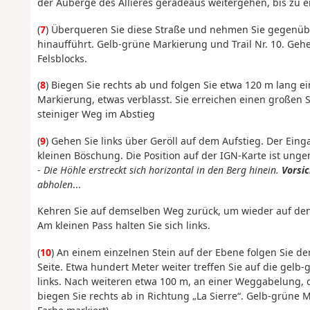
der Auberge des Allières geradeaus weitergehen, bis zu e
(
7
) Überqueren Sie diese Straße und nehmen Sie gegenüb
hinaufführt. Gelb-grüne Markierung und Trail Nr. 10. Geh
Felsblocks.
(
8
) Biegen Sie rechts ab und folgen Sie etwa 120 m lang 
Markierung, etwas verblasst. Sie erreichen einen großen 
steiniger Weg im Abstieg
(
9
) Gehen Sie links über Geröll auf dem Aufstieg. Der Eing
kleinen Böschung. Die Position auf der IGN-Karte ist ung
-
Die Höhle erstreckt sich horizontal in den Berg hinein.
Vorsic
abholen
...
Kehren Sie auf demselben Weg zurück, um wieder auf den P
Am kleinen Pass halten Sie sich links.
(
10
) An einem einzelnen Stein auf der Ebene folgen Sie de
Seite. Etwa hundert Meter weiter treffen Sie auf die gel
links. Nach weiteren etwa 100 m, an einer Weggabelung, 
biegen Sie rechts ab in Richtung „La Sierre“. Gelb-grüne M