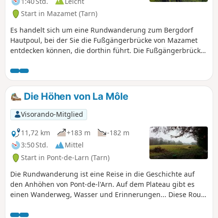
1:40 Std.
Leicht
Start in Mazamet (Tarn)
Es handelt sich um eine Rundwanderung zum Bergdorf
Hautpoul, bei der Sie die Fußgängerbrücke von Mazamet
entdecken können, die dorthin führt. Die Fußgängerbrücke
bietet einen atemberaubenden Blick auf das Arnette-Tal.
Diese Tour führt über den Chemin de la Jamarié, eine
ehemalige Salzstraße und Römerstraße, bis zur
Fußgängerbrücke.
Die Höhen von La Môle
Visorando-Mitglied
11,72 km
+183 m
-182 m
3:50 Std.
Mittel
Start in Pont-de-Larn (Tarn)
Die Rundwanderung ist eine Reise in die Geschichte auf
den Anhöhen von Pont-de-l'Arn. Auf dem Plateau gibt es
einen Wanderweg, Wasser und Erinnerungen... Diese Route
führt über die offenen Anhöhen oberhalb von Pont-de-Larn.
Der See Pas des Bêtes offenbart sich in einer waldreichen