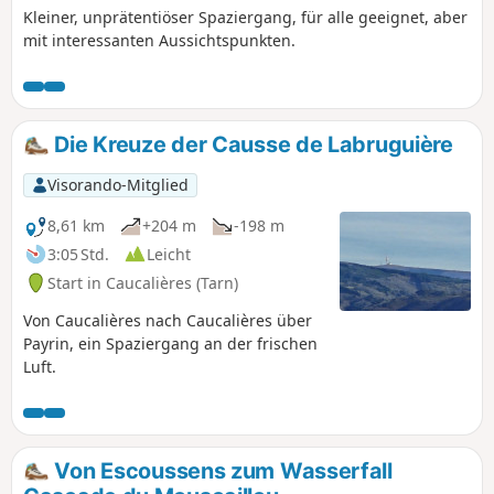
Kleiner, unprätentiöser Spaziergang, für alle geeignet, aber
mit interessanten Aussichtspunkten.
Die Kreuze der Causse de Labruguière
Visorando-Mitglied
8,61 km
+204 m
-198 m
3:05 Std.
Leicht
Start in Caucalières (Tarn)
Von Caucalières nach Caucalières über
Payrin, ein Spaziergang an der frischen
Luft.
Von Escoussens zum Wasserfall