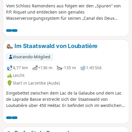
Vom Schloss Ramondens aus folgen wir den „Spuren“ von
P.P. Riquet und entdecken sein geniales
Wasserversorgungssystem für seinen „Canal des Deux
Mers“, das vor mehr als vier Jahrhunderten in der
Montagne Noire errichtet wurde, bevor wir das Bassin du
Lampy Neuf erreichen, das später angelegt wurde, um den
notwendigen Wasserüberschuss für den Canal de Jonction
Im Staatswald von Loubatière
bereitzustellen, der Verbindung zwischen dem Canal du
Midi und dem Canal de la Robine in Narbonne. Seien Sie
Visorando-Mitglied
auf einem Abschnitt der Route, der abseits des Weges
verläuft, besonders aufmerksam (weitere Einzelheiten in
4,77 km
+136 m
-135 m
1:45 Std.
der Wegbeschreibung)
Leicht
Start in Lacombe (Aude)
Eingebettet zwischen dem Lac de la Galaube und dem Lac
de Laprade Basse erstreckt sich der Staatswald von
Loubatière über 450 Hektar. Er befindet sich im westlichen
Teil des ausgedehnten Waldmassivs, das den Südhang der
Montagne Noire im Departement Aude bedeckt. Dieser
zusammenhängende, vollständig bewaldete Wald, der sich
auf einer Höhe von 660 bis 885 Metern erstreckt, bildet den