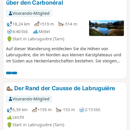
über den Carbonéral
Visorando-Mitglied
18,24 km
+519 m
-514 m
6:40 Std.
Mittel
Start in Labruguière (Tarn)
Auf dieser Wanderung entdecken Sie die Höhen von
Labruguière, die im Norden aus kleinen Karstplateaus und
im Süden aus Heckenlandschaften bestehen. Sie steigen
hinauf zur Montagne Noire, die sich in diesem
Departement oft als südlicher Hintergrund der
Landschaften aufdrängt. Es ist das Reich des Waldes, der
gleichermaßen aus Laub- und Nadelbäumen besteht. Seine
Der Rand der Causse de Labruguiére
Gipfel sind sanft und vielfältig: Heide, Wälder und Wiesen
teilen sich den Blick zum Himmel.
Visorando-Mitglied
6,39 km
+159 m
-153 m
2:15 Std.
Leicht
Start in Labruguière (Tarn)