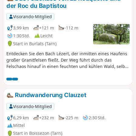
führen Sie zum Fuß des Sidobre, dann
der Roc du Baptistou
zurück durch den Weiler Fialessuch und
den Roc de Peyremaure.
Visorando-Mitglied
3,99 km
+121 m
-112 m
1:30 Std.
Leicht
Start in Burlats (Tarn)
Entdecken Sie den Bach Lézert, der inmitten eines Haufens
großer Granitfelsen fließt. Der Weg führt durch das
Felschaos hinauf in einen feuchten und kühlen Wald, selbst
im Sommer. Um einen Hin- und Rückweg zu vermeiden,
kehren Sie über eine kleine, verkehrsfreie Straße zurück,
die Ihnen einen kleinen Abstecher ermöglicht, um den Roc
du Baptistou zu entdecken, der in instabiler Balance steht.
Rundwanderung Clauzet
Visorando-Mitglied
6,29 km
+232 m
-225 m
2:30 Std.
Mittel
Start in Boissezon (Tarn)