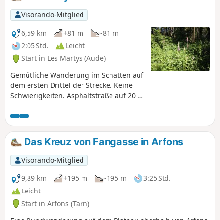
Visorando-Mitglied
6,59 km
+81 m
-81 m
2:05 Std.
Leicht
Start in Les Martys (Aude)
Gemütliche Wanderung im Schatten auf
dem ersten Drittel der Strecke. Keine
Schwierigkeiten. Asphaltstraße auf 20 %
der Strecke und breite Wege auf dem
Rest der Strecke.
Das Kreuz von Fangasse in Arfons
Visorando-Mitglied
9,89 km
+195 m
-195 m
3:25 Std.
Leicht
Start in Arfons (Tarn)