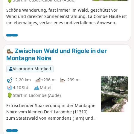
Schöne Wanderung, fast immer im Wald, geschützt vor
Wind und direkter Sonneneinstrahlung. La Combe Haute ist
ein ehemaliges, verlassenes und verfallenes Anwesen.
Zwischen Wald und Rigole in der
Montagne Noire
Visorando-Mitglied
12,20 km
+236 m
-239 m
4:10 Std.
Mittel
Start in Lacombe (Aude)
Erfrischender Spaziergang in der Montagne
Noire vom kleinen Dorf Lacombe (11310)
zum Staatswald von Ramondens (Tarn) und
Picknickpause in der Nähe des Staudamms
des Beckens von St-Denis. Rückweg am