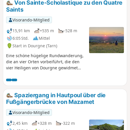
Von Sainte-Scholastique zu den Quatre
Saints
Visorando-Mitglied
15,91 km
+535 m
-528 m
6:05 Std.
Mittel
Start in Dourgne (Tarn)
Eine schöne hügelige Rundwanderung,
die an vier Orten vorbeiführt, die den
vier Heiligen von Dourgne gewidmet
sind: Saint-Macaire und seine
Heilquelle, Saint-Stapin, der Riese,
Saint-Chipoli oder Saint-Hippolyte,
Saint-Ferréol und seine Capelette.
Spaziergang in Hautpoul über die
Fußgängerbrücke von Mazamet
Visorando-Mitglied
2,45 km
+328 m
-322 m