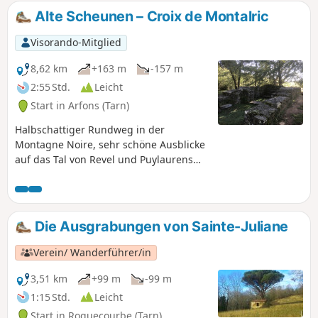
Galaube speisen, dessen östlichen Arm
Alte Scheunen – Croix de Montalric
Sie entlanggehen.
Visorando-Mitglied
8,62 km
+163 m
-157 m
2:55 Std.
Leicht
Start in Arfons (Tarn)
Halbschattiger Rundweg in der
Montagne Noire, sehr schöne Ausblicke
auf das Tal von Revel und Puylaurens
sowie auf die Pyrenäen. Wald mit
Tannen, Kiefern und Buchen, Farn- und
Eschenheiden. Geringer
Höhenunterschied. Der größte Teil
Die Ausgrabungen von Sainte-Juliane
dieser Wanderung verläuft auf nicht
markierten Wegen, auch wenn man auf
Verein/ Wanderführer/in
Markierungen stößt. Beachten Sie diese
nur, wenn sie in der Beschreibung
3,51 km
+99 m
-99 m
erwähnt werden.
1:15 Std.
Leicht
Start in Roquecourbe (Tarn)