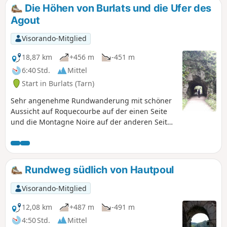
Die Höhen von Burlats und die Ufer des
Agout
Visorando-Mitglied
18,87 km
+456 m
-451 m
6:40 Std.
Mittel
Start in Burlats (Tarn)
Sehr angenehme Rundwanderung mit schöner
Aussicht auf Roquecourbe auf der einen Seite
und die Montagne Noire auf der anderen Seite.
Schöner Weg entlang des Agout zwischen Carla
und Les Salvages, angelegt auf einem
ehemaligen Aquädukt der Stadt Castres.
Wunderschöne schattige, von
Rundweg südlich von Hautpoul
Kastanienbäumen gesäumte Wege führen
durch Weideland.
Visorando-Mitglied
12,08 km
+487 m
-491 m
4:50 Std.
Mittel