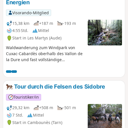
Energien
Visorando-Mitglied
15,38 km
+187 m
-193 m
4:55 Std.
Mittel
Start in Les Martys (Aude)
Waldwanderung zum Windpark von
Cuxac-Cabardès oberhalb des Vallon de
la Dure und fast vollständige
Umrundung des Lac de Laprade Basse
auf dem kürzlich angelegten Weg, der
die D101 zwischen dem Weiler und dem
Damm der Staustufe umgeht (siehe
Tour durch die Felsen des Sidobre
Infos).
Touristiker/in
29,32 km
+508 m
-501 m
7 Std.
Mittel
Start in Cambounès (Tarn)