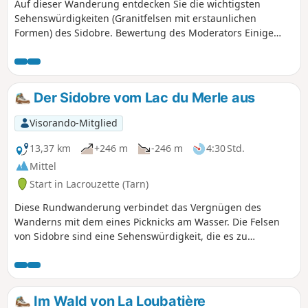
Auf dieser Wanderung entdecken Sie die wichtigsten
Sehenswürdigkeiten (Granitfelsen mit erstaunlichen
Formen) des Sidobre. Bewertung des Moderators Einige
Orientierungsschwierigkeiten auf dieser Strecke, siehe
Bewertungen
Der Sidobre vom Lac du Merle aus
Visorando-Mitglied
13,37 km
+246 m
-246 m
4:30 Std.
Mittel
Start in Lacrouzette (Tarn)
Diese Rundwanderung verbindet das Vergnügen des
Wanderns mit dem eines Picknicks am Wasser. Die Felsen
von Sidobre sind eine Sehenswürdigkeit, die es zu
entdecken gilt. Der Lac du Merle ist eine Oase der Ruhe
und des Zaubers, in der man sich in der Sommerhitze
wunderbar entspannen kann. Eine wunderschöne
Naturlandschaft mit Felsen, die aus dem Wasser ragen und
Im Wald von La Loubatière