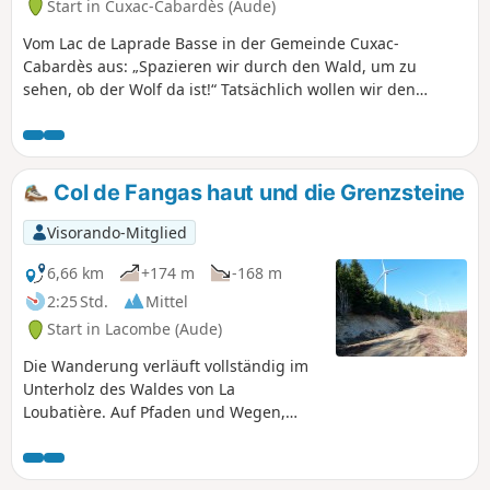
Start in Cuxac-Cabardès (Aude)
Vom Lac de Laprade Basse in der Gemeinde Cuxac-
Cabardès aus: „Spazieren wir durch den Wald, um zu
sehen, ob der Wolf da ist!“ Tatsächlich wollen wir den
Staatswald von Loubatière entdecken, vom Fluss Dure, der
den See speist, bis zum Bach Linon, der oberhalb von
Montolieu in ihn mündet. Unter jahrhundertealten Bäumen
erheben sich die Ruinen einer alten Kartause, die lange vor
Col de Fangas haut und die Grenzsteine
der Revolution verlassen wurde, unter anderem wegen der
Wölfe... die seitdem durch Rehe ersetzt wurden.
Visorando-Mitglied
6,66 km
+174 m
-168 m
2:25 Std.
Mittel
Start in Lacombe (Aude)
Die Wanderung verläuft vollständig im
Unterholz des Waldes von La
Loubatière. Auf Pfaden und Wegen,
ohne jemals auf Asphalt zu gehen,
folgen Sie dem Ruisseau de Fraïssègne,
einem der Bäche, die den Lac de la