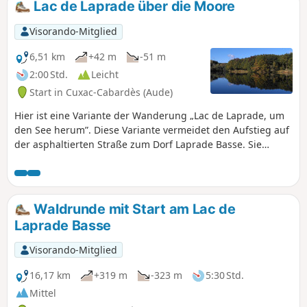
Lac de Laprade über die Moore
den Spuren der wichtigsten Legenden der Region und den
Überresten, die die alten Steinmetze zu Beginn des20.
Visorando-Mitglied
Jahrhunderts hinterlassen haben.
6,51 km
+42 m
-51 m
2:00 Std.
Leicht
Start in Cuxac-Cabardès (Aude)
Hier ist eine Variante der Wanderung „Lac de Laprade, um
den See herum”. Diese Variante vermeidet den Aufstieg auf
der asphaltierten Straße zum Dorf Laprade Basse. Sie
ermöglicht einen Besuch der Moore von Laprade und einen
angenehmen Spaziergang auf Stegen.
Waldrunde mit Start am Lac de
Laprade Basse
Visorando-Mitglied
16,17 km
+319 m
-323 m
5:30 Std.
Mittel