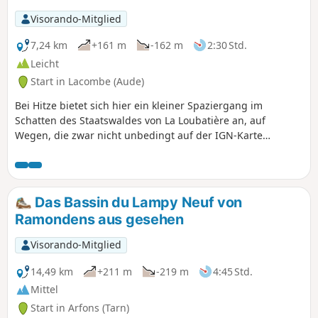
Ihnen Flügel verleihen, um dort spazieren zu gehen.
Visorando-Mitglied
7,24 km
+161 m
-162 m
2:30 Std.
Leicht
Start in Lacombe (Aude)
Bei Hitze bietet sich hier ein kleiner Spaziergang im
Schatten des Staatswaldes von La Loubatière an, auf
Wegen, die zwar nicht unbedingt auf der IGN-Karte
verzeichnet sind, aber sehr angenehm zu begehen sind
und nur geringe Höhenunterschiede aufweisen. Die Strecke
verläuft teilweise gemeinsam mit einem Abschnitt des PR°
°®°° von Lacombe
Das Bassin du Lampy Neuf von
Ramondens aus gesehen
Visorando-Mitglied
14,49 km
+211 m
-219 m
4:45 Std.
Mittel
Start in Arfons (Tarn)