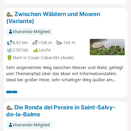
Zwischen Wäldern und Mooren
(Variante)
Visorando-Mitglied
8,92 km
+108 m
-105 m
2:50 Std.
Leicht
Start in Cuxac-Cabardès (Aude)
Sehr angenehmer Weg zwischen Wasser und Wald, gefolgt
vom Themenpfad über das Moor mit Informationstafeln.
Ideal bei großer Hitze, sehr schattiger Weg (außer am
Deich).
Die Ronda del Peraire in Saint-Salvy-
de-la-Balme
Visorando-Mitglied