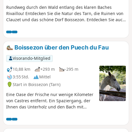
Rundweg durch den Wald entlang des klaren Baches
Rivaillou! Entdecken Sie die Natur des Tarn, die Ruinen von
Clauzet und das schöne Dorf Boissezon. Entdecken Sie auch
die Jungfrau von Salette und die Textilfabriken.
Boissezon über den Puech du Fau
Visorando-Mitglied
10,88 km
+293 m
-295 m
3:55 Std.
Mittel
Start in Boissezon (Tarn)
Eine Oase der Frische nur wenige Kilometer
von Castres entfernt. Ein Spaziergang, der
Ihnen das Unterholz und den Bach mit
seinem Stufenwasserfall offenbart. Nicht
markiert, viele Wege, folgen Sie der
Beschreibung genau. Die App Visorando ist
dabei eine große Hilfe.