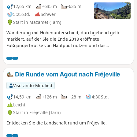
12,65 km
+635 m
-635 m
5:25 Std.
Schwer
Start in Mazamet (Tarn)
Wanderung mit Höhenunterschied, durchgehend gelb
markiert, auf der Sie die Ende 2018 eröffnete
Fußgängerbrücke von Hautpoul nutzen und das
gleichnamige mittelalterliche Dorf durchqueren können.
Eine schwierige Passage zwischen den Punkten (6) und (7),
wo die Wege durch kürzlich durchgeführte Holzfällarbeiten
mehr oder weniger zerstört und die Markierungen entfernt
Die Runde vom Agout nach Fréjeville
wurden.
Visorando-Mitglied
14,59 km
+126 m
-128 m
4:30 Std.
Leicht
Start in Fréjeville (Tarn)
Entdecken Sie die Landschaft rund um Fréjeville.