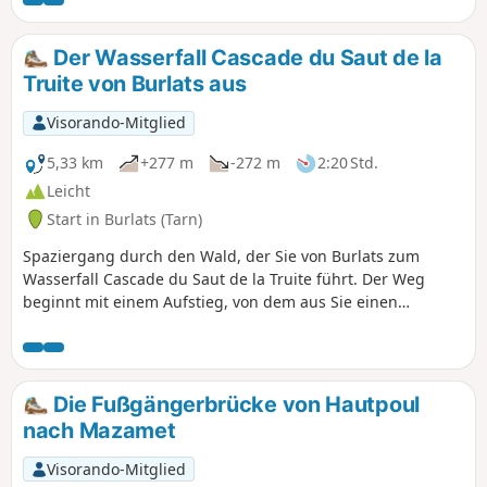
wo die Unterhaltungsangebote bei Groß und Klein sehr
beliebt sind.
Der Wasserfall Cascade du Saut de la
Truite von Burlats aus
Visorando-Mitglied
5,33 km
+277 m
-272 m
2:20 Std.
Leicht
Start in Burlats (Tarn)
Spaziergang durch den Wald, der Sie von Burlats zum
Wasserfall Cascade du Saut de la Truite führt. Der Weg
beginnt mit einem Aufstieg, von dem aus Sie einen
herrlichen Blick auf die Stadt Burlats und ihre Umgebung
haben. Nach dem Aufstieg wandern Sie mitten in der Natur,
bevor Sie nach und nach wieder in die Zivilisation
zurückkehren. Um den Wasserfall „Saut de la Truite” zu
Die Fußgängerbrücke von Hautpoul
erreichen, müssen Sie ein kleines Stück auf einer wenig
nach Mazamet
begehenen Straße zurücklegen.
Visorando-Mitglied