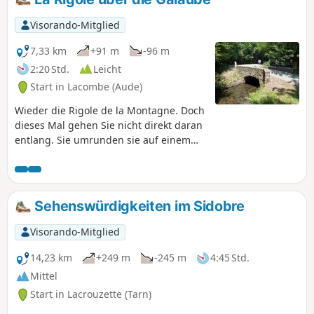
Visorando-Mitglied
7,33 km
+91 m
-96 m
2:20 Std.
Leicht
Start in Lacombe (Aude)
Wieder die Rigole de la Montagne. Doch
dieses Mal gehen Sie nicht direkt daran
entlang. Sie umrunden sie auf einem
durchgehend schattigen Weg. Der
Rückweg auf der Straße ist etwas lang,
aber man kann am Straßenrand gehen,
wenn man Asphalt nicht mag.
Sehenswürdigkeiten im Sidobre
Visorando-Mitglied
14,23 km
+249 m
-245 m
4:45 Std.
Mittel
Start in Lacrouzette (Tarn)