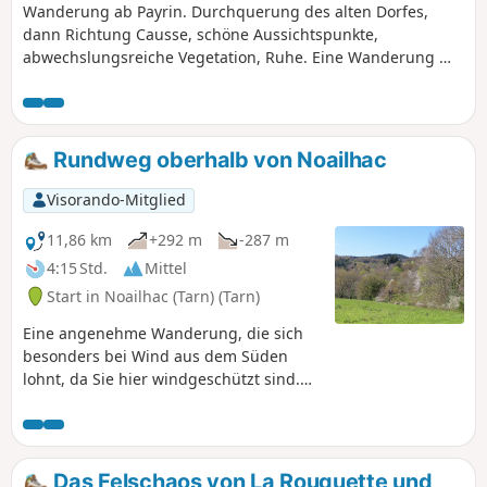
Wanderung ab Payrin. Durchquerung des alten Dorfes,
dann Richtung Causse, schöne Aussichtspunkte,
abwechslungsreiche Vegetation, Ruhe. Eine Wanderung mit
mittlerem Schwierigkeitsgrad, da hügelig.
Rundweg oberhalb von Noailhac
Visorando-Mitglied
11,86 km
+292 m
-287 m
4:15 Std.
Mittel
Start in Noailhac (Tarn) (Tarn)
Eine angenehme Wanderung, die sich
besonders bei Wind aus dem Süden
lohnt, da Sie hier windgeschützt sind.
Abwechslungsreiche Landschaften und
Ausblicke auf die Montagne Noire und
die Ebene von Castres machen diese
Route interessant. Wege und Pfade
Das Felschaos von La Rouquette und