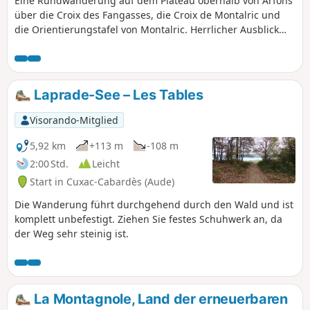
Eine Rundwanderung auf dem Plateau oberhalb von Arfons
über die Croix des Fangasses, die Croix de Montalric und
die Orientierungstafel von Montalric. Herrlicher Ausblick
über die gesamte Ebene von Revelois und Puylaurentais
sowie auf die Pyrenäen. GPS für die Wanderung
unerlässlich.
Laprade-See – Les Tables
Visorando-Mitglied
5,92 km
+113 m
-108 m
2:00 Std.
Leicht
Start in Cuxac-Cabardès (Aude)
Die Wanderung führt durchgehend durch den Wald und ist
komplett unbefestigt. Ziehen Sie festes Schuhwerk an, da
der Weg sehr steinig ist.
La Montagnole, Land der erneuerbaren