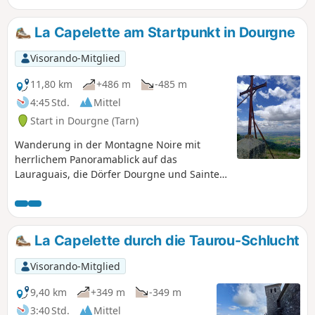
und märchenhaften Atmosphäre. Die Reise endet mit der
Begegnung mit zwei Menhir-Statuen am Wegesrand,
La Capelette am Startpunkt in Dourgne
Zeugen einer Zivilisation aus der späten Jungsteinzeit.
Visorando-Mitglied
11,80 km
+486 m
-485 m
4:45 Std.
Mittel
Start in Dourgne (Tarn)
Wanderung in der Montagne Noire mit
herrlichem Panoramablick auf das
Lauraguais, die Dörfer Dourgne und Sainte-
Scholastique, Kultstätten (Quatre Saints) und
wunderschöne Kiefernwälder.
La Capelette durch die Taurou-Schlucht
Visorando-Mitglied
9,40 km
+349 m
-349 m
3:40 Std.
Mittel