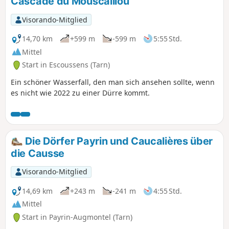
Cascade du Mouscaillou
Visorando-Mitglied
14,70 km
+599 m
-599 m
5:55 Std.
Mittel
Start in Escoussens (Tarn)
Ein schöner Wasserfall, den man sich ansehen sollte, wenn
es nicht wie 2022 zu einer Dürre kommt.
Die Dörfer Payrin und Caucalières über
die Causse
Visorando-Mitglied
14,69 km
+243 m
-241 m
4:55 Std.
Mittel
Start in Payrin-Augmontel (Tarn)