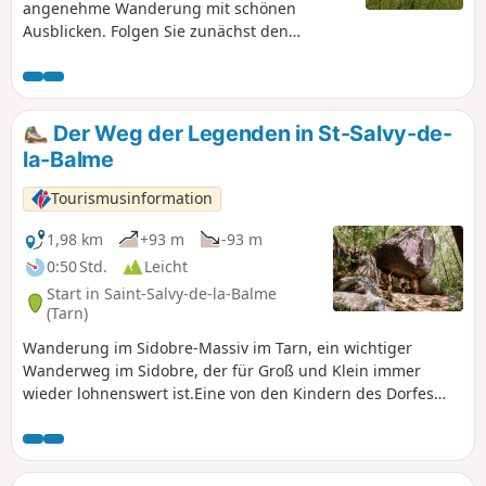
angenehme Wanderung mit schönen
Ausblicken. Folgen Sie zunächst den
Markierungen „Petite boucle” (kleine Runde)
und dann „Plôts des Drulhes”. Einige
Abschnitte der Strecke führen über
Privatgrundstücke, bitte respektieren Sie
Der Weg der Legenden in St-Salvy-de-
diese.
la-Balme
Tourismusinformation
1,98 km
+93 m
-93 m
0:50 Std.
Leicht
Start in Saint-Salvy-de-la-Balme
(Tarn)
Wanderung im Sidobre-Massiv im Tarn, ein wichtiger
Wanderweg im Sidobre, der für Groß und Klein immer
wieder lohnenswert ist.Eine von den Kindern des Dorfes
erdachte und illustrierte Reise zu den Felsen und Legenden
des Sidobre.Entdecken Sie die berühmten Felsen des
Sidobre, wie den Chapeau de Napoléon (Napoleons Hut)
oder den Chaos de la Balme, inmitten des Unterholzes, auf