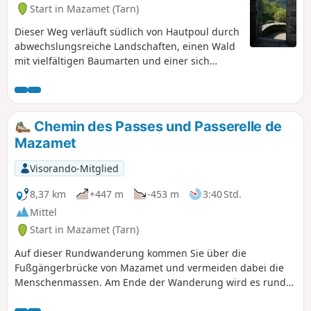
Start in Mazamet (Tarn)
Dieser Weg verläuft südlich von Hautpoul durch
abwechslungsreiche Landschaften, einen Wald
mit vielfältigen Baumarten und einer sich
ständig erneuernden Flora. Ihre
Anstrengungen, um ins Herz des Dorfes zu
gelangen, werden mit der Entdeckung dieses
wunderschönen und malerischen kleinen
Chemin des Passes und Passerelle de
mittelalterlichen Dorfes belohnt. Am Fuße der
Mazamet
auf ihrem Felsen thronenden Jungfrau haben
Sie einen herrlichen Ausblick. Es gibt
Visorando-Mitglied
historische Stätten, insbesondere die Stätte
Saint-Pierre des Plots. Siehe Warnhinweis am
8,37 km
+447 m
-453 m
3:40 Std.
Anfang der Beschreibung
Mittel
Start in Mazamet (Tarn)
Auf dieser Rundwanderung kommen Sie über die
Fußgängerbrücke von Mazamet und vermeiden dabei die
Menschenmassen. Am Ende der Wanderung wird es rund
um das Haus des Holzes und des Spielzeugs etwas voller,