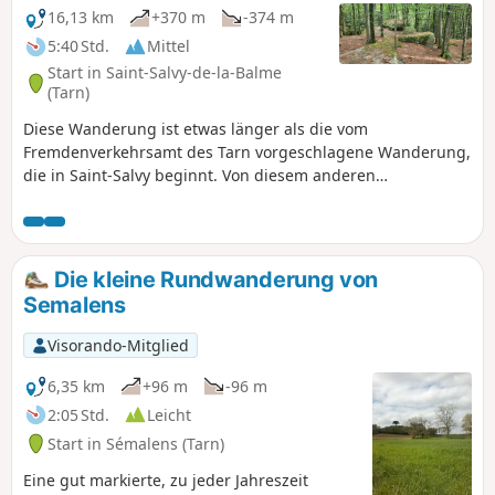
16,13 km
+370 m
-374 m
5:40 Std.
Mittel
Start in Saint-Salvy-de-la-Balme
(Tarn)
Diese Wanderung ist etwas länger als die vom
Fremdenverkehrsamt des Tarn vorgeschlagene Wanderung,
die in Saint-Salvy beginnt. Von diesem anderen
Ausgangspunkt aus können Sie das Chaos de la Balme und
den Chapeau de Napoléon sehen, zwei berühmte
Sehenswürdigkeiten des Sidobre. Bei klarem Wetter bietet
Ihnen diese Wanderung einen wunderschönen Blick auf die
Die kleine Rundwanderung von
Montagne Noire, die Pyrenäen im Hintergrund und schöne,
Semalens
mit Felsen übersäte Felder.
Visorando-Mitglied
6,35 km
+96 m
-96 m
2:05 Std.
Leicht
Start in Sémalens (Tarn)
Eine gut markierte, zu jeder Jahreszeit