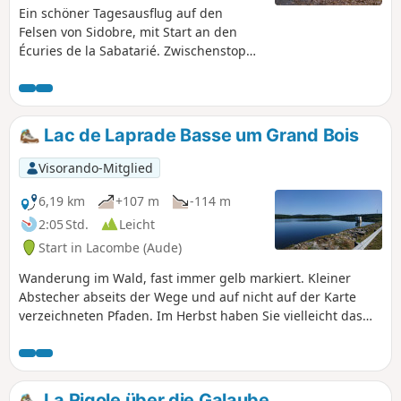
Ein schöner Tagesausflug auf den
Felsen von Sidobre, mit Start an den
Écuries de la Sabatarié. Zwischenstopp
am Vormittag am Lac du Merle, um die
Pferde tränken zu lassen. Einige
Vorsichtsmaßnahmen sind zu
beachten:- Bei Straßenüberquerungen
Lac de Laprade Basse um Grand Bois
ist Vorsicht geboten (u. a. auf der D622,
die begehen ist).- Die Felsen sind für
Visorando-Mitglied
Pferde grundsätzlich nicht rutschig
(Granit), aber man sollte beim
6,19 km
+107 m
-114 m
Überqueren stets vorsichtig sein.
2:05 Std.
Leicht
Start in Lacombe (Aude)
Wanderung im Wald, fast immer gelb markiert. Kleiner
Abstecher abseits der Wege und auf nicht auf der Karte
verzeichneten Pfaden. Im Herbst haben Sie vielleicht das
Glück, ein paar Steinpilze zu finden.
La Rigole über die Galaube