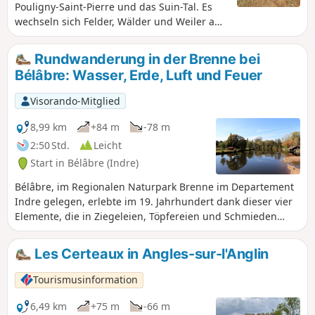
Pouligny-Saint-Pierre und das Suin-Tal. Es
wechseln sich Felder, Wälder und Weiler ab.
Die Durchquerung des Suin-Tals hinter La
Boudinière kann im Herbst und Winter
Rundwanderung in der Brenne bei
feucht sein und nach anhaltenden
Bélâbre: Wasser, Erde, Luft und Feuer
Regenfällen ohne Gummistiefel sogar
unpassierbar werden. Die Wanderung kann
Visorando-Mitglied
auch vom Zentrum von Pouligny-Saint-Pierre
aus begonnen werden, indem man zu Fuß in
8,99 km
+84 m
-78 m
Richtung Champ Cornu geht und am Ende
2:50 Std.
Leicht
der Rue Ernest Dupont links abbiegt, anstatt
Start in Bélâbre (Indre)
auf dem Rückweg rechts abzubiegen.
Bélâbre, im Regionalen Naturpark Brenne im Departement
Indre gelegen, erlebte im 19. Jahrhundert dank dieser vier
Elemente, die in Ziegeleien, Töpfereien und Schmieden
genutzt wurden, eine Blütezeit. Die Erde als Rohstoff (Ton
und Erz), das Wasser zum Waschen und Befeuchten sowie
Les Certeaux in Angles-sur-l'Anglin
zur Energiegewinnung, die Luft zum Trocknen des
geformten Tons und das Feuer zum Brennen. Auf diesem
Tourismusinformation
Spaziergang können Sie unter anderem einige Überreste
dieser Vergangenheit entdecken.
6,49 km
+75 m
-66 m