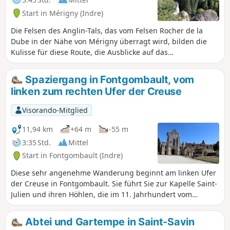
Start in Mérigny (Indre)
Die Felsen des Anglin-Tals, das vom Felsen Rocher de la
Dube in der Nähe von Mérigny überragt wird, bilden die
Kulisse für diese Route, die Ausblicke auf das
Kalksteinplateau und den Fluss bietet und kleinen, von
Trockenmauern gesäumten Pfaden folgt. In der Nähe von
Spaziergang in Fontgombault, vom
Rives können Sie auch die Grotte du Rocher Saint-Berthomé
linken zum rechten Ufer der Creuse
entdecken, ein weiteres Überbleibsel des früheren
Kalksteinabbaus zur Herstellung von Sarkophagen, sowie
Visorando-Mitglied
die geheimnisvolle Stätte der ehemaligen Mühle von Braud.
11,94 km
+64 m
-55 m
3:35 Std.
Mittel
Start in Fontgombault (Indre)
Diese sehr angenehme Wanderung beginnt am linken Ufer
der Creuse in Fontgombault. Sie führt Sie zur Kapelle Saint-
Julien und ihren Höhlen, die im 11. Jahrhundert vom
Einsiedler Gombaud angelegt wurden. Dann verläuft der
Weg entlang beeindruckender Kalksteinfelsen. Nachdem
Abtei und Gartempe in Saint-Savin
Sie das Dorf Le Village du Bois durchquert haben, erreichen