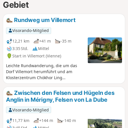
Gebiet
Rundweg um Villemort
Visorando-Mitglied
12,21 km
+41 m
-35 m
3:35 Std.
Mittel
Start in Villemort (Vienne)
Leichte Rundwanderung, die um das
Dorf Villemort herumführt und am
Klosterzentrum Chökhor Ling
vorbeiführt.
Zwischen den Felsen und Hügeln des
Anglin in Mérigny, Felsen von La Dube
Visorando-Mitglied
11,77 km
+144 m
-140 m
3:45 Std.
Mittel