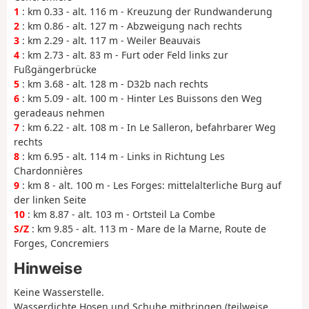
1
: km 0.33 - alt. 116 m - Kreuzung der Rundwanderung
2
: km 0.86 - alt. 127 m - Abzweigung nach rechts
3
: km 2.29 - alt. 117 m - Weiler Beauvais
4
: km 2.73 - alt. 83 m - Furt oder Feld links zur
Fußgängerbrücke
5
: km 3.68 - alt. 128 m - D32b nach rechts
6
: km 5.09 - alt. 100 m - Hinter Les Buissons den Weg
geradeaus nehmen
7
: km 6.22 - alt. 108 m - In Le Salleron, befahrbarer Weg
rechts
8
: km 6.95 - alt. 114 m - Links in Richtung Les
Chardonnières
9
: km 8 - alt. 100 m - Les Forges: mittelalterliche Burg auf
der linken Seite
10
: km 8.87 - alt. 103 m - Ortsteil La Combe
S/Z
: km 9.85 - alt. 113 m - Mare de la Marne, Route de
Forges, Concremiers
Hinweise
Keine Wasserstelle.
Wasserdichte Hosen und Schuhe mitbringen (teilweise