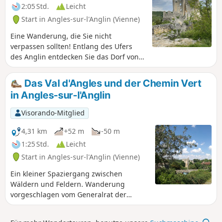
2:05 Std.
Leicht
Start in Angles-sur-l'Anglin (Vienne)
Eine Wanderung, die Sie nicht
verpassen sollten! Entlang des Ufers
des Anglin entdecken Sie das Dorf von
der Unterstadt aus und gelangen dann
auf einen idyllischen Waldweg, der Sie
Das Val d'Angles und der Chemin Vert
schließlich zum prächtigen Schloss Les
in Angles-sur-l'Anglin
Certeaux führt!
Visorando-Mitglied
4,31 km
+52 m
-50 m
1:25 Std.
Leicht
Start in Angles-sur-l'Anglin (Vienne)
Ein kleiner Spaziergang zwischen
Wäldern und Feldern. Wanderung
vorgeschlagen vom Generalrat der
Vienne.