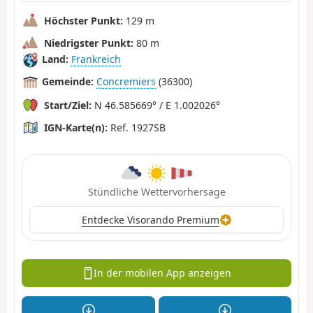
Höchster Punkt:
129 m
Niedrigster Punkt:
80 m
Land:
Frankreich
Gemeinde:
Concremiers
(36300)
Start/Ziel:
N 46.585669° / E 1.002026°
IGN-Karte(n):
Ref. 1927SB
Stündliche Wettervorhersage
Entdecke Visorando Premium
In der mobilen App anzeigen