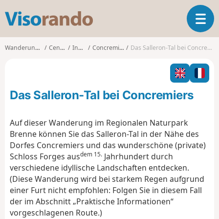
V
T
i
o
s
g
o
Wanderungen
Centre
Indre
Concremiers
Das Salleron-Tal bei Concremiers
g
r
l
a
e
n
n
d
Das Salleron-Tal bei Concremiers
a
o
v
i
Auf dieser Wanderung im Regionalen Naturpark
g
Brenne können Sie das Salleron-Tal in der Nähe des
a
Dorfes Concremiers und das wunderschöne (private)
t
dem 15.
Schloss Forges aus
Jahrhundert durch
i
o
verschiedene idyllische Landschaften entdecken.
n
(Diese Wanderung wird bei starkem Regen aufgrund
einer Furt nicht empfohlen: Folgen Sie in diesem Fall
der im Abschnitt „Praktische Informationen“
vorgeschlagenen Route.)