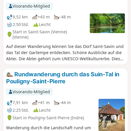
Sie Lurais und seinen Strand. Anschließend wechseln Sie
Visorando-Mitglied
zum rechten Ufer, um Preuilly-la-Ville und den
geheimnisvollen Bois des Dubes zu erreichen. Zum
9,52 km
+43 m
-48 m
Abschluss entdecken Sie die unverzichtbare Abtei von
2:50 Std.
Leicht
Fontgombault.
Start in Saint-Savin (Vienne)
(Vienne)
Auf dieser Wanderung können Sie das Dorf Saint-Savin und
das Tal der Gartempe entdecken. Schöne Ausblicke auf die
Abtei. Die Abtei gehört zum UNESCO-Weltkulturerbe. Diese
Wanderung folgt den markierten Wegen „La vigne aux
moines” (gelbe Markierung).
Rundwanderung durch das Suin-Tal in
Pouligny-Saint-Pierre
Visorando-Mitglied
7,91 km
+41 m
-44 m
2:25 Std.
Leicht
Start in Pouligny-Saint-Pierre (Indre)
Wanderung durch die Landschaft rund um