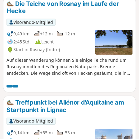
Die Teiche von Rosnay im Laufe der
Hecke
Visorando-Mitglied
9,49 km
+12 m
-12 m
2:45 Std.
Leicht
Start in Rosnay (Indre)
Auf dieser Wanderung können Sie einige Teiche rund um
Rosnay inmitten des Regionalen Naturparks Brenne
entdecken. Die Wege sind oft von Hecken gesäumt, die in
dieser Region „Hecke“ genannt werden.
Treffpunkt bei Aliénor d'Aquitaine am
Startpunkt in Lignac
Visorando-Mitglied
9,14 km
+55 m
-53 m