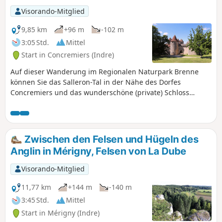
Visorando-Mitglied
9,85 km
+96 m
-102 m
3:05 Std.
Mittel
Start in Concremiers (Indre)
Auf dieser Wanderung im Regionalen Naturpark Brenne
können Sie das Salleron-Tal in der Nähe des Dorfes
Concremiers und das wunderschöne (private) Schloss
Forges ausdem 15. Jahrhundert durch verschiedene
idyllische Landschaften entdecken.(Diese Wanderung wird
bei starkem Regen aufgrund einer Furt nicht empfohlen:
Folgen Sie in diesem Fall der im Abschnitt „Praktische
Zwischen den Felsen und Hügeln des
Informationen“ vorgeschlagenen Route.)
Anglin in Mérigny, Felsen von La Dube
Visorando-Mitglied
11,77 km
+144 m
-140 m
3:45 Std.
Mittel
Start in Mérigny (Indre)