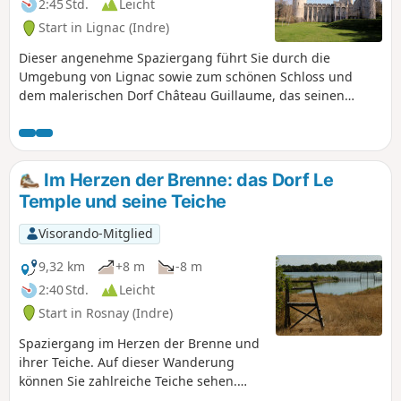
2:45 Std.
Leicht
Start in Lignac (Indre)
Dieser angenehme Spaziergang führt Sie durch die
Umgebung von Lignac sowie zum schönen Schloss und
dem malerischen Dorf Château Guillaume, das seinen
Namen Guillaume IX., dem Vater von Eleonore von
Aquitanien, verdankt, der es Ende des12. Jahrhunderts
erbaute.
Im Herzen der Brenne: das Dorf Le
Temple und seine Teiche
Visorando-Mitglied
9,32 km
+8 m
-8 m
2:40 Std.
Leicht
Start in Rosnay (Indre)
Spaziergang im Herzen der Brenne und
ihrer Teiche. Auf dieser Wanderung
können Sie zahlreiche Teiche sehen.
Machen Sie ruhig einen Abstecher zum