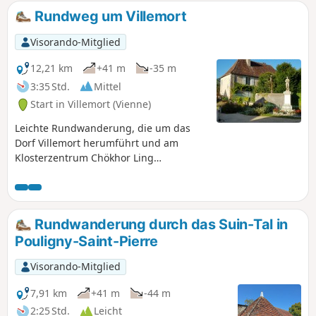
Sie Lurais und seinen Strand. Anschließend wechseln Sie
Rundweg um Villemort
zum rechten Ufer, um Preuilly-la-Ville und den
geheimnisvollen Bois des Dubes zu erreichen. Zum
Visorando-Mitglied
Abschluss entdecken Sie die unverzichtbare Abtei von
Fontgombault.
12,21 km
+41 m
-35 m
3:35 Std.
Mittel
Start in Villemort (Vienne)
Leichte Rundwanderung, die um das
Dorf Villemort herumführt und am
Klosterzentrum Chökhor Ling
vorbeiführt.
Rundwanderung durch das Suin-Tal in
Pouligny-Saint-Pierre
Visorando-Mitglied
7,91 km
+41 m
-44 m
2:25 Std.
Leicht