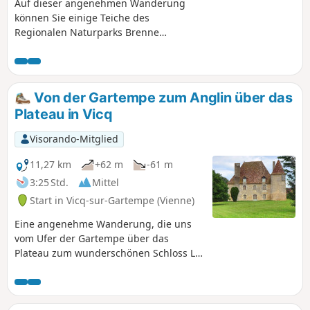
Auf dieser angenehmen Wanderung
können Sie einige Teiche des
Regionalen Naturparks Brenne
entdecken und gelangen schließlich an
den Ufer der Creuse mit einem schönen
Blick auf das Schloss Romefort.
Von der Gartempe zum Anglin über das
Plateau in Vicq
Visorando-Mitglied
11,27 km
+62 m
-61 m
3:25 Std.
Mittel
Start in Vicq-sur-Gartempe (Vienne)
Eine angenehme Wanderung, die uns
vom Ufer der Gartempe über das
Plateau zum wunderschönen Schloss La
Brosse und bis zum Ortsrand von
Angles-sur-l'Anglin führt.