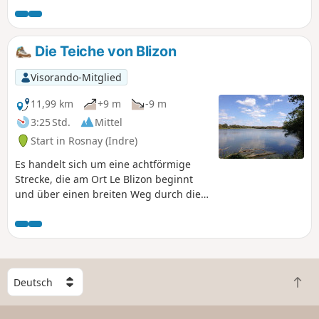
Étang de la Gabrière und zum Étang de
Gabriau.
Die Teiche von Blizon
Visorando-Mitglied
11,99 km
+9 m
-9 m
3:25 Std.
Mittel
Start in Rosnay (Indre)
Es handelt sich um eine achtförmige
Strecke, die am Ort Le Blizon beginnt
und über einen breiten Weg durch die
Teiche der Brenne führt. Eine
angenehme Wanderung, teilweise im
Schatten und mit mehreren
Aussichtspunkten.
W
Z
ä
u
h
r