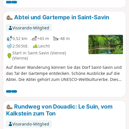
und Erz), das Wasser zum Waschen und Befeuchten sowie
zur Energiegewinnung, die Luft zum Trocknen des
geformten Tons und das Feuer zum Brennen. Auf diesem
Abtei und Gartempe in Saint-Savin
Spaziergang können Sie unter anderem einige Überreste
dieser Vergangenheit entdecken.
Visorando-Mitglied
9,52 km
+43 m
-48 m
2:50 Std.
Leicht
Start in Saint-Savin (Vienne)
(Vienne)
Auf dieser Wanderung können Sie das Dorf Saint-Savin und
das Tal der Gartempe entdecken. Schöne Ausblicke auf die
Abtei. Die Abtei gehört zum UNESCO-Weltkulturerbe. Diese
Wanderung folgt den markierten Wegen „La vigne aux
moines” (gelbe Markierung).
Rundweg von Douadic: Le Suin, vom
Kalkstein zum Ton
Visorando-Mitglied