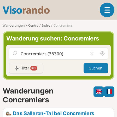
V
T
i
o
s
g
o
Wanderungen
Centre
Indre
Concremiers
g
r
l
a
Wanderung suchen: Concremiers
e
n
n
d
a
o
S
F
v
c
e
i
h
l
g
Filter
Suchen
NEU
a
d
a
u
l
t
m
e
i
i
e
Wanderungen
o
c
r
n
h
e
Concremiers
u
n
m
Das Salleron-Tal bei Concremiers