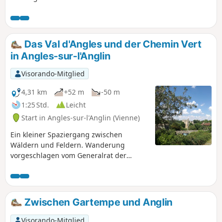
der Unterstadt aus und gelangen dann
auf einen idyllischen Waldweg, der Sie
schließlich zum prächtigen Schloss Les
Certeaux führt!
Das Val d'Angles und der Chemin Vert
in Angles-sur-l'Anglin
Visorando-Mitglied
4,31 km
+52 m
-50 m
1:25 Std.
Leicht
Start in Angles-sur-l'Anglin (Vienne)
Ein kleiner Spaziergang zwischen
Wäldern und Feldern. Wanderung
vorgeschlagen vom Generalrat der
Vienne.
Zwischen Gartempe und Anglin
Visorando-Mitglied