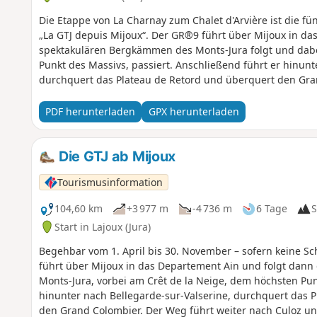
Die Etappe von La Charnay zum Chalet d'Arvière ist die 
„La GTJ depuis Mijoux“. Der GR®9 führt über Mijoux in da
spektakulären Bergkämmen des Monts-Jura folgt und dabe
Punkt des Massivs, passiert. Anschließend führt er hinunt
durchquert das Plateau de Retord und überquert den Gra
Culoz und ins Rhonetal, bevor er das Departement Ain ve
seinen Weg in Richtung Süden fortzusetzen. Ein Teil der S
PDF herunterladen
GPX herunterladen
Naturschutzgebiet der Haute Chaîne du Jura, für das beso
verboten, auch wenn sie an der Leine geführt werden, eben
an diese Regeln, um den Reichtum dieser außergewöhnl
Die GTJ ab Mijoux
Tourismusinformation
104,60 km
+3 977 m
-4 736 m
6 Tage
S
Start in Lajoux (Jura)
Begehbar vom 1. April bis 30. November – sofern keine Sc
führt über Mijoux in das Departement Ain und folgt dan
Monts-Jura, vorbei am Crêt de la Neige, dem höchsten Pun
hinunter nach Bellegarde-sur-Valserine, durchquert das 
den Grand Colombier. Der Weg führt weiter nach Culoz un