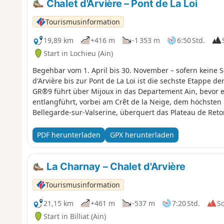
Chalet d'Arvière – Pont de La Loi
Tourismusinformation
19,89 km
+416 m
-1 353 m
6:50 Std.
Start in Lochieu (Ain)
Begehbar vom 1. April bis 30. November – sofern keine 
d'Arvière bis zur Pont de La Loi ist die sechste Etappe der sechstägigen W
GR®9 führt über Mijoux in das Departement Ain, bevor 
entlangführt, vorbei am Crêt de la Neige, dem höchsten
Bellegarde-sur-Valserine, überquert das Plateau de Re
weiter nach Culoz und ins Rhonetal, bevor er das Depar
seinen Weg in Richtung Süden fortzusetzen.
PDF herunterladen
GPX herunterladen
La Charnay – Chalet d'Arvière
Tourismusinformation
21,15 km
+461 m
-537 m
7:20 Std.
S
Start in Billiat (Ain)