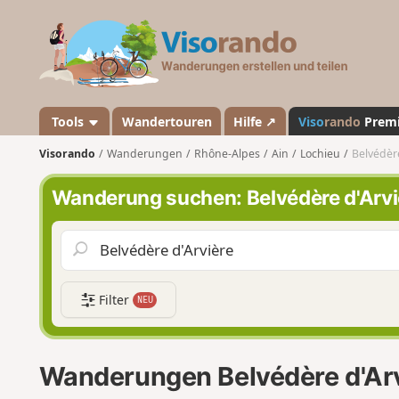
V
i
s
o
r
a
Tools
Wandertouren
Hilfe ↗
Viso
rando
Prem
n
Visorando
Wanderungen
Rhône-Alpes
Ain
Lochieu
Belvédère
d
o
Wanderung suchen: Belvédère d'Arvi
Filter
NEU
Wanderungen Belvédère d'Ar