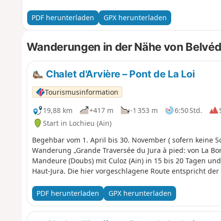
Ain verlässt, um nach Savoyen zu gelangen und seinen We
Strecke führt durch das Nationale Naturschutzgebiet der 
PDF herunterladen
GPX herunterladen
Vorschriften gelten. Hunde sind verboten, auch an der Lein
sich an diese Regeln, um den Reichtum dieser außerge
Wanderungen in der Nähe von Belvédè
Chalet d'Arvière – Pont de La Loi
Tourismusinformation
19,88 km
+417 m
-1 353 m
6:50 Std.
Start in Lochieu (Ain)
Begehbar vom 1. April bis 30. November ( sofern keine S
Wanderung „Grande Traversée du Jura à pied: von La Born
Mandeure (Doubs) mit Culoz (Ain) in 15 bis 20 Tagen un
Haut-Jura. Die hier vorgeschlagene Route entspricht der 
PDF herunterladen
GPX herunterladen