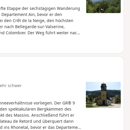
fünfte Etappe der sechstägigen Wanderung
s Departement Ain, bevor er den
i den Crêt de la Neige, den höchsten
er nach Bellegarde-sur-Valserine,
nd Colombier. Der Weg führt weiter nach
rlässt, um nach Savoyen zu gelangen und
trecke führt durch das Nationale
ndere Vorschriften gelten: Hunde sind
so wie das Zelten. Bitte halten Sie sich
ichen Umgebung zu bewahren.
ehr schwer
hneeverhältnisse vorliegen. Der GR® 9
n den spektakulären Bergkämmen des
kt des Massivs. Anschließend führt er
Plateau de Retord und überquert dann
d ins Rhonetal, bevor er das Departement