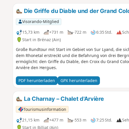
Die Griffe du Diable und der Grand Co
Visorando-Mitglied
15,73 km
+731 m
-722 m
6:35 Std.
Sc
Start in Brénaz (Ain)
Große Rundtour mit Start im Gebiet von Sur Lyand, die s
dem Rhonetal erstreckt und die Befahrung von drei Bergrü
ermöglicht: den Griffe du Diable, den Croix du Grand Co
Arvière den Hergues.
PDF herunterladen
GPX herunterladen
La Charnay – Chalet d'Arvière
Tourismusinformation
21,15 km
+477 m
-553 m
7:25 Std.
Seh
Start in Billiat (Ain)