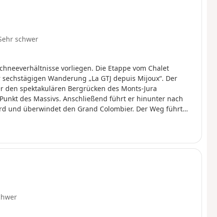
Sehr schwer
Schneeverhältnisse vorliegen. Die Etappe vom Chalet
anderung „La GTJ depuis Mijoux“. Der
er den spektakulären Bergrücken des Monts-Jura
 Punkt des Massivs. Anschließend führt er hinunter nach
tord und überwindet den Grand Colombier. Der Weg führt
tement Ain verlässt, um nach Savoyen zu gelangen und
chwer