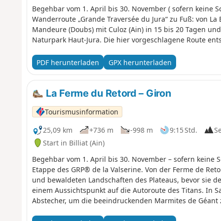
Begehbar vom 1. April bis 30. November ( sofern keine 
Wanderroute „Grande Traversée du Jura“ zu Fuß: von La B
Mandeure (Doubs) mit Culoz (Ain) in 15 bis 20 Tagen un
Naturpark Haut-Jura. Die hier vorgeschlagene Route entsp
PDF herunterladen
GPX herunterladen
La Ferme du Retord – Giron
Tourismusinformation
25,09 km
+736 m
-998 m
9:15 Std.
S
Start in Billiat (Ain)
Begehbar vom 1. April bis 30. November – sofern keine S
Etappe des GRP® de la Valserine. Von der Ferme de Reto
und bewaldeten Landschaften des Plateaus, bevor sie den
einem Aussichtspunkt auf die Autoroute des Titans. In S
Abstecher, um die beeindruckenden Marmites de Géant 
ausgehöhlt wurden. Die Etappe endet auf der Nordseite 