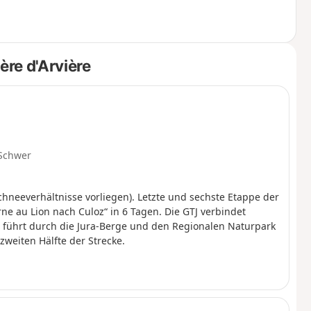
g nach Süden fortzusetzen. Ein Teil der
Haute Chaîne du Jura, für das besondere
e, ebenso wie das Zelten. Bitte halten Sie
wöhnlichen Umgebung zu bewahren.
re d'Arvière
Schwer
chneeverhältnisse vorliegen). Letzte und sechste Etappe der
e au Lion nach Culoz“ in 6 Tagen. Die GTJ verbindet
d führt durch die Jura-Berge und den Regionalen Naturpark
zweiten Hälfte der Strecke.