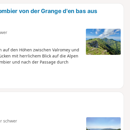
u
n
lombier von der Grange d'en bas aus
m
hwer
ich auf den Höhen zwischen Valromey und
cken mit herrlichem Blick auf die Alpen
lombier und nach der Passage durch
r schwer