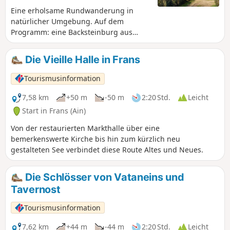
Eine erholsame Rundwanderung in
natürlicher Umgebung. Auf dem
Programm: eine Backsteinburg aus
dem14. Jahrhundert und ein Teich.
Die Vieille Halle in Frans
Tourismusinformation
7,58 km
+50 m
-50 m
2:20 Std.
Leicht
Start in Frans (Ain)
Von der restaurierten Markthalle über eine
bemerkenswerte Kirche bis hin zum kürzlich neu
gestalteten See verbindet diese Route Altes und Neues.
Die Schlösser von Vataneins und
Tavernost
Tourismusinformation
7,62 km
+44 m
-44 m
2:20 Std.
Leicht