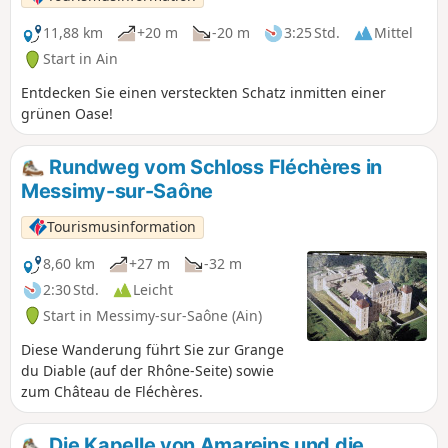
11,88 km
+20 m
-20 m
3:25 Std.
Mittel
Start in Ain
Entdecken Sie einen versteckten Schatz inmitten einer
grünen Oase!
Rundweg vom Schloss Fléchères in
Messimy-sur-Saône
Tourismusinformation
8,60 km
+27 m
-32 m
2:30 Std.
Leicht
Start in Messimy-sur-Saône (Ain)
Diese Wanderung führt Sie zur Grange
du Diable (auf der Rhône-Seite) sowie
zum Château de Fléchères.
Die Kapelle von Amareins und die