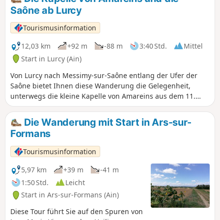
Saône ab Lurcy
Tourismusinformation
12,03 km
+92 m
-88 m
3:40 Std.
Mittel
Start in Lurcy (Ain)
Von Lurcy nach Messimy-sur-Saône entlang der Ufer der
Saône bietet Ihnen diese Wanderung die Gelegenheit,
unterwegs die kleine Kapelle von Amareins aus dem 11.
Jahrhundert zu entdecken.
Die Wanderung mit Start in Ars-sur-
Formans
Tourismusinformation
5,97 km
+39 m
-41 m
1:50 Std.
Leicht
Start in Ars-sur-Formans (Ain)
Diese Tour führt Sie auf den Spuren von