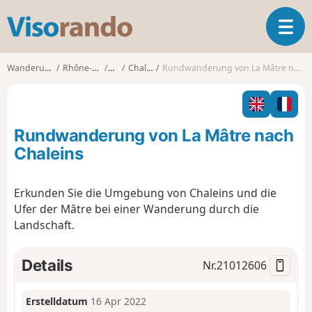
V
T
i
o
s
g
o
Wanderungen
Rhône-Alpes
Ain
Chaleins
Rundwanderung von La Mâtre nach Chaleins
g
r
l
a
e
n
n
d
Rundwanderung von La Mâtre nach
a
o
v
Chaleins
i
g
Erkunden Sie die Umgebung von Chaleins und die
a
Ufer der Mâtre bei einer Wanderung durch die
t
i
Landschaft.
o
n
Details
Nr.
21012606
Erstelldatum
16 Apr 2022