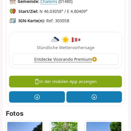
Gemeinde:
Chaleins
(01480)
Start/Ziel:
N 46.03058° / E 4.80409°
IGN-Karte(n):
Ref. 3030SB
Stündliche Wettervorhersage
Entdecke Visorando Premium
In der mobilen App anzeigen
Fotos