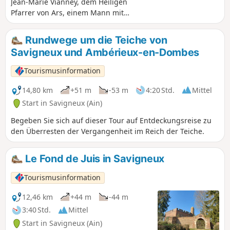
Jean-Marie Vianney, dem Heiligen
Pfarrer von Ars, einem Mann mit
außergewöhnlichem Schicksal, und
lässt Sie eine Landschaft entdecken, die
Rundwege um die Teiche von
zur Erholung einlädt.
Savigneux und Ambérieux-en-Dombes
Tourismusinformation
14,80 km
+51 m
-53 m
4:20 Std.
Mittel
Start in Savigneux (Ain)
Begeben Sie sich auf dieser Tour auf Entdeckungsreise zu
den Überresten der Vergangenheit im Reich der Teiche.
Le Fond de Juis in Savigneux
Tourismusinformation
12,46 km
+44 m
-44 m
3:40 Std.
Mittel
Start in Savigneux (Ain)