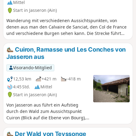
Mittel
Start in Jasseron (Ain)
Wanderung mit verschiedenen Aussichtspunkten, von
denen aus man den Calvaire de Sanciat, den Col de France
und verschiedene Burgen sehen kann. Die Strecke führt
über asphaltierte Wege, Feldwege und Schotterwege.
Cuiron, Ramasse und Les Conches von
Jasseron aus
Visorando-Mitglied
12,53 km
+421 m
-418 m
4:45 Std.
Mittel
Start in Jasseron (Ain)
Von Jasseron aus führt ein Aufstieg
durch den Wald zum Aussichtspunkt
Cuiron (Blick auf die Ebene von Bourg),
von wo aus der Weg ins Tal von
Ramasse bis zum Dorf hinabführt. Von
Der Wald von Teyssonge