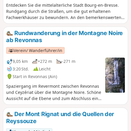
Entdecken Sie die mittelalterliche Stadt Bourg-en-Bresse.
Rundgang durch die Straßen, um die gut erhaltenen
Fachwerkhäuser zu bewundern. An den bemerkenswerten
Fassaden sind Tafeln angebracht, die ihre Geschichte
erklären.Start am Parkplatz des Klosters von Brou, einem
Rundwanderung in der Montagne Noire
bemerkenswerten Bauwerk, das unbedingt einen Besuch
ab Revonnas
wert ist.
Verein/ Wanderführer/in
9,05 km
+272 m
-271 m
3:20 Std.
Leicht
Start in Revonnas (Ain)
Spaziergang im Revermont zwischen Revonnas
und Ceyzériat über die Montagne Noire. Schöne
Aussicht auf die Ebene und zum Abschluss ein
Abstecher zum Wasserfall von Ceyzériat.
Der Mont Rignat und die Quellen der
Reyssouze