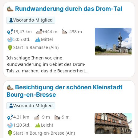
seinen Wasserläufen entdecken können.
Rundwanderung durch das Drom-Tal
Visorando-Mitglied
13,47 km
+444 m
-438 m
5:05 Std.
Mittel
Start in Ramasse (Ain)
Ich schlage Ihnen vor, eine
Rundwanderung im Gebiet des Drom-
Tals zu machen, das die Besonderheit
hat, dass es keine oberirdisch
fließenden Gewässer gibt. Nachdem Sie
Besichtigung der schönen Kleinstadt
die Dörfer Ramasse und Drom
Bourg-en-Bresse
durchquert haben, führt der Weg über
einige Anhöhen, insbesondere in der
Visorando-Mitglied
Nähe der Kapelle Notre-Dame des
Conches, und bietet einige schöne
4,31 km
+9 m
-9 m
Ausblicke.
1:20 Std.
Leicht
Start in Bourg-en-Bresse (Ain)