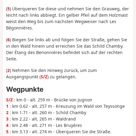
(
5
) Überqueren Sie diese und nehmen Sie den Grasweg, der
leicht nach links abbiegt. Ein gelber Pfeil auf dem Holzmast
weist den Weg bis zum nächsten Wegweiser nach Les
Bégonnières.
(
6
) Biegen Sie links ab und folgen Sie der Straße, gehen Sie
in den Wald hinein und erreichen Sie das Schild Chamby.
Der Étang des Benonnières befindet sich auf der rechten
Seite.
(
2
) Nehmen Sie den Hinweg zurück, um zum
Ausgangspunkt (
S/Z
) zu gelangen.
Wegpunkte
S/Z
: km 0 - alt. 259 m - Brücke von Jugnon
1
: km 0.62 - alt. 257 m - Kreuzung im Wald von Teyssonge
2
: km 1.71 - alt. 260 m - Schild Chamby
3
: km 2.22 - alt. 265 m - Waldrand
4
: km 2.48 - alt. 271 m - Les Bruyères
5
: km 3.13 - alt. 274 m - Überqueren Sie die Straße.