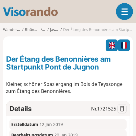
V
T
i
o
s
g
o
Wanderungen
Rhône-Alpes
Ain
Jasseron
Der Étang des Benonnières am Startpunkt Pont de Jugnon
g
r
l
a
e
n
n
d
Der Étang des Benonnières am
a
o
v
Startpunkt Pont de Jugnon
i
g
Kleiner, schöner Spaziergang im Bois de Teyssonge
a
zum Étang des Benonnières.
t
i
o
Details
Nr.
1721525
n
Erstelldatum
12 Jan 2019
Bearbeitungsdatum
20 Jan 2019