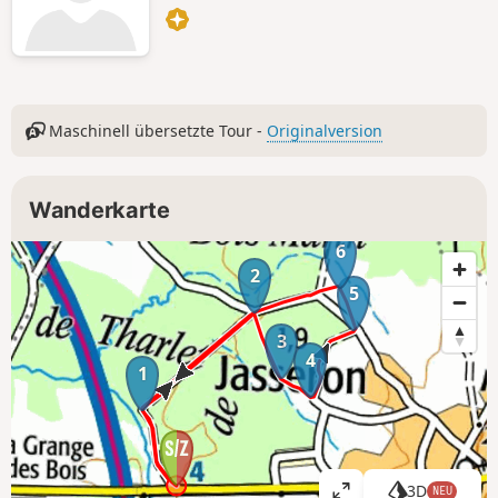
Maschinell übersetzte Tour -
Originalversion
Wanderkarte
6
2
5
3
4
1
3D
NEU