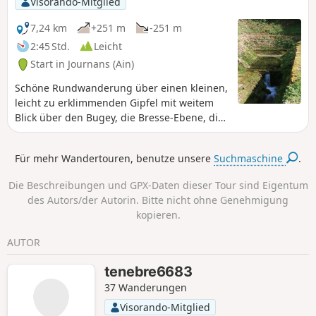
Visorando-Mitglied
7,24 km
+251 m
-251 m
2:45 Std.
Leicht
Start in Journans (Ain)
Schöne Rundwanderung über einen kleinen,
leicht zu erklimmenden Gipfel mit weitem
Blick über den Bugey, die Bresse-Ebene, die
Monts du Beaujolais und die Region Lyon.
Die Quellen der Reyssouze belohnen uns am
Für mehr Wandertouren, benutze unsere
Suchmaschine
.
Ende der Wanderung.
Die Beschreibungen und GPX-Daten dieser Tour sind Eigentum
des Autors/der Autorin. Bitte nicht ohne Genehmigung
kopieren.
AUTOR
tenebre6683
37 Wanderungen
Visorando-Mitglied