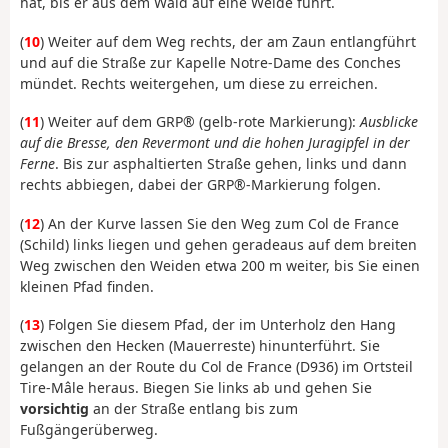
hat, bis er aus dem Wald auf eine Weide führt.
(
10
) Weiter auf dem Weg rechts, der am Zaun entlangführt
und auf die Straße zur Kapelle Notre-Dame des Conches
mündet. Rechts weitergehen, um diese zu erreichen.
(
11
) Weiter auf dem GRP® (gelb-rote Markierung):
Ausblicke
auf die Bresse, den Revermont und die hohen Juragipfel in der
Ferne
. Bis zur asphaltierten Straße gehen, links und dann
rechts abbiegen, dabei der GRP®-Markierung folgen.
(
12
) An der Kurve lassen Sie den Weg zum Col de France
(Schild) links liegen und gehen geradeaus auf dem breiten
Weg zwischen den Weiden etwa 200 m weiter, bis Sie einen
kleinen Pfad finden.
(
13
) Folgen Sie diesem Pfad, der im Unterholz den Hang
zwischen den Hecken (Mauerreste) hinunterführt. Sie
gelangen an der Route du Col de France (D936) im Ortsteil
Tire-Mâle heraus. Biegen Sie links ab und gehen Sie
vorsichtig
an der Straße entlang bis zum
Fußgängerüberweg.