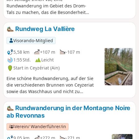
Rundwanderung im Gebiet des Drom-
Tals zu machen, das die Besonderheit
hat, dass es keine oberirdisch
fließenden Gewässer gibt. Nachdem Sie
Rundweg La Vallière
die Dörfer Ramasse und Drom
durchquert haben, führt der Weg über
Visorando-Mitglied
einige Anhöhen, insbesondere in der
Nähe der Kapelle Notre-Dame des
5,58 km
+107 m
-107 m
Conches, und bietet einige schöne
1:55 Std.
Leicht
Ausblicke.
Start in Ceyzériat (Ain)
Eine schöne Rundwanderung, auf der Sie
die verschiedenen Brunnen von Ceyzeriat
sowie das Waschhaus und nicht zu
vergessen den sehr schönen Wasserfall mit
seinen Wasserläufen entdecken können.
Rundwanderung in der Montagne Noire
ab Revonnas
Verein/ Wanderführer/in
9,05 km
+272 m
-271 m