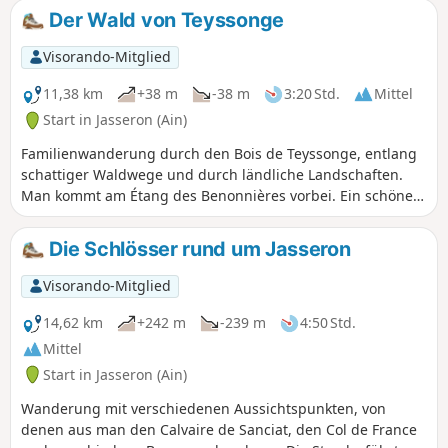
Der Wald von Teyssonge
Visorando-Mitglied
11,38 km
+38 m
-38 m
3:20 Std.
Mittel
Start in Jasseron (Ain)
Familienwanderung durch den Bois de Teyssonge, entlang
schattiger Waldwege und durch ländliche Landschaften.
Man kommt am Étang des Benonnières vorbei. Ein schöner
Spaziergang zu jeder Jahreszeit. Keine besonderen
Schwierigkeiten, der Weg ist sehr angenehm, auch wenn er
Die Schlösser rund um Jasseron
bei feuchtem Wetter an einigen Stellen schlammig sein
kann.
Visorando-Mitglied
14,62 km
+242 m
-239 m
4:50 Std.
Mittel
Start in Jasseron (Ain)
Wanderung mit verschiedenen Aussichtspunkten, von
denen aus man den Calvaire de Sanciat, den Col de France