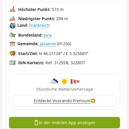
Höchster Punkt:
573 m
Niedrigster Punkt:
294 m
Land:
Frankreich
Bundesland:
Jura
Gemeinde:
Jasseron
(01250)
Start/Ziel:
N 46.21126° / E 5.325665°
IGN-Karte(n):
Ref. 3129SB, 3228OT
Stündliche Wettervorhersage
Entdecke Visorando Premium
In der mobilen App anzeigen