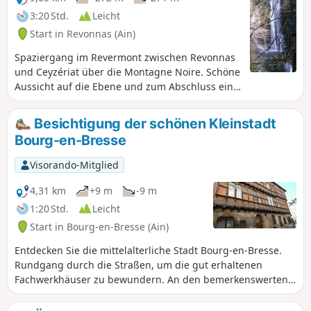
3:20 Std.
Leicht
Start in Revonnas (Ain)
Spaziergang im Revermont zwischen Revonnas
und Ceyzériat über die Montagne Noire. Schöne
Aussicht auf die Ebene und zum Abschluss ein
Abstecher zum Wasserfall von Ceyzériat.
Besichtigung der schönen Kleinstadt
Bourg-en-Bresse
Visorando-Mitglied
4,31 km
+9 m
-9 m
1:20 Std.
Leicht
Start in Bourg-en-Bresse (Ain)
Entdecken Sie die mittelalterliche Stadt Bourg-en-Bresse.
Rundgang durch die Straßen, um die gut erhaltenen
Fachwerkhäuser zu bewundern. An den bemerkenswerten
Fassaden sind Tafeln angebracht, die ihre Geschichte
erklären.Start am Parkplatz des Klosters von Brou, einem