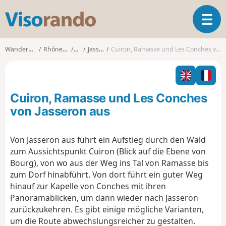
V
T
i
o
s
g
o
Wanderungen
Rhône-Alpes
Ain
Jasseron
Cuiron, Ramasse und Les Conches von Jasseron aus
g
r
l
a
e
n
n
d
Cuiron, Ramasse und Les Conches
a
o
v
von Jasseron aus
i
g
Von Jasseron aus führt ein Aufstieg durch den Wald
a
zum Aussichtspunkt Cuiron (Blick auf die Ebene von
t
i
Bourg), von wo aus der Weg ins Tal von Ramasse bis
o
zum Dorf hinabführt. Von dort führt ein guter Weg
n
hinauf zur Kapelle von Conches mit ihren
Panoramablicken, um dann wieder nach Jasseron
zurückzukehren. Es gibt einige mögliche Varianten,
um die Route abwechslungsreicher zu gestalten.