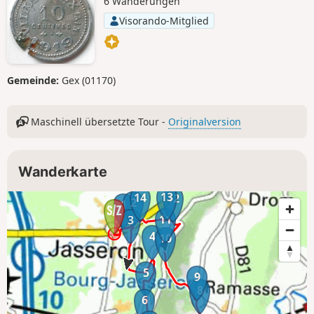
6 Wanderungen
Visorando-Mitglied
Gemeinde:
Gex (01170)
Maschinell übersetzte Tour -
Originalversion
Wanderkarte
13
14
12
2
1
11
3
4
10
5
9
8
6