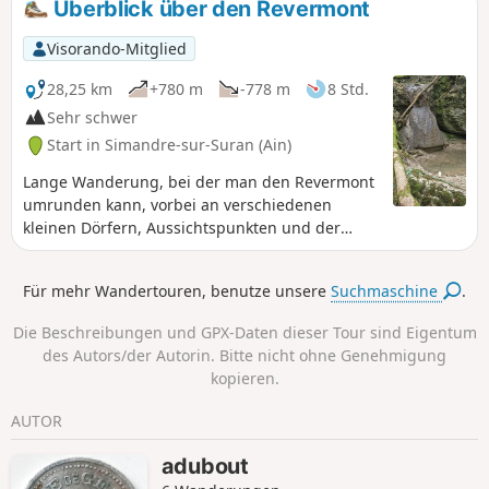
Überblick über den Revermont
bemerkenswerten Bauwerk, das unbedingt einen Besuch
wert ist.
Visorando-Mitglied
28,25 km
+780 m
-778 m
8 Std.
Sehr schwer
Start in Simandre-sur-Suran (Ain)
Lange Wanderung, bei der man den Revermont
umrunden kann, vorbei an verschiedenen
kleinen Dörfern, Aussichtspunkten und der
Abtei von Sélignac. Zwei Überquerungen des
Suran über große Steine. Einige Wege sind von
Für mehr Wandertouren, benutze unsere
Suchmaschine
.
Vegetation überwuchert, siehe Bewertungen
Die Beschreibungen und GPX-Daten dieser Tour sind Eigentum
des Autors/der Autorin. Bitte nicht ohne Genehmigung
kopieren.
AUTOR
adubout