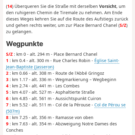
(
14
) Überqueren Sie die Straße mit derselben
Vorsicht
, um
den ruhigeren Chemin de Tiremale zu nehmen. Am Ende
dieses Weges kehren Sie auf die Route des Aufstiegs zurück
und gehen rechts weiter, um zur Place Bernard Chanel (
S/Z
)
zu gelangen.
Wegpunkte
S/Z
: km 0 - alt. 294 m - Place Bernard Chanel
1
: km 0.4 - alt. 300 m - Rue Charles Robin -
Église Saint-
Jean-Baptiste (Jasseron)
2
: km 0.66 - alt. 308 m - Route de l'Abbé Gringoz
3
: km 1.17 - alt. 336 m - Wegmarkierung – Wegbeginn
4
: km 2.74 - alt. 441 m - Les Combes
5
: km 4.07 - alt. 527 m - Asphaltierte Straße
6
: km 4.85 - alt. 561 m - Aussichtspunkt Cuiron
7
: km 5.52 - alt. 511 m - Col de la Pérouse -
Col de Pérou se
(507m)
8
: km 7.25 - alt. 356 m - Ramasse von oben
9
: km 7.63 - alt. 354 m - Abzweigung Notre Dames des
Conches