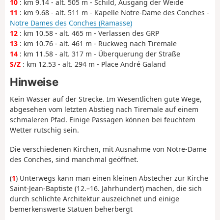
10
: km 9.14 - alt. 505 m - Schild, Ausgang der Weide
11
: km 9.68 - alt. 511 m - Kapelle Notre-Dame des Conches -
Notre Dames des Conches (Ramasse)
12
: km 10.58 - alt. 465 m - Verlassen des GRP
13
: km 10.76 - alt. 461 m - Rückweg nach Tiremale
14
: km 11.58 - alt. 317 m - Überquerung der Straße
S/Z
: km 12.53 - alt. 294 m - Place André Galand
Hinweise
Kein Wasser auf der Strecke. Im Wesentlichen gute Wege,
abgesehen vom letzten Abstieg nach Tiremale auf einem
schmaleren Pfad. Einige Passagen können bei feuchtem
Wetter rutschig sein.
Die verschiedenen Kirchen, mit Ausnahme von Notre-Dame
des Conches, sind manchmal geöffnet.
(
1
) Unterwegs kann man einen kleinen Abstecher zur Kirche
Saint-Jean-Baptiste (12.–16. Jahrhundert) machen, die sich
durch schlichte Architektur auszeichnet und einige
bemerkenswerte Statuen beherbergt