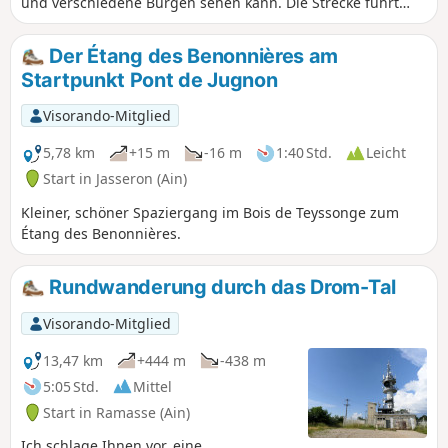
und verschiedene Burgen sehen kann. Die Strecke führt
über asphaltierte Wege, Feldwege und Schotterwege.
Der Étang des Benonnières am
Startpunkt Pont de Jugnon
Visorando-Mitglied
5,78 km
+15 m
-16 m
1:40 Std.
Leicht
Start in Jasseron (Ain)
Kleiner, schöner Spaziergang im Bois de Teyssonge zum
Étang des Benonnières.
Rundwanderung durch das Drom-Tal
Visorando-Mitglied
13,47 km
+444 m
-438 m
5:05 Std.
Mittel
Start in Ramasse (Ain)
Ich schlage Ihnen vor, eine