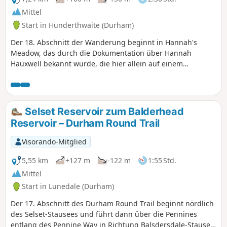
Mittel
Start in Hunderthwaite (Durham)
Der 18. Abschnitt der Wanderung beginnt in Hannah's
Meadow, das durch die Dokumentation über Hannah
Hauxwell bekannt wurde, die hier allein auf einem
Bauernhof lebte. Die Route führt bergab und vorbei an den
Stauseen Balderhead und Blackton, bevor sie zum
Cotherstone Moor hinaufführt und an der Roman Road
endet.
Selset Reservoir zum Balderhead
Reservoir – Durham Round Trail
Visorando-Mitglied
5,55 km
+127 m
-122 m
1:55 Std.
Mittel
Start in Lunedale (Durham)
Der 17. Abschnitt des Durham Round Trail beginnt nördlich
des Selset-Stausees und führt dann über die Pennines
entlang des Pennine Way in Richtung Balsdersdale-Stausee.