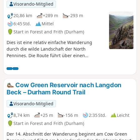
und mehr über den „Helm Wind“ ergehen, der für das
Visorando-Mitglied
Cross-Fell-Gebiet charakteristisch ist.
20,86 km
+289 m
-293 m
6:45 Std.
Mittel
Start in Forest and Frith (Durham)
Dies ist eine relativ einfache Wanderung
durch die wilde Landschaft der North
Pennines. Die Route führt über einen
Abschnitt des Pennine Way zu zwei
herausragenden Naturformationen – High
Cup Nick und Cauldron Snout. Selbst bei
schlechter Sicht gibt es keine Probleme, den
Cow Green Reservoir nach Langdon
Weg zu finden.
Beck – Durham Round Trail
Visorando-Mitglied
8,74 km
+25 m
-156 m
2:35 Std.
Leicht
Start in Forest and Frith (Durham)
Der 14. Abschnitt der Wanderung beginnt am Cow Green