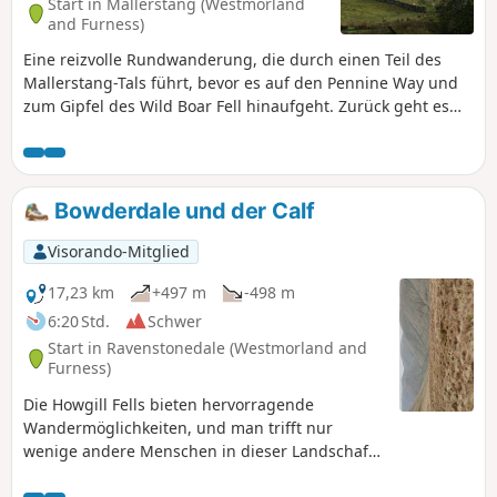
Start in Mallerstang (Westmorland
and Furness)
Eine reizvolle Rundwanderung, die durch einen Teil des
Mallerstang-Tals führt, bevor es auf den Pennine Way und
zum Gipfel des Wild Boar Fell hinaufgeht. Zurück geht es
über den grünen Bergrücken, über den Little Fell und
hinunter zu den Überresten von Pendragon Castle.
Bowderdale und der Calf
Visorando-Mitglied
17,23 km
+497 m
-498 m
6:20 Std.
Schwer
Start in Ravenstonedale (Westmorland and
Furness)
Die Howgill Fells bieten hervorragende
Wandermöglichkeiten, und man trifft nur
wenige andere Menschen in dieser Landschaft.
Diese Wanderung führt durch das Bowderdale