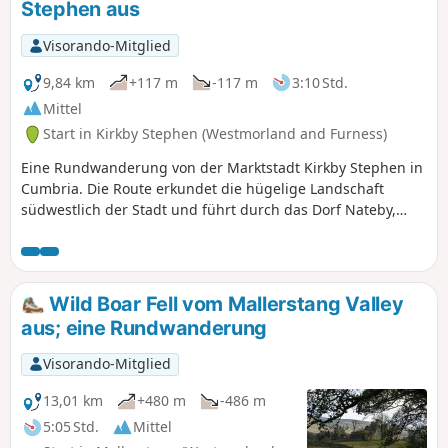
Stephen aus
Visorando-Mitglied
9,84 km
+117 m
-117 m
3:10 Std.
Mittel
Start in Kirkby Stephen (Westmorland and Furness)
Eine Rundwanderung von der Marktstadt Kirkby Stephen in
Cumbria. Die Route erkundet die hügelige Landschaft
südwestlich der Stadt und führt durch das Dorf Nateby,
bevor sie in der Nähe von Wharton Hall und über Waitby
Common zurück zum Ausgangspunkt führt.
Wild Boar Fell vom Mallerstang Valley
aus; eine Rundwanderung
Visorando-Mitglied
13,01 km
+480 m
-486 m
5:05 Std.
Mittel