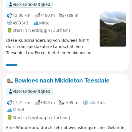
Visorando-Mitglied
12,06 km
+180 m
-188 m
4:00 Std.
Mittel
Start in Newbiggin (Durham)
Diese Rundwanderung von Bowlees führt
durch die spektakuläre Landschaft von
Teesdale, Low Force, bietet einen ikonischen
Blick auf High Force, die geografisch
berühmten Holwick Scars und Ausblicke auf
die königliche Residenz Holwick Lodge.
Bowlees nach Middleton Teesdale
Visorando-Mitglied
17,21 km
+353 m
-359 m
5:55 Std.
Mittel
Start in Newbiggin (Durham)
Eine Wanderung durch sehr abwechslungsreiches Gelände,