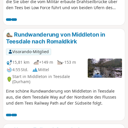
die Sie über die vom Militär erbaute Drahtseilbrücke über
den Tees bei Low Force führt und von beiden Ufern des
Flusses aus einen atemberaubenden Blick auf die
herabstürzenden Wasserfälle bietet. Sie erhaschen einen
Blick auf die königliche Residenz Holwick Hall und die
beeindruckende Felsformation Holwick Scar, bevor Sie sich
Rundwanderung von Middleton in
auf die offenen Moore begeben, um von Teesdale nach
Teesdale nach Romaldkirk
Lunedale aufzusteigen, kehren jedoch schnell nach
Teesdale zurück, um den Abstieg in Richtung Middleton in
Visorando-Mitglied
Teesdale anzutreten. Der Rest dieser interessanten
Wanderung folgt dem Fluss Tees flussaufwärts zurück nach
15,81 km
+149 m
-153 m
Low Force über den gut ausgeschilderten Pennine Way.
4:55 Std.
Mittel
Start in Middleton in Teesdale
(Durham)
Eine schöne Rundwanderung von Middleton in Teesdale
aus, die dem Teesdale Way auf der Nordseite des Flusses
und dem Tees Railway Path auf der Südseite folgt.