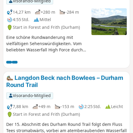
Visorando-Mitglied
14,27 km
+280 m
-284 m
4:55 Std.
Mittel
Start in Forest and Frith (Durham)
Eine schöne Rundwanderung mit
vielfältigen Sehenswürdigkeiten. Vom
beliebten Wasserfall High Force durch
Hochlandweiden und dann durch die
eher öde Hochlandlandschaft von
Thistle Green, bevor es hinunter zum
Fluss Tees geht und man dessen Lauf
Langdon Beck nach Bowlees – Durham
folgt, mit einer letzten Etappe durch
Round Trail
Ackerland.
Visorando-Mitglied
7,88 km
+49 m
-153 m
2:25 Std.
Leicht
Start in Forest and Frith (Durham)
Der 15. Abschnitt des Durham Round Trail folgt dem Fluss
Tees stromabwärts, vorbei am atemberaubenden Wasserfall