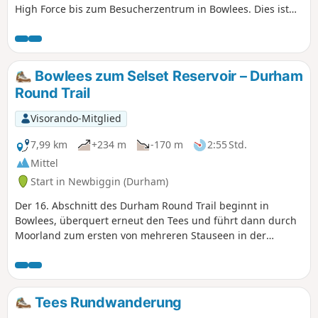
High Force bis zum Besucherzentrum in Bowlees. Dies ist
einer der malerischsten Abschnitte des Flusses Tees, der
durch die Grafschaft Durham fließt.
Bowlees zum Selset Reservoir – Durham
Round Trail
Visorando-Mitglied
7,99 km
+234 m
-170 m
2:55 Std.
Mittel
Start in Newbiggin (Durham)
Der 16. Abschnitt des Durham Round Trail beginnt in
Bowlees, überquert erneut den Tees und führt dann durch
Moorland zum ersten von mehreren Stauseen in der
Gegend. Dieser Abschnitt beinhaltet einen Aufstieg in der
ersten Hälfte der Wanderung, der mit einer
atemberaubenden Aussicht über die Pennines belohnt
wird.
Tees Rundwanderung