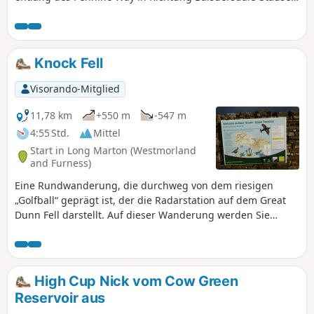
Während der gesamten Wanderung hat man einen Blick
auf die zahlreichen Stauseen.
Knock Fell
Visorando-Mitglied
11,78 km
+550 m
-547 m
4:55 Std.
Mittel
Start in Long Marton (Westmorland
and Furness)
Eine Rundwanderung, die durchweg von dem riesigen
„Golfball“ geprägt ist, der die Radarstation auf dem Great
Dunn Fell darstellt. Auf dieser Wanderung werden Sie
sowohl gut befahrbare Straßen als auch Feldwege und den
Pennine Way nutzen. Es lohnt sich, die Broschüre zum
„Knock Geotrail“ über den unten angegebenen Link
herunterzuladen, da sie mehr Informationen zur Geologie
High Cup Nick vom Cow Green
der Gegend enthält als meine Beschreibung. Ebenso
Reservoir aus
können Sie dem Link zur „Discover Britain“-Webseite folgen