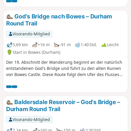
unternommen werden; hier wird sie zwar vom Parkplatz auf
der Ostseite des Tals aus beschrieben, man kann aber auch
vom Parkplatz auf der Westseite starten.
God's Bridge nach Bowes – Durham
Round Trail
Visorando-Mitglied
5,69 km
+16 m
-91 m
1:40 Std.
Leicht
Start in Bowes (Durham)
Der 19. Abschnitt der Wanderung beginnt an der natürlich
entstandenen God's Bridge und führt zu den alten Ruinen
von Bowes Castle. Diese Route folgt dem Ufer des Flusses
Greta durch offenes Ackerland.
Baldersdale Reservoir – God's Bridge –
Durham Round Trail
Visorando-Mitglied
7,24 km
+160 m
-150 m
2:30 Std.