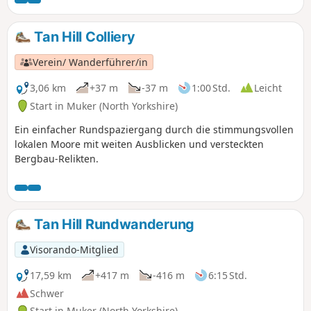
tief in das Gebiet hinein, bevor es stetig zum
höchsten Punkt dieser Berggruppe hinaufsteigt.
Der Rückweg bietet spektakuläre Ausblicke,
Tan Hill Colliery
während man einem hoch gelegenen
Bergrücken zurück zum Ausgangspunkt folgt.
Verein/ Wanderführer/in
3,06 km
+37 m
-37 m
1:00 Std.
Leicht
Start in Muker (North Yorkshire)
Ein einfacher Rundspaziergang durch die stimmungsvollen
lokalen Moore mit weiten Ausblicken und versteckten
Bergbau-Relikten.
Tan Hill Rundwanderung
Visorando-Mitglied
17,59 km
+417 m
-416 m
6:15 Std.
Schwer
Start in Muker (North Yorkshire)