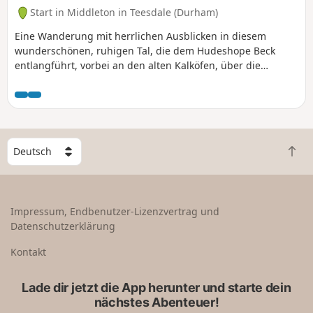
Start in Middleton in Teesdale (Durham)
Eine Wanderung mit herrlichen Ausblicken in diesem
wunderschönen, ruhigen Tal, die dem Hudeshope Beck
entlangführt, vorbei an den alten Kalköfen, über die
Bergarbeiterbrücke, durch den Wald und über Felder zur
Coldberry-Mine und dann auf der anderen Seite wieder den
Bach hinunter.
W
Z
ä
u
h
r
l
ü
e
Impressum, Endbenutzer-Lizenzvertrag und
c
e
Datenschutzerklärung
k
i
n
n
Kontakt
a
L
c
a
Lade dir jetzt die App herunter und starte dein
h
n
nächstes Abenteuer!
o
d