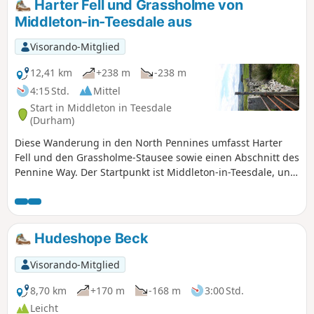
Harter Fell und Grassholme von
Middleton-in-Teesdale aus
Visorando-Mitglied
12,41 km
+238 m
-238 m
4:15 Std.
Mittel
Start in Middleton in Teesdale
(Durham)
Diese Wanderung in den North Pennines umfasst Harter
Fell und den Grassholme-Stausee sowie einen Abschnitt des
Pennine Way. Der Startpunkt ist Middleton-in-Teesdale, und
die Wanderung bietet eine abwechslungsreiche Landschaft.
Nach dem Abstieg ins Lune-Tal führt die Wanderung weiter
entlang des Grassholme-Stausees, bevor ein Abschnitt der
alten Eisenbahnstrecke zurück zum Startpunkt genutzt
Hudeshope Beck
wird.
Visorando-Mitglied
8,70 km
+170 m
-168 m
3:00 Std.
Leicht