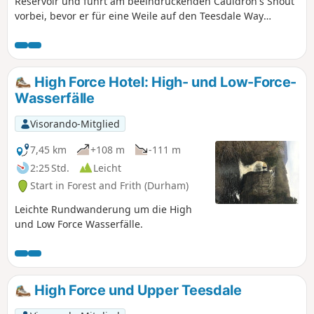
Reservoir und führt am beeindruckenden Cauldron's Snout
vorbei, bevor er für eine Weile auf den Teesdale Way
entlang des Ufers des Flusses Tees trifft.
High Force Hotel: High- und Low-Force-
Wasserfälle
Visorando-Mitglied
7,45 km
+108 m
-111 m
2:25 Std.
Leicht
Start in Forest and Frith (Durham)
Leichte Rundwanderung um die High
und Low Force Wasserfälle.
High Force und Upper Teesdale