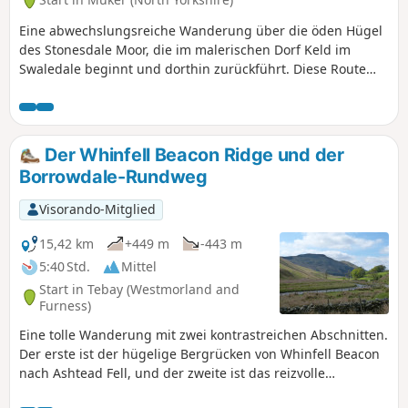
Eine abwechslungsreiche Wanderung über die öden Hügel
des Stonesdale Moor, die im malerischen Dorf Keld im
Swaledale beginnt und dorthin zurückführt. Diese Route
führt am wunderschönen Kisden Force und der Ravenseat
Farm vorbei, dem berühmten Zuhause der Fernsehserie
„Yorkshire Shepherdess“, bevor sie über hohe, exponierte
Hügel zum historischen Tan Hill Inn führt. Der Rückweg
Der Whinfell Beacon Ridge und der
nach Keld ist vielleicht nicht ganz so spektakulär, führt Sie
Borrowdale-Rundweg
aber entlang des berühmten Pennine Way.
Visorando-Mitglied
15,42 km
+449 m
-443 m
5:40 Std.
Mittel
Start in Tebay (Westmorland and
Furness)
Eine tolle Wanderung mit zwei kontrastreichen Abschnitten.
Der erste ist der hügelige Bergrücken von Whinfell Beacon
nach Ashtead Fell, und der zweite ist das reizvolle
Borrowdale-Tal. Die Wanderung kann in beide Richtungen