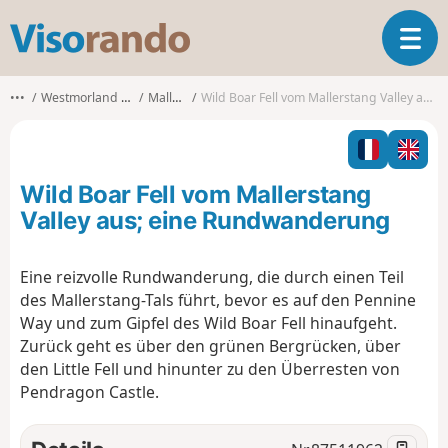
V
T
i
o
s
g
o
•••
Westmorland and Furness
Mallerstang
Wild Boar Fell vom Mallerstang Valley aus; eine Rundwanderung
g
r
l
a
e
n
n
d
Wild Boar Fell vom Mallerstang
a
o
v
Valley aus; eine Rundwanderung
i
g
Eine reizvolle Rundwanderung, die durch einen Teil
a
des Mallerstang-Tals führt, bevor es auf den Pennine
t
i
Way und zum Gipfel des Wild Boar Fell hinaufgeht.
o
Zurück geht es über den grünen Bergrücken, über
n
den Little Fell und hinunter zu den Überresten von
Pendragon Castle.