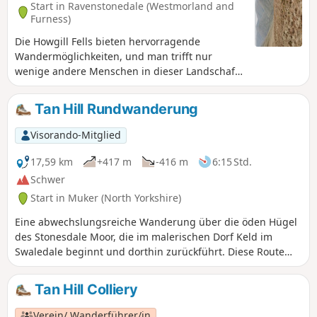
Start in Ravenstonedale (Westmorland and
Furness)
Die Howgill Fells bieten hervorragende
Wandermöglichkeiten, und man trifft nur
wenige andere Menschen in dieser Landschaft.
Diese Wanderung führt durch das Bowderdale
tief in das Gebiet hinein, bevor es stetig zum
Tan Hill Rundwanderung
höchsten Punkt dieser Berggruppe hinaufsteigt.
Der Rückweg bietet spektakuläre Ausblicke,
Visorando-Mitglied
während man einem hoch gelegenen
Bergrücken zurück zum Ausgangspunkt folgt.
17,59 km
+417 m
-416 m
6:15 Std.
Schwer
Start in Muker (North Yorkshire)
Eine abwechslungsreiche Wanderung über die öden Hügel
des Stonesdale Moor, die im malerischen Dorf Keld im
Swaledale beginnt und dorthin zurückführt. Diese Route
führt am wunderschönen Kisden Force und der Ravenseat
Farm vorbei, dem berühmten Zuhause der Fernsehserie
Tan Hill Colliery
„Yorkshire Shepherdess“, bevor sie über hohe, exponierte
Hügel zum historischen Tan Hill Inn führt. Der Rückweg
Verein/ Wanderführer/in