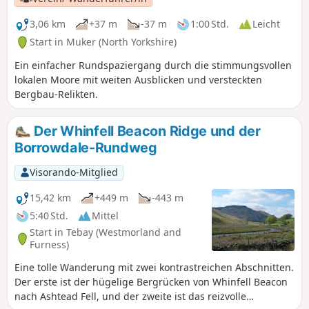
nach Keld ist vielleicht nicht ganz so spektakulär, führt Sie
aber entlang des berühmten Pennine Way.
3,06 km
+37 m
-37 m
1:00 Std.
Leicht
Start in Muker (North Yorkshire)
Ein einfacher Rundspaziergang durch die stimmungsvollen
lokalen Moore mit weiten Ausblicken und versteckten
Bergbau-Relikten.
Der Whinfell Beacon Ridge und der
Borrowdale-Rundweg
Visorando-Mitglied
15,42 km
+449 m
-443 m
5:40 Std.
Mittel
Start in Tebay (Westmorland and
Furness)
Eine tolle Wanderung mit zwei kontrastreichen Abschnitten.
Der erste ist der hügelige Bergrücken von Whinfell Beacon
nach Ashtead Fell, und der zweite ist das reizvolle