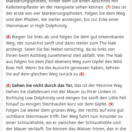
Markierungspfosten, hinter dem Sie einen Abschnitt mit
Kalksteinpflaster an der Hangseite sehen können.
(
7
) Dies ist
der erste von vier Markierungspfosten. Folgen Sie dem Weg
und den Pfosten, die steiler ansteigen, bis zur Ecke einer
Steinmauer in High Dolphinsty.
(
8
) Biegen Sie links ab und folgen Sie dem gut erkennbaren
Weg, der zunächst sanft und dann steiler zum The Nab
ansteigt. Seien Sie bei Nebel vorsichtig, da es links von
Ihnen beim Aufstieg zunehmend steil abfällt. Von The Nab
aus folgen Sie dem (fast ebenen) Weg zum Gipfel des Wild
Boar Fell. Wenn Sie die Aussicht genossen haben, kehren
Sie auf dem gleichen Weg zurück zu (
8
)
(
8
)
Gehen Sie nicht durch das Tor,
das ist der Pennine Way.
Gehen Sie stattdessen mit der Mauer zu Ihrer Linken in
Richtung Low Dolphinsty und steigen Sie sanft den Little Fell
hinauf zu einigen Steinhaufen kurz vor dem Gipfel. (
9
)
Folgen Sie weiter dem grünen Weg, der rechts auf eine gut
sichtbare Steinmauer trifft. Der Weg führt nun hinunter zu
einer Schluckhöhle, wo er zwischen der Schluckhöhle und
der Mauer verläuft. Sie können das Wasser hören, das in die