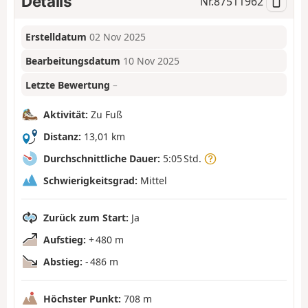
Details
Nr.
87511962
Erstelldatum
02 Nov 2025
Bearbeitungsdatum
10 Nov 2025
Letzte Bewertung
–
Aktivität:
Zu Fuß
Distanz:
13,01 km
Durchschnittliche Dauer:
5:05 Std.
Schwierigkeitsgrad:
Mittel
Zurück zum Start:
Ja
Aufstieg:
+ 480 m
Abstieg:
- 486 m
Höchster Punkt:
708 m