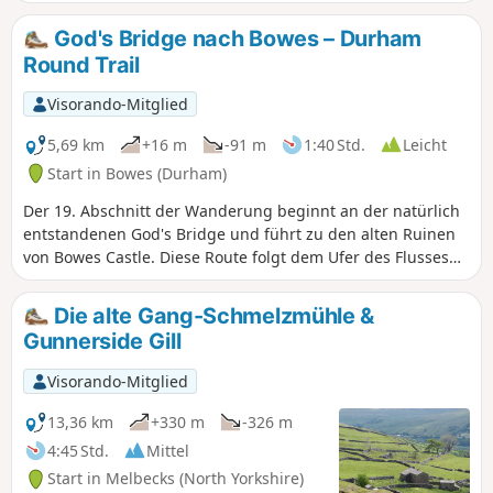
Borrowdale-Tal. Die Wanderung kann in beide Richtungen
unternommen werden; hier wird sie zwar vom Parkplatz auf
God's Bridge nach Bowes – Durham
der Ostseite des Tals aus beschrieben, man kann aber auch
Round Trail
vom Parkplatz auf der Westseite starten.
Visorando-Mitglied
5,69 km
+16 m
-91 m
1:40 Std.
Leicht
Start in Bowes (Durham)
Der 19. Abschnitt der Wanderung beginnt an der natürlich
entstandenen God's Bridge und führt zu den alten Ruinen
von Bowes Castle. Diese Route folgt dem Ufer des Flusses
Greta durch offenes Ackerland.
Die alte Gang-Schmelzmühle &
Gunnerside Gill
Visorando-Mitglied
13,36 km
+330 m
-326 m
4:45 Std.
Mittel
Start in Melbecks (North Yorkshire)