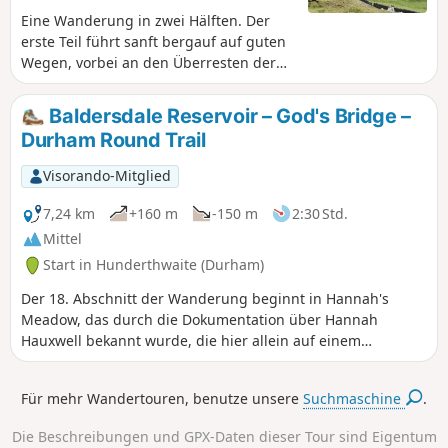
Eine Wanderung in zwei Hälften. Der
erste Teil führt sanft bergauf auf guten
Wegen, vorbei an den Überresten der
Old Gang Smelting Mill, bevor Sie den
Bach überqueren, Melbecks Moor
Baldersdale Reservoir – God's Bridge –
durchqueren und an den
Durham Round Trail
Abraumhalden der längst stillgelegten
Bleiminen vorbeikommen. Der Weg
Visorando-Mitglied
führt über einen der „Hushes” hinunter
zum Bunton Level oberhalb von
7,24 km
+160 m
-150 m
2:30 Std.
Gunnerside Gill. Der Rückweg verläuft
Mittel
auf grasbewachsenen Wegen, die das
Start in Hunderthwaite (Durham)
Brownsey Moor umrunden und durch
Ackerland führen, oft entlang trockener
Der 18. Abschnitt der Wanderung beginnt in Hannah's
Steinmauern und vorbei an
Meadow, das durch die Dokumentation über Hannah
bewirtschafteten Bauernhöfen und
Hauxwell bekannt wurde, die hier allein auf einem
traditionellen Scheunen.
Bauernhof lebte. Die Route führt bergab und vorbei an den
Stauseen Balderhead und Blackton, bevor sie zum
Für mehr Wandertouren, benutze unsere
Suchmaschine
.
Cotherstone Moor hinaufführt und an der Roman Road
endet.
Die Beschreibungen und GPX-Daten dieser Tour sind Eigentum