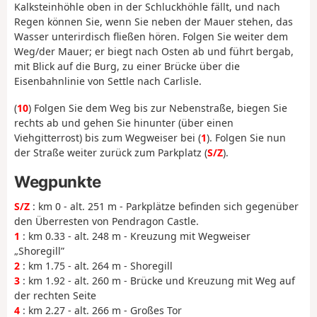
Kalksteinhöhle oben in der Schluckhöhle fällt, und nach
Regen können Sie, wenn Sie neben der Mauer stehen, das
Wasser unterirdisch fließen hören. Folgen Sie weiter dem
Weg/der Mauer; er biegt nach Osten ab und führt bergab,
mit Blick auf die Burg, zu einer Brücke über die
Eisenbahnlinie von Settle nach Carlisle.
(
10
) Folgen Sie dem Weg bis zur Nebenstraße, biegen Sie
rechts ab und gehen Sie hinunter (über einen
Viehgitterrost) bis zum Wegweiser bei (
1
). Folgen Sie nun
der Straße weiter zurück zum Parkplatz (
S/Z
).
Wegpunkte
S/Z
: km 0 - alt. 251 m - Parkplätze befinden sich gegenüber
den Überresten von Pendragon Castle.
1
: km 0.33 - alt. 248 m - Kreuzung mit Wegweiser
„Shoregill”
2
: km 1.75 - alt. 264 m - Shoregill
3
: km 1.92 - alt. 260 m - Brücke und Kreuzung mit Weg auf
der rechten Seite
4
: km 2.27 - alt. 266 m - Großes Tor