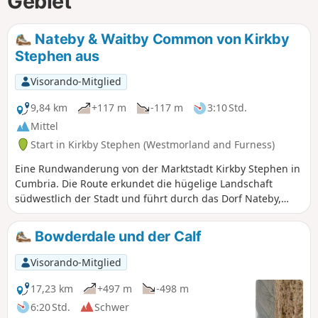
Gebiet
Nateby & Waitby Common von Kirkby
Stephen aus
Visorando-Mitglied
9,84 km
+117 m
-117 m
3:10 Std.
Mittel
Start in Kirkby Stephen (Westmorland and Furness)
Eine Rundwanderung von der Marktstadt Kirkby Stephen in
Cumbria. Die Route erkundet die hügelige Landschaft
südwestlich der Stadt und führt durch das Dorf Nateby,
bevor sie in der Nähe von Wharton Hall und über Waitby
Common zurück zum Ausgangspunkt führt.
Bowderdale und der Calf
Visorando-Mitglied
17,23 km
+497 m
-498 m
6:20 Std.
Schwer