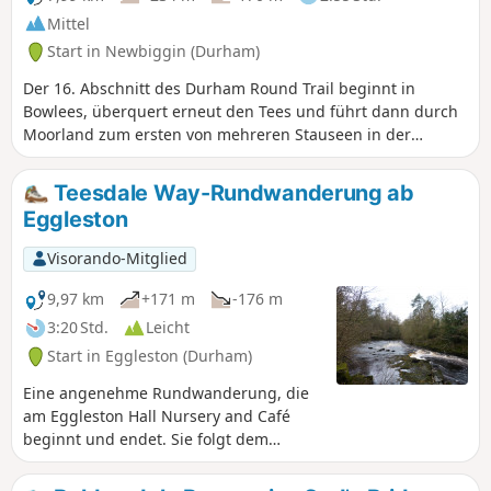
Mittel
Start in Newbiggin (Durham)
Der 16. Abschnitt des Durham Round Trail beginnt in
Bowlees, überquert erneut den Tees und führt dann durch
Moorland zum ersten von mehreren Stauseen in der
Gegend. Dieser Abschnitt beinhaltet einen Aufstieg in der
ersten Hälfte der Wanderung, der mit einer
Teesdale Way-Rundwanderung ab
atemberaubenden Aussicht über die Pennines belohnt
Eggleston
wird.
Visorando-Mitglied
9,97 km
+171 m
-176 m
3:20 Std.
Leicht
Start in Eggleston (Durham)
Eine angenehme Rundwanderung, die
am Eggleston Hall Nursery and Café
beginnt und endet. Sie folgt dem
Teesdale Way auf der Nordseite des
Flusses Tees und überquert den Fluss