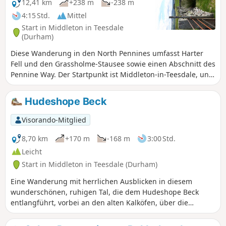
12,41 km
+238 m
-238 m
4:15 Std.
Mittel
Start in Middleton in Teesdale
(Durham)
Diese Wanderung in den North Pennines umfasst Harter
Fell und den Grassholme-Stausee sowie einen Abschnitt des
Pennine Way. Der Startpunkt ist Middleton-in-Teesdale, und
die Wanderung bietet eine abwechslungsreiche Landschaft.
Nach dem Abstieg ins Lune-Tal führt die Wanderung weiter
Hudeshope Beck
entlang des Grassholme-Stausees, bevor ein Abschnitt der
alten Eisenbahnstrecke zurück zum Startpunkt genutzt
Visorando-Mitglied
wird.
8,70 km
+170 m
-168 m
3:00 Std.
Leicht
Start in Middleton in Teesdale (Durham)
Eine Wanderung mit herrlichen Ausblicken in diesem
wunderschönen, ruhigen Tal, die dem Hudeshope Beck
entlangführt, vorbei an den alten Kalköfen, über die
Bergarbeiterbrücke, durch den Wald und über Felder zur
Coldberry-Mine und dann auf der anderen Seite wieder den