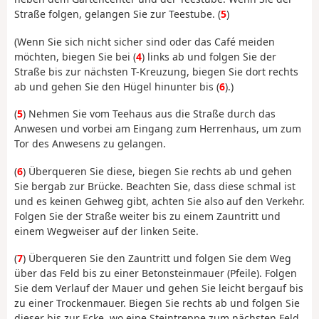
Straße folgen, gelangen Sie zur Teestube. (
5
)
(Wenn Sie sich nicht sicher sind oder das Café meiden
möchten, biegen Sie bei (
4
) links ab und folgen Sie der
Straße bis zur nächsten T-Kreuzung, biegen Sie dort rechts
ab und gehen Sie den Hügel hinunter bis (
6
).)
(
5
) Nehmen Sie vom Teehaus aus die Straße durch das
Anwesen und vorbei am Eingang zum Herrenhaus, um zum
Tor des Anwesens zu gelangen.
(
6
) Überqueren Sie diese, biegen Sie rechts ab und gehen
Sie bergab zur Brücke. Beachten Sie, dass diese schmal ist
und es keinen Gehweg gibt, achten Sie also auf den Verkehr.
Folgen Sie der Straße weiter bis zu einem Zauntritt und
einem Wegweiser auf der linken Seite.
(
7
) Überqueren Sie den Zauntritt und folgen Sie dem Weg
über das Feld bis zu einer Betonsteinmauer (Pfeile). Folgen
Sie dem Verlauf der Mauer und gehen Sie leicht bergauf bis
zu einer Trockenmauer. Biegen Sie rechts ab und folgen Sie
dieser bis zur Ecke, wo eine Steintreppe zum nächsten Feld