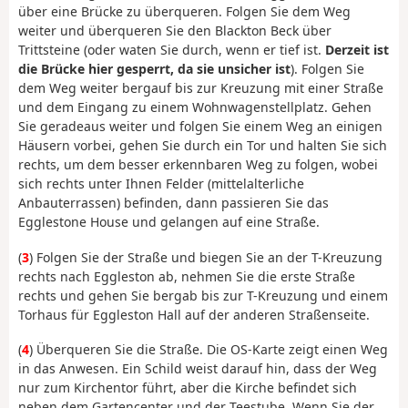
über eine Brücke zu überqueren. Folgen Sie dem Weg
weiter und überqueren Sie den Blackton Beck über
Trittsteine (oder waten Sie durch, wenn er tief ist.
Derzeit ist
die Brücke hier gesperrt, da sie unsicher ist
). Folgen Sie
dem Weg weiter bergauf bis zur Kreuzung mit einer Straße
und dem Eingang zu einem Wohnwagenstellplatz. Gehen
Sie geradeaus weiter und folgen Sie einem Weg an einigen
Häusern vorbei, gehen Sie durch ein Tor und halten Sie sich
rechts, um dem besser erkennbaren Weg zu folgen, wobei
sich rechts unter Ihnen Felder (mittelalterliche
Anbauterrassen) befinden, dann passieren Sie das
Egglestone House und gelangen auf eine Straße.
(
3
) Folgen Sie der Straße und biegen Sie an der T-Kreuzung
rechts nach Eggleston ab, nehmen Sie die erste Straße
rechts und gehen Sie bergab bis zur T-Kreuzung und einem
Torhaus für Eggleston Hall auf der anderen Straßenseite.
(
4
) Überqueren Sie die Straße. Die OS-Karte zeigt einen Weg
in das Anwesen. Ein Schild weist darauf hin, dass der Weg
nur zum Kirchentor führt, aber die Kirche befindet sich
neben dem Gartencenter und der Teestube. Wenn Sie der