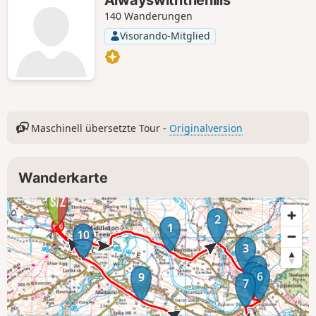
Alwayswiththehills
140 Wanderungen
Visorando-Mitglied
Maschinell übersetzte Tour -
Originalversion
Wanderkarte
2
1
10
3
4
5
6
9
7