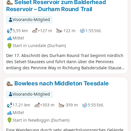
Selset Reservoir zum Balderhead
Bach hinunter.
Reservoir – Durham Round Trail
Visorando-Mitglied
5,55 km
+127 m
-122 m
1:55 Std.
Mittel
Start in Lunedale (Durham)
Der 17. Abschnitt des Durham Round Trail beginnt nördlich
des Selset-Stausees und führt dann über die Pennines
entlang des Pennine Way in Richtung Balsdersdale-Stausee.
Während der gesamten Wanderung hat man einen Blick
auf die zahlreichen Stauseen.
Bowlees nach Middleton Teesdale
Visorando-Mitglied
17,21 km
+353 m
-359 m
5:55 Std.
Mittel
Start in Newbiggin (Durham)
Eine Wanderung durch sehr abwechslungsreiches Gelände,