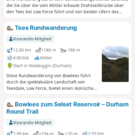
die Sie über die vom Militär erbaute Drahtseilbrücke über
den Tees bei Low Force führt und von beiden Ufern des
Flusses aus einen atemberaubenden Blick auf die
herabstürzenden Wasserfälle bietet. Sie erhaschen einen
Tees Rundwanderung
Blick auf die königliche Residenz Holwick Hall und die
beeindruckende Felsformation Holwick Scar, bevor Sie sich
Visorando-Mitglied
auf die offenen Moore begeben, um von Teesdale nach
Lunedale aufzusteigen, kehren jedoch schnell nach
12,06 km
+180 m
-188 m
Teesdale zurück, um den Abstieg in Richtung Middleton in
4:00 Std.
Mittel
Teesdale anzutreten. Der Rest dieser interessanten
Start in Newbiggin (Durham)
Wanderung folgt dem Fluss Tees flussaufwärts zurück nach
Low Force über den gut ausgeschilderten Pennine Way.
Diese Rundwanderung von Bowlees führt
durch die spektakuläre Landschaft von
Teesdale, Low Force, bietet einen ikonischen
Blick auf High Force, die geografisch
berühmten Holwick Scars und Ausblicke auf
Bowlees zum Selset Reservoir – Durham
die königliche Residenz Holwick Lodge.
Round Trail
Visorando-Mitglied
7,99 km
+234 m
-170 m
2:55 Std.