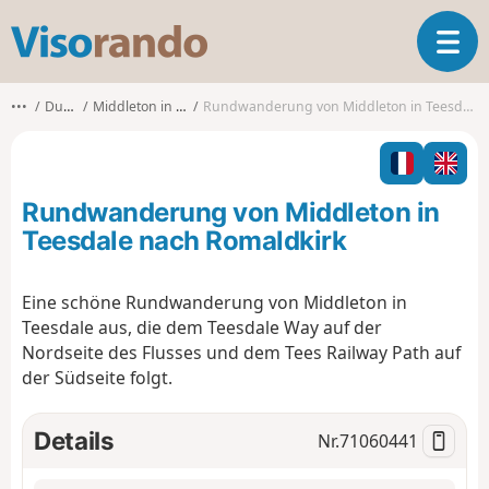
V
T
i
o
s
g
o
•••
Durham
Middleton in Teesdale
Rundwanderung von Middleton in Teesdale nach Romaldkirk
g
r
l
a
e
n
n
d
Rundwanderung von Middleton in
a
o
v
Teesdale nach Romaldkirk
i
g
Eine schöne Rundwanderung von Middleton in
a
Teesdale aus, die dem Teesdale Way auf der
t
i
Nordseite des Flusses und dem Tees Railway Path auf
o
der Südseite folgt.
n
Details
Nr.
71060441