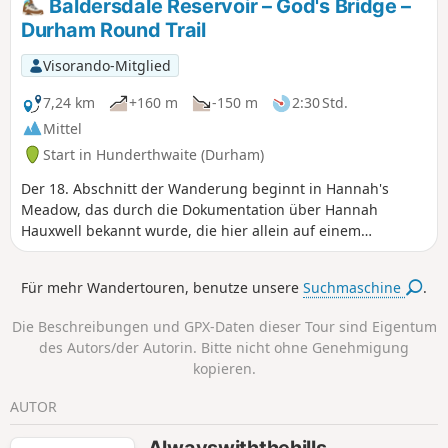
Baldersdale Reservoir – God's Bridge –
über eine Fußgängerbrücke nördlich
Durham Round Trail
des Dorfes Cotherstone. Anschließend
führt der Weg auf der
Visorando-Mitglied
gegenüberliegenden Flussseite zurück,
durch das reizvolle Dorf Romaldkirk,
7,24 km
+160 m
-150 m
2:30 Std.
bevor es auf der letzten Etappe zurück
Mittel
nach Eggleston Hall geht. (Die
Start in Hunderthwaite (Durham)
Wanderung kann auch von Romaldkirk
oder Cotherstone aus begonnen
Der 18. Abschnitt der Wanderung beginnt in Hannah's
werden.)
Meadow, das durch die Dokumentation über Hannah
Hauxwell bekannt wurde, die hier allein auf einem
Bauernhof lebte. Die Route führt bergab und vorbei an den
Stauseen Balderhead und Blackton, bevor sie zum
Für mehr Wandertouren, benutze unsere
Suchmaschine
.
Cotherstone Moor hinaufführt und an der Roman Road
endet.
Die Beschreibungen und GPX-Daten dieser Tour sind Eigentum
des Autors/der Autorin. Bitte nicht ohne Genehmigung
kopieren.
AUTOR