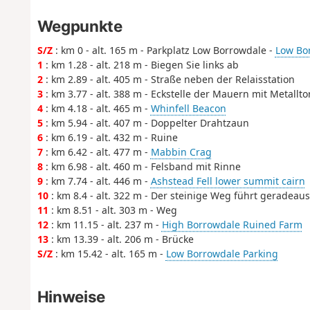
Wegpunkte
S/Z
: km 0 - alt. 165 m - Parkplatz Low Borrowdale -
Low Bo
1
: km 1.28 - alt. 218 m - Biegen Sie links ab
2
: km 2.89 - alt. 405 m - Straße neben der Relaisstation
3
: km 3.77 - alt. 388 m - Eckstelle der Mauern mit Metallto
4
: km 4.18 - alt. 465 m -
Whinfell Beacon
5
: km 5.94 - alt. 407 m - Doppelter Drahtzaun
6
: km 6.19 - alt. 432 m - Ruine
7
: km 6.42 - alt. 477 m -
Mabbin Crag
8
: km 6.98 - alt. 460 m - Felsband mit Rinne
9
: km 7.74 - alt. 446 m -
Ashstead Fell lower summit cairn
10
: km 8.4 - alt. 322 m - Der steinige Weg führt geradeaus
11
: km 8.51 - alt. 303 m - Weg
12
: km 11.15 - alt. 237 m -
High Borrowdale Ruined Farm
13
: km 13.39 - alt. 206 m - Brücke
S/Z
: km 15.42 - alt. 165 m -
Low Borrowdale Parking
Hinweise