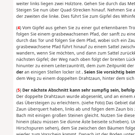
weiter links liegen zwei Holztore. Gehen Sie durch das Me
Steigen Sie nun über Quad-Strecken hinauf. Nehmen Sie
der zweiten die linke. Dies führt Sie zum Gipfel des Whinfe
(
4
) Vom Gipfel aus gehen Sie zu einer gut erkennbaren Tr
folgen Sie einem grasbewachsenen Pfad, der sanft zu ein
durch das Tor und folgen Sie dem Pfad, wobei sich ein Zau
grasbewachsene Pfad führt hinauf zu einem Sattel zwischen
wandern, wenn Sie möchten, und dann zum Sattel zurückk
nächsten Gipfel; der Weg nach oben folgt der breiten Lü
hinunter zu einem Leiterzauntritt, dem zum Zeitpunkt der 
der
an einigen Stellen locker ist
. Seien Sie vorsichtig b
dem Weg zu einem doppelten Drahtzaun, hinter dem sich 
(
5
)
Der nächste Abschnitt kann sehr sumpfig sein, befolgen
Der doppelte Drahtzaun wurde abgesenkt, und an einem Ab
das Übersteigen zu erleichtern. (siehe Foto) Das Gebiet da
Zaun überquert haben, links ab und folgen dem Zaun bis z
Bach mit einigen großen Steinen gleicht. Nutzen Sie dies
hinein (dazu müssen Sie dünne Äste beiseite schieben). Un
Hirschspuren sehen), dem Sie zwischen den Bäumen folgen
wieder zum Vorschein kommt. Danach ist der Boden unter 