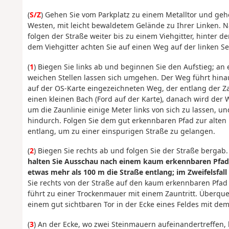
(
S/Z
) Gehen Sie vom Parkplatz zu einem Metalltor und geh
Westen, mit leicht bewaldetem Gelände zu Ihrer Linken. 
folgen der Straße weiter bis zu einem Viehgitter, hinter
dem Viehgitter achten Sie auf einen Weg auf der linken S
(
1
) Biegen Sie links ab und beginnen Sie den Aufstieg; an 
weichen Stellen lassen sich umgehen. Der Weg führt hinau
auf der OS-Karte eingezeichneten Weg, der entlang der Za
einen kleinen Bach (Ford auf der Karte), danach wird der W
um die Zaunlinie einige Meter links von sich zu lassen, u
hindurch. Folgen Sie dem gut erkennbaren Pfad zur alten
entlang, um zu einer einspurigen Straße zu gelangen.
(
2
) Biegen Sie rechts ab und folgen Sie der Straße bergab
halten Sie Ausschau nach einem kaum erkennbaren Pfad, d
etwas mehr als 100 m die Straße entlang; im Zweifelsfal
Sie rechts von der Straße auf den kaum erkennbaren Pfad 
führt zu einer Trockenmauer mit einem Zauntritt. Überque
einem gut sichtbaren Tor in der Ecke eines Feldes mit de
(
3
) An der Ecke, wo zwei Steinmauern aufeinandertreffen, 