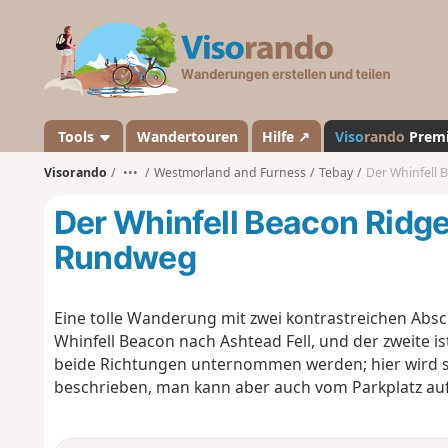
V
i
s
o
r
a
Tools
Wandertouren
Hilfe ↗
Viso
rando
Prem
n
Visorando
•••
Westmorland and Furness
Tebay
Der Whinfell
d
o
Der Whinfell Beacon Ridg
Rundweg
Eine tolle Wanderung mit zwei kontrastreichen Absch
Whinfell Beacon nach Ashtead Fell, und der zweite i
beide Richtungen unternommen werden; hier wird sie
beschrieben, man kann aber auch vom Parkplatz auf 