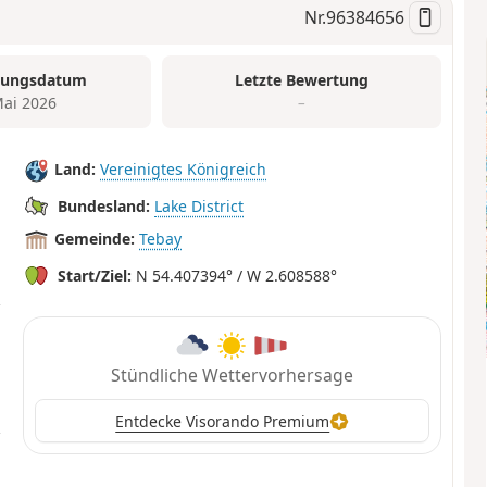
Nr.
96384656
tungsdatum
Letzte Bewertung
Mai 2026
–
Land:
Vereinigtes Königreich
Bundesland:
Lake District
Gemeinde:
Tebay
Start/Ziel:
N 54.407394° / W 2.608588°
Stündliche Wettervorhersage
Entdecke Visorando Premium